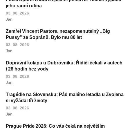
jeho ranní rutina
03. 08. 2026
Jan
Zemřel Vincent Pastore, nezapomenutelný „Big
Pussy" ze Sopránů. Bylo mu 80 let
03. 08. 2026
Jan
Dopravní kolaps u Dubrovníku: Řidiči čekali v autech
i 28 hodin bez vody
03. 08. 2026
Jan
Tragédie na Slovensku: Pád malého letadla u Zvolena
si vyžádal tři životy
03. 08. 2026
Jan
Prague Pride 2026: Co vás čeká na největším