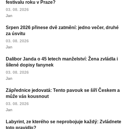
festivalu roku v Praze?
03. 08. 2026
Jan
Srpen 2026 přinese dvě zatmění: jedno večer, druhé
za úsvitu
03. 08. 2026
Jan
Dalibor Janda o 45 letech manželství: Žena zvládla i
šílené dopisy fanynek
03. 08. 2026
Jan
Zápřednice jedovatá: Tento pavouk se šíří Českem a
může vás kousnout
03. 08. 2026
Jan
Labyrint, ze kterého se neprobojuje každý: Zvládnete
toto pravidlo?