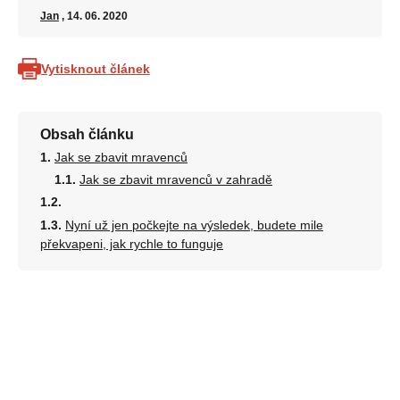
Jan
, 14. 06. 2020
Vytisknout článek
Obsah článku
Jak se zbavit mravenců
Jak se zbavit mravenců v zahradě
Nyní už jen počkejte na výsledek, budete mile
překvapeni, jak rychle to funguje