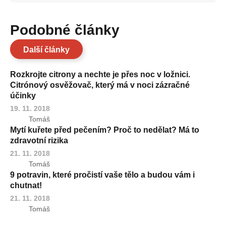
Podobné články
Další články
Rozkrojte citrony a nechte je přes noc v ložnici.
Citrónový osvěžovač, který má v noci zázračné
účinky
19. 11. 2018
Tomáš
Mytí kuřete před pečením? Proč to nedělat? Má to
zdravotní rizika
21. 11. 2018
Tomáš
9 potravin, které pročistí vaše tělo a budou vám i
chutnat!
21. 11. 2018
Tomáš