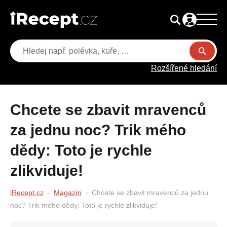
Rozšířené hledání
Chcete se zbavit mravenců
za jednu noc? Trik mého
dědy: Toto je rychle
zlikviduje!
iRecept.cz
Magazín
Chcete se zbavit mravenců za jednu
noc? Trik mého dědy: Toto je rychle zlikviduje!