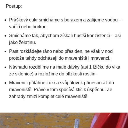
Postup:
Práškový cukr smícháme s boraxem a zalijeme vodou –
vařící nebo horkou.
Smícháme tak, abychom získali hustší konzistenci – asi
jako želatinu.
Past rozkládejte ráno nebo přes den, ne však v noci,
protože tehdy odcházejí do mraveniště i mravenci.
Návnadu rozdělíme na malé dávky (asi 1 lžičku do víka
ze sklenice) a rozložíme do blízkosti rostlin.
Mravenci přitáhne cukr a svůj úlovek přinesou až do
mraveniště. Právě v tom spočívá klíč k úspěchu. Ze
zahrady zmizí komplet celé mraveniště.