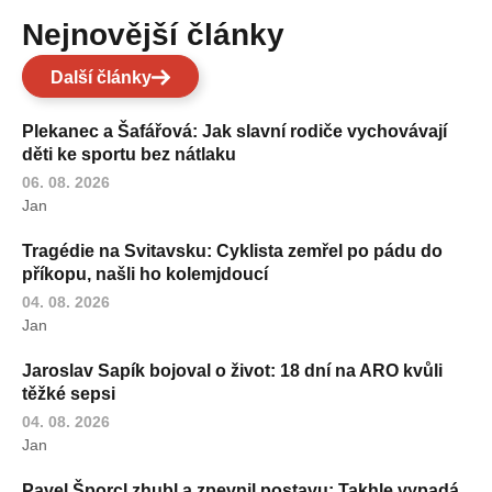
Nejnovější články
Další články
Plekanec a Šafářová: Jak slavní rodiče vychovávají
děti ke sportu bez nátlaku
06. 08. 2026
Jan
Tragédie na Svitavsku: Cyklista zemřel po pádu do
příkopu, našli ho kolemjdoucí
04. 08. 2026
Jan
Jaroslav Sapík bojoval o život: 18 dní na ARO kvůli
těžké sepsi
04. 08. 2026
Jan
Pavel Šporcl zhubl a zpevnil postavu: Takhle vypadá