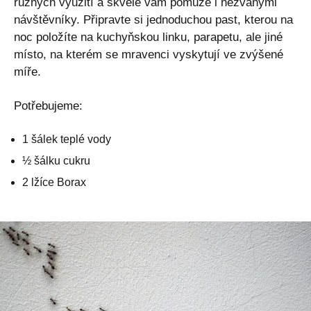
různých využití a skvěle vám pomůže i nezvanými
návštěvníky. Připravte si jednoduchou past, kterou na
noc položíte na kuchyňskou linku, parapetu, ale jiné
místo, na kterém se mravenci vyskytují ve zvýšené
míře.
Potřebujeme:
1 šálek teplé vody
½ šálku cukru
2 lžíce Borax