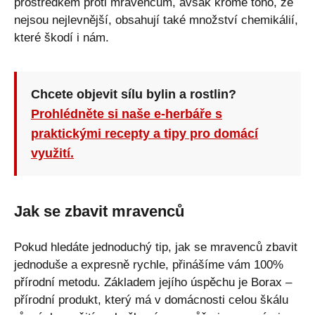
prostředkem proti mravencům, avšak kromě toho, že
nejsou nejlevnější, obsahují také množství chemikálií,
které škodí i nám.
Chcete objevit sílu bylin a rostlin?
Prohlédněte si naše e-herbáře s
praktickými recepty a tipy pro domácí
využití.
Jak se zbavit mravenců
Pokud hledáte jednoduchý tip, jak se mravenců zbavit
jednoduše a expresně rychle, přinášíme vám 100%
přírodní metodu. Základem jejího úspěchu je Borax –
přírodní produkt, který má v domácnosti celou škálu