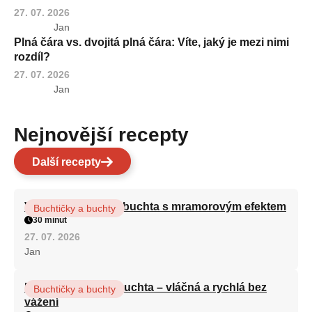
27. 07. 2026
Jan
Plná čára vs. dvojitá plná čára: Víte, jaký je mezi nimi
rozdíl?
27. 07. 2026
Jan
Nejnovější recepty
Další recepty
Vláčná olejová litá buchta s mramorovým efektem
Buchtičky a buchty
30 minut
27. 07. 2026
Jan
Hrnková maková buchta – vláčná a rychlá bez
Buchtičky a buchty
vážení