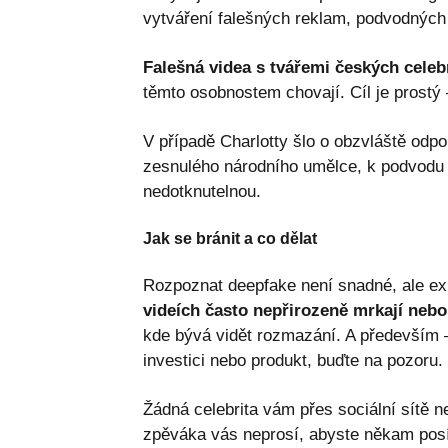
vytváření falešných reklam, podvodných
Falešná videa s tvářemi českých celebri
těmto osobnostem chovají. Cíl je prostý
V případě Charlotty šlo o obzvláště odpo
zesnulého národního umělce, k podvodu — 
nedotknutelnou.
Jak se bránit a co dělat
Rozpoznat deepfake není snadné, ale exi
videích často nepřirozeně mrkají nebo
kde bývá vidět rozmazání. A především
investici nebo produkt, buďte na pozoru.
Žádná celebrita vám přes sociální sítě n
zpěváka vás neprosí, abyste někam posí