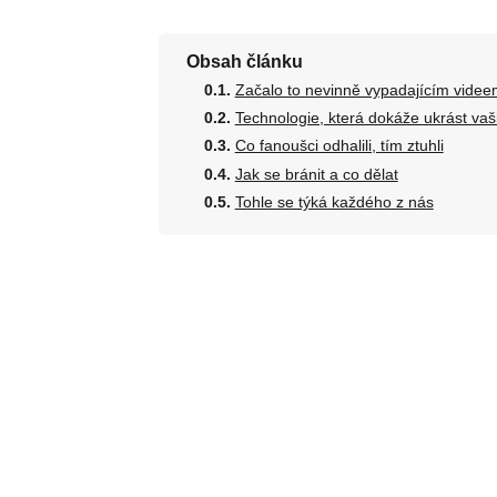
Obsah článku
Začalo to nevinně vypadajícím videe
Technologie, která dokáže ukrást vaši
Co fanoušci odhalili, tím ztuhli
Jak se bránit a co dělat
Tohle se týká každého z nás