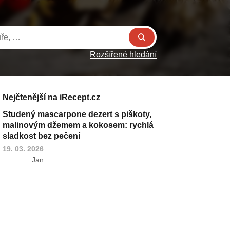
Rozšířené hledání
Nejčtenější na iRecept.cz
Studený mascarpone dezert s piškoty,
malinovým džemem a kokosem: rychlá
sladkost bez pečení
19. 03. 2026
Jan