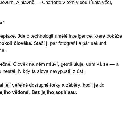
lovům. A hlavně — Charlotta v tom videu říkala věci,
ář
epfake. Jde o technologii umělé inteligence, která dokáže
hokoli člověka
. Stačí jí pár fotografií a pár sekund
ma.
tečné. Člověk na něm mluví, gestikuluje, usmívá se — a
nestál. Nikdy ta slova nevypustil z úst.
l její veřejně dostupné fotky a záběry, hodil je do
ejího vědomí. Bez jejího souhlasu.