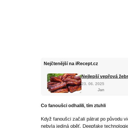
Nejčtenější na iRecept.cz
Nejlepší vepřová žebr
23. 06. 2025
Jan
Co fanoušci odhalili, tím ztuhli
Když fanoušci začali pátrat po původu vi
nebyla jediná oběť. Deepfake technologi