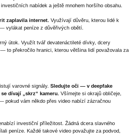
 investičních nabídek a ještě mnohem horšího obsahu.
t zaplavila internet.
Využívají důvěru, kterou lidé k
 — vylákat peníze z důvěřivých obětí.
rný útok. Využít tvář devatenáctileté dívky, dcery
to překročilo hranici, kterou většina lidí považovala za
stují varovné signály.
Sledujte oči — v deepfake
 se dívají „skrz“ kameru.
Všímejte si okrajů obličeje,
 — pokud vám někdo přes video nabízí zázračnou
enabízí investiční příležitost. Žádná dcera slavného
lali peníze. Každé takové video považujte za podvod,