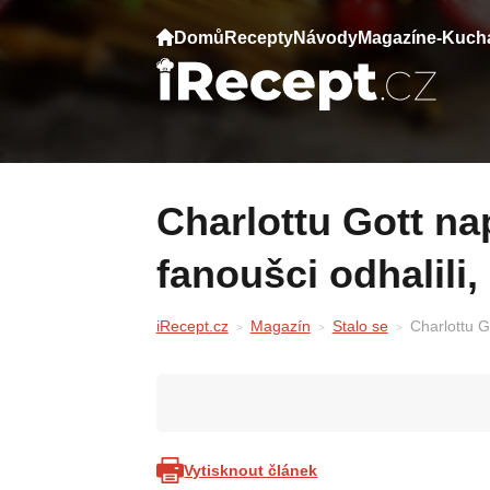
Domů
Recepty
Návody
Magazín
e-Kuch
Charlottu Gott napadli pomocí AI. Co
fanoušci odhalili
iRecept.cz
Magazín
Stalo se
Charlottu G
Vytisknout článek