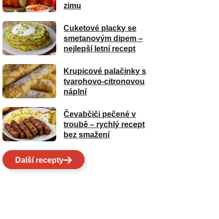
zimu
Cuketové placky se
smetanovým dipem –
nejlepší letní recept
Krupicové palačinky s
tvarohovo-citronovou
náplní
Čevabčiči pečené v
troubě – rychlý recept
bez smažení
Další recepty