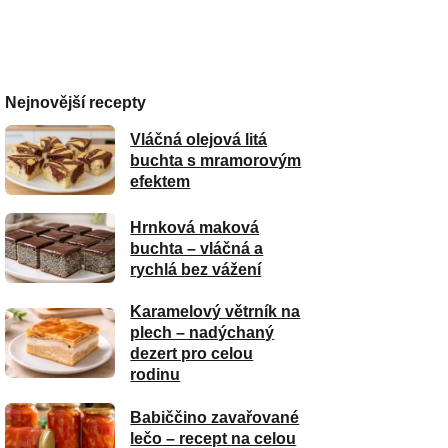
Nejnovější recepty
Vláčná olejová litá
buchta s mramorovým
efektem
Hrnková maková
buchta – vláčná a
rychlá bez vážení
Karamelový větrník na
plech – nadýchaný
dezert pro celou
rodinu
Babiččino zavařované
lečo – recept na celou