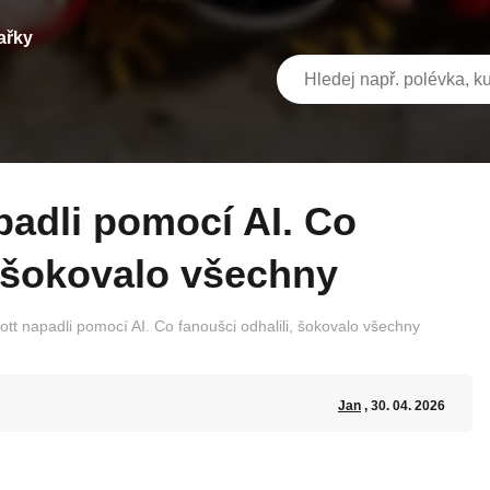
ařky
, šokovalo všechny
ott napadli pomocí AI. Co fanoušci odhalili, šokovalo všechny
Jan
, 30. 04. 2026