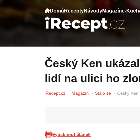
Domů
Recepty
Návody
Magazín
e-Kuch
Český Ken ukázal nový obličej — reakce
lidí na ulici ho zl
iRecept.cz
Magazín
Stalo se
Český Ken u
Vytisknout článek