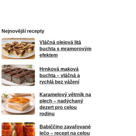
Nejnovější recepty
Vláčná olejová litá
buchta s mramorovým
efektem
Hrnková maková
buchta – vláčná a
rychlá bez vážení
Karamelový větrník na
plech – nadýchaný
dezert pro celou
rodinu
Babiččino zavařované
lečo – recept na celou