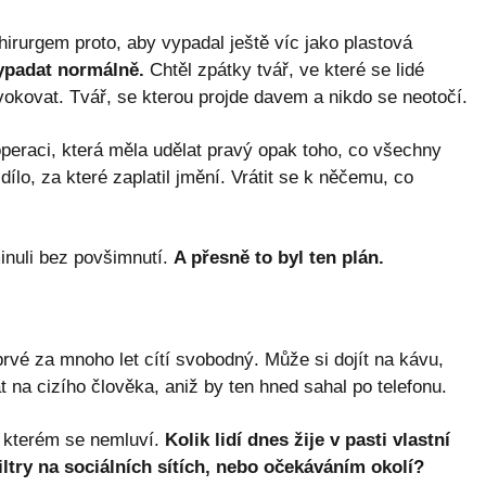
irurgem proto, aby vypadal ještě víc jako plastová
ypadat normálně.
Chtěl zpátky tvář, ve které se lidé
vokovat. Tvář, se kterou projde davem a nikdo se neotočí.
 operaci, která měla udělat pravý opak toho, co všechny
ílo, za které zaplatil jmění. Vrátit se k něčemu, co
minuli bez povšimnutí.
A přesně to byl ten plán.
rvé za mnoho let cítí svobodný. Může si dojít na kávu,
na cizího člověka, aniž by ten hned sahal po telefonu.
o kterém se nemluví.
Kolik lidí dnes žije v pasti vlastní
ltry na sociálních sítích, nebo očekáváním okolí?