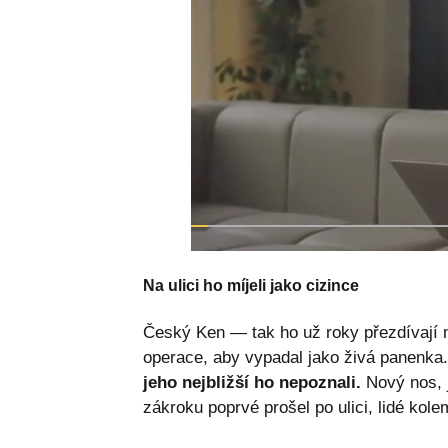
Na ulici ho míjeli jako cizince
Český Ken — tak ho už roky přezdívají méd
operace, aby vypadal jako živá panenka
jeho nejbližší ho nepoznali.
Nový nos, j
zákroku poprvé prošel po ulici, lidé kole