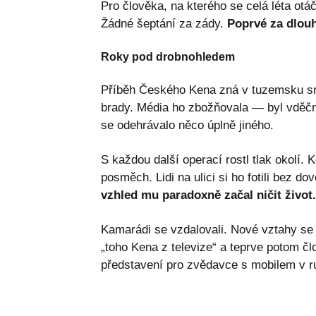
Pro člověka, na kterého se celá léta otá
Žádné šeptání za zády.
Poprvé za dlouh
Roky pod drobnohledem
Příběh Českého Kena zná v tuzemsku sn
brady. Média ho zbožňovala — byl vděčn
se odehrávalo něco úplně jiného.
S každou další operací rostl tlak okolí.
posměch. Lidi na ulici si ho fotili bez do
vzhled mu paradoxně začal ničit život.
Kamarádi se vzdalovali. Nové vztahy se 
„toho Kena z televize“ a teprve potom č
představení pro zvědavce s mobilem v r