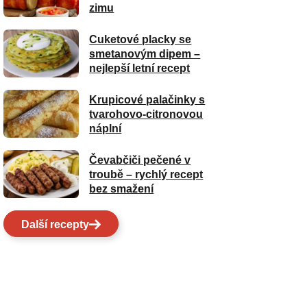
zimu
Cuketové placky se
smetanovým dipem –
nejlepší letní recept
Krupicové palačinky s
tvarohovo-citronovou
náplní
Čevabčiči pečené v
troubě – rychlý recept
bez smažení
Další recepty