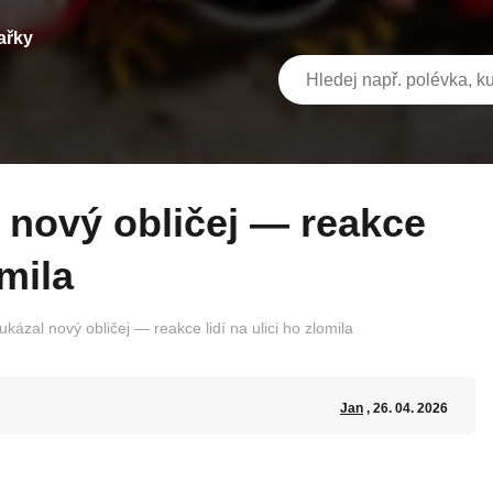
ařky
omila
kázal nový obličej — reakce lidí na ulici ho zlomila
Jan
, 26. 04. 2026