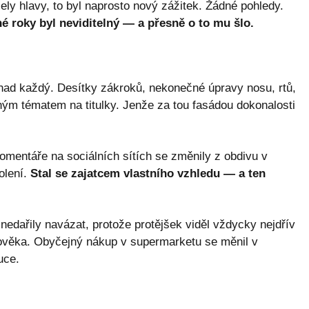
čely hlavy, to byl naprosto nový zážitek. Žádné pohledy.
é roky byl neviditelný — a přesně o to mu šlo.
ad každý. Desítky zákroků, nekonečné úpravy nosu, rtů,
ým tématem na titulky. Jenže za tou fasádou dokonalosti
 Komentáře na sociálních sítích se změnily z obdivu v
volení.
Stal se zajatcem vlastního vzhledu — a ten
nedařily navázat, protože protějšek viděl vždycky nejdřív
lověka. Obyčejný nákup v supermarketu se měnil v
uce.