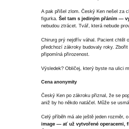
A pak přišel zlom. Český Ken nešel za ch
figurka.
Šel tam s jediným přáním — v
nebudou ztrácet. Tvář, která nebude pro
Chirurg prý nejdřív váhal. Pacient chtěl
předchozí zákroky budovaly roky. Zbořit d
připomíná přirozenost.
Výsledek? Obličej, který byste na ulici 
Cena anonymity
Český Ken po zákroku přiznal, že se pop
aniž by ho někdo natáčel. Může se usmát 
Celý příběh má ale ještě jeden rozměr, 
image — ať už vytvořené operacemi, fi