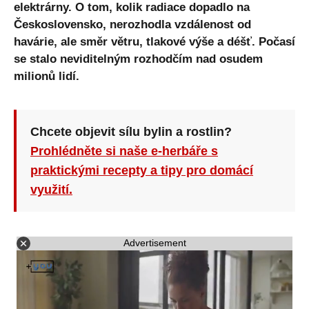
elektrárny. O tom, kolik radiace dopadlo na
Československo, nerozhodla vzdálenost od
havárie, ale směr větru, tlakové výše a déšť. Počasí
se stalo neviditelným rozhodčím nad osudem
milionů lidí.
Chcete objevit sílu bylin a rostlin?
Prohlédněte si naše e-herbáře s
praktickými recepty a tipy pro domácí
využití.
Advertisement