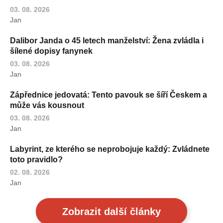
03. 08. 2026
Jan
Dalibor Janda o 45 letech manželství: Žena zvládla i
šílené dopisy fanynek
03. 08. 2026
Jan
Zápřednice jedovatá: Tento pavouk se šíří Českem a
může vás kousnout
03. 08. 2026
Jan
Labyrint, ze kterého se neprobojuje každý: Zvládnete
toto pravidlo?
02. 08. 2026
Jan
Zobrazit další články