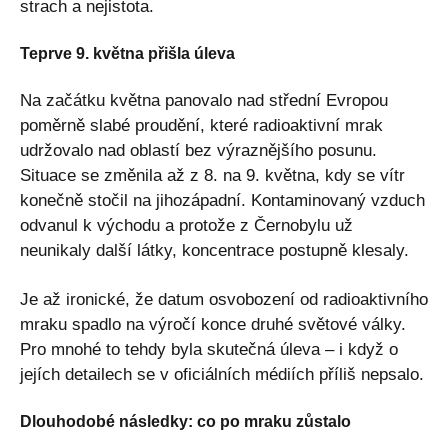
strach a nejistota.
Teprve 9. května přišla úleva
Na začátku května panovalo nad střední Evropou
poměrně slabé proudění, které radioaktivní mrak
udržovalo nad oblastí bez výraznějšího posunu.
Situace se změnila až z 8. na 9. května, kdy se vítr
konečně stočil na jihozápadní. Kontaminovaný vzduch
odvanul k východu a protože z Černobylu už
neunikaly další látky, koncentrace postupně klesaly.
Je až ironické, že datum osvobození od radioaktivního
mraku spadlo na výročí konce druhé světové války.
Pro mnohé to tehdy byla skutečná úleva – i když o
jejích detailech se v oficiálních médiích příliš nepsalo.
Dlouhodobé následky: co po mraku zůstalo