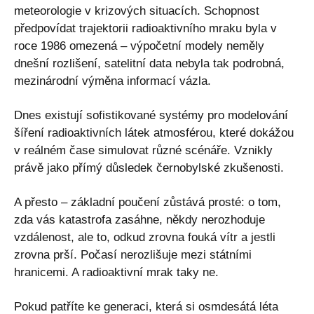
meteorologie v krizových situacích. Schopnost
předpovídat trajektorii radioaktivního mraku byla v
roce 1986 omezená – výpočetní modely neměly
dnešní rozlišení, satelitní data nebyla tak podrobná,
mezinárodní výměna informací vázla.
Dnes existují sofistikované systémy pro modelování
šíření radioaktivních látek atmosférou, které dokážou
v reálném čase simulovat různé scénáře. Vznikly
právě jako přímý důsledek černobylské zkušenosti.
A přesto – základní poučení zůstává prosté: o tom,
zda vás katastrofa zasáhne, někdy nerozhoduje
vzdálenost, ale to, odkud zrovna fouká vítr a jestli
zrovna prší. Počasí nerozlišuje mezi státními
hranicemi. A radioaktivní mrak taky ne.
Pokud patříte ke generaci, která si osmdesátá léta