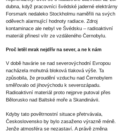
dubna, když pracovníci švédské jaderné elektrárny
Forsmark nedaleko Stockholmu naměřili na svých
oděvech alarmující hodnoty radiace. Zdroj
kontaminace ale nebyl ve Švédsku – radioaktivní
materiál přinesl vítr ze vzdáleného Černobylu.
Proč letěl mrak nejdřív na sever, a ne k nám
V době havárie se nad severovýchodní Evropou
nacházela mohutná bloková tlaková výše. Ta
způsobila, že proudění vzduchu nad Černobylem
směřovalo od jihovýchodu k severozápadu.
Radioaktivní materiál proto nejprve putoval přes
Bělorusko nad Baltské moře a Skandinávii.
Kdyby tato povětrnostní situace přetrvávala,
Československo by bylo zasaženo výrazně méně.
Jenže atmosféra se nezastaví. A právě změna