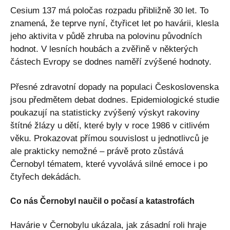
Cesium 137 má poločas rozpadu přibližně 30 let. To
znamená, že teprve nyní, čtyřicet let po havárii, klesla
jeho aktivita v půdě zhruba na polovinu původních
hodnot. V lesních houbách a zvěřině v některých
částech Evropy se dodnes naměří zvýšené hodnoty.
Přesné zdravotní dopady na populaci Československa
jsou předmětem debat dodnes. Epidemiologické studie
poukazují na statisticky zvýšený výskyt rakoviny
štítné žlázy u dětí, které byly v roce 1986 v citlivém
věku. Prokazovat přímou souvislost u jednotlivců je
ale prakticky nemožné – právě proto zůstává
Černobyl tématem, které vyvolává silné emoce i po
čtyřech dekádách.
Co nás Černobyl naučil o počasí a katastrofách
Havárie v Černobylu ukázala, jak zásadní roli hraje