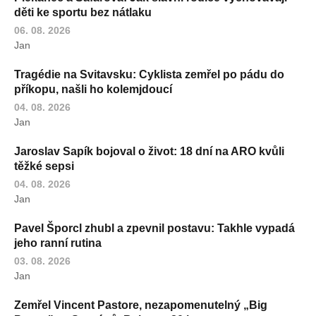
děti ke sportu bez nátlaku
06. 08. 2026
Jan
Tragédie na Svitavsku: Cyklista zemřel po pádu do
příkopu, našli ho kolemjdoucí
04. 08. 2026
Jan
Jaroslav Sapík bojoval o život: 18 dní na ARO kvůli
těžké sepsi
04. 08. 2026
Jan
Pavel Šporcl zhubl a zpevnil postavu: Takhle vypadá
jeho ranní rutina
03. 08. 2026
Jan
Zemřel Vincent Pastore, nezapomenutelný „Big