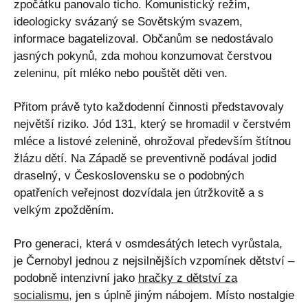
zpočátku panovalo ticho. Komunistický režim,
ideologicky svázaný se Sovětským svazem,
informace bagatelizoval. Občanům se nedostávalo
jasných pokynů, zda mohou konzumovat čerstvou
zeleninu, pít mléko nebo pouštět děti ven.
Přitom právě tyto každodenní činnosti představovaly
největší riziko. Jód 131, který se hromadil v čerstvém
mléce a listové zelenině, ohrožoval především štítnou
žlázu dětí. Na Západě se preventivně podával jodid
draselný, v Československu se o podobných
opatřeních veřejnost dozvídala jen útržkovitě a s
velkým zpožděním.
Pro generaci, která v osmdesátých letech vyrůstala,
je Černobyl jednou z nejsilnějších vzpomínek dětství –
podobně intenzivní jako
hračky z dětství za
socialismu
, jen s úplně jiným nábojem. Místo nostalgie