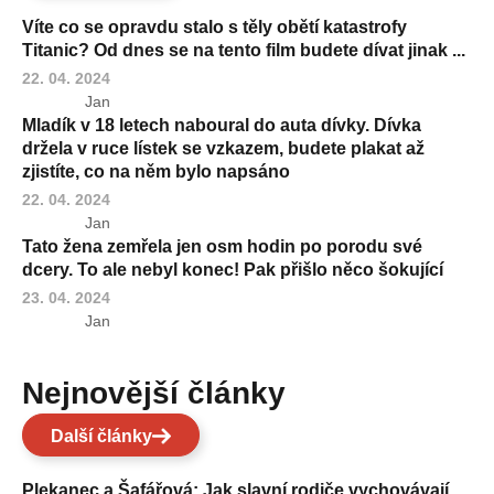
Víte co se opravdu stalo s těly obětí katastrofy
Titanic? Od dnes se na tento film budete dívat jinak ...
22. 04. 2024
Jan
Mladík v 18 letech naboural do auta dívky. Dívka
držela v ruce lístek se vzkazem, budete plakat až
zjistíte, co na něm bylo napsáno
22. 04. 2024
Jan
Tato žena zemřela jen osm hodin po porodu své
dcery. To ale nebyl konec! Pak přišlo něco šokující
23. 04. 2024
Jan
Nejnovější články
Další články
Plekanec a Šafářová: Jak slavní rodiče vychovávají