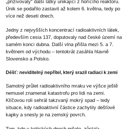
„přiživovaly“ další látky unikající z hořícího reaktoru.
Únik se podařilo zastavit až kolem 6. května, tedy po
více než deseti dnech.
Jedny z nejvyšších koncentrací radioaktivních látek,
především cesia 137, doputovaly nad české území na
samém konci dubna. Další vlna přišla mezi 5. a 7.
květnem od východu – tentokrát zasáhla hlavně
Slovensko a Polsko.
Déšť: neviditelný nepřítel, který srazil radiaci k zemi
Samotný průlet radioaktivního mraku ve výšce ještě
nemusel znamenat katastrofu pro lidi na zemi.
Klíčovou roli sehrál takzvaný mokrý spad – tedy
situace, kdy radioaktivní částice zachytily dešťové
kapky a snesly je na zemský povrch.
Tam, kde v kritických dnech pršelo, zůstala