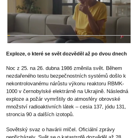
Exploze, o které se svět dozvěděl až po dvou dnech
Noc z 25. na 26. dubna 1986 změnila svět. Během
nezdařeného testu bezpečnostních systémů došlo k
nekontrolovanému nárůstu výkonu reaktoru RBMK-
1000 v černobylské elektrárně na Ukrajině. Následná
exploze a požár vymrštily do atmosféry obrovské
množství radioaktivních látek – cesia 137, jódu 131,
stroncia 90 a dalších izotopů.
Sovětský svaz o havárii mlčel. Oficiální zprávy
nepřicházely. Svět se o katastrofě dozvěděl až 28.