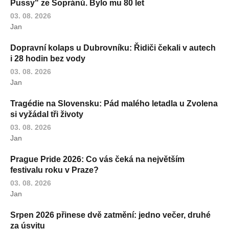
Pussy" ze Sopránů. Bylo mu 80 let
03. 08. 2026
Jan
Dopravní kolaps u Dubrovníku: Řidiči čekali v autech
i 28 hodin bez vody
03. 08. 2026
Jan
Tragédie na Slovensku: Pád malého letadla u Zvolena
si vyžádal tři životy
03. 08. 2026
Jan
Prague Pride 2026: Co vás čeká na největším
festivalu roku v Praze?
03. 08. 2026
Jan
Srpen 2026 přinese dvě zatmění: jedno večer, druhé
za úsvitu