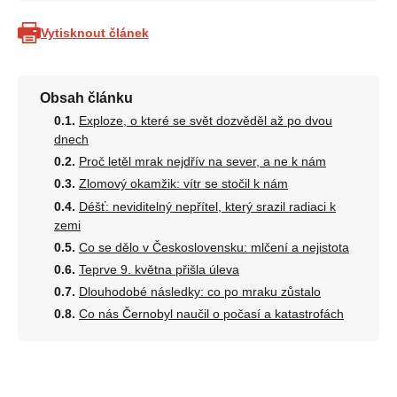
Vytisknout článek
Obsah článku
Exploze, o které se svět dozvěděl až po dvou
dnech
Proč letěl mrak nejdřív na sever, a ne k nám
Zlomový okamžik: vítr se stočil k nám
Déšť: neviditelný nepřítel, který srazil radiaci k
zemi
Co se dělo v Československu: mlčení a nejistota
Teprve 9. května přišla úleva
Dlouhodobé následky: co po mraku zůstalo
Co nás Černobyl naučil o počasí a katastrofách