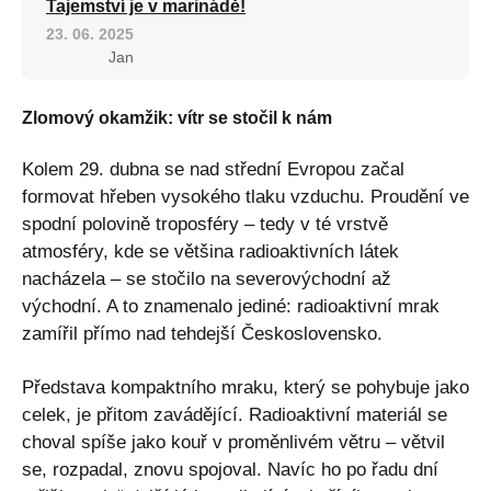
Tajemství je v marinádě!
23. 06. 2025
Jan
Zlomový okamžik: vítr se stočil k nám
Kolem 29. dubna se nad střední Evropou začal
formovat hřeben vysokého tlaku vzduchu. Proudění ve
spodní polovině troposféry – tedy v té vrstvě
atmosféry, kde se většina radioaktivních látek
nacházela – se stočilo na severovýchodní až
východní. A to znamenalo jediné: radioaktivní mrak
zamířil přímo nad tehdejší Československo.
Představa kompaktního mraku, který se pohybuje jako
celek, je přitom zavádějící. Radioaktivní materiál se
choval spíše jako kouř v proměnlivém větru – větvil
se, rozpadal, znovu spojoval. Navíc ho po řadu dní