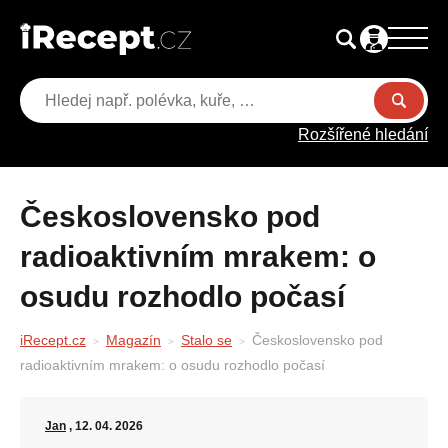
Rozšířené hledání
Československo pod
radioaktivním mrakem: o
osudu rozhodlo počasí
iRecept.cz
Magazín
Stalo se
Československo pod
radioaktivním mrakem: o osudu rozhodlo počasí
Jan
, 12. 04. 2026