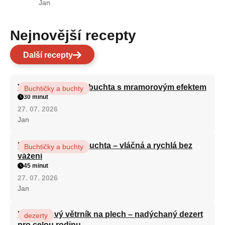
Jan
Nejnovější recepty
Další recepty
Vláčná olejová litá buchta s mramorovým efektem
Buchtičky a buchty
30 minut
27. 07. 2026
Jan
Hrnková maková buchta – vláčná a rychlá bez
Buchtičky a buchty
vážení
45 minut
27. 07. 2026
Jan
Karamelový větrník na plech – nadýchaný dezert
dezerty
pro celou rodinu