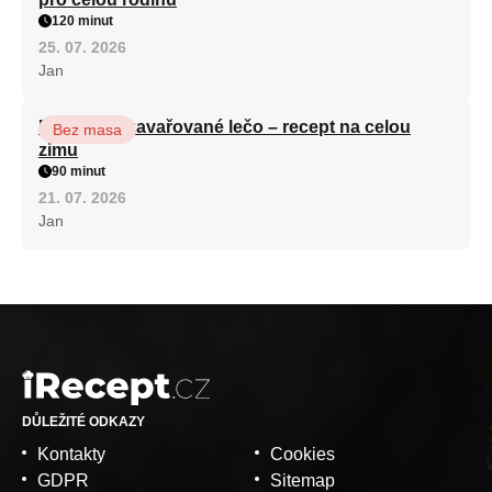
120 minut
25. 07. 2026
Jan
Babiččino zavařované lečo – recept na celou
Bez masa
zimu
90 minut
21. 07. 2026
Jan
DŮLEŽITÉ ODKAZY
Kontakty
Cookies
GDPR
Sitemap