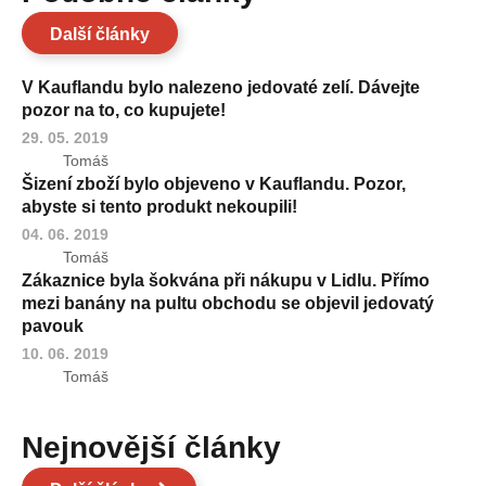
Další články
V Kauflandu bylo nalezeno jedovaté zelí. Dávejte
pozor na to, co kupujete!
29. 05. 2019
Tomáš
Šizení zboží bylo objeveno v Kauflandu. Pozor,
abyste si tento produkt nekoupili!
04. 06. 2019
Tomáš
Zákaznice byla šokvána při nákupu v Lidlu. Přímo
mezi banány na pultu obchodu se objevil jedovatý
pavouk
10. 06. 2019
Tomáš
Nejnovější články