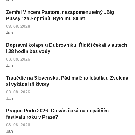
Zemřel Vincent Pastore, nezapomenutelný „Big
Pussy" ze Sopránů. Bylo mu 80 let
03. 08. 2026
Jan
Dopravní kolaps u Dubrovníku: Řidiči čekali v autech
i 28 hodin bez vody
03. 08. 2026
Jan
Tragédie na Slovensku: Pád malého letadla u Zvolena
si vyžádal tři životy
03. 08. 2026
Jan
Prague Pride 2026: Co vás čeká na největším
festivalu roku v Praze?
03. 08. 2026
Jan