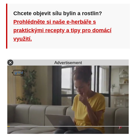
Chcete objevit sílu bylin a rostlin?
Prohlédněte si naše e-herbáře s
praktickými recepty a tipy pro domácí
využití.
Advertisement