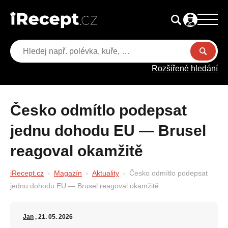
Rozšířené hledání
Česko odmítlo podepsat
jednu dohodu EU — Brusel
reagoval okamžitě
iRecept.cz
Magazín
Aktuality
Česko odmítlo podepsat
jednu dohodu EU — Brusel reagoval okamžitě
Jan
, 21. 05. 2026