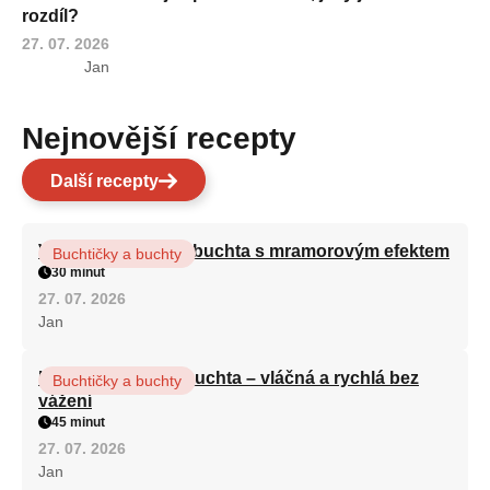
rozdíl?
27. 07. 2026
Jan
Nejnovější recepty
Další recepty
Vláčná olejová litá buchta s mramorovým efektem
Buchtičky a buchty
30 minut
27. 07. 2026
Jan
Hrnková maková buchta – vláčná a rychlá bez
Buchtičky a buchty
vážení
45 minut
27. 07. 2026
Jan