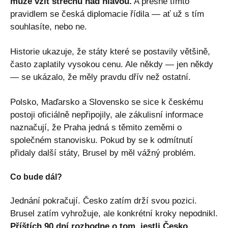
může vzít střechu nad hlavou.
A přesně tímto
pravidlem se česká diplomacie řídila — ať už s tím
souhlasíte, nebo ne.
Historie ukazuje, že státy které se postavily většině,
často zaplatily vysokou cenu. Ale někdy — jen někdy
— se ukázalo, že měly pravdu dřív než ostatní.
Polsko, Maďarsko a Slovensko se sice k českému
postoji oficiálně nepřipojily, ale zákulisní informace
naznačují, že Praha jedná s těmito zeměmi o
společném stanovisku. Pokud by se k odmítnutí
přidaly další státy, Brusel by měl vážný problém.
Co bude dál?
Jednání pokračují. Česko zatím drží svou pozici.
Brusel zatím vyhrožuje, ale konkrétní kroky nepodnikl.
Příštích 90 dní rozhodne o tom, jestli Česko