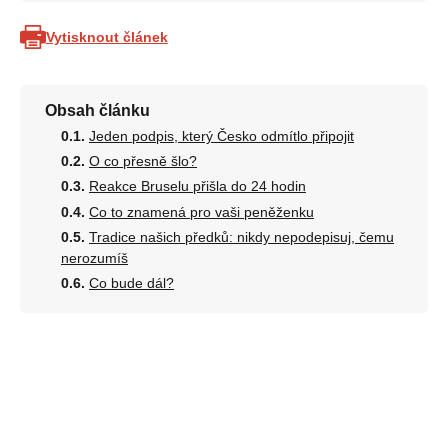
Vytisknout článek
Obsah článku
Jeden podpis, který Česko odmítlo připojit
O co přesně šlo?
Reakce Bruselu přišla do 24 hodin
Co to znamená pro vaši peněženku
Tradice našich předků: nikdy nepodepisuj, čemu
nerozumíš
Co bude dál?