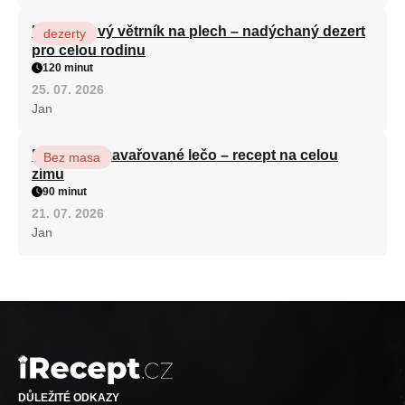
Karamelový větrník na plech – nadýchaný dezert
dezerty
pro celou rodinu
120 minut
25. 07. 2026
Jan
Babiččino zavařované lečo – recept na celou
Bez masa
zimu
90 minut
21. 07. 2026
Jan
DŮLEŽITÉ ODKAZY