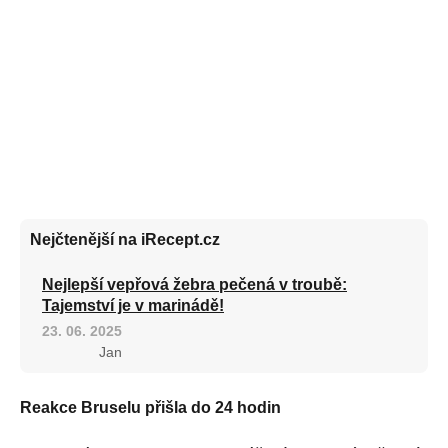
Nejčtenější na iRecept.cz
Nejlepší vepřová žebra pečená v troubě:
Tajemství je v marinádě!
23. 06. 2025
Jan
Reakce Bruselu přišla do 24 hodin