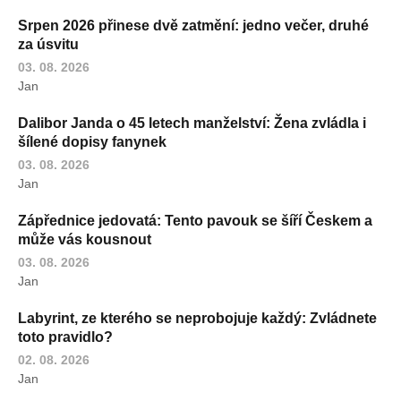
Srpen 2026 přinese dvě zatmění: jedno večer, druhé
za úsvitu
03. 08. 2026
Jan
Dalibor Janda o 45 letech manželství: Žena zvládla i
šílené dopisy fanynek
03. 08. 2026
Jan
Zápřednice jedovatá: Tento pavouk se šíří Českem a
může vás kousnout
03. 08. 2026
Jan
Labyrint, ze kterého se neprobojuje každý: Zvládnete
toto pravidlo?
02. 08. 2026
Jan