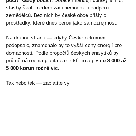
pocítí každý občan
. Dotace financují opravy silnic,
stavby škol, modernizaci nemocnic i podporu
zemědělců. Bez nich by české obce přišly o
prostředky, které dnes berou jako samozřejmost.
Na druhou stranu — kdyby Česko dokument
podepsalo, znamenalo by to vyšší ceny energií pro
domácnosti. Podle propočtů českých analytiků by
průměrná rodina platila za elektřinu a plyn
o 3 000 až
5 000 korun ročně víc
.
Tak nebo tak — zaplatíte vy.