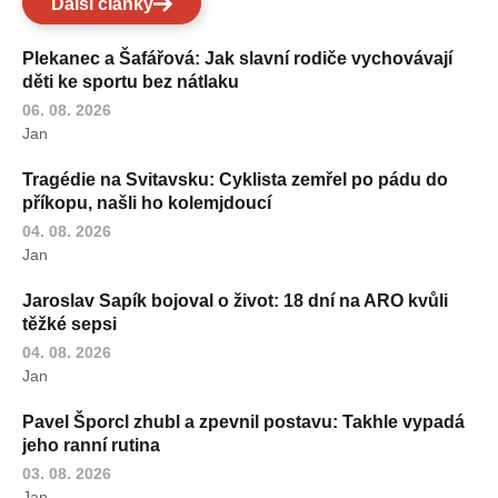
Další články
Plekanec a Šafářová: Jak slavní rodiče vychovávají
děti ke sportu bez nátlaku
06. 08. 2026
Jan
Tragédie na Svitavsku: Cyklista zemřel po pádu do
příkopu, našli ho kolemjdoucí
04. 08. 2026
Jan
Jaroslav Sapík bojoval o život: 18 dní na ARO kvůli
těžké sepsi
04. 08. 2026
Jan
Pavel Šporcl zhubl a zpevnil postavu: Takhle vypadá
jeho ranní rutina
03. 08. 2026
Jan