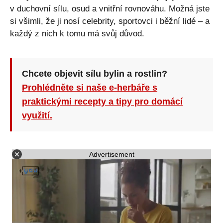
v duchovní sílu, osud a vnitřní rovnováhu. Možná jste
si všimli, že ji nosí celebrity, sportovci i běžní lidé – a
každý z nich k tomu má svůj důvod.
Chcete objevit sílu bylin a rostlin?
Prohlédněte si naše e-herbáře s
praktickými recepty a tipy pro domácí
využití.
Advertisement