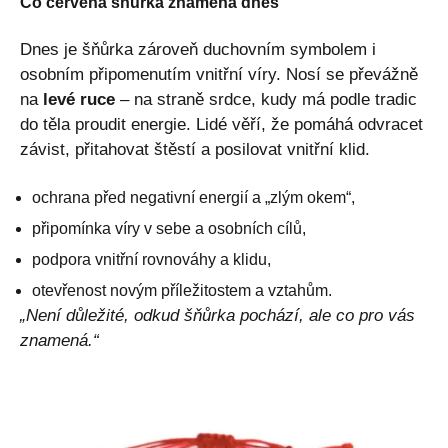
Co červená šňůrka znamená dnes
Dnes je šňůrka zároveň duchovním symbolem i
osobním připomenutím vnitřní víry. Nosí se převážně
na
levé ruce
– na straně srdce, kudy má podle tradic
do těla proudit energie. Lidé věří, že pomáhá odvracet
závist, přitahovat štěstí a posilovat vnitřní klid.
ochrana před negativní energií a „zlým okem“,
připomínka víry v sebe a osobních cílů,
podpora vnitřní rovnováhy a klidu,
otevřenost novým příležitostem a vztahům.
„Není důležité, odkud šňůrka pochází, ale co pro vás
znamená.“