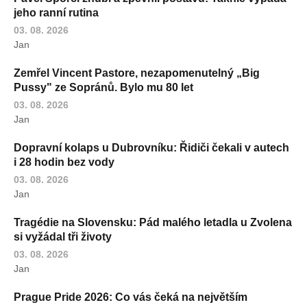
jeho ranní rutina
03. 08. 2026
Jan
Zemřel Vincent Pastore, nezapomenutelný „Big
Pussy" ze Sopránů. Bylo mu 80 let
03. 08. 2026
Jan
Dopravní kolaps u Dubrovníku: Řidiči čekali v autech
i 28 hodin bez vody
03. 08. 2026
Jan
Tragédie na Slovensku: Pád malého letadla u Zvolena
si vyžádal tři životy
03. 08. 2026
Jan
Prague Pride 2026: Co vás čeká na největším