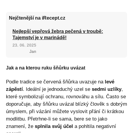
Nejčtenější na iRecept.cz
Nejlepší vepřová žebra pečená v troubě:
Tajemství je v marinádě!
23. 06. 2025
Jan
Jak a na kterou ruku šňůrku uvázat
Podle tradice se červená šňůrka uvazuje na
levé
zápěstí
. Ideální je jednoduchý uzel se
sedmi uzlíky
,
které symbolizují ochranu, rovnováhu a sílu. Často se
doporučuje, aby šňůrku uvázal blízký člověk s dobrým
úmyslem, při vázání můžete vyslovit přání či krátkou
modlitbu. Přetrhne-li se sama, bere se to jako
znamení, že
splnila svůj účel
a pohltila negativní