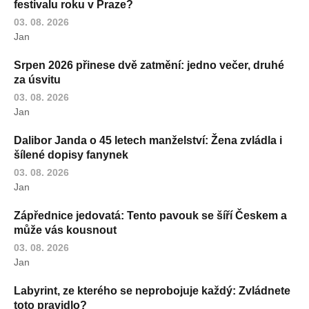
festivalu roku v Praze?
03. 08. 2026
Jan
Srpen 2026 přinese dvě zatmění: jedno večer, druhé
za úsvitu
03. 08. 2026
Jan
Dalibor Janda o 45 letech manželství: Žena zvládla i
šílené dopisy fanynek
03. 08. 2026
Jan
Zápřednice jedovatá: Tento pavouk se šíří Českem a
může vás kousnout
03. 08. 2026
Jan
Labyrint, ze kterého se neprobojuje každý: Zvládnete
toto pravidlo?