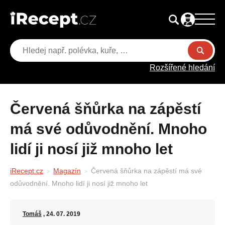
Rozšířené hledání
Červená šňůrka na zápěstí
má své odůvodnění. Mnoho
lidí ji nosí již mnoho let
iRecept.cz
Magazín
Červená šňůrka na zápěstí má své
odůvodnění. Mnoho lidí ji nosí již mnoho let
Tomáš
, 24. 07. 2019