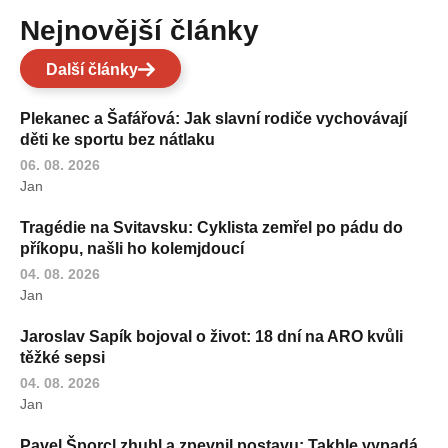
Nejnovější články
Další články
Plekanec a Šafářová: Jak slavní rodiče vychovávají
děti ke sportu bez nátlaku
06. 08. 2026
Jan
Tragédie na Svitavsku: Cyklista zemřel po pádu do
příkopu, našli ho kolemjdoucí
04. 08. 2026
Jan
Jaroslav Sapík bojoval o život: 18 dní na ARO kvůli
těžké sepsi
04. 08. 2026
Jan
Pavel Šporcl zhubl a zpevnil postavu: Takhle vypadá