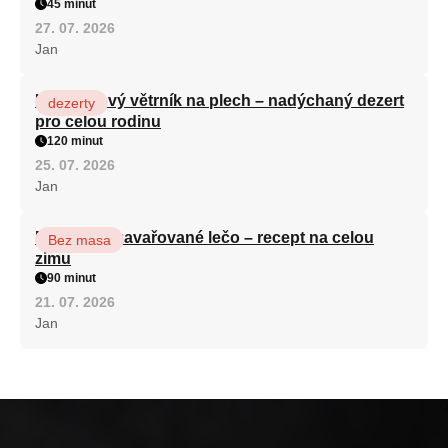
45 minut
27. 07. 2026
Jan
Karamelový větrník na plech – nadýchaný dezert
dezerty
pro celou rodinu
120 minut
25. 07. 2026
Jan
Babiččino zavařované lečo – recept na celou
Bez masa
zimu
90 minut
21. 07. 2026
Jan