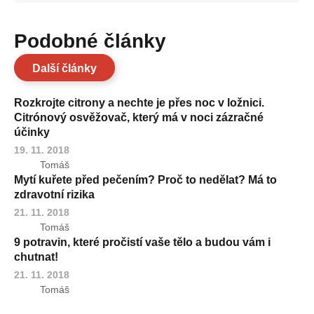
Podobné články
Další články
Rozkrojte citrony a nechte je přes noc v ložnici.
Citrónový osvěžovač, který má v noci zázračné
účinky
19. 11. 2018
Tomáš
Mytí kuřete před pečením? Proč to nedělat? Má to
zdravotní rizika
21. 11. 2018
Tomáš
9 potravin, které pročistí vaše tělo a budou vám i
chutnat!
21. 11. 2018
Tomáš