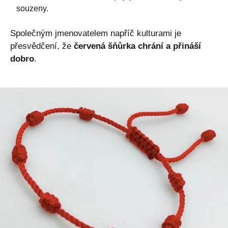
souzeny.
Společným jmenovatelem napříč kulturami je
přesvědčení, že
červená šňůrka chrání a přináší
dobro
.