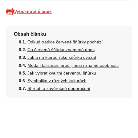
Vytisknout článek
Obsah článku
Odkud tradice červené šňůrky pochází
Co červená šňůrka znamená dnes
Jak a na kterou ruku šňůrku uvázat
Móda i talisman: proč ji nosí i známé osobnosti
Jak vybrat kvalitní červenou šňůrku
Symbolika v různých kulturách
Shrnutí a závěrečné doporučení