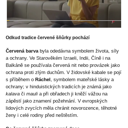
Odkud tradice červené šňůrky pochází
Červená barva
byla odedávna symbolem života, síly
a ochrany. Ve Starověkém Izraeli, Indii, Číně i na
Balkáně se používala červená nit nebo provázek jako
ochrana proti zlým duchům. V židovské kabale se pojí
s příběhem o
Ráchel
, symbolem mateřské lásky a
ochrany; v hinduistických tradicích je známá jako
kalava
či
mauli
a při obřadech ji kněží vážou na
zápěstí jako znamení požehnání. V evropských
lidových zvycích měla chránit novorozence, těhotné
ženy i celé rodiny před neštěstím.