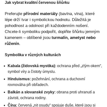
Jak vybrat kvalitní červenou šňůrku
Preferujte
přírodní materiály
(bavlna, vlna), které
lépe drží tvar i symbolickou hodnotu. Důležitá je
pohodlnost a odolnost při každodenním nošení.
Chcete-li symboliku podpořit, doplňte šňůrku jemným
kamenem – oblíbené jsou
turmalín, ametyst nebo
růženín
.
Symbolika v různých kulturách
Kabala (židovská mystika):
ochrana před „zlým okem“,
symbol víry a čistoty úmyslu.
Hinduismus:
požehnání, ochrana a duchovní
rovnováha při obřadech.
Balkán a slovanské zvyky:
obrana proti uhranutí a
závisti, ochrana rodiny.
Čína:
červená „nit osudu“ spojuje duše, které jsou si