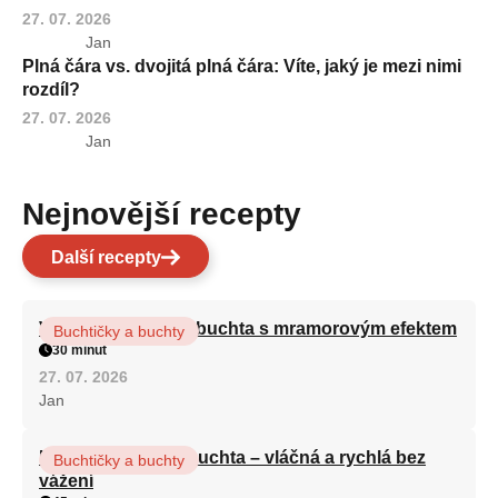
27. 07. 2026
Jan
Plná čára vs. dvojitá plná čára: Víte, jaký je mezi nimi
rozdíl?
27. 07. 2026
Jan
Nejnovější recepty
Další recepty
Vláčná olejová litá buchta s mramorovým efektem
Buchtičky a buchty
30 minut
27. 07. 2026
Jan
Hrnková maková buchta – vláčná a rychlá bez
Buchtičky a buchty
vážení