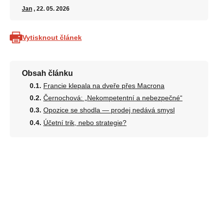
Jan
, 22. 05. 2026
Vytisknout článek
Obsah článku
Francie klepala na dveře přes Macrona
Černochová: „Nekompetentní a nebezpečné“
Opozice se shodla — prodej nedává smysl
Účetní trik, nebo strategie?