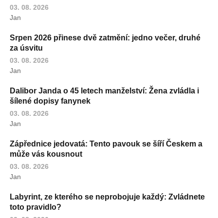
03. 08. 2026
Jan
Srpen 2026 přinese dvě zatmění: jedno večer, druhé
za úsvitu
03. 08. 2026
Jan
Dalibor Janda o 45 letech manželství: Žena zvládla i
šílené dopisy fanynek
03. 08. 2026
Jan
Zápřednice jedovatá: Tento pavouk se šíří Českem a
může vás kousnout
03. 08. 2026
Jan
Labyrint, ze kterého se neprobojuje každý: Zvládnete
toto pravidlo?