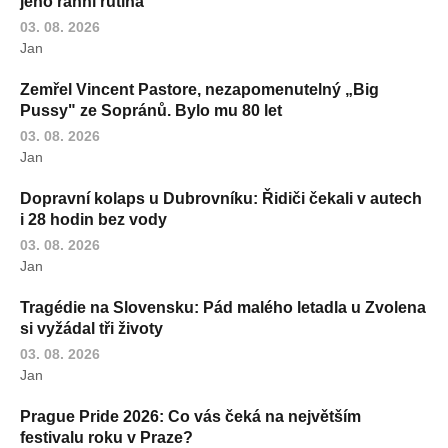
jeho ranní rutina
03. 08. 2026
Jan
Zemřel Vincent Pastore, nezapomenutelný „Big
Pussy" ze Sopránů. Bylo mu 80 let
03. 08. 2026
Jan
Dopravní kolaps u Dubrovníku: Řidiči čekali v autech
i 28 hodin bez vody
03. 08. 2026
Jan
Tragédie na Slovensku: Pád malého letadla u Zvolena
si vyžádal tři životy
03. 08. 2026
Jan
Prague Pride 2026: Co vás čeká na největším
festivalu roku v Praze?