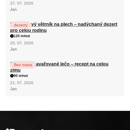
27. 07. 2026
Jan
Karamelový větrník na plech – nadýchaný dezert
dezerty
pro celou rodinu
120 minut
25. 07. 2026
Jan
Babiččino zavařované lečo – recept na celou
Bez masa
zimu
90 minut
21. 07. 2026
Jan