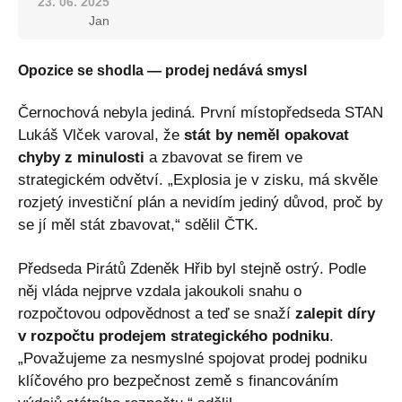
23. 06. 2025
Jan
Opozice se shodla — prodej nedává smysl
Černochová nebyla jediná. První místopředseda STAN
Lukáš Vlček varoval, že
stát by neměl opakovat
chyby z minulosti
a zbavovat se firem ve
strategickém odvětví. „Explosia je v zisku, má skvěle
rozjetý investiční plán a nevidím jediný důvod, proč by
se jí měl stát zbavovat,“ sdělil ČTK.
Předseda Pirátů Zdeněk Hřib byl stejně ostrý. Podle
něj vláda nejprve vzdala jakoukoli snahu o
rozpočtovou odpovědnost a teď se snaží
zalepit díry
v rozpočtu prodejem strategického podniku
.
„Považujeme za nesmyslné spojovat prodej podniku
klíčového pro bezpečnost země s financováním