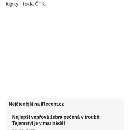
logiky,“ řekla ČTK.
Nejčtenější na iRecept.cz
Nejlepší vepřová žebra pečená v troubě:
Tajemství je v marinádě!