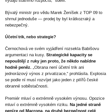
výdajů státního rozpočtu,“ sdělil.
Bývalý ministr pro vědu Marek Ženíšek z TOP 09 to
shrnul jednoduše — prodej by byl krátkozraký a
nebezpečný.
Účetní trik, nebo strategie?
Černochová ve svém vyjádření rozsekla Babišovu
argumentaci na kusy.
Strategické kapacity se
nepouštějí z ruky jen proto, že někdo nabídne
hodně peněz.
„Obrana není účetní trik ani
jednorázový výnos z privatizace,“ prohlásila. Explosia
se podle ní musí rozvíjet jako jeden z pilířů české
obranné soběstačnosti.
Premiér mluví o extrémně vysokém výnosu. Opozice
mluví o extrémně vysokém riziku.
Na jedné straně
peníze od Macrona, na druhé bezpečnost celé