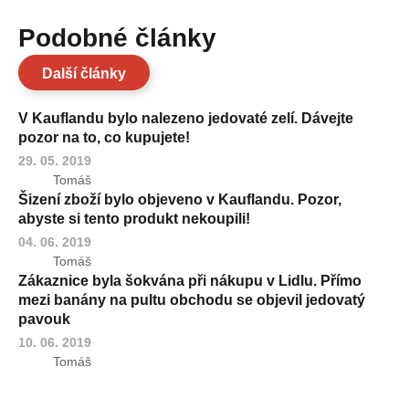
Podobné články
Další články
V Kauflandu bylo nalezeno jedovaté zelí. Dávejte
pozor na to, co kupujete!
29. 05. 2019
Tomáš
Šizení zboží bylo objeveno v Kauflandu. Pozor,
abyste si tento produkt nekoupili!
04. 06. 2019
Tomáš
Zákaznice byla šokvána při nákupu v Lidlu. Přímo
mezi banány na pultu obchodu se objevil jedovatý
pavouk
10. 06. 2019
Tomáš