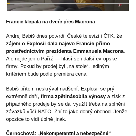
Francie klepala na dveře přes Macrona
Andrej Babiš dnes potvrdil České televizi i ČTK, že
zájem o Explosii dala najevo Francie přímo
prostřednictvím prezidenta Emmanuela Macrona
.
Ale nejde jen o Paříž — hlásí se i další evropské
firmy. Pokud by prodej byl „na stole“, jediným
kritériem bude podle premiéra cena.
Babiš přitom neskrýval nadšení. Explosii se prý
extrémně daří,
firma zpětinásobila výnosy
a zisk z
případného prodeje by se dal využít třeba na splnění
závazků vůči NATO. Zní to jako dobrý obchod. Jenže
opozice to vidí úplně jinak.
Černochová: „Nekompetentní a nebezpečné“