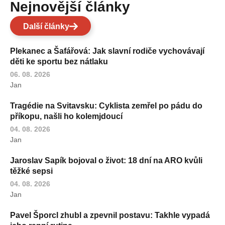
Nejnovější články
Další články
Plekanec a Šafářová: Jak slavní rodiče vychovávají
děti ke sportu bez nátlaku
06. 08. 2026
Jan
Tragédie na Svitavsku: Cyklista zemřel po pádu do
příkopu, našli ho kolemjdoucí
04. 08. 2026
Jan
Jaroslav Sapík bojoval o život: 18 dní na ARO kvůli
těžké sepsi
04. 08. 2026
Jan
Pavel Šporcl zhubl a zpevnil postavu: Takhle vypadá