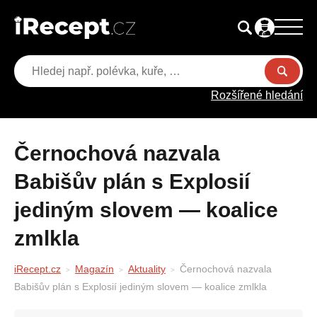
Rozšířené hledání
Černochová nazvala
Babišův plán s Explosií
jediným slovem — koalice
zmlkla
iRecept.cz
Magazín
Aktuality
Černochová nazvala
Babišův plán s Explosií jediným slovem — koalice zmlkla