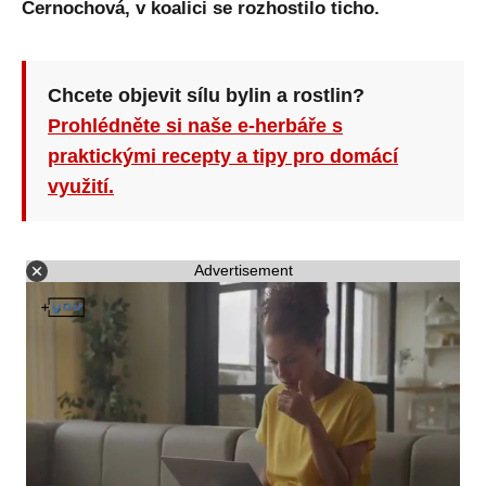
Černochová, v koalici se rozhostilo ticho.
Chcete objevit sílu bylin a rostlin?
Prohlédněte si naše e-herbáře s
praktickými recepty a tipy pro domácí
využití.
Advertisement