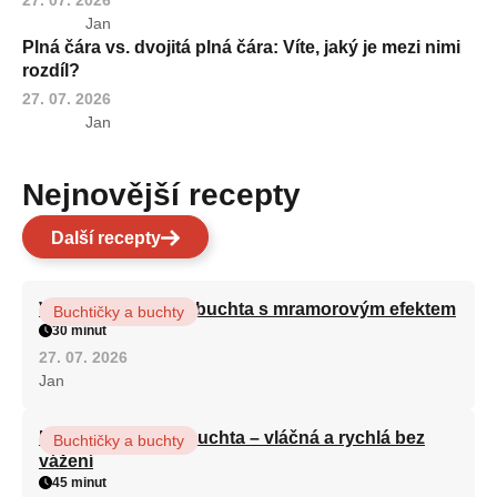
Jan
Plná čára vs. dvojitá plná čára: Víte, jaký je mezi nimi
rozdíl?
27. 07. 2026
Jan
Nejnovější recepty
Další recepty
Vláčná olejová litá buchta s mramorovým efektem
Buchtičky a buchty
30 minut
27. 07. 2026
Jan
Hrnková maková buchta – vláčná a rychlá bez
Buchtičky a buchty
vážení
45 minut