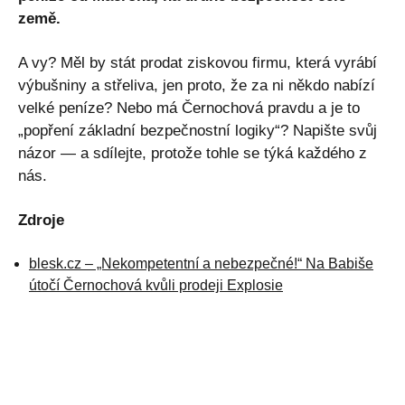
země.
A vy? Měl by stát prodat ziskovou firmu, která vyrábí
výbušniny a střeliva, jen proto, že za ni někdo nabízí
velké peníze? Nebo má Černochová pravdu a je to
„popření základní bezpečnostní logiky“? Napište svůj
názor — a sdílejte, protože tohle se týká každého z
nás.
Zdroje
blesk.cz – „Nekompetentní a nebezpečné!“ Na Babiše
útočí Černochová kvůli prodeji Explosie