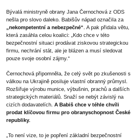
Bývalá ministryně obrany Jana Černochová z ODS
nešla pro slovo daleko. Babišův nápad označila za
„nekompetentní a nebezpečné“
. A pak přidala větu,
která zasáhla celou koalici: „Kdo chce v této
bezpečnostní situaci prodávat ziskovou strategickou
firmu, nechrání stát, ale je blázen a musí sledovat
pouze svoje osobní zájmy.“
Černochová připomněla, že celý svět po zkušenosti s
válkou na Ukrajině posiluje vlastní obranný průmysl.
Rozšiřuje výrobu munice, výbušnin, prachů a dalších
strategických materiálů. Snaží se nebýt závislý na
cizích dodavatelích.
A Babiš chce v téhle chvíli
prodat klíčovou firmu pro obranyschopnost České
republiky.
„To není vize, to je popření základní bezpečnostní