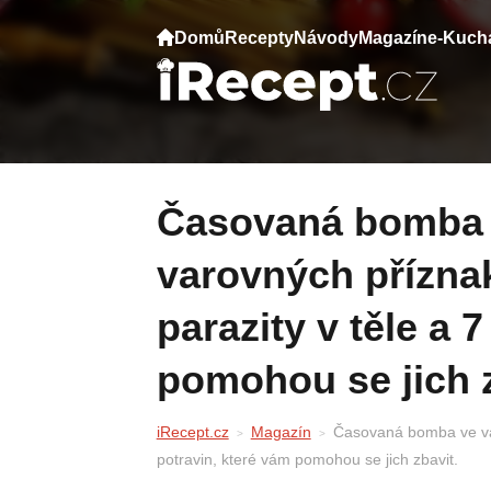
Domů
Recepty
Návody
Magazín
e-Kuch
Časovaná bomba ve vašem těle: 10
varovných přízna
parazity v těle a 
pomohou se jich z
iRecept.cz
Magazín
Časovaná bomba ve vaš
potravin, které vám pomohou se jich zbavit.