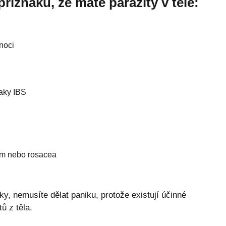
příznaků, že máte parazity v těle:
noci
aky IBS
ém nebo rosacea
ky, nemusíte dělat paniku, protože existují účinné
ů z těla.