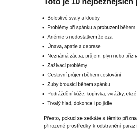
Toto je 10 nejběžnějších 
Bolestivé svaly a klouby
Problémy při spánku a probuzení během 
Anémie s nedostatkem železa
Únava, apatie a deprese
Neznámá zácpa, průjem, plyn nebo přízn
Zažívací problémy
Cestovní průjem během cestování
Zuby brousící během spánku
Podráždění kůže, kopřivka, vyrážky, ekz
Trvalý hlad, dokonce i po jídle
Přesto, pokud se setkáte s těmito přízna
přirozené prostředky k odstranění parazit