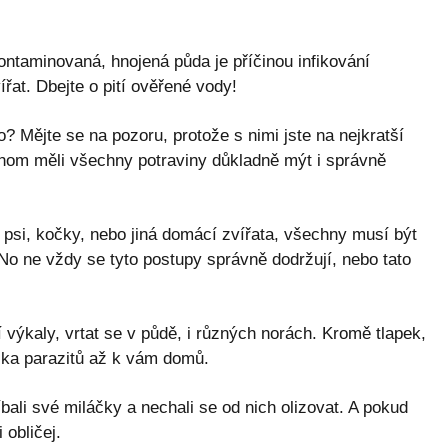
Kontaminovaná, hnojená půda je příčinou infikování
ířat. Dbejte o pití ověřené vody!
o? Mějte se na pozoru, protože s nimi jste na nejkratší
om měli všechny potraviny důkladně mýt i správně
 psi, kočky, nebo jiná domácí zvířata, všechny musí být
No ne vždy se tyto postupy správně dodržují, nebo tato
výkaly, vrtat se v půdě, i různých norách. Kromě tlapek,
čka parazitů až k vám domů.
bali své miláčky a nechali se od nich olizovat. A pokud
 obličej.