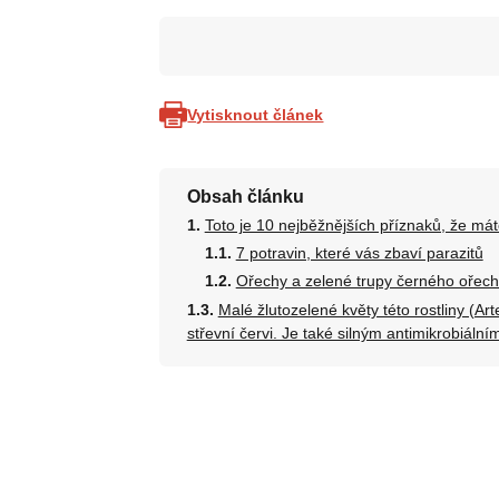
Vytisknout článek
Obsah článku
Toto je 10 nejběžnějších příznaků, že máte
7 potravin, které vás zbaví parazitů
Ořechy a zelené trupy černého ořechu 
Malé žlutozelené květy této rostliny (Art
střevní červi. Je také silným antimikrobiální