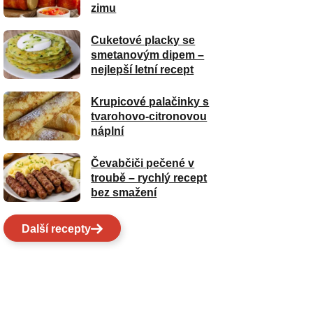
zimu
Cuketové placky se
smetanovým dipem –
nejlepší letní recept
Krupicové palačinky s
tvarohovo-citronovou
náplní
Čevabčiči pečené v
troubě – rychlý recept
bez smažení
Další recepty