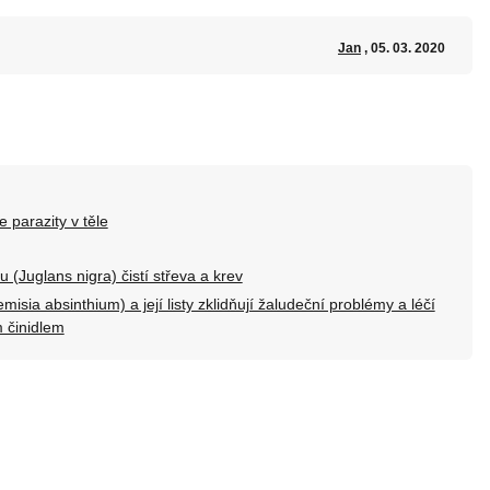
Jan
, 05. 03. 2020
 parazity v těle
(Juglans nigra) čistí střeva a krev
emisia absinthium) a její listy zklidňují žaludeční problémy a léčí
m činidlem