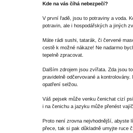
Kde na vás číhá nebezpečí?
V první řadě, jsou to potraviny a voda. 
potravin, ale i hospodářských a jiných zv
Máte rádi sushi, tatarák, či červené mas
cestě k možné nákaze! Ne nadarmo bych
tepelně zpracovat.
Dalším zdrojem jsou zvířata. Zda jsou to
pravidelně odčervované a kontrolovány. 
opatření selžou.
Váš pejsek může venku čenichat cizí psí 
i na čenichu a jazyku může přenést vají
Proto není zrovna nejvhodnější, abyste lí
přece, tak si pak důkladně umyjte ruce či