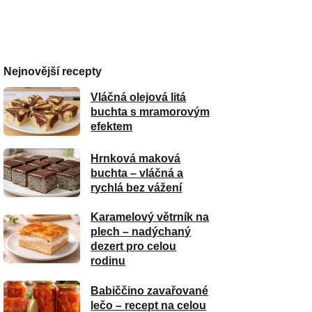
Nejnovější recepty
Vláčná olejová litá
buchta s mramorovým
efektem
Hrnková maková
buchta – vláčná a
rychlá bez vážení
Karamelový větrník na
plech – nadýchaný
dezert pro celou
rodinu
Babiččino zavařované
lečo – recept na celou