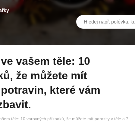
ařky
ků, že můžete mít
7 potravin, které vám
bavit.
em těle: 10 varovných příznaků, že můžete mít parazity v těle a 7