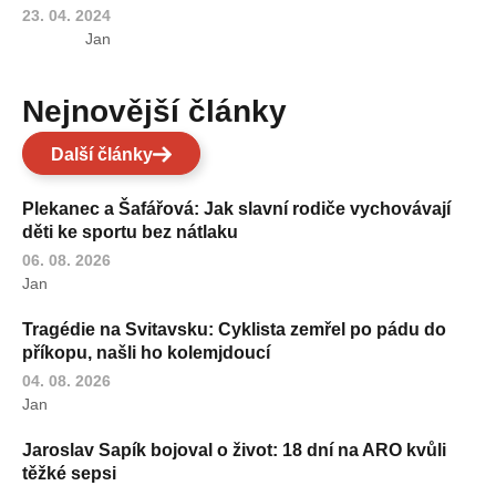
23. 04. 2024
Jan
Nejnovější články
Další články
Plekanec a Šafářová: Jak slavní rodiče vychovávají
děti ke sportu bez nátlaku
06. 08. 2026
Jan
Tragédie na Svitavsku: Cyklista zemřel po pádu do
příkopu, našli ho kolemjdoucí
04. 08. 2026
Jan
Jaroslav Sapík bojoval o život: 18 dní na ARO kvůli
těžké sepsi