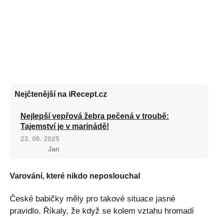
Nejčtenější na iRecept.cz
Nejlepší vepřová žebra pečená v troubě:
Tajemství je v marinádě!
23. 06. 2025
Jan
Varování, které nikdo neposlouchal
České babičky měly pro takové situace jasné
pravidlo. Říkaly, že když se kolem vztahu hromadí