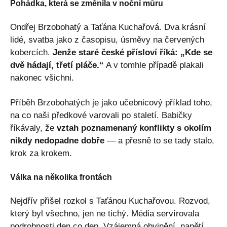
Pohádka, která se změnila v noční můru
Ondřej Brzobohatý a Taťána Kuchařová. Dva krásní
lidé, svatba jako z časopisu, úsměvy na červených
kobercích.
Jenže staré české přísloví říká: „Kde se
dvě hádají, třetí pláče.“
A v tomhle případě plakali
nakonec všichni.
Příběh Brzobohatých je jako učebnicový příklad toho,
na co naši předkové varovali po staletí. Babičky
říkávaly, že
vztah poznamenaný konflikty s okolím
nikdy nedopadne dobře
— a přesně to se tady stalo,
krok za krokem.
Válka na několika frontách
Nejdřív přišel rozkol s Taťánou Kuchařovou. Rozvod,
který byl všechno, jen ne tichý. Média servírovala
podrobnosti den co den. Vzájemná obvinění, napětí,