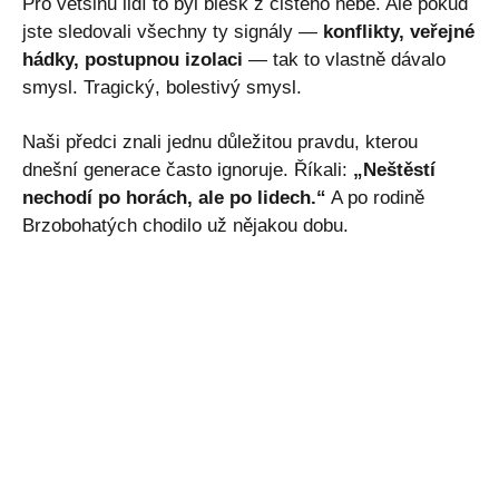
Pro většinu lidí to byl blesk z čistého nebe. Ale pokud
jste sledovali všechny ty signály —
konflikty, veřejné
hádky, postupnou izolaci
— tak to vlastně dávalo
smysl. Tragický, bolestivý smysl.
Naši předci znali jednu důležitou pravdu, kterou
dnešní generace často ignoruje. Říkali:
„Neštěstí
nechodí po horách, ale po lidech.“
A po rodině
Brzobohatých chodilo už nějakou dobu.