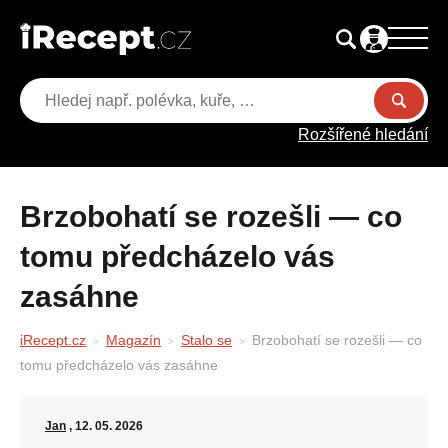
Rozšířené hledání
Brzobohatí se rozešli — co
tomu předcházelo vás
zasáhne
iRecept.cz
Magazín
Stalo se
Brzobohatí se rozešli — co
tomu předcházelo vás zasáhne
Jan
, 12. 05. 2026