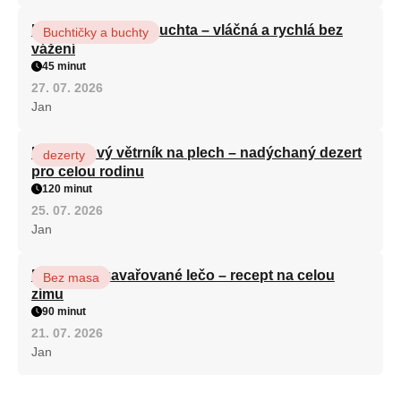
Hrnková maková buchta – vláčná a rychlá bez
Buchtičky a buchty
vážení
45 minut
27. 07. 2026
Jan
Karamelový větrník na plech – nadýchaný dezert
dezerty
pro celou rodinu
120 minut
25. 07. 2026
Jan
Babiččino zavařované lečo – recept na celou
Bez masa
zimu
90 minut
21. 07. 2026
Jan