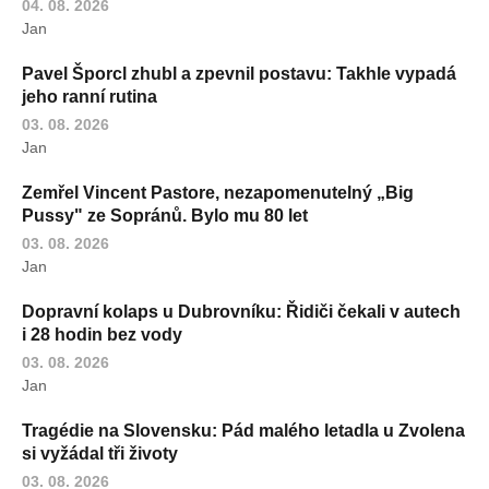
04. 08. 2026
Jan
Pavel Šporcl zhubl a zpevnil postavu: Takhle vypadá
jeho ranní rutina
03. 08. 2026
Jan
Zemřel Vincent Pastore, nezapomenutelný „Big
Pussy" ze Sopránů. Bylo mu 80 let
03. 08. 2026
Jan
Dopravní kolaps u Dubrovníku: Řidiči čekali v autech
i 28 hodin bez vody
03. 08. 2026
Jan
Tragédie na Slovensku: Pád malého letadla u Zvolena
si vyžádal tři životy
03. 08. 2026