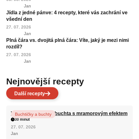
Jan
Jídla z jedné pánve: 4 recepty, které vás zachrání ve
všední den
27. 07. 2026
Jan
Plná čára vs. dvojitá plná čára: Víte, jaký je mezi nimi
rozdíl?
27. 07. 2026
Jan
Nejnovější recepty
Další recepty
Vláčná olejová litá buchta s mramorovým efektem
Buchtičky a buchty
30 minut
27. 07. 2026
Jan