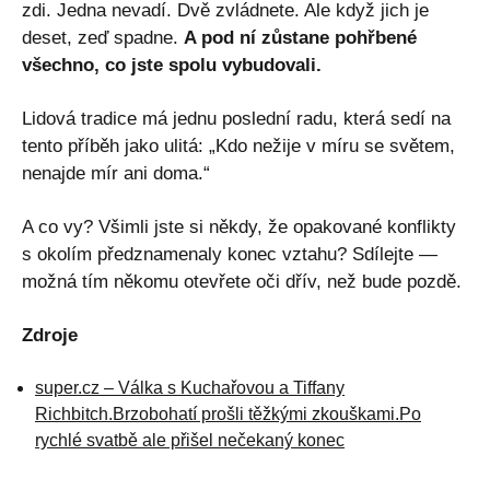
zdi. Jedna nevadí. Dvě zvládnete. Ale když jich je
deset, zeď spadne.
A pod ní zůstane pohřbené
všechno, co jste spolu vybudovali.
Lidová tradice má jednu poslední radu, která sedí na
tento příběh jako ulitá: „Kdo nežije v míru se světem,
nenajde mír ani doma.“
A co vy? Všimli jste si někdy, že opakované konflikty
s okolím předznamenaly konec vztahu? Sdílejte —
možná tím někomu otevřete oči dřív, než bude pozdě.
Zdroje
super.cz – Válka s Kuchařovou a Tiffany
Richbitch.Brzobohatí prošli těžkými zkouškami.Po
rychlé svatbě ale přišel nečekaný konec