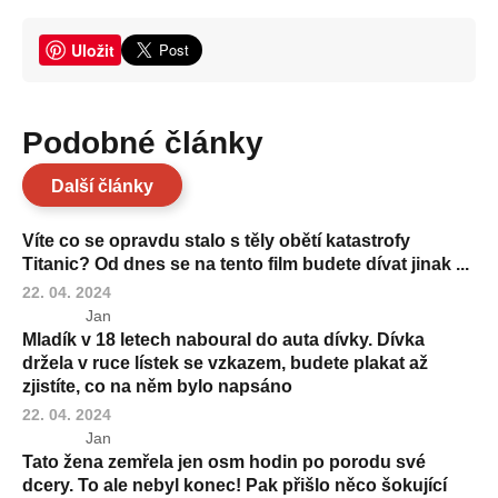
Uložit
Podobné články
Další články
Víte co se opravdu stalo s těly obětí katastrofy
Titanic? Od dnes se na tento film budete dívat jinak ...
22. 04. 2024
Jan
Mladík v 18 letech naboural do auta dívky. Dívka
držela v ruce lístek se vzkazem, budete plakat až
zjistíte, co na něm bylo napsáno
22. 04. 2024
Jan
Tato žena zemřela jen osm hodin po porodu své
dcery. To ale nebyl konec! Pak přišlo něco šokující