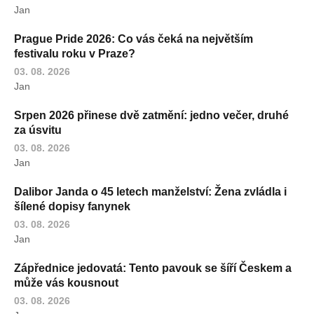
Jan
Prague Pride 2026: Co vás čeká na největším
festivalu roku v Praze?
03. 08. 2026
Jan
Srpen 2026 přinese dvě zatmění: jedno večer, druhé
za úsvitu
03. 08. 2026
Jan
Dalibor Janda o 45 letech manželství: Žena zvládla i
šílené dopisy fanynek
03. 08. 2026
Jan
Zápřednice jedovatá: Tento pavouk se šíří Českem a
může vás kousnout
03. 08. 2026