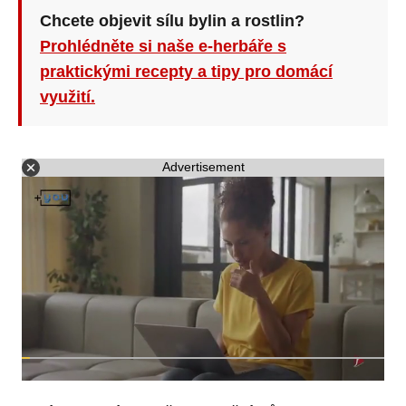
Chcete objevit sílu bylin a rostlin?
Prohlédněte si naše e-herbáře s
praktickými recepty a tipy pro domácí
využití.
Advertisement