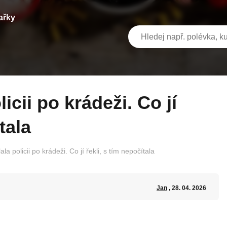
ařky
tala
la policii po krádeži. Co jí řekli, s tím nepočítala
Jan
, 28. 04. 2026