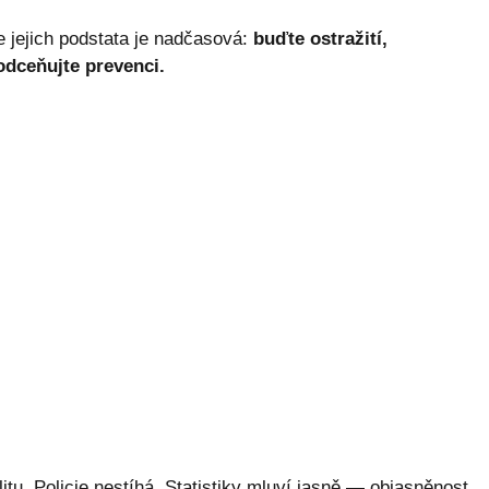
 jejich podstata je nadčasová:
buďte ostražití,
odceňujte prevenci.
tu. Policie nestíhá. Statistiky mluví jasně — objasněnost