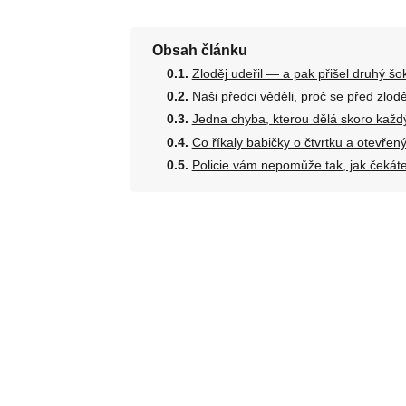
Obsah článku
Zloděj udeřil — a pak přišel druhý šo
Naši předci věděli, proč se před zloděj
Jedna chyba, kterou dělá skoro každ
Co říkaly babičky o čtvrtku a otevřen
Policie vám nepomůže tak, jak čekát