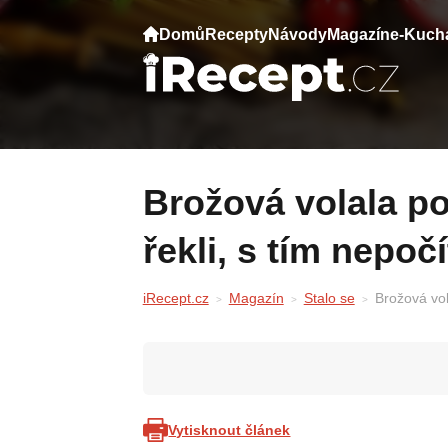
Domů
Recepty
Návody
Magazín
e-Kuch
Brožová volala policii po krádeži. Co jí
řekli, s tím nepočí
iRecept.cz
Magazín
Stalo se
Brožová vola
Vytisknout článek