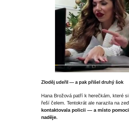
Zloděj udeřil — a pak přišel druhý šok
Hana Brožová patří k herečkám, které si 
řeší čelem. Tentokrát ale narazila na ze
kontaktovala policii — a místo pomoci
naděje.