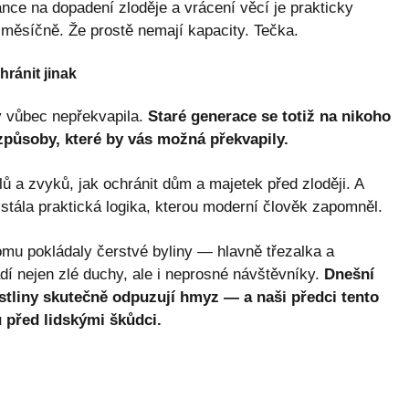
e šance na dopadení zloděje a vrácení věcí je prakticky
 měsíčně. Že prostě nemají kapacity. Tečka.
hránit jinak
y vůbec nepřekvapila.
Staré generace se totiž na nikoho
způsoby, které by vás možná překvapily.
álů a zvyků, jak ochránit dům a majetek před zloději. A
stála praktická logika, kterou moderní člověk zapomněl.
mu pokládaly čerstvé byliny — hlavně třezalka a
adí nejen zlé duchy, ale i neprosné návštěvníky.
Dnešní
ostliny skutečně odpuzují hmyz — a naši předci tento
nu před lidskými škůdci.