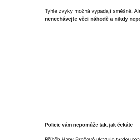
Tyhle zvyky možná vypadají směšně. Ale
nenechávejte věci náhodě a nikdy nep
Policie vám nepomůže tak, jak čekáte
Příběh Hany Brožové ukazuje tvrdou reali