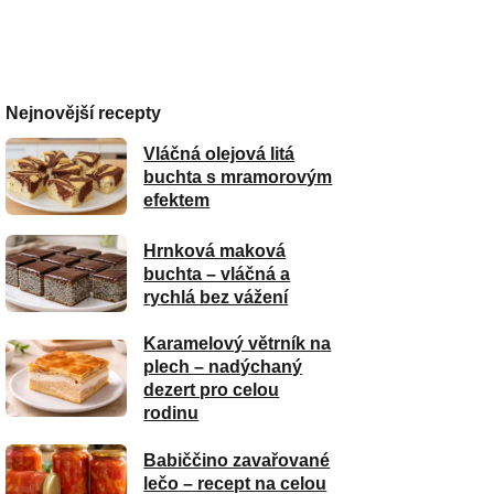
Nejnovější recepty
Vláčná olejová litá
buchta s mramorovým
efektem
Hrnková maková
buchta – vláčná a
rychlá bez vážení
Karamelový větrník na
plech – nadýchaný
dezert pro celou
rodinu
Babiččino zavařované
lečo – recept na celou