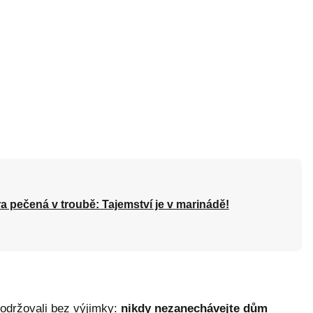
a pečená v troubě: Tajemství je v marinádě!
 dodržovali bez výjimky:
nikdy nezanechávejte dům