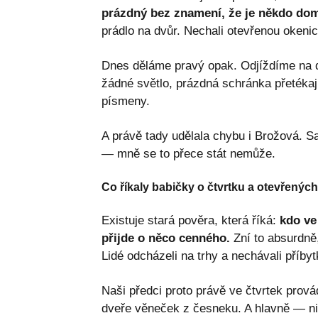
prázdný bez znamení, že je někdo do
prádlo na dvůr. Nechali otevřenou okenic
Dnes děláme pravý opak. Odjíždíme na d
žádné světlo, prázdná schránka přetékají
písmeny.
A právě tady udělala chybu i Brožová. Sa
— mně se to přece stát nemůže.
Co říkaly babičky o čtvrtku a otevřených
Existuje stará pověra, která říká:
kdo ve
přijde o něco cenného.
Zní to absurdně
Lidé odcházeli na trhy a nechávali příbyt
Naši předci proto právě ve čtvrtek provád
dveře věneček z česneku. A hlavně — ni