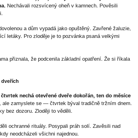
ma.
Nechávali rozsvícený oheň v kamnech. Pověsili
i.
ovolenou a dům vypadá jako opuštěný. Zavřené žaluzie,
cí letáky. Pro zloděje je to pozvánka psaná velkými
ma přiznala, že podcenila základní opatření. Že si říkala
 dveřích
 čtvrtek nechá otevřené dveře dokořán, ten do měsíce
, ale zamyslete se — čtvrtek býval tradičně tržním dnem.
ky bez dozoru. Zloději to věděli.
ěli ochranné rituály. Posypali práh solí. Zavěsili nad
kdy neodcházeli všichni najednou.