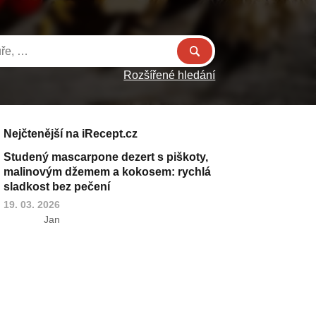
Rozšířené hledání
Nejčtenější na iRecept.cz
Studený mascarpone dezert s piškoty,
malinovým džemem a kokosem: rychlá
sladkost bez pečení
19. 03. 2026
Jan