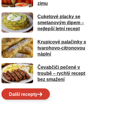
zimu
Cuketové placky se
smetanovým dipem –
nejlepší letní recept
Krupicové palačinky s
tvarohovo-citronovou
náplní
Čevabčiči pečené v
troubě – rychlý recept
bez smažení
Další recepty