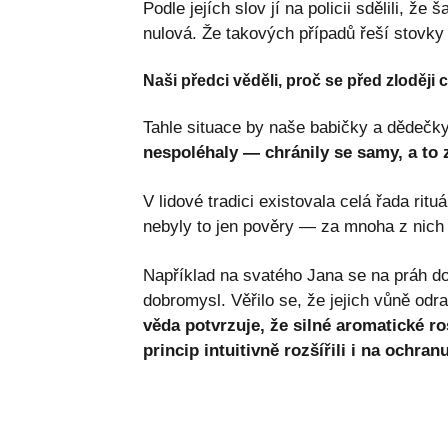
Podle jejích slov jí na policii sdělili, ž
nulová. Že takových případů řeší stovky
Naši předci věděli, proč se před zloději c
Tahle situace by naše babičky a dědečk
nespoléhaly — chránily se samy, a to 
V lidové tradici existovala celá řada ritu
nebyly to jen pověry — za mnoha z nich 
Například na svatého Jana se na práh do
dobromysl. Věřilo se, že jejich vůně odr
věda potvrzuje, že silné aromatické r
princip intuitivně rozšířili i na ochra