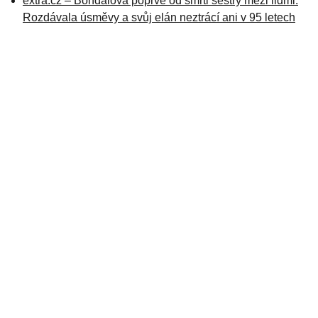
extra.cz – Bohdalová poprvé od smrti sestry mezi lidmi.
Rozdávala úsměvy a svůj elán neztrácí ani v 95 letech