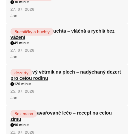
30 minut
27. 07. 2026
Jan
Hrnková maková buchta – vláčná a rychlá bez
Buchtičky a buchty
vážení
45 minut
27. 07. 2026
Jan
Karamelový větrník na plech – nadýchaný dezert
dezerty
pro celou rodinu
120 minut
25. 07. 2026
Jan
Babiččino zavařované lečo – recept na celou
Bez masa
zimu
90 minut
21. 07. 2026