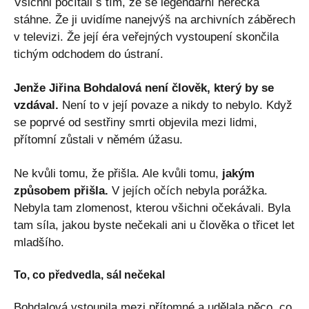
Všichni počítali s tím, že se legendární herečka
stáhne. Že ji uvidíme nanejvýš na archivních záběrech
v televizi. Že její éra veřejných vystoupení skončila
tichým odchodem do ústraní.
Jenže Jiřina Bohdalová není člověk, který by se
vzdával.
Není to v její povaze a nikdy to nebylo. Když
se poprvé od sestřiny smrti objevila mezi lidmi,
přítomní zůstali v němém úžasu.
Ne kvůli tomu, že přišla. Ale kvůli tomu,
jakým
způsobem přišla.
V jejích očích nebyla porážka.
Nebyla tam zlomenost, kterou všichni očekávali. Byla
tam síla, jakou byste nečekali ani u člověka o třicet let
mladšího.
To, co předvedla, sál nečekal
Bohdalová vstoupila mezi přítomné a udělala něco, co