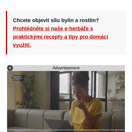
Chcete objevit sílu bylin a rostlin?
Prohlédněte si naše e-herbáře s
praktickými recepty a tipy pro domácí
využití.
Advertisement