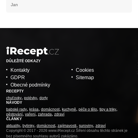
Jan
DŮLEŽITÉ ODKAZY
Kontakty
Cookies
GDPR
Sitemap
Obecné podmínky
RECEPTY
chuťovky
polévky
dorty
NÁVODY
babské rady
krása
domácnost
kuchyně
péče o tělo
tipy a triky
pěstování
vaření
zahrada
zdraví
ČLÁNKY
aktuality
bylinky
domácnost
zajímavosti
suroviny
zdraví
Copyright © 2017 - 2026 www.iRecept.cz Šíření obsahu těchto stránek je
bez písemného souhlasu autorů zakázáno.