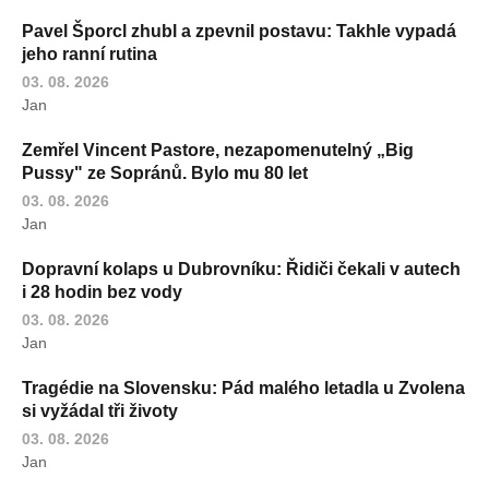
Pavel Šporcl zhubl a zpevnil postavu: Takhle vypadá
jeho ranní rutina
03. 08. 2026
Jan
Zemřel Vincent Pastore, nezapomenutelný „Big
Pussy" ze Sopránů. Bylo mu 80 let
03. 08. 2026
Jan
Dopravní kolaps u Dubrovníku: Řidiči čekali v autech
i 28 hodin bez vody
03. 08. 2026
Jan
Tragédie na Slovensku: Pád malého letadla u Zvolena
si vyžádal tři životy
03. 08. 2026
Jan