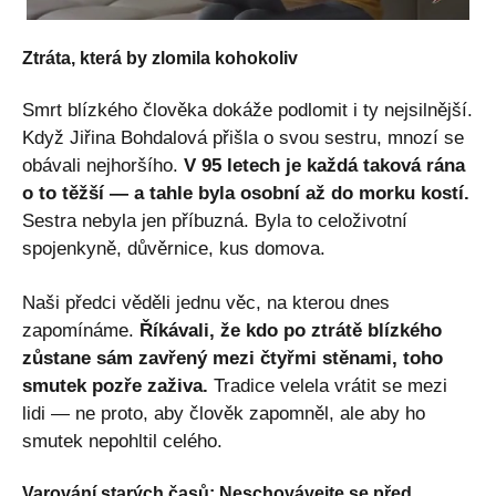
Ztráta, která by zlomila kohokoliv
Smrt blízkého člověka dokáže podlomit i ty nejsilnější.
Když Jiřina Bohdalová přišla o svou sestru, mnozí se
obávali nejhoršího.
V 95 letech je každá taková rána
o to těžší — a tahle byla osobní až do morku kostí.
Sestra nebyla jen příbuzná. Byla to celoživotní
spojenkyně, důvěrnice, kus domova.
Naši předci věděli jednu věc, na kterou dnes
zapomínáme.
Říkávali, že kdo po ztrátě blízkého
zůstane sám zavřený mezi čtyřmi stěnami, toho
smutek pozře zaživa.
Tradice velela vrátit se mezi
lidi — ne proto, aby člověk zapomněl, ale aby ho
smutek nepohltil celého.
Varování starých časů: Neschovávejte se před