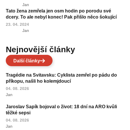
Jan
Tato žena zemřela jen osm hodin po porodu své
dcery. To ale nebyl konec! Pak přišlo něco šokující
23. 04. 2024
Jan
Nejnovější články
Další články
Tragédie na Svitavsku: Cyklista zemřel po pádu do
příkopu, našli ho kolemjdoucí
04. 08. 2026
Jan
Jaroslav Sapík bojoval o život: 18 dní na ARO kvůli
těžké sepsi
04. 08. 2026
Jan