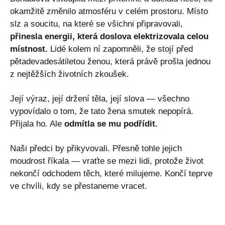
okamžitě změnilo atmosféru v celém prostoru. Místo
slz a soucitu, na které se všichni připravovali,
přinesla energii, která doslova elektrizovala celou
místnost.
Lidé kolem ní zapomněli, že stojí před
pětadevadesátiletou ženou, která právě prošla jednou
z nejtěžších životních zkoušek.
Její výraz, její držení těla, její slova — všechno
vypovídalo o tom, že tato žena smutek nepopírá.
Přijala ho. Ale
odmítla se mu podřídit.
Naši předci by přikyvovali. Přesně tohle jejich
moudrost říkala — vraťte se mezi lidi, protože život
nekončí odchodem těch, které milujeme. Končí teprve
ve chvíli, kdy se přestaneme vracet.