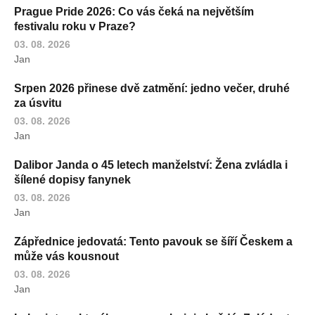
Prague Pride 2026: Co vás čeká na největším
festivalu roku v Praze?
03. 08. 2026
Jan
Srpen 2026 přinese dvě zatmění: jedno večer, druhé
za úsvitu
03. 08. 2026
Jan
Dalibor Janda o 45 letech manželství: Žena zvládla i
šílené dopisy fanynek
03. 08. 2026
Jan
Zápřednice jedovatá: Tento pavouk se šíří Českem a
může vás kousnout
03. 08. 2026
Jan