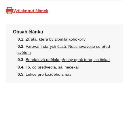
Vytisknout článek
Obsah článku
Ztráta, která by zlomila kohokoliv
Varování starých časů: Neschovávejte se před
světem
Bohdalová udělala přesný opak toho, co čekali
To, co předvedla, sál nečekal
Lekce pro každého z nás