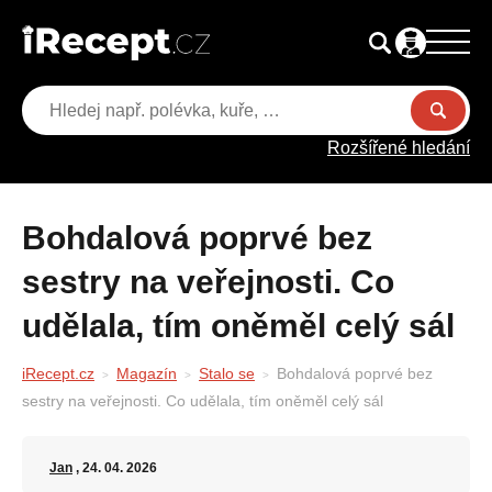
Rozšířené hledání
Bohdalová poprvé bez
sestry na veřejnosti. Co
udělala, tím oněměl celý sál
iRecept.cz
Magazín
Stalo se
Bohdalová poprvé bez
sestry na veřejnosti. Co udělala, tím oněměl celý sál
Jan
, 24. 04. 2026