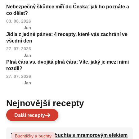
Nebezpečný škůdce míří do Česka: jak ho poznáte a
co dělat?
03. 08. 2026
Jan
Jídla z jedné pánve: 4 recepty, které vás zachrání ve
všední den
27. 07. 2026
Jan
Plná čára vs. dvojitá plná čára: Víte, jaký je mezi nimi
rozdíl?
27. 07. 2026
Jan
Nejnovější recepty
Další recepty
Vláčná olejová litá buchta s mramorovým efektem
Buchtičky a buchty