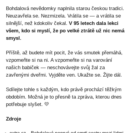
Bohdalová nevědomky naplnila starou českou tradici.
Neuzavřela se. Nezmizela. Vrátila se — a vrátila se
silnější, než kdokoliv čekal.
V 95 letech dala lekci
všem, kdo si myslí, že po velké ztrátě už nic nemá
smysl.
Příště, až budete mít pocit, že vás smutek přemáhá,
vzpomeňte si na ni. A vzpomeňte si na varování
našich babiček — neschovávejte svůj žal za
zavřenými dveřmi. Vyjděte ven. Ukažte se. Žijte dál.
Sdílejte tohle s každým, kdo právě prochází těžkým
obdobím. Možná je to přesně ta zpráva, kterou dnes
potřebuje slyšet. 💛
Zdroje