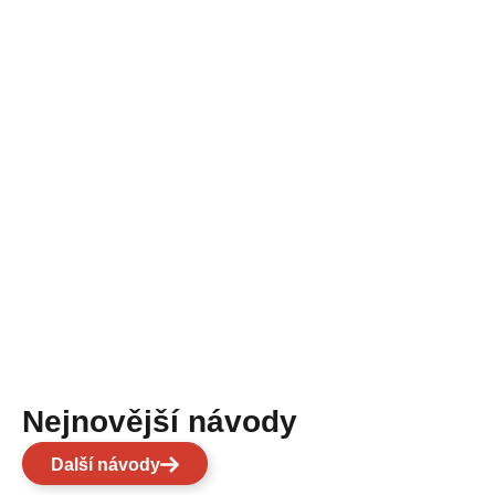
Nejnovější návody
Další návody