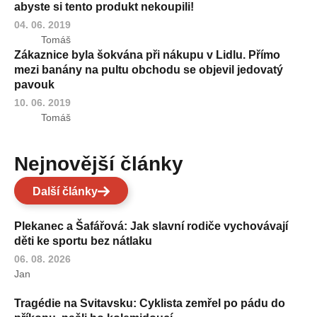
abyste si tento produkt nekoupili!
04. 06. 2019
Tomáš
Zákaznice byla šokvána při nákupu v Lidlu. Přímo
mezi banány na pultu obchodu se objevil jedovatý
pavouk
10. 06. 2019
Tomáš
Nejnovější články
Další články
Plekanec a Šafářová: Jak slavní rodiče vychovávají
děti ke sportu bez nátlaku
06. 08. 2026
Jan
Tragédie na Svitavsku: Cyklista zemřel po pádu do