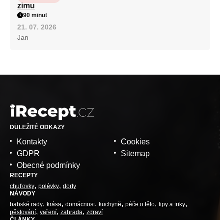
zimu
90 minut
21. 07. 2026
Jan
DŮLEŽITÉ ODKAZY
Kontakty
Cookies
GDPR
Sitemap
Obecné podmínky
RECEPTY
chuťovky
polévky
dorty
NÁVODY
babské rady
krása
domácnost
kuchyně
péče o tělo
tipy a triky
pěstování
vaření
zahrada
zdraví
ČLÁNKY