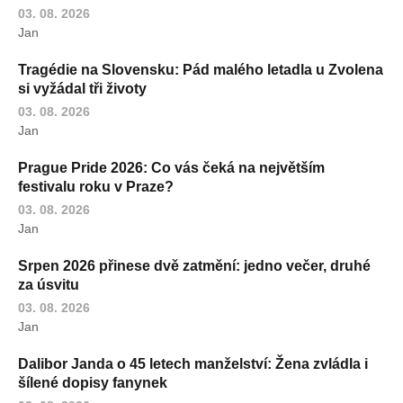
03. 08. 2026
Jan
Tragédie na Slovensku: Pád malého letadla u Zvolena
si vyžádal tři životy
03. 08. 2026
Jan
Prague Pride 2026: Co vás čeká na největším
festivalu roku v Praze?
03. 08. 2026
Jan
Srpen 2026 přinese dvě zatmění: jedno večer, druhé
za úsvitu
03. 08. 2026
Jan
Dalibor Janda o 45 letech manželství: Žena zvládla i
šílené dopisy fanynek