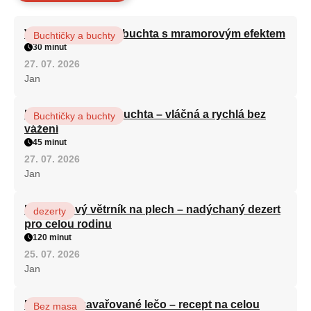
Vláčná olejová litá buchta s mramorovým efektem
Buchtičky a buchty
30 minut
27. 07. 2026
Jan
Hrnková maková buchta – vláčná a rychlá bez
Buchtičky a buchty
vážení
45 minut
27. 07. 2026
Jan
Karamelový větrník na plech – nadýchaný dezert
dezerty
pro celou rodinu
120 minut
25. 07. 2026
Jan
Babiččino zavařované lečo – recept na celou
Bez masa