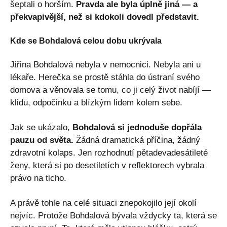
šeptali o horším.
Pravda ale byla úplně jiná — a
překvapivější, než si kdokoli dovedl představit.
Kde se Bohdalová celou dobu ukrývala
Jiřina Bohdalová nebyla v nemocnici. Nebyla ani u
lékaře. Herečka se prostě stáhla do ústraní svého
domova a věnovala se tomu, co ji celý život nabíjí —
klidu, odpočinku a blízkým lidem kolem sebe.
Jak se ukázalo,
Bohdalová si jednoduše dopřála
pauzu od světa.
Žádná dramatická příčina, žádný
zdravotní kolaps. Jen rozhodnutí pětadevadesátileté
ženy, která si po desetiletích v reflektorech vybrala
právo na ticho.
A právě tohle na celé situaci znepokojilo její okolí
nejvíc. Protože Bohdalová bývala vždycky ta, která se