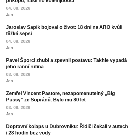
příkopu, našli ho kolemjdoucí
04. 08. 2026
Jan
Jaroslav Sapík bojoval o život: 18 dní na ARO kvůli
těžké sepsi
04. 08. 2026
Jan
Pavel Šporcl zhubl a zpevnil postavu: Takhle vypadá
jeho ranní rutina
03. 08. 2026
Jan
Zemřel Vincent Pastore, nezapomenutelný „Big
Pussy" ze Sopránů. Bylo mu 80 let
03. 08. 2026
Jan
Dopravní kolaps u Dubrovníku: Řidiči čekali v autech
i 28 hodin bez vody