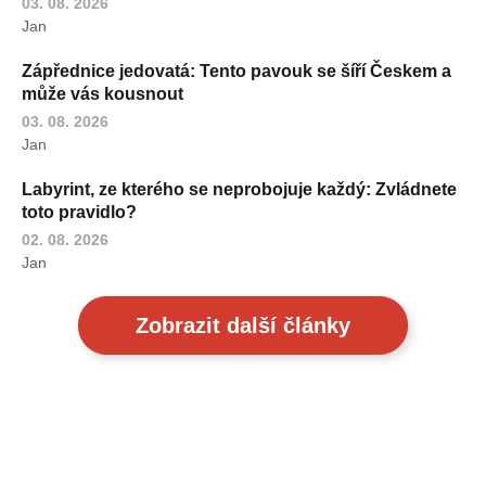
03. 08. 2026
Jan
Zápřednice jedovatá: Tento pavouk se šíří Českem a
může vás kousnout
03. 08. 2026
Jan
Labyrint, ze kterého se neprobojuje každý: Zvládnete
toto pravidlo?
02. 08. 2026
Jan
Zobrazit další články