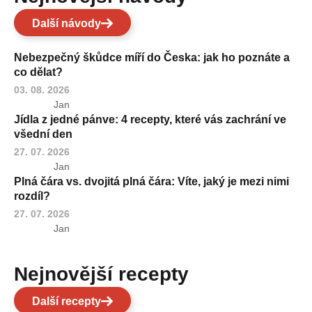
Další návody
Nebezpečný škůdce míří do Česka: jak ho poznáte a
co dělat?
03. 08. 2026
Jan
Jídla z jedné pánve: 4 recepty, které vás zachrání ve
všední den
27. 07. 2026
Jan
Plná čára vs. dvojitá plná čára: Víte, jaký je mezi nimi
rozdíl?
27. 07. 2026
Jan
Nejnovější recepty
Další recepty