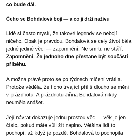
co bude dál.
Čeho se Bohdalová bojí — a co ji drží naživu
Lidé si často myslí, že takové legendy se nebojí
ničeho. Opak je pravdou. Bohdalová se celý život bála
jedné jediné věci — zapomnění. Ne smrti, ne stáří.
Zapomnění. Že jednoho dne přestane být součástí
příběhu.
A možná právě proto se po týdnech mlčení vrátila.
Protože věděla, že ticho trvající příliš dlouho se mění
v prázdnotu. A prázdnotu Jiřina Bohdalová nikdy
neuměla snášet.
Její návrat dokazuje jednu prostou věc — věk je jen
číslo, pokud máte vůli žít naplno. Většina lidí to
pochopí, až když je pozdě. Bohdalová to pochopila