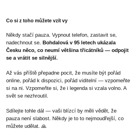
Co si z toho můžete vzít vy
Někdy stačí pauza. Vypnout telefon, zastavit se,
nadechnout se.
Bohdalová v 95 letech ukázala
Česku něco, co neumí většina třicátníků — odpojit
se a vrátit se silnější.
Až vás příště přepadne pocit, že musíte být pořád
online, pořád k dispozici, pořád viditelní — vzpomeňte
si na ni. Vzpomeňte si, že i legenda si vzala volno. A
svět se nezhroutil.
Sdílejte tohle dál — vaši blízcí by měli vědět, že
pauza není slabost. Někdy je to to nejmoudřejší, co
můžete udělat. 🙏