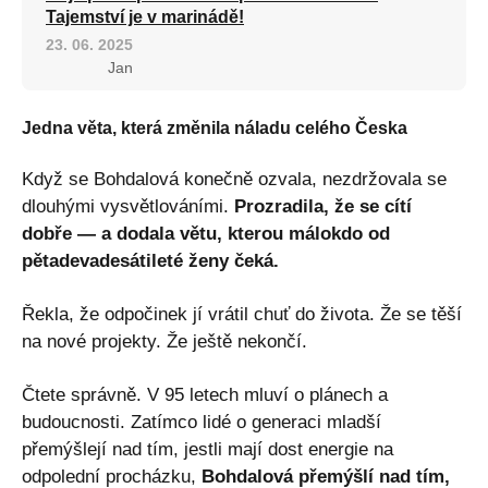
Tajemství je v marinádě!
23. 06. 2025
Jan
Jedna věta, která změnila náladu celého Česka
Když se Bohdalová konečně ozvala, nezdržovala se
dlouhými vysvětlováními.
Prozradila, že se cítí
dobře — a dodala větu, kterou málokdo od
pětadevadesátileté ženy čeká.
Řekla, že odpočinek jí vrátil chuť do života. Že se těší
na nové projekty. Že ještě nekončí.
Čtete správně. V 95 letech mluví o plánech a
budoucnosti. Zatímco lidé o generaci mladší
přemýšlejí nad tím, jestli mají dost energie na
odpolední procházku,
Bohdalová přemýšlí nad tím,