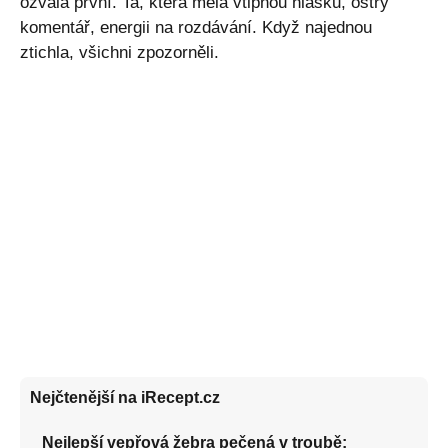
ozvala první. Ta, která měla vtipnou hlášku, ostrý
komentář, energii na rozdávání. Když najednou
ztichla, všichni zpozorněli.
Nejčtenější na iRecept.cz
Nejlepší vepřová žebra pečená v troubě: