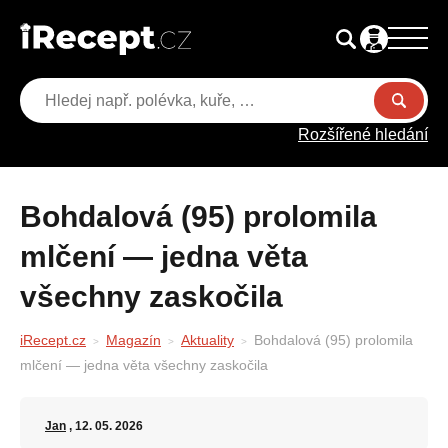
Rozšířené hledání
Bohdalová (95) prolomila
mlčení — jedna věta
všechny zaskočila
iRecept.cz
Magazín
Aktuality
Bohdalová (95) prolomila
mlčení — jedna věta všechny zaskočila
Jan
, 12. 05. 2026