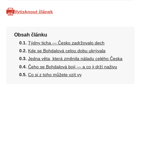
Vytisknout článek
Obsah článku
Týdny ticha — Česko zadržovalo dech
Kde se Bohdalová celou dobu ukrývala
Jedna věta, která změnila náladu celého Česka
Čeho se Bohdalová bojí — a co ji drží naživu
Co si z toho můžete vzít vy