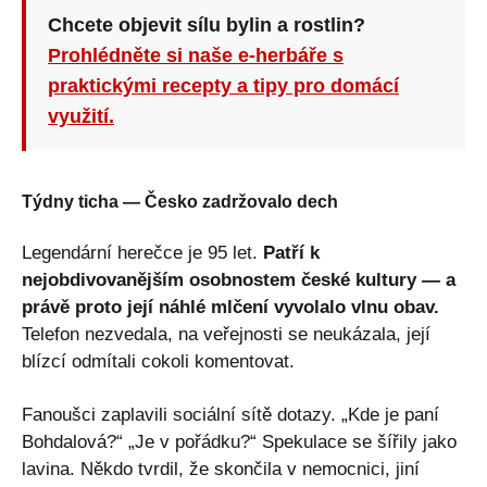
Chcete objevit sílu bylin a rostlin?
Prohlédněte si naše e-herbáře s
praktickými recepty a tipy pro domácí
využití.
Týdny ticha — Česko zadržovalo dech
Legendární herečce je 95 let.
Patří k
nejobdivovanějším osobnostem české kultury — a
právě proto její náhlé mlčení vyvolalo vlnu obav.
Telefon nezvedala, na veřejnosti se neukázala, její
blízcí odmítali cokoli komentovat.
Fanoušci zaplavili sociální sítě dotazy. „Kde je paní
Bohdalová?“ „Je v pořádku?“ Spekulace se šířily jako
lavina. Někdo tvrdil, že skončila v nemocnici, jiní