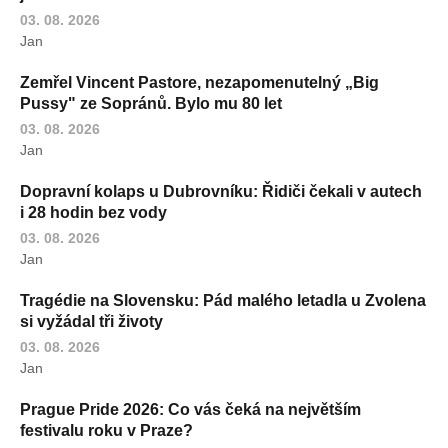
03. 08. 2026
Jan
Zemřel Vincent Pastore, nezapomenutelný „Big
Pussy" ze Sopránů. Bylo mu 80 let
03. 08. 2026
Jan
Dopravní kolaps u Dubrovníku: Řidiči čekali v autech
i 28 hodin bez vody
03. 08. 2026
Jan
Tragédie na Slovensku: Pád malého letadla u Zvolena
si vyžádal tři životy
03. 08. 2026
Jan
Prague Pride 2026: Co vás čeká na největším
festivalu roku v Praze?