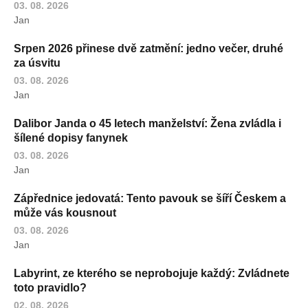
03. 08. 2026
Jan
Srpen 2026 přinese dvě zatmění: jedno večer, druhé
za úsvitu
03. 08. 2026
Jan
Dalibor Janda o 45 letech manželství: Žena zvládla i
šílené dopisy fanynek
03. 08. 2026
Jan
Zápřednice jedovatá: Tento pavouk se šíří Českem a
může vás kousnout
03. 08. 2026
Jan
Labyrint, ze kterého se neprobojuje každý: Zvládnete
toto pravidlo?
02. 08. 2026