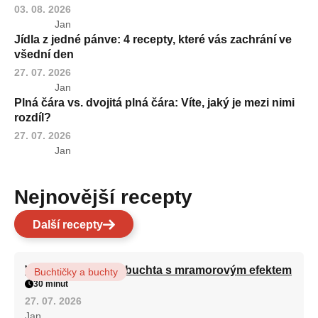
03. 08. 2026
Jan
Jídla z jedné pánve: 4 recepty, které vás zachrání ve
všední den
27. 07. 2026
Jan
Plná čára vs. dvojitá plná čára: Víte, jaký je mezi nimi
rozdíl?
27. 07. 2026
Jan
Nejnovější recepty
Další recepty
Vláčná olejová litá buchta s mramorovým efektem
Buchtičky a buchty
30 minut
27. 07. 2026
Jan