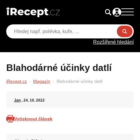
Rozšířené hledání
Blahodárné účinky datlí
iRecept.cz
Magazín
Blahodárné účinky datlí
Jan
, 24. 10. 2022
Vytisknout článek