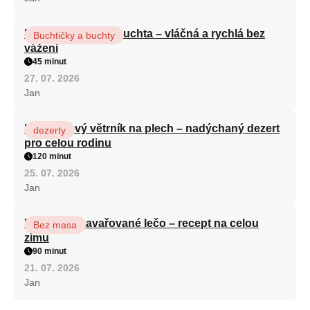
Hrnková maková buchta – vláčná a rychlá bez
Buchtičky a buchty
vážení
45 minut
27. 07. 2026
Jan
Karamelový větrník na plech – nadýchaný dezert
dezerty
pro celou rodinu
120 minut
25. 07. 2026
Jan
Babiččino zavařované lečo – recept na celou
Bez masa
zimu
90 minut
21. 07. 2026
Jan