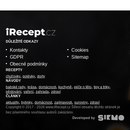
DŮLEŽITÉ ODKAZY
Kontakty
Cookies
GDPR
Sitemap
Obecné podmínky
RECEPTY
chuťovky
polévky
dorty
NÁVODY
babské rady
krása
domácnost
kuchyně
péče o tělo
tipy a triky
pěstování
vaření
zahrada
zdraví
ČLÁNKY
aktuality
bylinky
domácnost
zajímavosti
suroviny
zdraví
Copyright © 2017 - 2026 www.iRecept.cz Šíření obsahu těchto stránek je
bez písemného souhlasu autorů zakázáno.