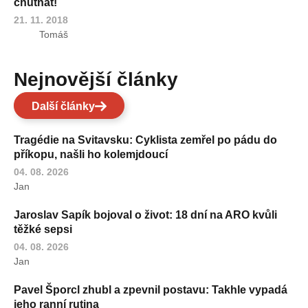
chutnat!
21. 11. 2018
Tomáš
Nejnovější články
Další články
Tragédie na Svitavsku: Cyklista zemřel po pádu do
příkopu, našli ho kolemjdoucí
04. 08. 2026
Jan
Jaroslav Sapík bojoval o život: 18 dní na ARO kvůli
těžké sepsi
04. 08. 2026
Jan
Pavel Šporcl zhubl a zpevnil postavu: Takhle vypadá
jeho ranní rutina