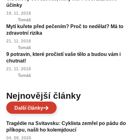
účinky
19. 11. 2018
Tomáš
Mytí kuřete před pečením? Proč to nedělat? Má to
zdravotní rizika
21. 11. 2018
Tomáš
9 potravin, které pročistí vaše tělo a budou vám i
chutnat!
21. 11. 2018
Tomáš
Nejnovější články
Další články
Tragédie na Svitavsku: Cyklista zemřel po pádu do
příkopu, našli ho kolemjdoucí
04. 08. 2026