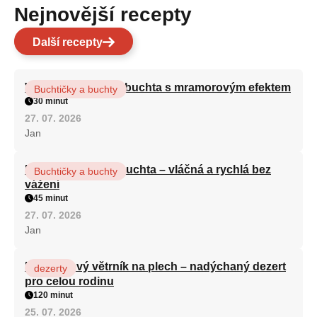
Nejnovější recepty
Další recepty
Vláčná olejová litá buchta s mramorovým efektem
Buchtičky a buchty
30 minut
27. 07. 2026
Jan
Hrnková maková buchta – vláčná a rychlá bez
Buchtičky a buchty
vážení
45 minut
27. 07. 2026
Jan
Karamelový větrník na plech – nadýchaný dezert
dezerty
pro celou rodinu
120 minut
25. 07. 2026