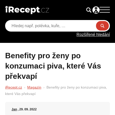
Rozšířené hledání
Benefity pro ženy po
konzumaci piva, které Vás
překvapí
iRecept.cz
Magazín
Benefity pro ženy po konzumaci piva,
které Vás překvapí
Jan
, 29. 09. 2022