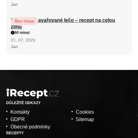
Jan
Babiččino zavařované lečo – recept na celou
Bez masa
zimu
90 minut
21. 07. 2026
Jan
DŮLEŽITÉ ODKAZY
Kontakty
Cookies
GDPR
Sitemap
Obecné podmínky
RECEPTY