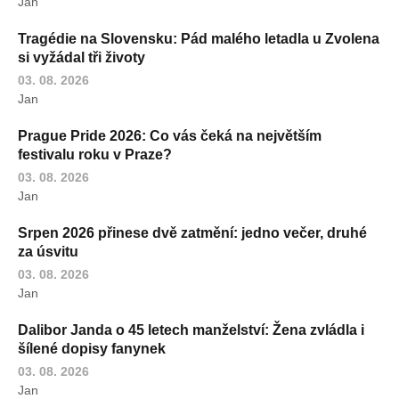
Jan
Tragédie na Slovensku: Pád malého letadla u Zvolena
si vyžádal tři životy
03. 08. 2026
Jan
Prague Pride 2026: Co vás čeká na největším
festivalu roku v Praze?
03. 08. 2026
Jan
Srpen 2026 přinese dvě zatmění: jedno večer, druhé
za úsvitu
03. 08. 2026
Jan
Dalibor Janda o 45 letech manželství: Žena zvládla i
šílené dopisy fanynek
03. 08. 2026
Jan