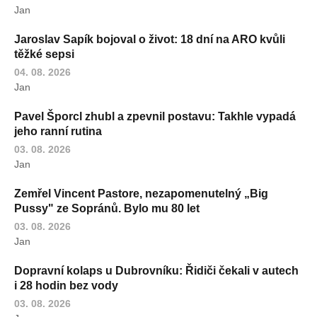
Jan
Jaroslav Sapík bojoval o život: 18 dní na ARO kvůli
těžké sepsi
04. 08. 2026
Jan
Pavel Šporcl zhubl a zpevnil postavu: Takhle vypadá
jeho ranní rutina
03. 08. 2026
Jan
Zemřel Vincent Pastore, nezapomenutelný „Big
Pussy" ze Sopránů. Bylo mu 80 let
03. 08. 2026
Jan
Dopravní kolaps u Dubrovníku: Řidiči čekali v autech
i 28 hodin bez vody
03. 08. 2026