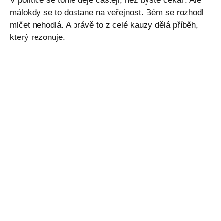
V politice se tohle děje častěji, než byste čekali. Ale
málokdy se to dostane na veřejnost. Bém se rozhodl
mlčet nehodlá. A právě to z celé kauzy dělá příběh,
který rezonuje.