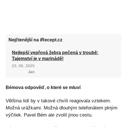
Nejčtenější na iRecept.cz
Nejlepší vepřová žebra pečená v troubě:
Tajemství je v marinádě!
23. 06. 2025
Jan
Bémova odpověď, o které se mluví
Většina lidí by v takové chvíli reagovala vztekem.
Možná urážkami. Možná dlouhým telefonátem plným
výčitek. Pavel Bém ale zvolil jinou cestu.