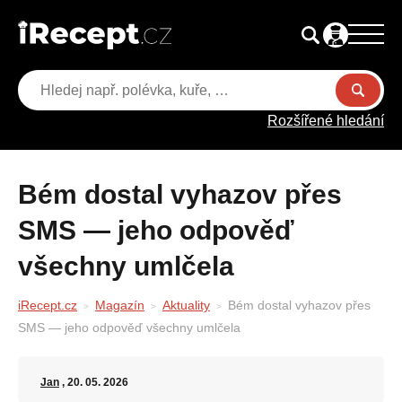
Rozšířené hledání
Bém dostal vyhazov přes
SMS — jeho odpověď
všechny umlčela
iRecept.cz
Magazín
Aktuality
Bém dostal vyhazov přes
SMS — jeho odpověď všechny umlčela
Jan
, 20. 05. 2026