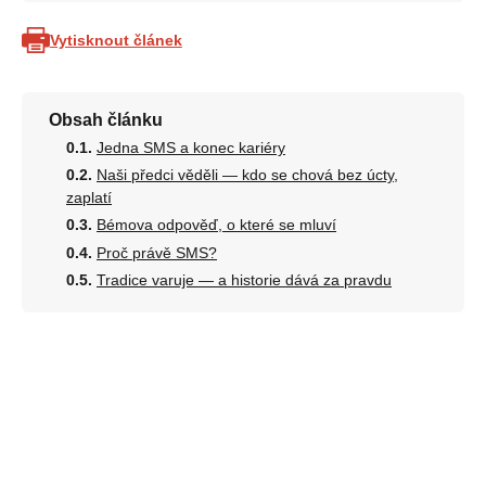
Vytisknout článek
Obsah článku
Jedna SMS a konec kariéry
Naši předci věděli — kdo se chová bez úcty,
zaplatí
Bémova odpověď, o které se mluví
Proč právě SMS?
Tradice varuje — a historie dává za pravdu