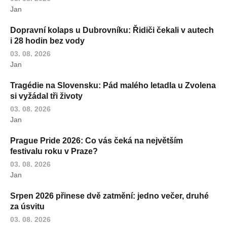
Jan
Dopravní kolaps u Dubrovníku: Řidiči čekali v autech
i 28 hodin bez vody
03. 08. 2026
Jan
Tragédie na Slovensku: Pád malého letadla u Zvolena
si vyžádal tři životy
03. 08. 2026
Jan
Prague Pride 2026: Co vás čeká na největším
festivalu roku v Praze?
03. 08. 2026
Jan
Srpen 2026 přinese dvě zatmění: jedno večer, druhé
za úsvitu
03. 08. 2026