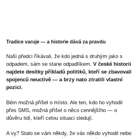
Tradice varuje — a historie dává za pravdu
Naši předci říkávali, že kdo jedná s druhým jako s
odpadem, sám se stane odpadlíkem.
V české historii
najdete desítky příkladů politiků, kteří se zbavovali
spojenců neuctivě — a brzy nato ztratili vlastní
pozici.
Bém možná přišel o místo. Ale ten, kdo ho vyhodil
přes SMS, možná přišel o něco cennějšího — o
důvěru lidí, kteří celou situaci sledují.
A vy? Stalo se vám někdy, že vás někdo vyhodil nebo