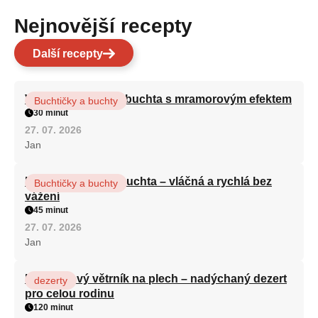
Nejnovější recepty
Další recepty
Vláčná olejová litá buchta s mramorovým efektem
Buchtičky a buchty
30 minut
27. 07. 2026
Jan
Hrnková maková buchta – vláčná a rychlá bez
Buchtičky a buchty
vážení
45 minut
27. 07. 2026
Jan
Karamelový větrník na plech – nadýchaný dezert
dezerty
pro celou rodinu
120 minut