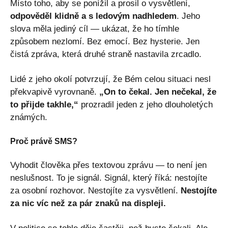
Místo toho, aby se ponížil a prosil o vysvětlení,
odpověděl klidně a s ledovým nadhledem
. Jeho
slova měla jediný cíl — ukázat, že ho tímhle
způsobem nezlomí. Bez emocí. Bez hysterie. Jen
čistá zpráva, která druhé straně nastavila zrcadlo.
Lidé z jeho okolí potvrzují, že Bém celou situaci nesl
překvapivě vyrovnaně.
„On to čekal. Jen nečekal, že
to přijde takhle,“
prozradil jeden z jeho dlouholetých
známých.
Proč právě SMS?
Vyhodit člověka přes textovou zprávu — to není jen
neslušnost. To je signál. Signál, který říká: nestojíte
za osobní rozhovor. Nestojíte za vysvětlení.
Nestojíte
za nic víc než za pár znaků na displeji.