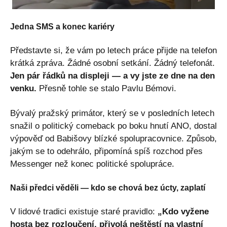
Jedna SMS a konec kariéry
Představte si, že vám po letech práce přijde na telefon
krátká zpráva. Žádné osobní setkání. Žádný telefonát.
Jen pár řádků na displeji — a vy jste ze dne na den
venku.
Přesně tohle se stalo Pavlu Bémovi.
Bývalý pražský primátor, který se v posledních letech
snažil o politický comeback po boku hnutí ANO, dostal
výpověď od Babišovy blízké spolupracovnice. Způsob,
jakým se to odehrálo, připomíná spíš rozchod přes
Messenger než konec politické spolupráce.
Naši předci věděli — kdo se chová bez úcty, zaplatí
V lidové tradici existuje staré pravidlo:
„Kdo vyžene
hosta bez rozloučení, přivolá neštěstí na vlastní