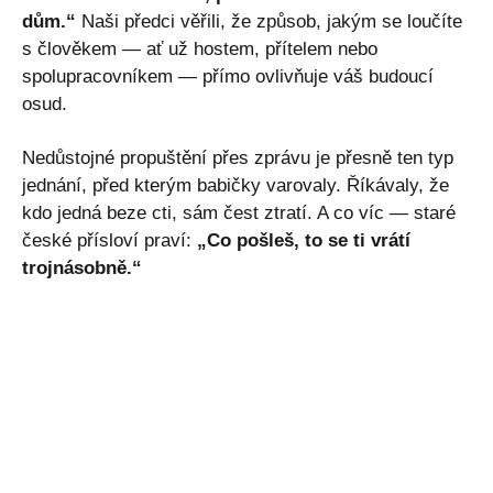
dům.“
Naši předci věřili, že způsob, jakým se loučíte
s člověkem — ať už hostem, přítelem nebo
spolupracovníkem — přímo ovlivňuje váš budoucí
osud.
Nedůstojné propuštění přes zprávu je přesně ten typ
jednání, před kterým babičky varovaly. Říkávaly, že
kdo jedná beze cti, sám čest ztratí. A co víc — staré
české přísloví praví:
„Co pošleš, to se ti vrátí
trojnásobně.“