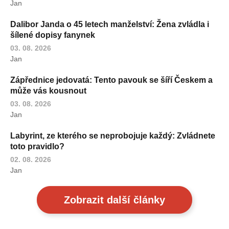
Jan
Dalibor Janda o 45 letech manželství: Žena zvládla i
šílené dopisy fanynek
03. 08. 2026
Jan
Zápřednice jedovatá: Tento pavouk se šíří Českem a
může vás kousnout
03. 08. 2026
Jan
Labyrint, ze kterého se neprobojuje každý: Zvládnete
toto pravidlo?
02. 08. 2026
Jan
Zobrazit další články