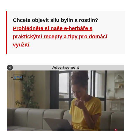
Chcete objevit sílu bylin a rostlin?
Prohlédněte si naše e-herbáře s
praktickými recepty a tipy pro domácí
využití.
Advertisement