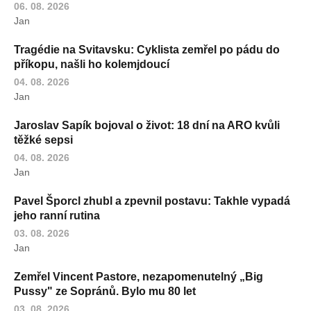
06. 08. 2026
Jan
Tragédie na Svitavsku: Cyklista zemřel po pádu do
příkopu, našli ho kolemjdoucí
04. 08. 2026
Jan
Jaroslav Sapík bojoval o život: 18 dní na ARO kvůli
těžké sepsi
04. 08. 2026
Jan
Pavel Šporcl zhubl a zpevnil postavu: Takhle vypadá
jeho ranní rutina
03. 08. 2026
Jan
Zemřel Vincent Pastore, nezapomenutelný „Big
Pussy" ze Sopránů. Bylo mu 80 let
03. 08. 2026