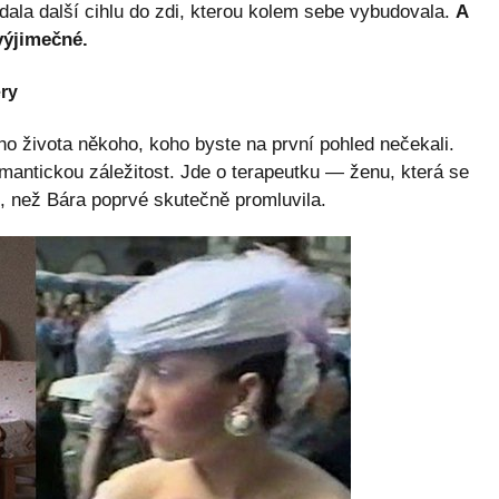
idala další cihlu do zdi, kterou kolem sebe vybudovala.
A
 výjimečné.
éry
ho života někoho, koho byste na první pohled nečekali.
mantickou záležitost. Jde o terapeutku — ženu, která se
ů, než Bára poprvé skutečně promluvila.