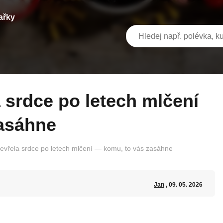
ařky
asáhne
tevřela srdce po letech mlčení — komu, to vás zasáhne
Jan
, 09. 05. 2026