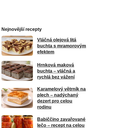
Nejnovější recepty
Vláčná olejová litá
buchta s mramorovým
efektem
Hrnková maková
buchta – vláčná a
rychlá bez vážení
Karamelový větrník na
plech – nadýchaný
dezert pro celou
rodinu
Babiččino zavařované
lečo – recept na celou