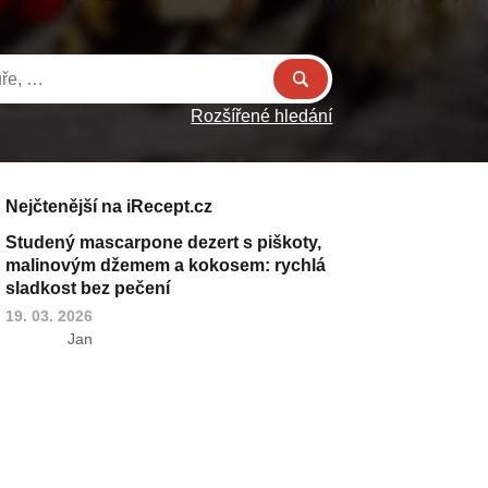
Rozšířené hledání
Nejčtenější na iRecept.cz
Studený mascarpone dezert s piškoty,
malinovým džemem a kokosem: rychlá
sladkost bez pečení
19. 03. 2026
Jan