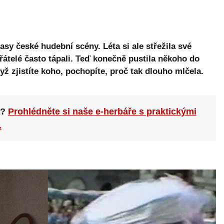
asy české hudební scény. Léta si ale střežila své
přátelé často tápali. Teď konečně pustila někoho do
ž zjistíte koho, pochopíte, proč tak dlouho mlčela.
n?
Prohlédněte si naše e-herbáře s praktickými
.