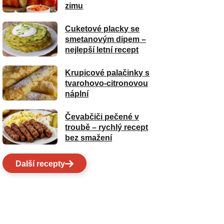
zimu
Cuketové placky se
smetanovým dipem –
nejlepší letní recept
Krupicové palačinky s
tvarohovo-citronovou
náplní
Čevabčiči pečené v
troubě – rychlý recept
bez smažení
Další recepty