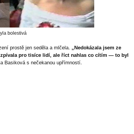
yla bolestivá
ení prostě jen seděla a mlčela.
„Nedokázala jsem ze
pívala pro tisíce lidí, ale říct nahlas co cítím — to byl
a Basiková s nečekanou upřímností.