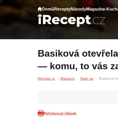
Domů
Recepty
Návody
Magazín
e-Kuch
Basiková otevřela srdce po letech mlčení
— komu, to vás z
iRecept.cz
Magazín
Stalo se
Basiková o
Vytisknout článek