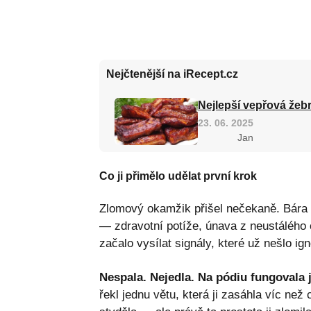
Nejčtenější na iRecept.cz
Nejlepší vepřová žebr
23. 06. 2025
Jan
Co ji přimělo udělat první krok
Zlomový okamžik přišel nečekaně. Bára p
— zdravotní potíže, únava z neustálého c
začalo vysílat signály, které už nešlo ign
Nespala. Nejedla. Na pódiu fungovala 
řekl jednu větu, která ji zasáhla víc než 