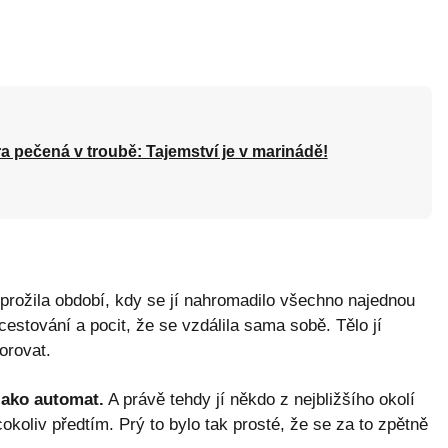
a pečená v troubě: Tajemství je v marinádě!
rožila období, kdy se jí nahromadilo všechno najednou
estování a pocit, že se vzdálila sama sobě. Tělo jí
orovat.
jako automat.
A právě tehdy jí někdo z nejbližšího okolí
cokoliv předtím. Prý to bylo tak prosté, že se za to zpětně