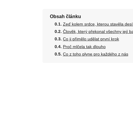
Obsah článku
Zeď kolem srdce, kterou stavěla desít
Člověk, který překonal všechny její ba
Co ji přimělo udělat první krok
Proč mlčela tak dlouho
Co z toho plyne pro každého z nás