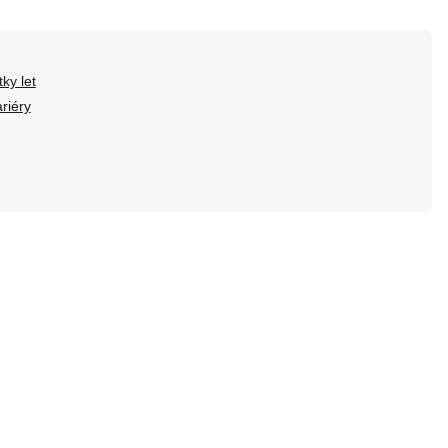
ky let
riéry