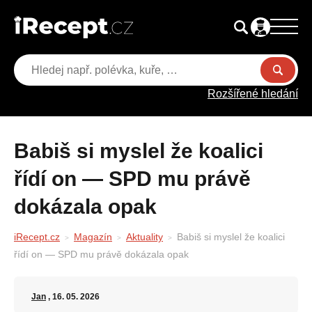
Rozšířené hledání
Babiš si myslel že koalici
řídí on — SPD mu právě
dokázala opak
iRecept.cz
Magazín
Aktuality
Babiš si myslel že koalici
řídí on — SPD mu právě dokázala opak
Jan
, 16. 05. 2026