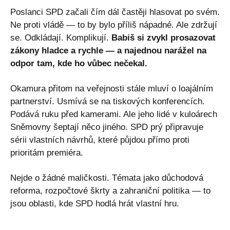
Poslanci SPD začali čím dál častěji hlasovat po svém.
Ne proti vládě — to by bylo příliš nápadné. Ale zdržují
se. Odkládají. Komplikují.
Babiš si zvykl prosazovat
zákony hladce a rychle — a najednou narážel na
odpor tam, kde ho vůbec nečekal.
Okamura přitom na veřejnosti stále mluví o loajálním
partnerství. Usmívá se na tiskových konferencích.
Podává ruku před kamerami. Ale jeho lidé v kuloárech
Sněmovny šeptají něco jiného. SPD prý připravuje
sérii vlastních návrhů, které půjdou přímo proti
prioritám premiéra.
Nejde o žádné maličkosti. Témata jako důchodová
reforma, rozpočtové škrty a zahraniční politika — to
jsou oblasti, kde SPD hodlá hrát vlastní hru.