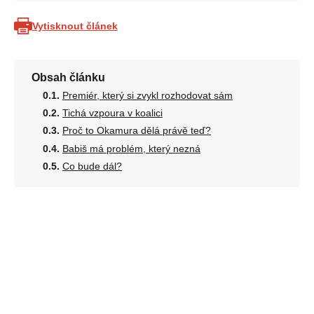
Vytisknout článek
Obsah článku
Premiér, který si zvykl rozhodovat sám
Tichá vzpoura v koalici
Proč to Okamura dělá právě teď?
Babiš má problém, který nezná
Co bude dál?