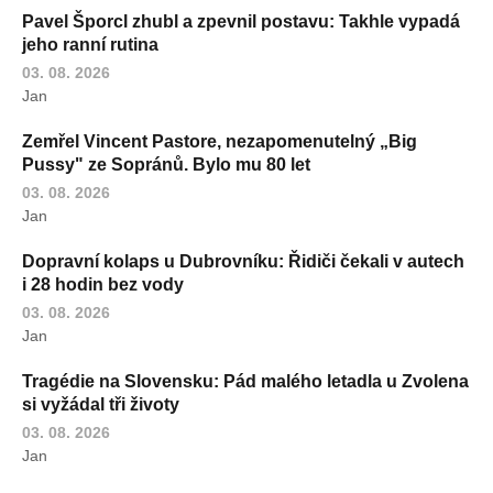
Pavel Šporcl zhubl a zpevnil postavu: Takhle vypadá
jeho ranní rutina
03. 08. 2026
Jan
Zemřel Vincent Pastore, nezapomenutelný „Big
Pussy" ze Sopránů. Bylo mu 80 let
03. 08. 2026
Jan
Dopravní kolaps u Dubrovníku: Řidiči čekali v autech
i 28 hodin bez vody
03. 08. 2026
Jan
Tragédie na Slovensku: Pád malého letadla u Zvolena
si vyžádal tři životy
03. 08. 2026
Jan