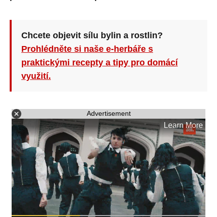
Chcete objevit sílu bylin a rostlin?
Prohlédněte si naše e-herbáře s
praktickými recepty a tipy pro domácí
využití.
Advertisement