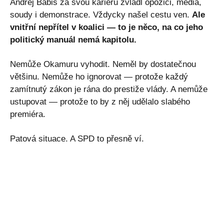
Andrej Babiš za svou kariéru zvládl opozici, média,
soudy i demonstrace. Vždycky našel cestu ven.
Ale
vnitřní nepřítel v koalici — to je něco, na co jeho
politický manuál nemá kapitolu.
Nemůže Okamuru vyhodit. Neměl by dostatečnou
většinu. Nemůže ho ignorovat — protože každý
zamítnutý zákon je rána do prestiže vlády. A nemůže
ustupovat — protože to by z něj udělalo slabého
premiéra.
Patová situace. A SPD to přesně ví.