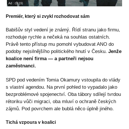
Premiér, který si zvykl rozhodovat sám
Babišův styl vedení je známý. Řídí stranu jako firmu,
rozhoduje rychle a nečeká na souhlas ostatních.
Právě tento přístup mu pomohl vybudovat ANO do
podoby nejsilnějšího politického hnutí v Česku.
Jenže
koalice není firma — a partneři nejsou
zaměstnanci.
SPD pod vedením Tomia Okamury vstoupila do vlády
s vlastní agendou. Na první pohled to vypadalo jako
bezproblémové spojenectví. Oba tábory sdílejí tvrdou
rétoriku vůči migraci, oba mluví o ochraně českých
zájmů. Pod povrchem ale bublá něco úplně jiného.
Tichá vzpoura v koalici