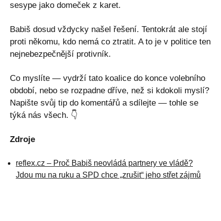
sesype jako domeček z karet.
Babiš dosud vždycky našel řešení. Tentokrát ale stojí
proti někomu, kdo nemá co ztratit. A to je v politice ten
nejnebezpečnější protivník.
Co myslíte — vydrží tato koalice do konce volebního
období, nebo se rozpadne dříve, než si kdokoli myslí?
Napište svůj tip do komentářů a sdílejte — tohle se
týká nás všech. 👇
Zdroje
reflex.cz – Proč Babiš neovládá partnery ve vládě?
Jdou mu na ruku a SPD chce „zrušit“ jeho střet zájmů