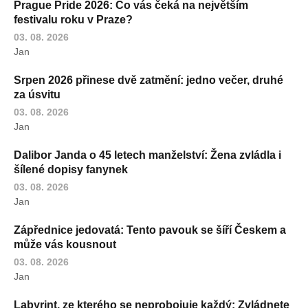
Prague Pride 2026: Co vás čeká na největším
festivalu roku v Praze?
03. 08. 2026
Jan
Srpen 2026 přinese dvě zatmění: jedno večer, druhé
za úsvitu
03. 08. 2026
Jan
Dalibor Janda o 45 letech manželství: Žena zvládla i
šílené dopisy fanynek
03. 08. 2026
Jan
Zápřednice jedovatá: Tento pavouk se šíří Českem a
může vás kousnout
03. 08. 2026
Jan
Labyrint, ze kterého se neprobojuje každý: Zvládnete