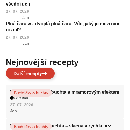
všední den
27. 07. 2026
Jan
Plná čára vs. dvojitá plná čára: Víte, jaký je mezi nimi
rozdíl?
27. 07. 2026
Jan
Nejnovější recepty
Další recepty
Vláčná olejová litá buchta s mramorovým efektem
Buchtičky a buchty
30 minut
27. 07. 2026
Jan
Hrnková maková buchta – vláčná a rychlá bez
Buchtičky a buchty