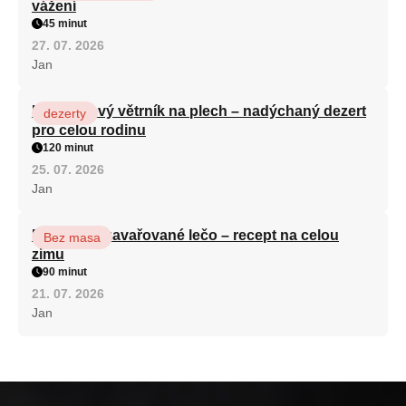
vážení
45 minut
27. 07. 2026
Jan
Karamelový větrník na plech – nadýchaný dezert
dezerty
pro celou rodinu
120 minut
25. 07. 2026
Jan
Babiččino zavařované lečo – recept na celou
Bez masa
zimu
90 minut
21. 07. 2026
Jan