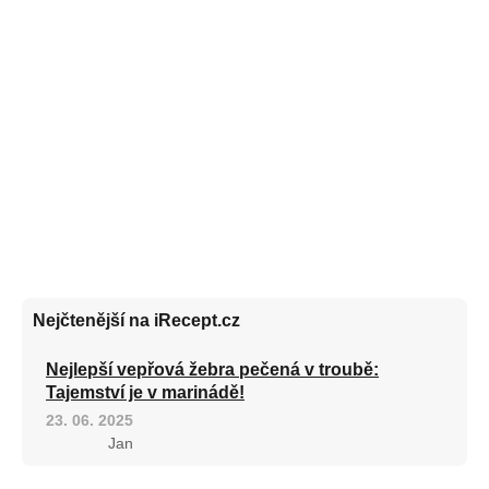
Nejčtenější na iRecept.cz
Nejlepší vepřová žebra pečená v troubě:
Tajemství je v marinádě!
23. 06. 2025
Jan