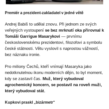
Premiér a prezident-zakladatel v jedné větě
Andrej Babiš to udělal znovu. Při jednom ze svých
veřejných vystoupení
se bez mrknutí oka přirovnal k
Tomáši Garrigue Masarykovi
— prvnímu
československému prezidentovi, filozofovi a symbolu
české státnosti. Větu vyslovil s naprostou vážností,
bez náznaku ironie.
Pro miliony Čechů, kteří vnímají Masaryka jako
nedotknutelnou ikonu moderních dějin, to byl moment,
kdy se zastavil čas.
Muž, který vybudoval
agrochemický koncern, se postavil na roveň muži,
který vybudoval stát.
Kupkovi praskl „bizármetr“