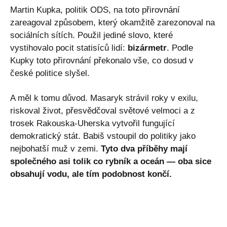
Martin Kupka, politik ODS, na toto přirovnání
zareagoval způsobem, který okamžitě zarezonoval na
sociálních sítích. Použil jediné slovo, které
vystihovalo pocit statisíců lidí:
bizármetr
. Podle
Kupky toto přirovnání překonalo vše, co dosud v
české politice slyšel.
A měl k tomu důvod. Masaryk strávil roky v exilu,
riskoval život, přesvědčoval světové velmoci a z
trosek Rakouska-Uherska vytvořil fungující
demokratický stát. Babiš vstoupil do politiky jako
nejbohatší muž v zemi.
Tyto dva příběhy mají
společného asi tolik co rybník a oceán — oba sice
obsahují vodu, ale tím podobnost končí.