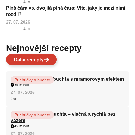
Jan
Plná čára vs. dvojitá plná čára: Víte, jaký je mezi nimi
rozdíl?
27. 07. 2026
Jan
Nejnovější recepty
Další recepty
Vláčná olejová litá buchta s mramorovým efektem
Buchtičky a buchty
30 minut
27. 07. 2026
Jan
Hrnková maková buchta – vláčná a rychlá bez
Buchtičky a buchty
vážení
45 minut
27. 07. 2026