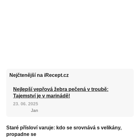
Nejčtenější na iRecept.cz
Nejlepší vepřová žebra pečená v troubě:
Tajemství je v marinádě!
23. 06. 2025
Jan
Staré přísloví varuje: kdo se srovnává s velikány,
propadne se