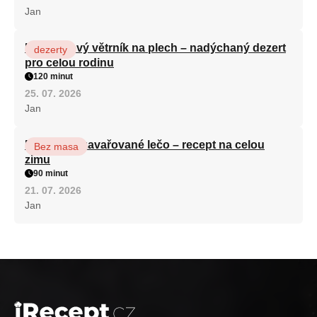
Jan
Karamelový větrník na plech – nadýchaný dezert
dezerty
pro celou rodinu
120 minut
25. 07. 2026
Jan
Babiččino zavařované lečo – recept na celou
Bez masa
zimu
90 minut
21. 07. 2026
Jan