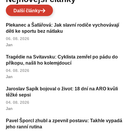
Další články
Plekanec a Šafářová: Jak slavní rodiče vychovávají
děti ke sportu bez nátlaku
06. 08. 2026
Jan
Tragédie na Svitavsku: Cyklista zemřel po pádu do
příkopu, našli ho kolemjdoucí
04. 08. 2026
Jan
Jaroslav Sapík bojoval o život: 18 dní na ARO kvůli
těžké sepsi
04. 08. 2026
Jan
Pavel Šporcl zhubl a zpevnil postavu: Takhle vypadá
jeho ranní rutina