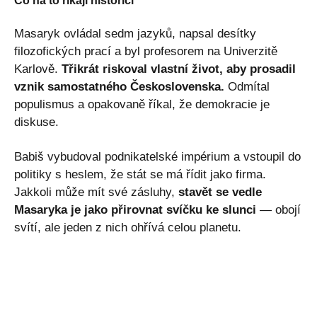
Co na to říkají historici
Masaryk ovládal sedm jazyků, napsal desítky
filozofických prací a byl profesorem na Univerzitě
Karlově.
Třikrát riskoval vlastní život, aby prosadil
vznik samostatného Československa.
Odmítal
populismus a opakovaně říkal, že demokracie je
diskuse.
Babiš vybudoval podnikatelské impérium a vstoupil do
politiky s heslem, že stát se má řídit jako firma.
Jakkoli může mít své zásluhy,
stavět se vedle
Masaryka je jako přirovnat svíčku ke slunci
— obojí
svítí, ale jeden z nich ohřívá celou planetu.