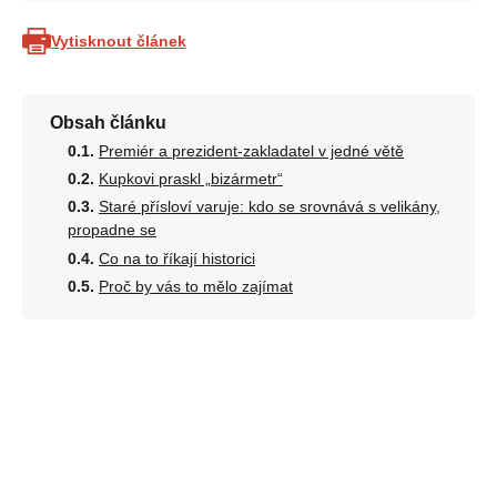
Vytisknout článek
Obsah článku
Premiér a prezident-zakladatel v jedné větě
Kupkovi praskl „bizármetr“
Staré přísloví varuje: kdo se srovnává s velikány,
propadne se
Co na to říkají historici
Proč by vás to mělo zajímat