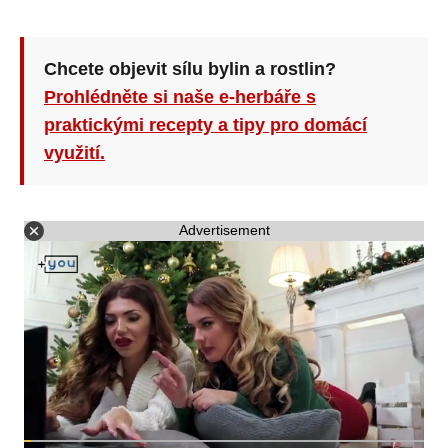
Chcete objevit sílu bylin a rostlin?
Prohlédněte si naše e-herbáře s
praktickými recepty a tipy pro domácí
využití.
Advertisement