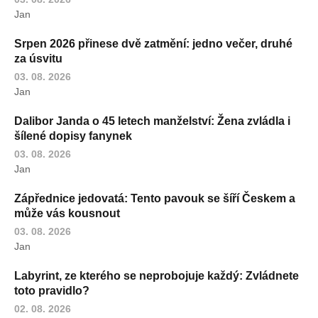
Jan
Srpen 2026 přinese dvě zatmění: jedno večer, druhé
za úsvitu
03. 08. 2026
Jan
Dalibor Janda o 45 letech manželství: Žena zvládla i
šílené dopisy fanynek
03. 08. 2026
Jan
Zápřednice jedovatá: Tento pavouk se šíří Českem a
může vás kousnout
03. 08. 2026
Jan
Labyrint, ze kterého se neprobojuje každý: Zvládnete
toto pravidlo?
02. 08. 2026