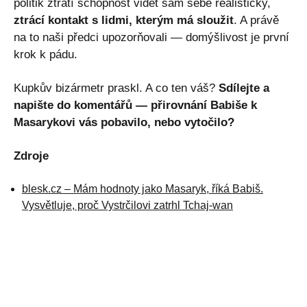
politik ztratí schopnost vidět sám sebe realisticky,
ztrácí kontakt s lidmi, kterým má sloužit
. A právě
na to naši předci upozorňovali — domýšlivost je první
krok k pádu.
Kupkův bizármetr praskl. A co ten váš?
Sdílejte a
napište do komentářů — přirovnání Babiše k
Masarykovi vás pobavilo, nebo vytočilo?
Zdroje
blesk.cz – Mám hodnoty jako Masaryk, říká Babiš.
Vysvětluje, proč Vystrčilovi zatrhl Tchaj-wan