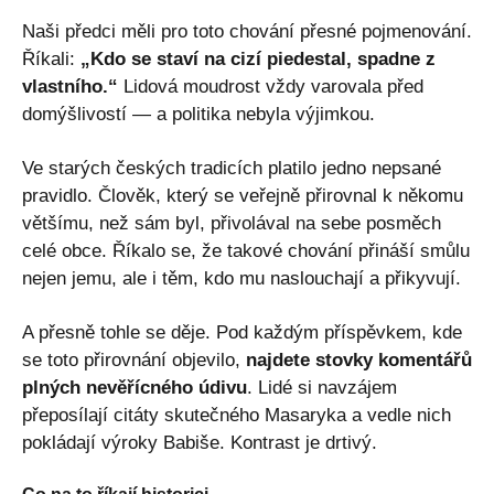
Naši předci měli pro toto chování přesné pojmenování.
Říkali:
„Kdo se staví na cizí piedestal, spadne z
vlastního.“
Lidová moudrost vždy varovala před
domýšlivostí — a politika nebyla výjimkou.
Ve starých českých tradicích platilo jedno nepsané
pravidlo. Člověk, který se veřejně přirovnal k někomu
většímu, než sám byl, přivolával na sebe posměch
celé obce. Říkalo se, že takové chování přináší smůlu
nejen jemu, ale i těm, kdo mu naslouchají a přikyvují.
A přesně tohle se děje. Pod každým příspěvkem, kde
se toto přirovnání objevilo,
najdete stovky komentářů
plných nevěřícného údivu
. Lidé si navzájem
přeposílají citáty skutečného Masaryka a vedle nich
pokládají výroky Babiše. Kontrast je drtivý.