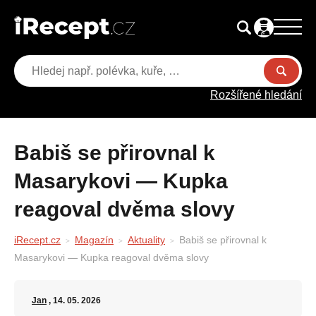
Rozšířené hledání
Babiš se přirovnal k
Masarykovi — Kupka
reagoval dvěma slovy
iRecept.cz
Magazín
Aktuality
Babiš se přirovnal k
Masarykovi — Kupka reagoval dvěma slovy
Jan
, 14. 05. 2026