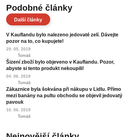
Podobné články
Další články
V Kauflandu bylo nalezeno jedovaté zelí. Dávejte
pozor na to, co kupujete!
29. 05. 2019
Tomáš
Šizení zboží bylo objeveno v Kauflandu. Pozor,
abyste si tento produkt nekoupili!
04. 06. 2019
Tomáš
Zákaznice byla šokvána při nákupu v Lidlu. Přímo
mezi banány na pultu obchodu se objevil jedovatý
pavouk
10. 06. 2019
Tomáš
Nejnovější články