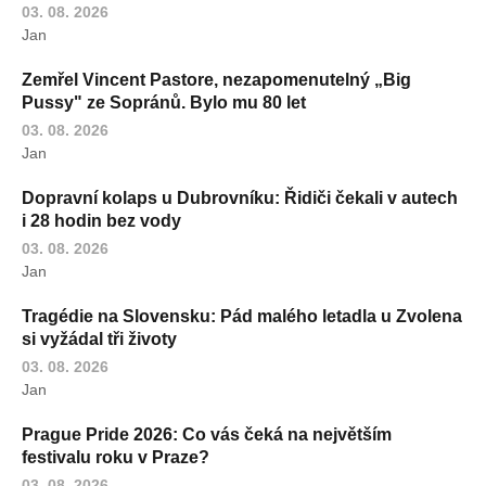
03. 08. 2026
Jan
Zemřel Vincent Pastore, nezapomenutelný „Big
Pussy" ze Sopránů. Bylo mu 80 let
03. 08. 2026
Jan
Dopravní kolaps u Dubrovníku: Řidiči čekali v autech
i 28 hodin bez vody
03. 08. 2026
Jan
Tragédie na Slovensku: Pád malého letadla u Zvolena
si vyžádal tři životy
03. 08. 2026
Jan
Prague Pride 2026: Co vás čeká na největším
festivalu roku v Praze?
03. 08. 2026