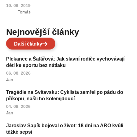
10. 06. 2019
Tomáš
Nejnovější články
Další články
Plekanec a Šafářová: Jak slavní rodiče vychovávají
děti ke sportu bez nátlaku
06. 08. 2026
Jan
Tragédie na Svitavsku: Cyklista zemřel po pádu do
příkopu, našli ho kolemjdoucí
04. 08. 2026
Jan
Jaroslav Sapík bojoval o život: 18 dní na ARO kvůli
těžké sepsi