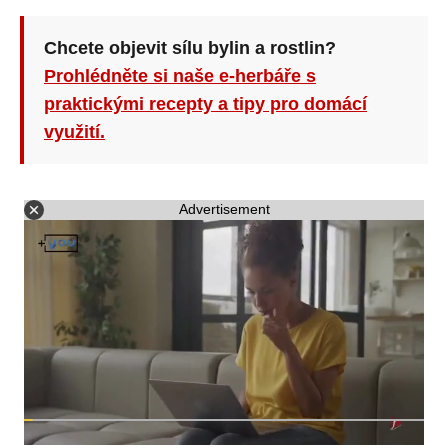
Chcete objevit sílu bylin a rostlin?
Prohlédněte si naše e-herbáře s
praktickými recepty a tipy pro domácí
využití.
Advertisement