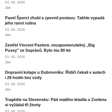
04. 08. 2026
Jan
Pavel Šporcl zhubl a zpevnil postavu: Takhle vypadá
jeho ranní rutina
03. 08. 2026
Jan
Zemřel Vincent Pastore, nezapomenutelný „Big
Pussy" ze Sopránů. Bylo mu 80 let
03. 08. 2026
Jan
Dopravní kolaps u Dubrovníku: Řidiči čekali v autech
i 28 hodin bez vody
03. 08. 2026
Jan
Tragédie na Slovensku: Pád malého letadla u Zvolena
si vyžádal tři životy
03. 08. 2026