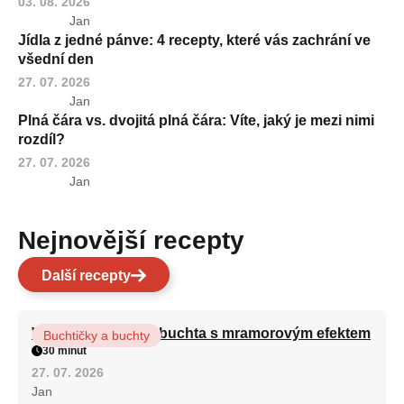
03. 08. 2026
Jan
Jídla z jedné pánve: 4 recepty, které vás zachrání ve
všední den
27. 07. 2026
Jan
Plná čára vs. dvojitá plná čára: Víte, jaký je mezi nimi
rozdíl?
27. 07. 2026
Jan
Nejnovější recepty
Další recepty
Vláčná olejová litá buchta s mramorovým efektem
Buchtičky a buchty
30 minut
27. 07. 2026
Jan