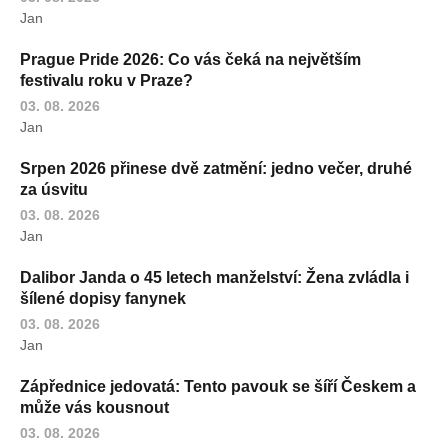
Jan
Prague Pride 2026: Co vás čeká na největším
festivalu roku v Praze?
03. 08. 2026
Jan
Srpen 2026 přinese dvě zatmění: jedno večer, druhé
za úsvitu
03. 08. 2026
Jan
Dalibor Janda o 45 letech manželství: Žena zvládla i
šílené dopisy fanynek
03. 08. 2026
Jan
Zápřednice jedovatá: Tento pavouk se šíří Českem a
může vás kousnout
03. 08. 2026