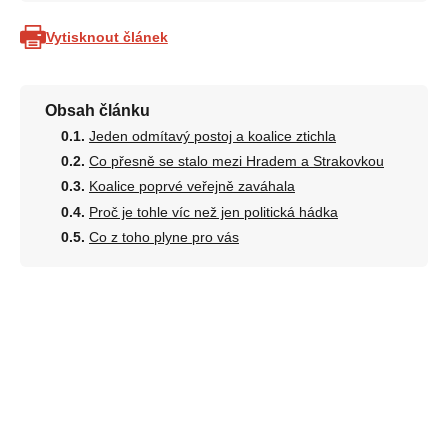
Vytisknout článek
Obsah článku
Jeden odmítavý postoj a koalice ztichla
Co přesně se stalo mezi Hradem a Strakovkou
Koalice poprvé veřejně zaváhala
Proč je tohle víc než jen politická hádka
Co z toho plyne pro vás