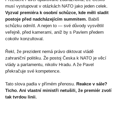
musí vystupovat v otázkách NATO jako jeden celek.
Vyzval premiéra k osobní schůzce, kde měli sladit
postoje před nadcházejícím summitem.
Babiš
schůzku odmítl. A nejen to — své důvody vysvětlil
veřejně, před kamerami, aniž by s Pavlem předem
cokoliv konzultoval.
Řekl, že prezident nemá právo diktovat vládě
zahraniční politiku. Že postoj Česka k NATO je věcí
vlády a parlamentu, nikoliv Hradu. A že Pavel
překračuje své kompetence.
Tato slova padla v přímém přenosu.
Reakce v sále?
Ticho. Ani vlastní ministři netušili, že premiér zvolí
tak tvrdou linii.