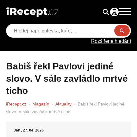
Rozšířené hledání
Babiš řekl Pavlovi jediné
slovo. V sále zavládlo mrtvé
ticho
iRecept.cz
Magazín
Aktuality
Babiš řekl Pavlovi jediné
slovo. V sále zavládlo mrtvé ticho
Jan
, 27. 04. 2026