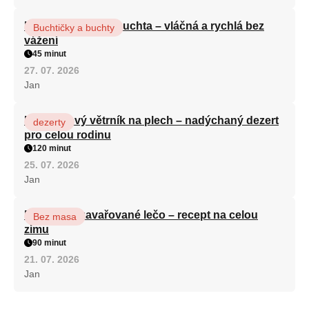
Hrnková maková buchta – vláčná a rychlá bez
Buchtičky a buchty
vážení
45 minut
27. 07. 2026
Jan
Karamelový větrník na plech – nadýchaný dezert
dezerty
pro celou rodinu
120 minut
25. 07. 2026
Jan
Babiččino zavařované lečo – recept na celou
Bez masa
zimu
90 minut
21. 07. 2026
Jan