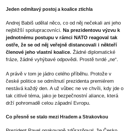
Jeden odmítavý postoj a koalice ztichla
Andrej Babiš udělal něco, co od něj nečekali ani jeho
nejbližší spolupracovníci.
Na prezidentovu výzvu k
jednotnému postupu v rámci NATO reagoval tak
ostře, že se od něj veřejně distancovali i někteří
členové jeho vlastní koalice.
Žádné diplomatické
fráze, žádné vyhýbavé odpovědi. Prostě tvrdé „ne“.
A právě v tom je jádro celého příběhu. Protože v
české politice se odmítnutí prezidenta premiérem
nestává každý den. A už vůbec ne ve chvíli, kdy jde o
tak citlivé téma, jako je bezpečnostní aliance, která
drží pohromadě celou západní Evropu.
Co přesně se stalo mezi Hradem a Strakovkou
Prezident Pavel opakovaně zdůrazňoval, že Česko