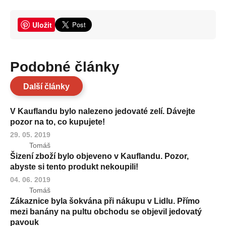
Uložit
Podobné články
Další články
V Kauflandu bylo nalezeno jedovaté zelí. Dávejte
pozor na to, co kupujete!
29. 05. 2019
Tomáš
Šizení zboží bylo objeveno v Kauflandu. Pozor,
abyste si tento produkt nekoupili!
04. 06. 2019
Tomáš
Zákaznice byla šokvána při nákupu v Lidlu. Přímo
mezi banány na pultu obchodu se objevil jedovatý
pavouk