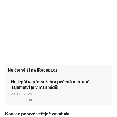
Nejčtenější na iRecept.cz
Nejlepší vepřová žebra pečená v troubě:
Tajemství je v marinádě!
23. 06. 2025
Jan
Koalice poprvé veřejně zaváhala