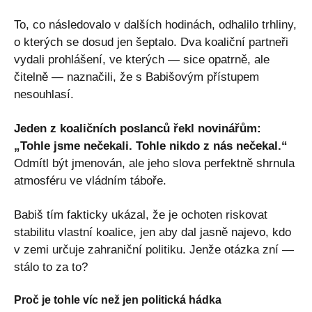
To, co následovalo v dalších hodinách, odhalilo trhliny,
o kterých se dosud jen šeptalo. Dva koaliční partneři
vydali prohlášení, ve kterých — sice opatrně, ale
čitelně — naznačili, že s Babišovým přístupem
nesouhlasí.
Jeden z koaličních poslanců řekl novinářům:
„Tohle jsme nečekali. Tohle nikdo z nás nečekal.“
Odmítl být jmenován, ale jeho slova perfektně shrnula
atmosféru ve vládním táboře.
Babiš tím fakticky ukázal, že je ochoten riskovat
stabilitu vlastní koalice, jen aby dal jasně najevo, kdo
v zemi určuje zahraniční politiku. Jenže otázka zní —
stálo to za to?
Proč je tohle víc než jen politická hádka