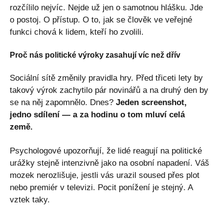
rozčílilo nejvíc. Nejde už jen o samotnou hlášku. Jde
o postoj. O přístup. O to, jak se člověk ve veřejné
funkci chová k lidem, kteří ho zvolili.
Proč nás politické výroky zasahují víc než dřív
Sociální sítě změnily pravidla hry. Před třiceti lety by
takový výrok zachytilo pár novinářů a na druhý den by
se na něj zapomnělo. Dnes?
Jeden screenshot,
jedno sdílení — a za hodinu o tom mluví celá
země.
Psychologové upozorňují, že lidé reagují na politické
urážky stejně intenzivně jako na osobní napadení. Váš
mozek nerozlišuje, jestli vás urazil soused přes plot
nebo premiér v televizi. Pocit ponížení je stejný. A
vztek taky.