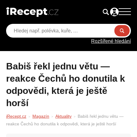
Rozšířené hledání
Babiš řekl jednu větu —
reakce Čechů ho donutila k
odpovědi, která je ještě
horší
iRecept.cz
Magazín
Aktuality
Babiš řekl jednu větu —
reakce Čechů ho donutila k odpovědi, která je ještě horší