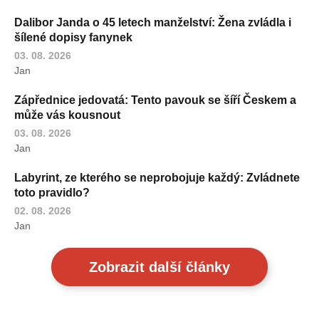
Dalibor Janda o 45 letech manželství: Žena zvládla i
šílené dopisy fanynek
03. 08. 2026
Jan
Zápřednice jedovatá: Tento pavouk se šíří Českem a
může vás kousnout
03. 08. 2026
Jan
Labyrint, ze kterého se neprobojuje každý: Zvládnete
toto pravidlo?
02. 08. 2026
Jan
Zobrazit další články