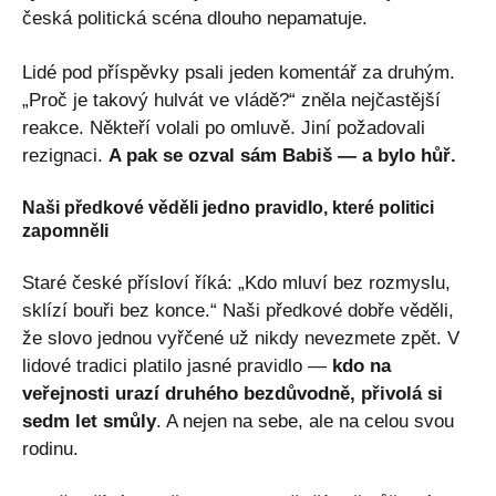
česká politická scéna dlouho nepamatuje.
Lidé pod příspěvky psali jeden komentář za druhým.
„Proč je takový hulvát ve vládě?“ zněla nejčastější
reakce. Někteří volali po omluvě. Jiní požadovali
rezignaci.
A pak se ozval sám Babiš — a bylo hůř.
Naši předkové věděli jedno pravidlo, které politici
zapomněli
Staré české přísloví říká: „Kdo mluví bez rozmyslu,
sklízí bouři bez konce.“ Naši předkové dobře věděli,
že slovo jednou vyřčené už nikdy nevezmete zpět. V
lidové tradici platilo jasné pravidlo —
kdo na
veřejnosti urazí druhého bezdůvodně, přivolá si
sedm let smůly
. A nejen na sebe, ale na celou svou
rodinu.