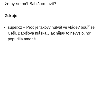
že by se měl Babiš omluvit?
Zdroje
super.cz – Proč je takový hulvát ve vládě? bouří se
Češi. Babišova hláška „Tak nějak to nevyšlo, no“
popudila mnohé