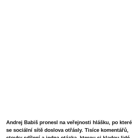
Andrej Babiš pronesl na veřejnosti hlášku, po které
se sociální sítě doslova otřásly. Tisíce komentářů,
stovky sdílení a jedna otázka, kterou si kladou lidé