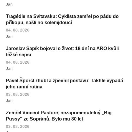
Jan
Tragédie na Svitavsku: Cyklista zemřel po pádu do
příkopu, našli ho kolemjdoucí
04. 08. 2026
Jan
Jaroslav Sapík bojoval o život: 18 dní na ARO kvůli
těžké sepsi
04. 08. 2026
Jan
Pavel Šporcl zhubl a zpevnil postavu: Takhle vypadá
jeho ranní rutina
03. 08. 2026
Jan
Zemřel Vincent Pastore, nezapomenutelný „Big
Pussy" ze Sopránů. Bylo mu 80 let
03. 08. 2026