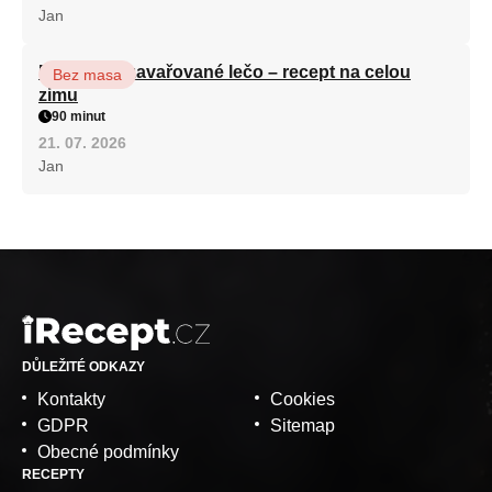
Jan
Babiččino zavařované lečo – recept na celou
Bez masa
zimu
90 minut
21. 07. 2026
Jan
DŮLEŽITÉ ODKAZY
Kontakty
Cookies
GDPR
Sitemap
Obecné podmínky
RECEPTY