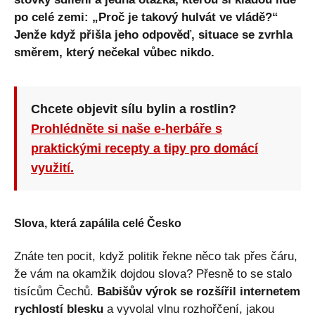
po celé zemi: „Proč je takový hulvát ve vládě?“
Jenže když přišla jeho odpověď, situace se zvrhla
směrem, který nečekal vůbec nikdo.
Chcete objevit sílu bylin a rostlin?
Prohlédněte si naše e-herbáře s
praktickými recepty a tipy pro domácí
využití.
Slova, která zapálila celé Česko
Znáte ten pocit, když politik řekne něco tak přes čáru,
že vám na okamžik dojdou slova? Přesně to se stalo
tisícům Čechů.
Babišův výrok se rozšířil internetem
rychlostí blesku
a vyvolal vlnu rozhořčení, jakou