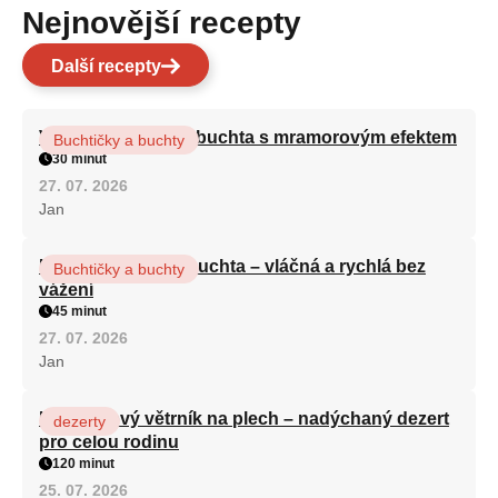
Nejnovější recepty
Další recepty
Vláčná olejová litá buchta s mramorovým efektem
Buchtičky a buchty
30 minut
27. 07. 2026
Jan
Hrnková maková buchta – vláčná a rychlá bez
Buchtičky a buchty
vážení
45 minut
27. 07. 2026
Jan
Karamelový větrník na plech – nadýchaný dezert
dezerty
pro celou rodinu
120 minut
25. 07. 2026