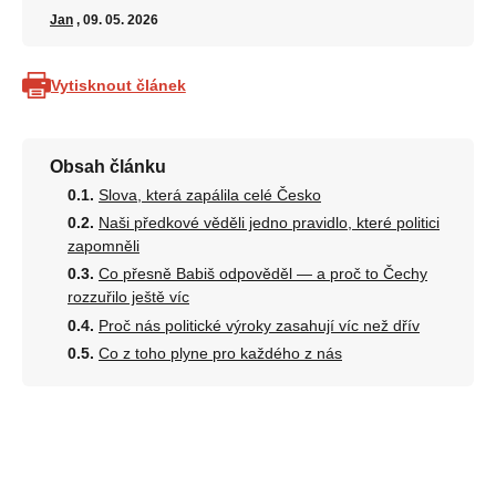
Jan
, 09. 05. 2026
Vytisknout článek
Obsah článku
Slova, která zapálila celé Česko
Naši předkové věděli jedno pravidlo, které politici
zapomněli
Co přesně Babiš odpověděl — a proč to Čechy
rozzuřilo ještě víc
Proč nás politické výroky zasahují víc než dřív
Co z toho plyne pro každého z nás