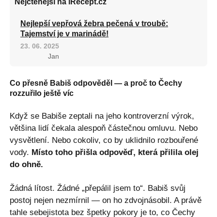
Nejčtenější na iRecept.cz
Nejlepší vepřová žebra pečená v troubě:
Tajemství je v marinádě!
23. 06. 2025
Jan
Co přesně Babiš odpověděl — a proč to Čechy
rozzuřilo ještě víc
Když se Babiše zeptali na jeho kontroverzní výrok,
většina lidí čekala alespoň částečnou omluvu. Nebo
vysvětlení. Nebo cokoliv, co by uklidnilo rozbouřené
vody.
Místo toho přišla odpověď, která přilila olej
do ohně.
Žádná lítost. Žádné „přepálil jsem to“. Babiš svůj
postoj nejen nezmírnil — on ho zdvojnásobil. A právě
tahle sebejistota bez špetky pokory je to, co Čechy