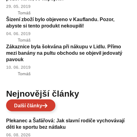
29. 05. 2019
Tomáš
Šizení zboží bylo objeveno v Kauflandu. Pozor,
abyste si tento produkt nekoupili!
04. 06. 2019
Tomáš
Zákaznice byla šokvána při nákupu v Lidlu. Přímo
mezi banány na pultu obchodu se objevil jedovatý
pavouk
10. 06. 2019
Tomáš
Nejnovější články
Další články
Plekanec a Šafářová: Jak slavní rodiče vychovávají
děti ke sportu bez nátlaku
06. 08. 2026