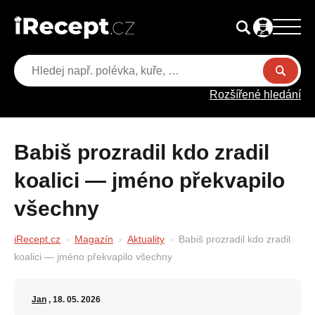
Rozšířené hledání
Babiš prozradil kdo zradil
koalici — jméno překvapilo
všechny
iRecept.cz
Magazín
Aktuality
Babiš prozradil kdo zradil
koalici — jméno překvapilo všechny
Jan
, 18. 05. 2026