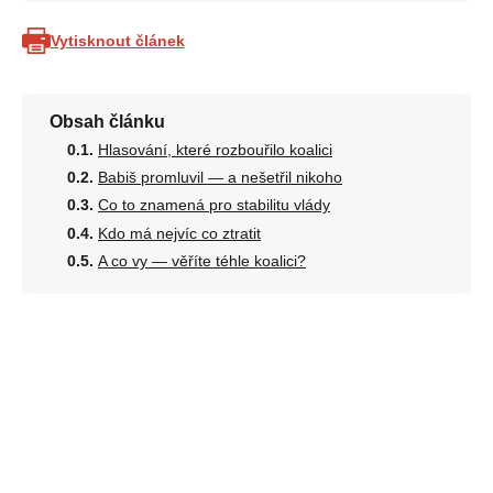
Vytisknout článek
Obsah článku
Hlasování, které rozbouřilo koalici
Babiš promluvil — a nešetřil nikoho
Co to znamená pro stabilitu vlády
Kdo má nejvíc co ztratit
A co vy — věříte téhle koalici?