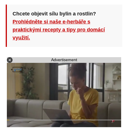
Chcete objevit sílu bylin a rostlin?
Prohlédněte si naše e-herbáře s
praktickými recepty a tipy pro domácí
využití.
Advertisement