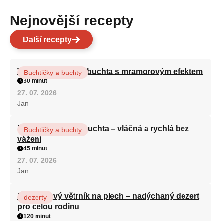
Nejnovější recepty
Další recepty
Vláčná olejová litá buchta s mramorovým efektem
Buchtičky a buchty
30 minut
27. 07. 2026
Jan
Hrnková maková buchta – vláčná a rychlá bez
Buchtičky a buchty
vážení
45 minut
27. 07. 2026
Jan
Karamelový větrník na plech – nadýchaný dezert
dezerty
pro celou rodinu
120 minut