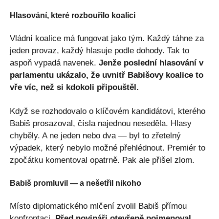
Hlasování, které rozbouřilo koalici
Vládní koalice má fungovat jako tým. Každý táhne za
jeden provaz, každý hlasuje podle dohody. Tak to
aspoň vypadá navenek.
Jenže poslední hlasování v
parlamentu ukázalo, že uvnitř Babišovy koalice to
vře víc, než si kdokoli připouštěl.
Když se rozhodovalo o klíčovém kandidátovi, kterého
Babiš prosazoval, čísla najednou neseděla. Hlasy
chyběly. A ne jeden nebo dva — byl to zřetelný
výpadek, který nebylo možné přehlédnout. Premiér to
zpočátku komentoval opatrně. Pak ale přišel zlom.
Babiš promluvil — a nešetřil nikoho
Místo diplomatického mlčení zvolil Babiš přímou
konfrontaci.
Před novináři otevřeně pojmenoval,