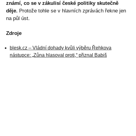
známí, co se v zákulisí české politiky skutečně
děje.
Protože tohle se v hlavních zprávách řekne jen
na půl úst.
Zdroje
blesk.cz – Vládní dohady kvůli výběru Řehkova
nástupce: „Zůna hlasoval proti,“ přiznal Babiš