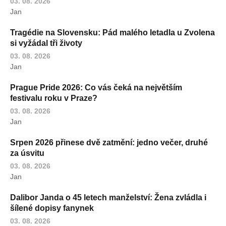
03. 08. 2026
Jan
Tragédie na Slovensku: Pád malého letadla u Zvolena
si vyžádal tři životy
03. 08. 2026
Jan
Prague Pride 2026: Co vás čeká na největším
festivalu roku v Praze?
03. 08. 2026
Jan
Srpen 2026 přinese dvě zatmění: jedno večer, druhé
za úsvitu
03. 08. 2026
Jan
Dalibor Janda o 45 letech manželství: Žena zvládla i
šílené dopisy fanynek
03. 08. 2026