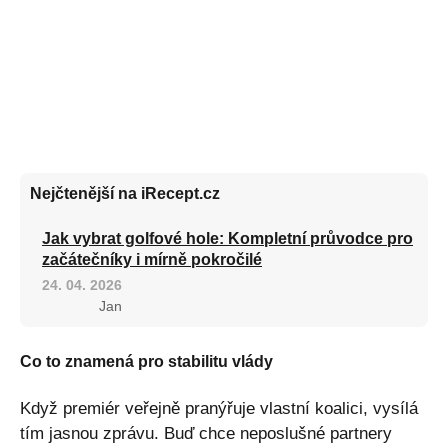
Nejčtenější na iRecept.cz
Jak vybrat golfové hole: Kompletní průvodce pro
začátečníky i mírně pokročilé
24. 04. 2026
Jan
Co to znamená pro stabilitu vlády
Když premiér veřejně pranýřuje vlastní koalici, vysílá
tím jasnou zprávu. Buď chce neposlušné partnery