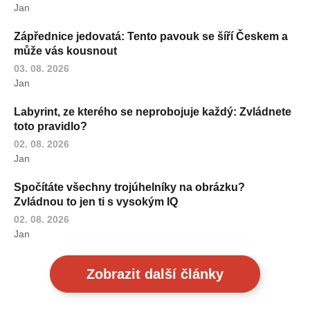
Jan
Zápřednice jedovatá: Tento pavouk se šíří Českem a
může vás kousnout
03. 08. 2026
Jan
Labyrint, ze kterého se neprobojuje každý: Zvládnete
toto pravidlo?
02. 08. 2026
Jan
Spočítáte všechny trojúhelníky na obrázku?
Zvládnou to jen ti s vysokým IQ
02. 08. 2026
Jan
Zobrazit další články