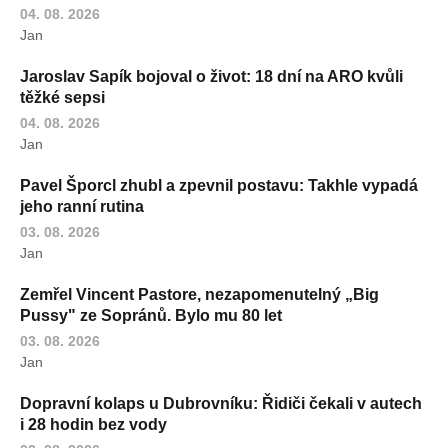
04. 08. 2026
Jan
Jaroslav Sapík bojoval o život: 18 dní na ARO kvůli
těžké sepsi
04. 08. 2026
Jan
Pavel Šporcl zhubl a zpevnil postavu: Takhle vypadá
jeho ranní rutina
03. 08. 2026
Jan
Zemřel Vincent Pastore, nezapomenutelný „Big
Pussy" ze Sopránů. Bylo mu 80 let
03. 08. 2026
Jan
Dopravní kolaps u Dubrovníku: Řidiči čekali v autech
i 28 hodin bez vody