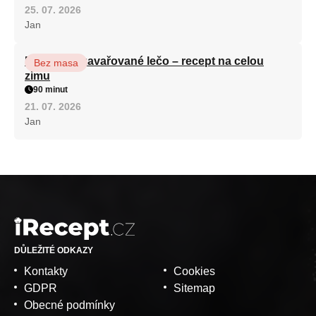
25. 07. 2026
Jan
Babiččino zavařované lečo – recept na celou
Bez masa
zimu
90 minut
21. 07. 2026
Jan
DŮLEŽITÉ ODKAZY
Kontakty
Cookies
GDPR
Sitemap
Obecné podmínky