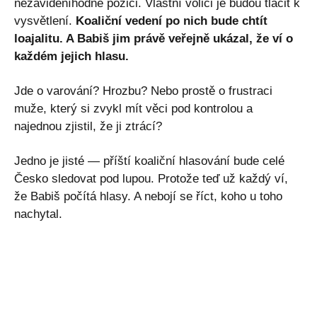
nezáviděníhodné pozici. Vlastní voliči je budou tlačit k
vysvětlení.
Koaliční vedení po nich bude chtít
loajalitu. A Babiš jim právě veřejně ukázal, že ví o
každém jejich hlasu.
Jde o varování? Hrozbu? Nebo prostě o frustraci
muže, který si zvykl mít věci pod kontrolou a
najednou zjistil, že ji ztrácí?
Jedno je jisté — příští koaliční hlasování bude celé
Česko sledovat pod lupou. Protože teď už každý ví,
že Babiš počítá hlasy. A nebojí se říct, koho u toho
nachytal.