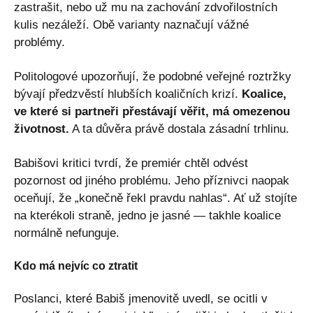
zastrašit, nebo už mu na zachování zdvořilostních
kulis nezáleží. Obě varianty naznačují vážné
problémy.
Politologové upozorňují, že podobné veřejné roztržky
bývají předzvěstí hlubších koaličních krizí.
Koalice,
ve které si partneři přestávají věřit, má omezenou
životnost.
A ta důvěra právě dostala zásadní trhlinu.
Babišovi kritici tvrdí, že premiér chtěl odvést
pozornost od jiného problému. Jeho příznivci naopak
oceňují, že „konečně řekl pravdu nahlas“. Ať už stojíte
na kterékoli straně, jedno je jasné — takhle koalice
normálně nefunguje.
Kdo má nejvíc co ztratit
Poslanci, které Babiš jmenovitě uvedl, se ocitli v