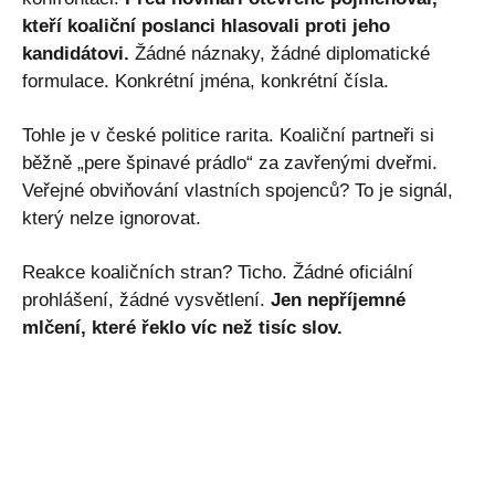
kteří koaliční poslanci hlasovali proti jeho
kandidátovi.
Žádné náznaky, žádné diplomatické
formulace. Konkrétní jména, konkrétní čísla.
Tohle je v české politice rarita. Koaliční partneři si
běžně „pere špinavé prádlo“ za zavřenými dveřmi.
Veřejné obviňování vlastních spojenců? To je signál,
který nelze ignorovat.
Reakce koaličních stran? Ticho. Žádné oficiální
prohlášení, žádné vysvětlení.
Jen nepříjemné
mlčení, které řeklo víc než tisíc slov.