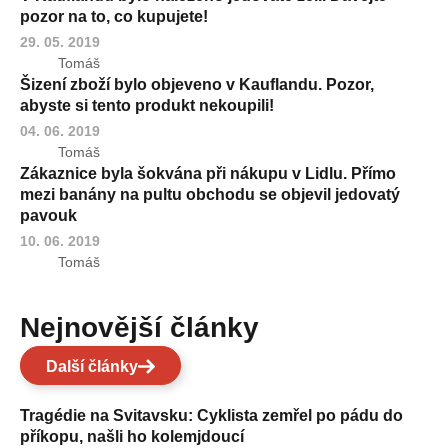
pozor na to, co kupujete!
29. 05. 2019
Tomáš
Šizení zboží bylo objeveno v Kauflandu. Pozor,
abyste si tento produkt nekoupili!
04. 06. 2019
Tomáš
Zákaznice byla šokvána při nákupu v Lidlu. Přímo
mezi banány na pultu obchodu se objevil jedovatý
pavouk
10. 06. 2019
Tomáš
Nejnovější články
Další články
Tragédie na Svitavsku: Cyklista zemřel po pádu do
příkopu, našli ho kolemjdoucí