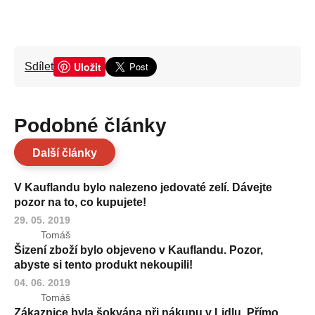
Uložit
Sdílet
Podobné články
Další články
V Kauflandu bylo nalezeno jedovaté zelí. Dávejte
pozor na to, co kupujete!
29. 05. 2019
Tomáš
Šizení zboží bylo objeveno v Kauflandu. Pozor,
abyste si tento produkt nekoupili!
04. 06. 2019
Tomáš
Zákaznice byla šokvána při nákupu v Lidlu. Přímo