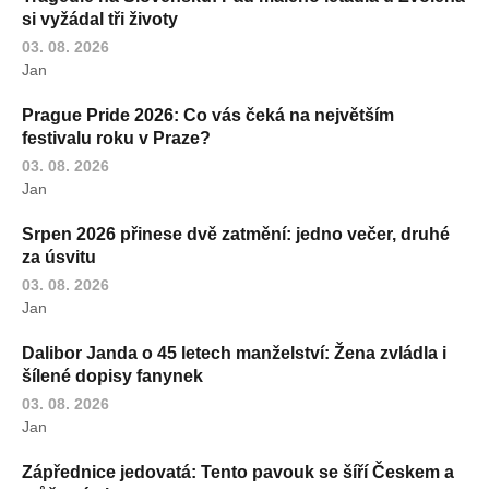
si vyžádal tři životy
03. 08. 2026
Jan
Prague Pride 2026: Co vás čeká na největším
festivalu roku v Praze?
03. 08. 2026
Jan
Srpen 2026 přinese dvě zatmění: jedno večer, druhé
za úsvitu
03. 08. 2026
Jan
Dalibor Janda o 45 letech manželství: Žena zvládla i
šílené dopisy fanynek
03. 08. 2026
Jan
Zápřednice jedovatá: Tento pavouk se šíří Českem a