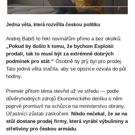
Jedna věta, která rozvířila českou politiku
Andrej Babiš to řekl novinářům přímo a bez okolků:
„Pokud by došlo k tomu, že bychom Explosii
prodali, tak to musí být za extrémně dobrých
podmínek pro stát.“
Osobně by prý byl pro prodej.
Tato jediná věta stačila, aby se opozice ozvala do půl
hodiny.
Premiér přitom téma otevřel už ve středu — podle
důvěryhodných zdrojů Ekonomického deníku o něm
poprvé promluvil na schůzce na ministerstvu obrany.
Účastníci zůstali zaskočeni.
Nikdo nečekal, že se na
stůl dostane prodej firmy, která vyrábí výbušniny a
střeliviny pro českou armádu.