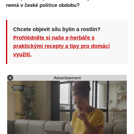
nemá v české politice obdobu?
Chcete objevit sílu bylin a rostlin?
Prohlédněte si naše e-herbáře s
praktickými recepty a tipy pro domácí
využití.
Advertisement