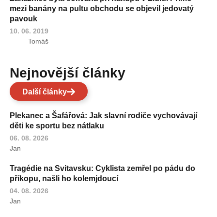
mezi banány na pultu obchodu se objevil jedovatý
pavouk
10. 06. 2019
Tomáš
Nejnovější články
Další články
Plekanec a Šafářová: Jak slavní rodiče vychovávají
děti ke sportu bez nátlaku
06. 08. 2026
Jan
Tragédie na Svitavsku: Cyklista zemřel po pádu do
příkopu, našli ho kolemjdoucí
04. 08. 2026
Jan