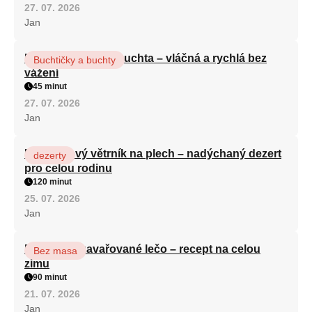
27. 07. 2026
Jan
Hrnková maková buchta – vláčná a rychlá bez
Buchtičky a buchty
vážení
45 minut
27. 07. 2026
Jan
Karamelový větrník na plech – nadýchaný dezert
dezerty
pro celou rodinu
120 minut
25. 07. 2026
Jan
Babiččino zavařované lečo – recept na celou
Bez masa
zimu
90 minut
21. 07. 2026
Jan