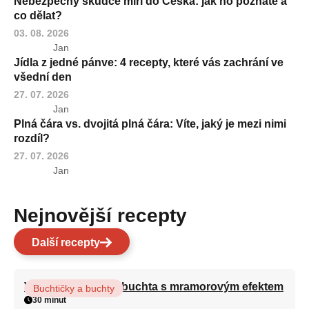
Nebezpečný škůdce míří do Česka: jak ho poznáte a
co dělat?
03. 08. 2026
Jan
Jídla z jedné pánve: 4 recepty, které vás zachrání ve
všední den
27. 07. 2026
Jan
Plná čára vs. dvojitá plná čára: Víte, jaký je mezi nimi
rozdíl?
27. 07. 2026
Jan
Nejnovější recepty
Další recepty
Vláčná olejová litá buchta s mramorovým efektem
Buchtičky a buchty
30 minut