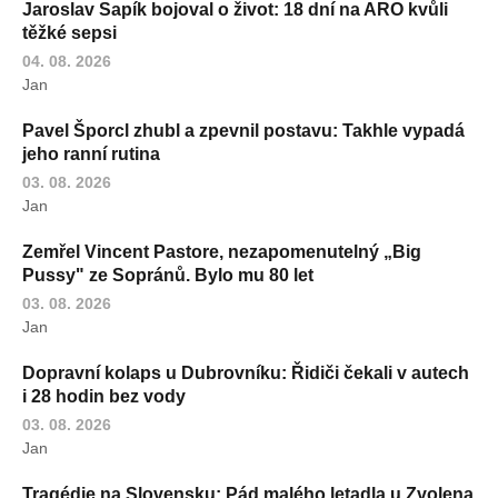
Jaroslav Sapík bojoval o život: 18 dní na ARO kvůli
těžké sepsi
04. 08. 2026
Jan
Pavel Šporcl zhubl a zpevnil postavu: Takhle vypadá
jeho ranní rutina
03. 08. 2026
Jan
Zemřel Vincent Pastore, nezapomenutelný „Big
Pussy" ze Sopránů. Bylo mu 80 let
03. 08. 2026
Jan
Dopravní kolaps u Dubrovníku: Řidiči čekali v autech
i 28 hodin bez vody
03. 08. 2026
Jan
Tragédie na Slovensku: Pád malého letadla u Zvolena