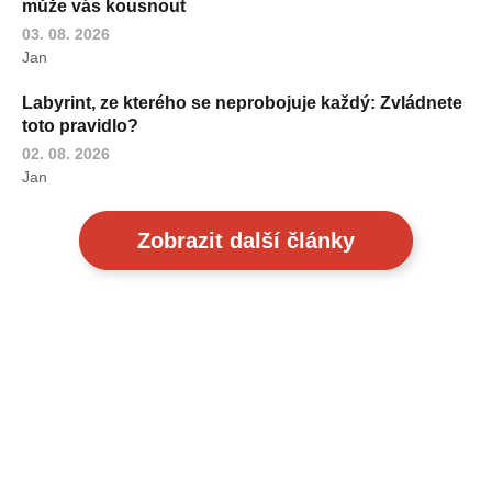
může vás kousnout
03. 08. 2026
Jan
Labyrint, ze kterého se neprobojuje každý: Zvládnete
toto pravidlo?
02. 08. 2026
Jan
Zobrazit další články