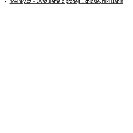
novinky.cz – Uvažujeme o prodeji Explosie, řekl Babiš