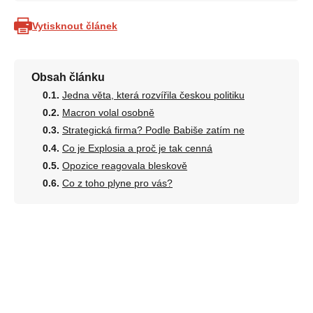
Vytisknout článek
Obsah článku
Jedna věta, která rozvířila českou politiku
Macron volal osobně
Strategická firma? Podle Babiše zatím ne
Co je Explosia a proč je tak cenná
Opozice reagovala bleskově
Co z toho plyne pro vás?