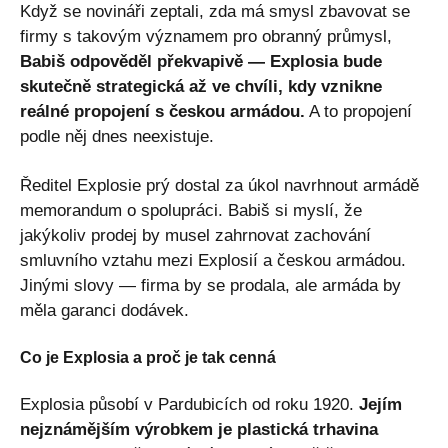
Když se novináři zeptali, zda má smysl zbavovat se
firmy s takovým významem pro obranný průmysl,
Babiš odpověděl překvapivě — Explosia bude
skutečně strategická až ve chvíli, kdy vznikne
reálné propojení s českou armádou.
A to propojení
podle něj dnes neexistuje.
Ředitel Explosie prý dostal za úkol navrhnout armádě
memorandum o spolupráci. Babiš si myslí, že
jakýkoliv prodej by musel zahrnovat zachování
smluvního vztahu mezi Explosií a českou armádou.
Jinými slovy — firma by se prodala, ale armáda by
měla garanci dodávek.
Co je Explosia a proč je tak cenná
Explosia působí v Pardubicích od roku 1920.
Jejím
nejznámějším výrobkem je plastická trhavina