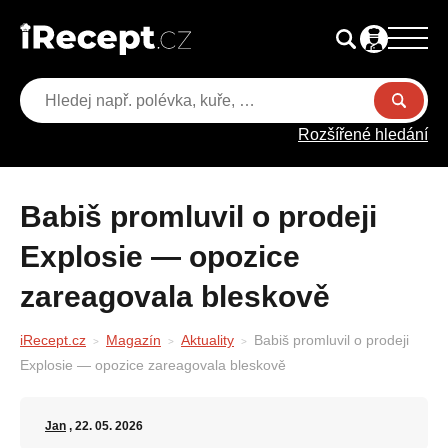
Rozšířené hledání
Babiš promluvil o prodeji
Explosie — opozice
zareagovala bleskově
iRecept.cz
Magazín
Aktuality
Babiš promluvil o prodeji
Explosie — opozice zareagovala bleskově
Jan
, 22. 05. 2026