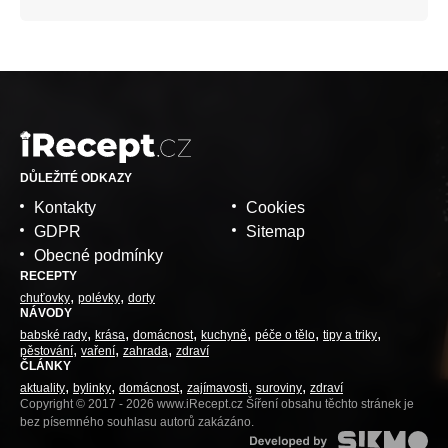
DŮLEŽITÉ ODKAZY
Kontakty
Cookies
GDPR
Sitemap
Obecné podmínky
RECEPTY
chuťovky
polévky
dorty
NÁVODY
babské rady
krása
domácnost
kuchyně
péče o tělo
tipy a triky
pěstování
vaření
zahrada
zdraví
ČLÁNKY
aktuality
bylinky
domácnost
zajímavosti
suroviny
zdraví
Copyright © 2017 - 2026 www.iRecept.cz Šíření obsahu těchto stránek je
bez písemného souhlasu autorů zakázáno.