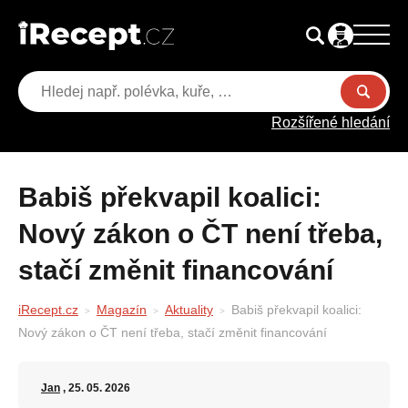
Rozšířené hledání
Babiš překvapil koalici:
Nový zákon o ČT není třeba,
stačí změnit financování
iRecept.cz
Magazín
Aktuality
Babiš překvapil koalici:
Nový zákon o ČT není třeba, stačí změnit financování
Jan
, 25. 05. 2026