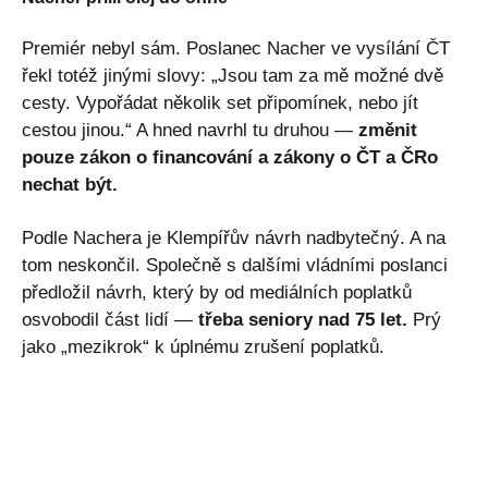
Premiér nebyl sám. Poslanec Nacher ve vysílání ČT
řekl totéž jinými slovy: „Jsou tam za mě možné dvě
cesty. Vypořádat několik set připomínek, nebo jít
cestou jinou.“ A hned navrhl tu druhou —
změnit
pouze zákon o financování a zákony o ČT a ČRo
nechat být.
Podle Nachera je Klempířův návrh nadbytečný. A na
tom neskončil. Společně s dalšími vládními poslanci
předložil návrh, který by od mediálních poplatků
osvobodil část lidí —
třeba seniory nad 75 let.
Prý
jako „mezikrok“ k úplnému zrušení poplatků.