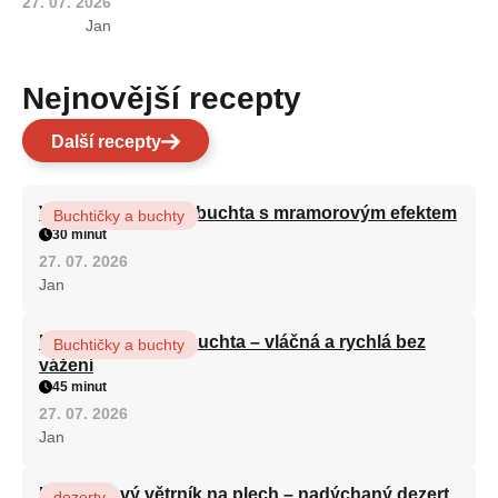
27. 07. 2026
Jan
Nejnovější recepty
Další recepty
Vláčná olejová litá buchta s mramorovým efektem
Buchtičky a buchty
30 minut
27. 07. 2026
Jan
Hrnková maková buchta – vláčná a rychlá bez
Buchtičky a buchty
vážení
45 minut
27. 07. 2026
Jan
Karamelový větrník na plech – nadýchaný dezert
dezerty