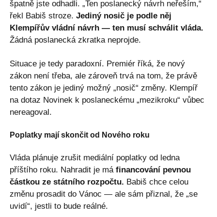
špatně jste odhadli. „Ten poslanecký návrh neřeším,“
řekl Babiš stroze.
Jediný nosič je podle něj
Klempířův vládní návrh — ten musí schválit vláda.
Žádná poslanecká zkratka neprojde.
Situace je tedy paradoxní. Premiér říká, že nový
zákon není třeba, ale zároveň trvá na tom, že právě
tento zákon je jediný možný „nosič“ změny. Klempíř
na dotaz Novinek k poslaneckému „mezikroku“ vůbec
nereagoval.
Poplatky mají skončit od Nového roku
Vláda plánuje zrušit mediální poplatky od ledna
příštího roku. Nahradit je má
financování pevnou
částkou ze státního rozpočtu.
Babiš chce celou
změnu prosadit do Vánoc — ale sám přiznal, že „se
uvidí“, jestli to bude reálné.