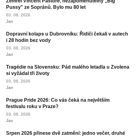
Zemřel Vincent Pastore, nezapomenutelný „Big
Pussy" ze Sopránů. Bylo mu 80 let
03. 08. 2026
Jan
Dopravní kolaps u Dubrovníku: Řidiči čekali v autech
i 28 hodin bez vody
03. 08. 2026
Jan
Tragédie na Slovensku: Pád malého letadla u Zvolena
si vyžádal tři životy
03. 08. 2026
Jan
Prague Pride 2026: Co vás čeká na největším
festivalu roku v Praze?
03. 08. 2026
Jan
Srpen 2026 přinese dvě zatmění: jedno večer, druhé