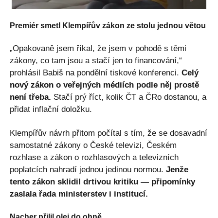
Premiér smetl Klempířův zákon ze stolu jednou větou
„Opakovaně jsem říkal, že jsem v pohodě s těmi
zákony, co tam jsou a stačí jen to financování,“
prohlásil Babiš na pondělní tiskové konferenci.
Celý
nový zákon o veřejných médiích podle něj prostě
není třeba.
Stačí prý říct, kolik ČT a ČRo dostanou, a
přidat inflační doložku.
Klempířův návrh přitom počítal s tím, že se dosavadní
samostatné zákony o České televizi, Českém
rozhlase a zákon o rozhlasových a televizních
poplatcích nahradí jednou jedinou normou.
Jenže
tento zákon sklidil drtivou kritiku — připomínky
zaslala řada ministerstev i institucí.
Nacher přilil olej do ohně