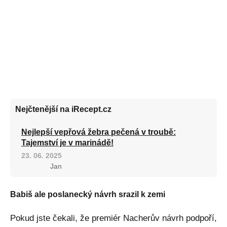
Nejčtenější na iRecept.cz
Nejlepší vepřová žebra pečená v troubě:
Tajemství je v marinádě!
23. 06. 2025
Jan
Babiš ale poslanecký návrh srazil k zemi
Pokud jste čekali, že premiér Nacherův návrh podpoří,