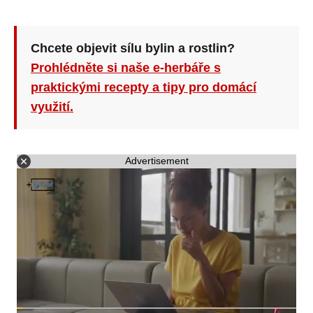
Chcete objevit sílu bylin a rostlin?
Prohlédněte si naše e-herbáře s
praktickými recepty a tipy pro domácí
využití.
Advertisement