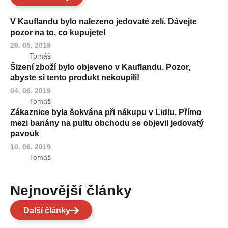
V Kauflandu bylo nalezeno jedovaté zelí. Dávejte
pozor na to, co kupujete!
29. 05. 2019
Tomáš
Šizení zboží bylo objeveno v Kauflandu. Pozor,
abyste si tento produkt nekoupili!
04. 06. 2019
Tomáš
Zákaznice byla šokvána při nákupu v Lidlu. Přímo
mezi banány na pultu obchodu se objevil jedovatý
pavouk
10. 06. 2019
Tomáš
Nejnovější články
Další články