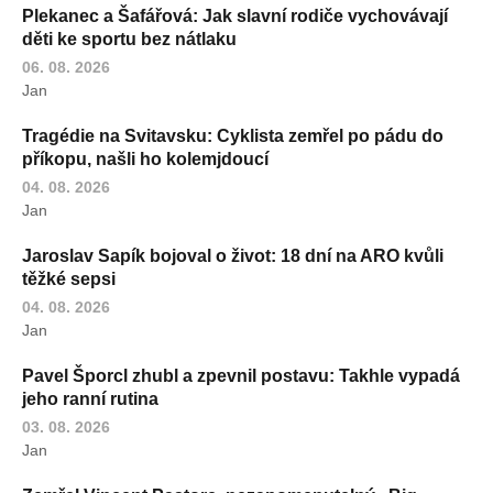
Plekanec a Šafářová: Jak slavní rodiče vychovávají
děti ke sportu bez nátlaku
06. 08. 2026
Jan
Tragédie na Svitavsku: Cyklista zemřel po pádu do
příkopu, našli ho kolemjdoucí
04. 08. 2026
Jan
Jaroslav Sapík bojoval o život: 18 dní na ARO kvůli
těžké sepsi
04. 08. 2026
Jan
Pavel Šporcl zhubl a zpevnil postavu: Takhle vypadá
jeho ranní rutina
03. 08. 2026
Jan