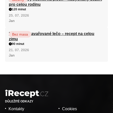
pro celou rodinu
120 minut
25. 07. 2026
Jan
Babiččino zavařované lečo – recept na celou
Bez masa
zimu
90 minut
21. 07. 2026
Jan
DŮLEŽITÉ ODKAZY
Kontakty
Cookies