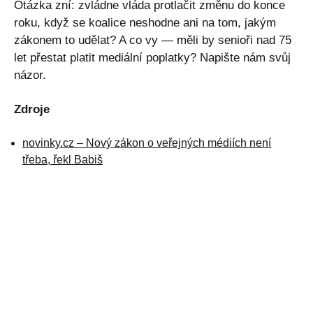
Otázka zní: zvládne vláda protlačit změnu do konce
roku, když se koalice neshodne ani na tom, jakým
zákonem to udělat? A co vy — měli by senioři nad 75
let přestat platit mediální poplatky? Napište nám svůj
názor.
Zdroje
novinky.cz – Nový zákon o veřejných médiích není
třeba, řekl Babiš