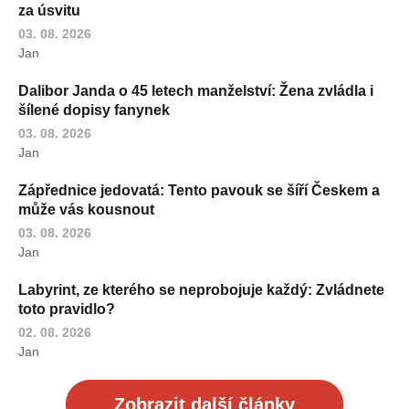
za úsvitu
03. 08. 2026
Jan
Dalibor Janda o 45 letech manželství: Žena zvládla i
šílené dopisy fanynek
03. 08. 2026
Jan
Zápřednice jedovatá: Tento pavouk se šíří Českem a
může vás kousnout
03. 08. 2026
Jan
Labyrint, ze kterého se neprobojuje každý: Zvládnete
toto pravidlo?
02. 08. 2026
Jan
Zobrazit další články