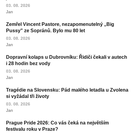
03. 08. 2026
Jan
Zemřel Vincent Pastore, nezapomenutelný „Big
Pussy" ze Sopránů. Bylo mu 80 let
03. 08. 2026
Jan
Dopravní kolaps u Dubrovníku: Řidiči čekali v autech
i 28 hodin bez vody
03. 08. 2026
Jan
Tragédie na Slovensku: Pád malého letadla u Zvolena
si vyžádal tři životy
03. 08. 2026
Jan
Prague Pride 2026: Co vás čeká na největším
festivalu roku v Praze?