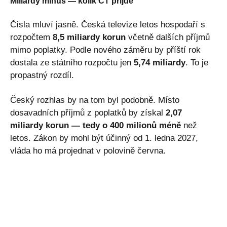
Miliardy mínus — kolik ČT přijde
Čísla mluví jasně. Česká televize letos hospodaří s
rozpočtem
8,5 miliardy korun
včetně dalších příjmů
mimo poplatky. Podle nového záměru by příští rok
dostala ze státního rozpočtu jen
5,74 miliardy
. To je
propastný rozdíl.
Český rozhlas by na tom byl podobně. Místo
dosavadních příjmů z poplatků by získal
2,07
miliardy korun — tedy o 400 milionů méně
než
letos. Zákon by mohl být účinný od 1. ledna 2027,
vláda ho má projednat v polovině června.