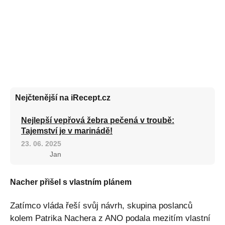
Nejčtenější na iRecept.cz
Nejlepší vepřová žebra pečená v troubě:
Tajemství je v marinádě!
23. 06. 2025
Jan
Nacher přišel s vlastním plánem
Zatímco vláda řeší svůj návrh, skupina poslanců
kolem Patrika Nachera z ANO podala mezitím vlastní