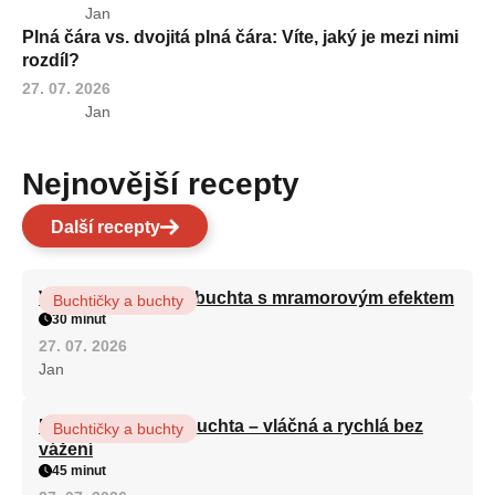
Jan
Plná čára vs. dvojitá plná čára: Víte, jaký je mezi nimi
rozdíl?
27. 07. 2026
Jan
Nejnovější recepty
Další recepty
Vláčná olejová litá buchta s mramorovým efektem
Buchtičky a buchty
30 minut
27. 07. 2026
Jan
Hrnková maková buchta – vláčná a rychlá bez
Buchtičky a buchty
vážení
45 minut