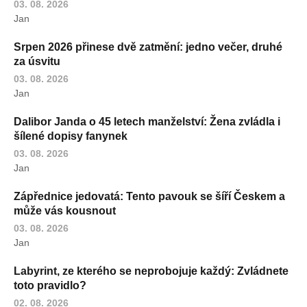
03. 08. 2026
Jan
Srpen 2026 přinese dvě zatmění: jedno večer, druhé
za úsvitu
03. 08. 2026
Jan
Dalibor Janda o 45 letech manželství: Žena zvládla i
šílené dopisy fanynek
03. 08. 2026
Jan
Zápřednice jedovatá: Tento pavouk se šíří Českem a
může vás kousnout
03. 08. 2026
Jan
Labyrint, ze kterého se neprobojuje každý: Zvládnete
toto pravidlo?
02. 08. 2026