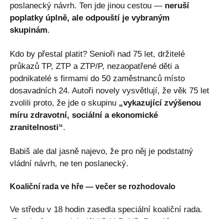
poslanecký návrh. Ten jde jinou cestou —
neruší
poplatky úplně, ale odpouští je vybraným
skupinám
.
Kdo by přestal platit? Senioři nad 75 let, držitelé
průkazů TP, ZTP a ZTP/P, nezaopatřené děti a
podnikatelé s firmami do 50 zaměstnanců místo
dosavadních 24. Autoři novely vysvětlují, že věk 75 let
zvolili proto, že jde o skupinu
„vykazující zvýšenou
míru zdravotní, sociální a ekonomické
zranitelnosti“
.
Babiš ale dal jasně najevo, že pro něj je podstatný
vládní návrh, ne ten poslanecký.
Koaliční rada ve hře — večer se rozhodovalo
Ve středu v 18 hodin zasedla speciální koaliční rada.