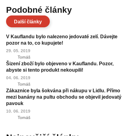
Podobné články
Další články
V Kauflandu bylo nalezeno jedovaté zelí. Dávejte
pozor na to, co kupujete!
29. 05. 2019
Tomáš
Šizení zboží bylo objeveno v Kauflandu. Pozor,
abyste si tento produkt nekoupili!
04. 06. 2019
Tomáš
Zákaznice byla šokvána při nákupu v Lidlu. Přímo
mezi banány na pultu obchodu se objevil jedovatý
pavouk
10. 06. 2019
Tomáš