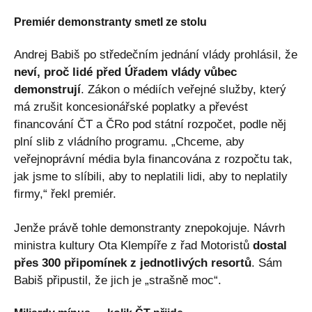
Premiér demonstranty smetl ze stolu
Andrej Babiš po středečním jednání vlády prohlásil, že
neví, proč lidé před Úřadem vlády vůbec
demonstrují
. Zákon o médiích veřejné služby, který
má zrušit koncesionářské poplatky a převést
financování ČT a ČRo pod státní rozpočet, podle něj
plní slib z vládního programu. „Chceme, aby
veřejnoprávní média byla financována z rozpočtu tak,
jak jsme to slíbili, aby to neplatili lidi, aby to neplatily
firmy,“ řekl premiér.
Jenže právě tohle demonstranty znepokojuje. Návrh
ministra kultury Ota Klempíře z řad Motoristů
dostal
přes 300 připomínek z jednotlivých resortů
. Sám
Babiš připustil, že jich je „strašně moc“.