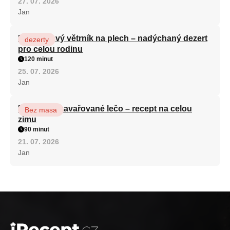
27. 07. 2026
Jan
Karamelový větrník na plech – nadýchaný dezert
dezerty
pro celou rodinu
120 minut
25. 07. 2026
Jan
Babiččino zavařované lečo – recept na celou
Bez masa
zimu
90 minut
21. 07. 2026
Jan