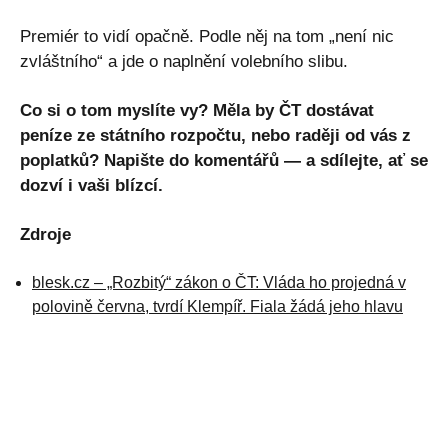
Premiér to vidí opačně. Podle něj na tom „není nic
zvláštního“ a jde o naplnění volebního slibu.
Co si o tom myslíte vy? Měla by ČT dostávat
peníze ze státního rozpočtu, nebo raději od vás z
poplatků? Napište do komentářů — a sdílejte, ať se
dozví i vaši blízcí.
Zdroje
blesk.cz – „Rozbitý“ zákon o ČT: Vláda ho projedná v
polovině června, tvrdí Klempíř. Fiala žádá jeho hlavu