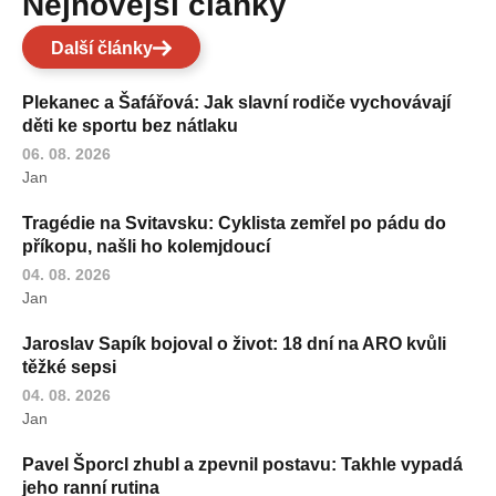
Nejnovější články
Další články
Plekanec a Šafářová: Jak slavní rodiče vychovávají
děti ke sportu bez nátlaku
06. 08. 2026
Jan
Tragédie na Svitavsku: Cyklista zemřel po pádu do
příkopu, našli ho kolemjdoucí
04. 08. 2026
Jan
Jaroslav Sapík bojoval o život: 18 dní na ARO kvůli
těžké sepsi
04. 08. 2026
Jan
Pavel Šporcl zhubl a zpevnil postavu: Takhle vypadá
jeho ranní rutina