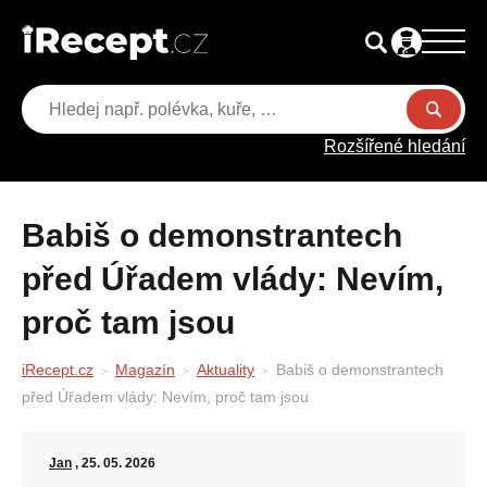
Rozšířené hledání
Babiš o demonstrantech
před Úřadem vlády: Nevím,
proč tam jsou
iRecept.cz
Magazín
Aktuality
Babiš o demonstrantech
před Úřadem vlády: Nevím, proč tam jsou
Jan
, 25. 05. 2026