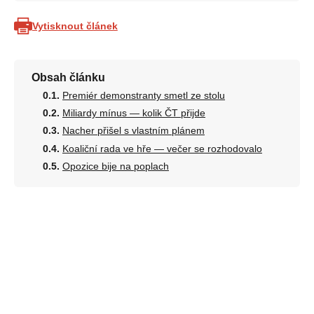
Vytisknout článek
Obsah článku
Premiér demonstranty smetl ze stolu
Miliardy mínus — kolik ČT přijde
Nacher přišel s vlastním plánem
Koaliční rada ve hře — večer se rozhodovalo
Opozice bije na poplach