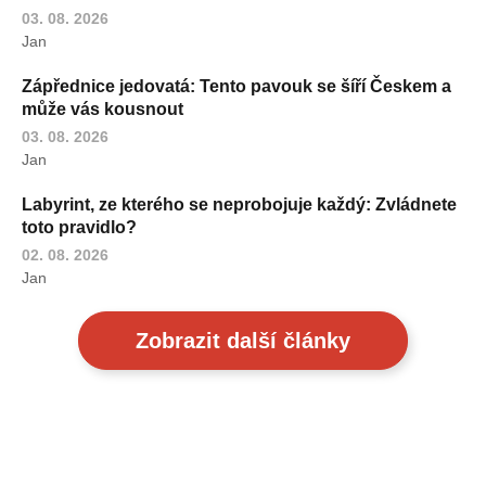
03. 08. 2026
Jan
Zápřednice jedovatá: Tento pavouk se šíří Českem a
může vás kousnout
03. 08. 2026
Jan
Labyrint, ze kterého se neprobojuje každý: Zvládnete
toto pravidlo?
02. 08. 2026
Jan
Zobrazit další články