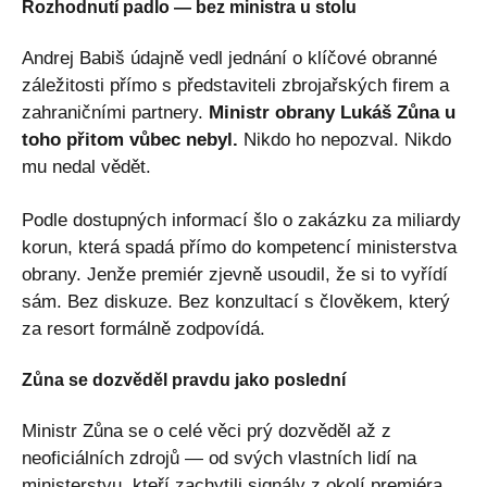
Rozhodnutí padlo — bez ministra u stolu
Andrej Babiš údajně vedl jednání o klíčové obranné
záležitosti přímo s představiteli zbrojařských firem a
zahraničními partnery.
Ministr obrany Lukáš Zůna u
toho přitom vůbec nebyl.
Nikdo ho nepozval. Nikdo
mu nedal vědět.
Podle dostupných informací šlo o zakázku za miliardy
korun, která spadá přímo do kompetencí ministerstva
obrany. Jenže premiér zjevně usoudil, že si to vyřídí
sám. Bez diskuze. Bez konzultací s člověkem, který
za resort formálně zodpovídá.
Zůna se dozvěděl pravdu jako poslední
Ministr Zůna se o celé věci prý dozvěděl až z
neoficiálních zdrojů — od svých vlastních lidí na
ministerstvu, kteří zachytili signály z okolí premiéra.