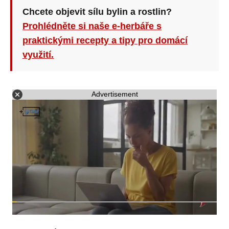
Chcete objevit sílu bylin a rostlin?
Prohlédněte si naše e-herbáře s
praktickými recepty a tipy pro domácí
využití.
Advertisement