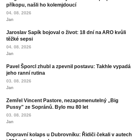
příkopu, našli ho kolemjdoucí
04. 08. 2026
Jan
Jaroslav Sapík bojoval o život: 18 dní na ARO kvůli
těžké sepsi
04. 08. 2026
Jan
Pavel Šporcl zhubl a zpevnil postavu: Takhle vypadá
jeho ranní rutina
03. 08. 2026
Jan
Zemřel Vincent Pastore, nezapomenutelný „Big
Pussy" ze Sopránů. Bylo mu 80 let
03. 08. 2026
Jan
Dopravní kolaps u Dubrovníku: Řidiči čekali v autech