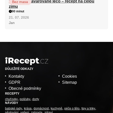
Babiččino zavařované lečo – recept na celou
Bez masa
zimu
90 minut
21. 07. 2026
Jan
DŮLEŽITÉ ODKAZY
Kontakty
Cookies
GDPR
Sitemap
Obecné podmínky
RECEPTY
chuťovky
polévky
dorty
NÁVODY
babské rady
krása
domácnost
kuchyně
péče o tělo
tipy a triky
pěstování
vaření
zahrada
zdraví