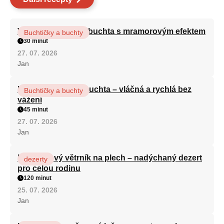
Vláčná olejová litá buchta s mramorovým efektem
Buchtičky a buchty
30 minut
27. 07. 2026
Jan
Hrnková maková buchta – vláčná a rychlá bez
Buchtičky a buchty
vážení
45 minut
27. 07. 2026
Jan
Karamelový větrník na plech – nadýchaný dezert
dezerty
pro celou rodinu
120 minut
25. 07. 2026
Jan