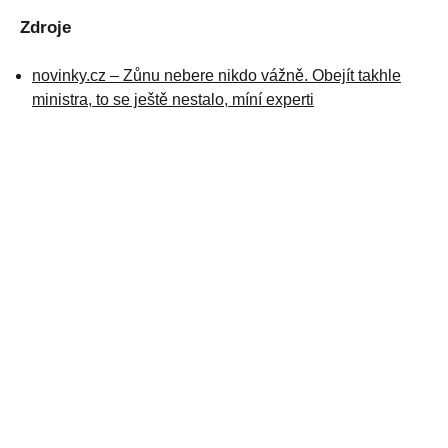
Zdroje
novinky.cz – Zůnu nebere nikdo vážně. Obejít takhle
ministra, to se ještě nestalo, míní experti