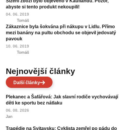
Šizení zboží bylo objeveno v Kauflandu. Pozor,
abyste si tento produkt nekoupili!
04. 06. 2019
Tomáš
Zákaznice byla šokvána při nákupu v Lidlu. Přímo
mezi banány na pultu obchodu se objevil jedovatý
pavouk
10. 06. 2019
Tomáš
Nejnovější články
Další články
Plekanec a Šafářová: Jak slavní rodiče vychovávají
děti ke sportu bez nátlaku
06. 08. 2026
Jan
Tragédie na Svitavsku: Cyklista zemřel po pádu do