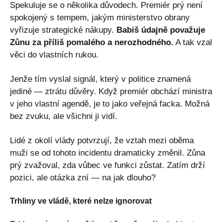
Spekuluje se o několika důvodech. Premiér prý není
spokojený s tempem, jakým ministerstvo obrany
vyřizuje strategické nákupy.
Babiš údajně považuje
Zůnu za příliš pomalého a nerozhodného.
A tak vzal
věci do vlastních rukou.
Jenže tím vyslal signál, který v politice znamená
jediné — ztrátu důvěry. Když premiér obchází ministra
v jeho vlastní agendě, je to jako veřejná facka. Možná
bez zvuku, ale všichni ji vidí.
Lidé z okolí vlády potvrzují, že vztah mezi oběma
muži se od tohoto incidentu dramaticky změnil. Zůna
prý zvažoval, zda vůbec ve funkci zůstat. Zatím drží
pozici, ale otázka zní — na jak dlouho?
Trhliny ve vládě, které nelze ignorovat