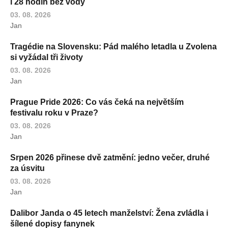
i 28 hodin bez vody
03. 08. 2026
Jan
Tragédie na Slovensku: Pád malého letadla u Zvolena
si vyžádal tři životy
03. 08. 2026
Jan
Prague Pride 2026: Co vás čeká na největším
festivalu roku v Praze?
03. 08. 2026
Jan
Srpen 2026 přinese dvě zatmění: jedno večer, druhé
za úsvitu
03. 08. 2026
Jan
Dalibor Janda o 45 letech manželství: Žena zvládla i
šílené dopisy fanynek