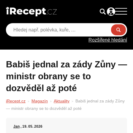
Rozšířené hledání
Babiš jednal za zády Zůny —
ministr obrany se to
dozvěděl až poté
iRecept.cz
Magazín
Aktuality
Babiš jednal za zády Zůny
— ministr obrany se to dozvěděl až poté
Jan
, 19. 05. 2026