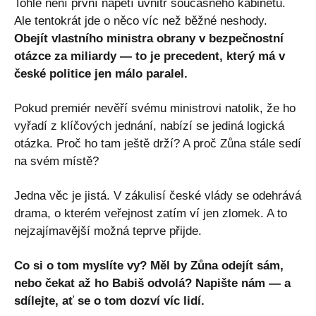
Tohle není první napětí uvnitř současného kabinetu.
Ale tentokrát jde o něco víc než běžné neshody.
Obejít vlastního ministra obrany v bezpečnostní
otázce za miliardy — to je precedent, který má v
české politice jen málo paralel.
Pokud premiér nevěří svému ministrovi natolik, že ho
vyřadí z klíčových jednání, nabízí se jediná logická
otázka. Proč ho tam ještě drží? A proč Zůna stále sedí
na svém místě?
Jedna věc je jistá. V zákulisí české vlády se odehrává
drama, o kterém veřejnost zatím ví jen zlomek. A to
nejzajímavější možná teprve přijde.
Co si o tom myslíte vy? Měl by Zůna odejít sám,
nebo čekat až ho Babiš odvolá? Napište nám — a
sdílejte, ať se o tom dozví víc lidí.