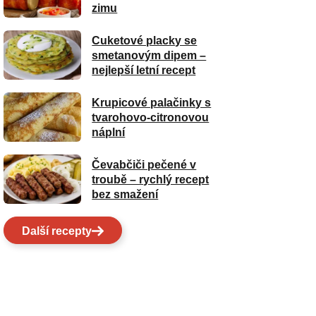
zimu
Cuketové placky se
smetanovým dipem –
nejlepší letní recept
Krupicové palačinky s
tvarohovo-citronovou
náplní
Čevabčiči pečené v
troubě – rychlý recept
bez smažení
Další recepty