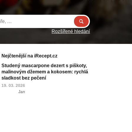
Rozšířené hledání
Nejčtenější na iRecept.cz
Studený mascarpone dezert s piškoty,
malinovým džemem a kokosem: rychlá
sladkost bez pečení
19. 03. 2026
Jan