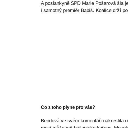
A poslankyně SPD Marie Pošarová šla je
i samotný premiér Babiš. Koalice drží 
Co z toho plyne pro vás?
Bendová ve svém komentáři nakreslila o
moci může mít biologické kořeny. Moze