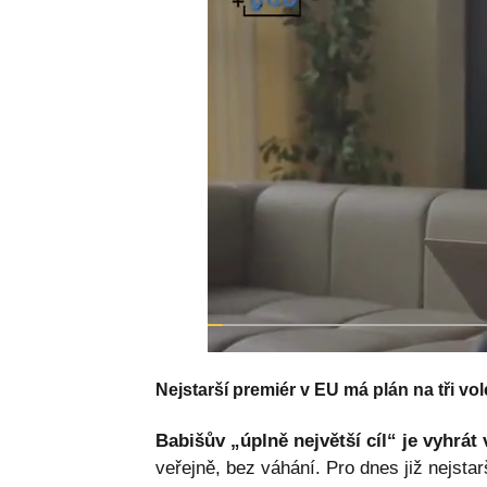
Nejstarší premiér v EU má plán na tři v
Babišův „úplně největší cíl“ je vyhrát 
veřejně, bez váhání. Pro dnes již nejsta