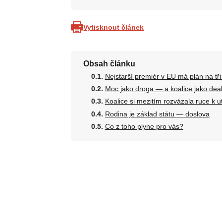
Vytisknout článek
Obsah článku
Nejstarší premiér v EU má plán na tř
Moc jako droga — a koalice jako dea
Koalice si mezitím rozvázala ruce k u
Rodina je základ státu — doslova
Co z toho plyne pro vás?