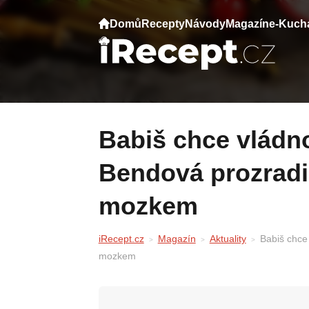
Domů
Recepty
Návody
Magazín
e-Kuch
Babiš chce vládnout do roku 2037 —
Bendová prozradil
mozkem
iRecept.cz
Magazín
Aktuality
Babiš chce
mozkem