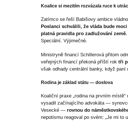
Koalice si mezitím rozvázala ruce k utrá
Zatímco se řeší Babišovy ambice vládnou
Poslanci schválili, že vláda bude moc
platná pravidla pro zadlužování země.
Speciální. Výjimečné.
Ministryně financí Schillerová přitom o
veřejných financí překoná příští rok
tři 
však odhady centrální banky, když paní m
Rodina je základ státu — doslova
Koaliční praxe „rodina na prvním místě“ 
vysadil začínajícího advokáta — synovc
Vesecké —
rovnou do náměstkovského 
nepotismu reagoval po svém: „Je mi to 