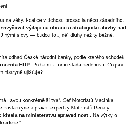
cení
t na věky, koalice v tichosti prosadila něco zásadního.
i navyšovat výdaje na obranu a strategické stavby nad
Jinými slovy — budou to „jiné“ dluhy než ty běžné.
dmítá odhad České národní banky, podle kterého schodek
procenta HDP
. Podle ní k tomu vláda nedopustí. Co jsou
inistryně ujišťuje?
má i svou konkrétnější tvář. Šéf Motoristů Macinka
e poslankyně a právní expertky Motoristů Renaty
křesla na ministerstvu spravedlnosti
. Na výtky o
ukradené.“