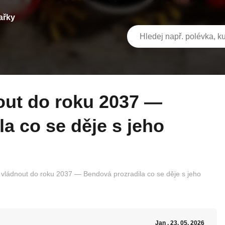
ařky
a co se děje s jeho
 vládnout do roku 2037 — Bendová prozradila co se děje s jeho
Jan
, 23. 05. 2026