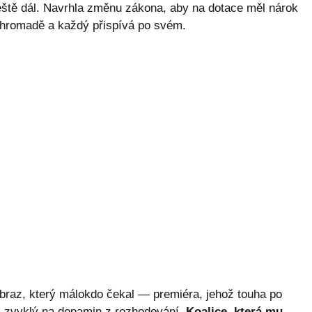
ště dál. Navrhla změnu zákona, aby na dotace měl nárok
pohromadě a každý přispívá po svém.
braz, který málokdo čekal — premiéra, jehož touha po
k zvyklý na dopamin z rozhodování.
Koalice, která mu