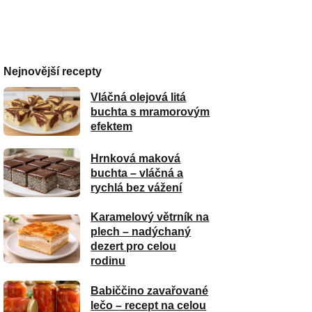
Nejnovější recepty
Vláčná olejová litá
buchta s mramorovým
efektem
Hrnková maková
buchta – vláčná a
rychlá bez vážení
Karamelový větrník na
plech – nadýchaný
dezert pro celou
rodinu
Babiččino zavařované
lečo – recept na celou