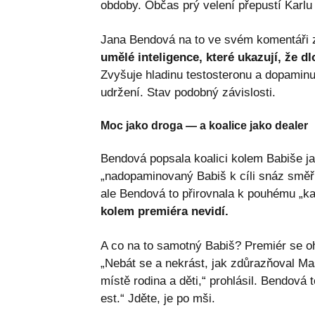
obdoby. Občas prý velení přepustí Karlu
Jana Bendová na to ve svém komentáři z
umělé inteligence, které ukazují, že
Zvyšuje hladinu testosteronu a dopaminu
udržení. Stav podobný závislosti.
Moc jako droga — a koalice jako dealer
Bendová popsala koalici kolem Babiše jak
„nadopaminovaný Babiš k cíli snáz směřu
ale Bendová to přirovnala k pouhému „k
kolem premiéra nevidí.
A co na to samotný Babiš? Premiér se oh
„Nebát se a nekrást, jak zdůrazňoval Mas
místě rodina a děti,“ prohlásil. Bendová 
est.“ Jděte, je po mši.