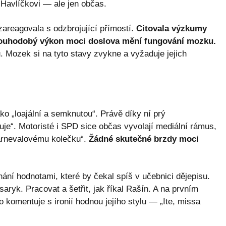
 Havlíčkovi — ale jen občas.
areagovala s odzbrojující přímostí.
Citovala výzkumy
 dlouhodobý výkon moci doslova mění fungování mozku.
. Mozek si na tyto stavy zvykne a vyžaduje jejich
o „loajální a semknutou“. Právě díky ní prý
je“. Motoristé i SPD sice občas vyvolají mediální rámus,
arnevalovému kolečku“.
Žádné skutečné brzdy moci
ání hodnotami, které by čekal spíš v učebnici dějepisu.
aryk. Pracovat a šetřit, jak říkal Rašín. A na prvním
to komentuje s ironií hodnou jejího stylu — „Ite, missa