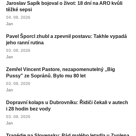
Jaroslav Sapík bojoval o život: 18 dní na ARO kvůli
těžké sepsi
04. 08. 2026
Jan
Pavel Šporcl zhubl a zpevnil postavu: Takhle vypadá
jeho ranní rutina
03. 08. 2026
Jan
Zemřel Vincent Pastore, nezapomenutelný „Big
Pussy" ze Sopránů. Bylo mu 80 let
03. 08. 2026
Jan
Dopravní kolaps u Dubrovníku: Řidiči čekali v autech
i 28 hodin bez vody
03. 08. 2026
Jan
Tragédie na Slovensku: Pád malého letadla u Zvolena