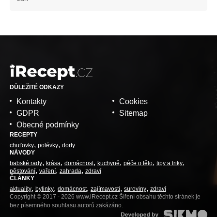
DŮLEŽITÉ ODKAZY
Kontakty
Cookies
GDPR
Sitemap
Obecné podmínky
RECEPTY
chuťovky
polévky
dorty
NÁVODY
babské rady
krása
domácnost
kuchyně
péče o tělo
tipy a triky
pěstování
vaření
zahrada
zdraví
ČLÁNKY
aktuality
bylinky
domácnost
zajímavosti
suroviny
zdraví
Copyright © 2017 - 2026 www.iRecept.cz Šíření obsahu těchto stránek je
bez písemného souhlasu autorů zakázáno.