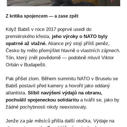
Z kritika spojencem — a zase zpět
Když Babiš v roce 2017 poprvé usedl do
premiérského křesla,
jeho výroky o NATO byly
opatrné až vlažné.
Aliance prý stojí příliš peněz,
Česko by mělo přemýšlet hlavně o vlastních zájmech.
Tón, který zněl povědomě — podobně mluvil Viktor
Orbán v Budapešti.
Pak přišel zlom. Během summitu NATO v Bruselu se
Babiš postavil před kamery a hovořil jako oddaný
atlantista.
Slíbil navýšení výdajů na obranu,
pochválil spojeneckou solidaritu
a tvářil se, jako by
žádné pochybnosti nikdy neexistovaly.
Jenže za pár měsíců přišla další otočka. Výdaje na