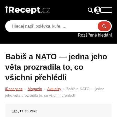
Rozšířené hledání
Babiš a NATO — jedna jeho
věta prozradila to, co
všichni přehlédli
iRecept.cz
Magazín
Aktuality
Babiš a NATO — jedna
jeho věta prozradila to, co všichni přehlédli
Jan
, 13. 05. 2026