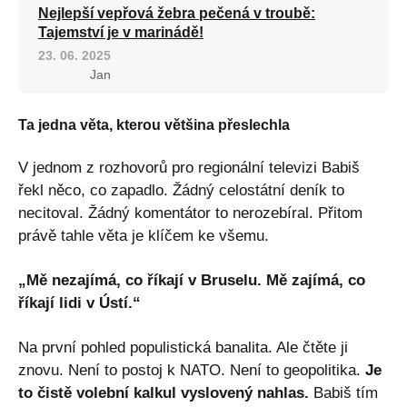
Nejlepší vepřová žebra pečená v troubě:
Tajemství je v marinádě!
23. 06. 2025
Jan
Ta jedna věta, kterou většina přeslechla
V jednom z rozhovorů pro regionální televizi Babiš
řekl něco, co zapadlo. Žádný celostátní deník to
necitoval. Žádný komentátor to nerozebíral. Přitom
právě tahle věta je klíčem ke všemu.
„Mě nezajímá, co říkají v Bruselu. Mě zajímá, co
říkají lidi v Ústí.“
Na první pohled populistická banalita. Ale čtěte ji
znovu. Není to postoj k NATO. Není to geopolitika.
Je
to čistě volební kalkul vyslovený nahlas.
Babiš tím