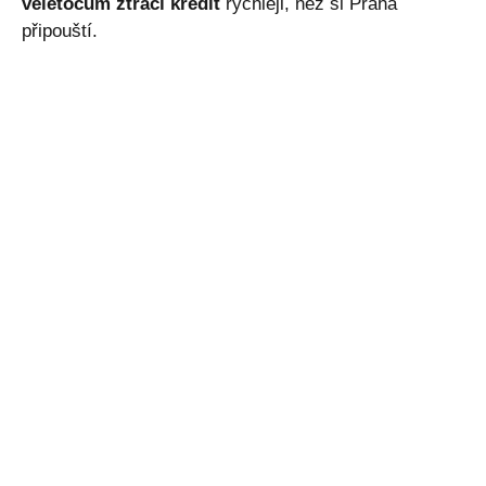
veletočům ztrácí kredit
rychleji, než si Praha
připouští.