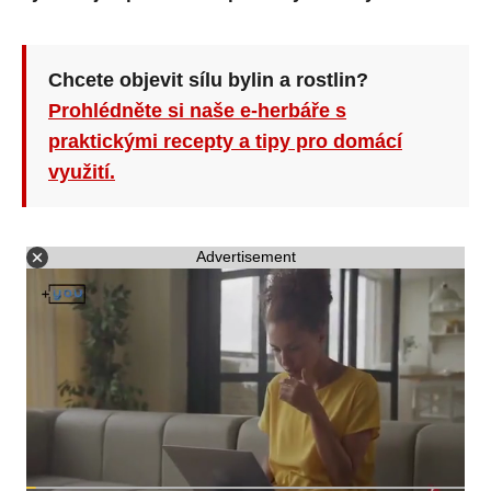
Chcete objevit sílu bylin a rostlin?
Prohlédněte si naše e-herbáře s
praktickými recepty a tipy pro domácí
využití.
Advertisement