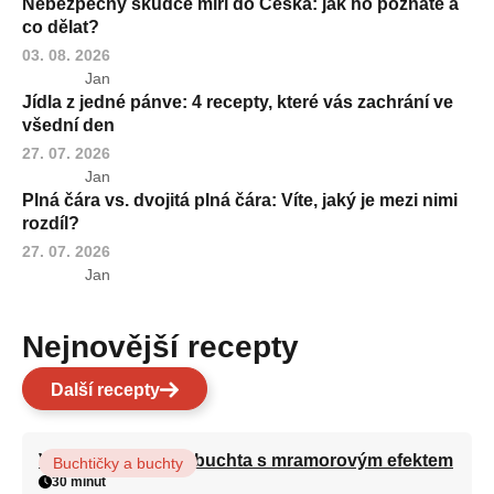
Nebezpečný škůdce míří do Česka: jak ho poznáte a
co dělat?
03. 08. 2026
Jan
Jídla z jedné pánve: 4 recepty, které vás zachrání ve
všední den
27. 07. 2026
Jan
Plná čára vs. dvojitá plná čára: Víte, jaký je mezi nimi
rozdíl?
27. 07. 2026
Jan
Nejnovější recepty
Další recepty
Vláčná olejová litá buchta s mramorovým efektem
Buchtičky a buchty
30 minut