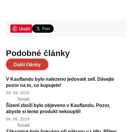
Uložit
Podobné články
Další články
V Kauflandu bylo nalezeno jedovaté zelí. Dávejte
pozor na to, co kupujete!
29. 05. 2019
Tomáš
Šizení zboží bylo objeveno v Kauflandu. Pozor,
abyste si tento produkt nekoupili!
04. 06. 2019
Tomáš
Zákaznice byla šokvána při nákupu v Lidlu. Přímo