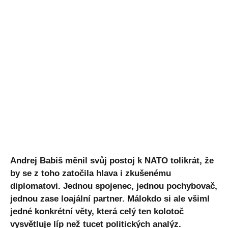
Andrej Babiš měnil svůj postoj k NATO tolikrát, že
by se z toho zatočila hlava i zkušenému
diplomatovi. Jednou spojenec, jednou pochybovač,
jednou zase loajální partner. Málokdo si ale všiml
jedné konkrétní věty, která celý ten kolotoč
vysvětluje líp než tucet politických analýz.