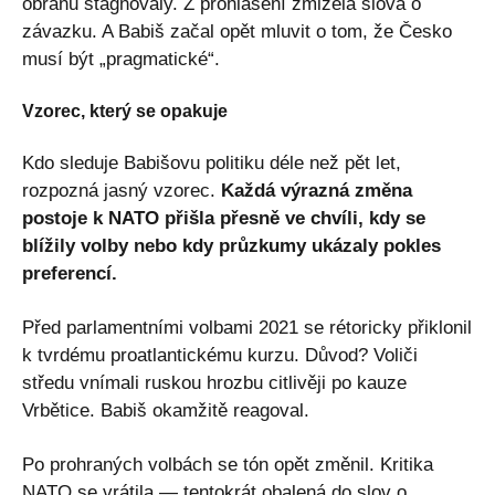
obranu stagnovaly. Z prohlášení zmizela slova o
závazku. A Babiš začal opět mluvit o tom, že Česko
musí být „pragmatické“.
Vzorec, který se opakuje
Kdo sleduje Babišovu politiku déle než pět let,
rozpozná jasný vzorec.
Každá výrazná změna
postoje k NATO přišla přesně ve chvíli, kdy se
blížily volby nebo kdy průzkumy ukázaly pokles
preferencí.
Před parlamentními volbami 2021 se rétoricky přiklonil
k tvrdému proatlantickému kurzu. Důvod? Voliči
středu vnímali ruskou hrozbu citlivěji po kauze
Vrbětice. Babiš okamžitě reagoval.
Po prohraných volbách se tón opět změnil. Kritika
NATO se vrátila — tentokrát obalená do slov o