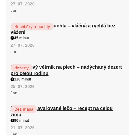
27. 07. 2026
Jan
Hrnková maková buchta – vláčná a rychlá bez
Buchtičky a buchty
vážení
45 minut
27. 07. 2026
Jan
Karamelový větrník na plech – nadýchaný dezert
dezerty
pro celou rodinu
120 minut
25. 07. 2026
Jan
Babiččino zavařované lečo – recept na celou
Bez masa
zimu
90 minut
21. 07. 2026
Jan