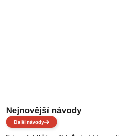
Nejnovější návody
Další návody