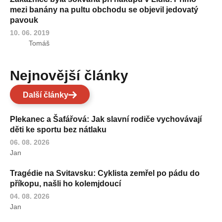
mezi banány na pultu obchodu se objevil jedovatý
pavouk
10. 06. 2019
Tomáš
Nejnovější články
Další články
Plekanec a Šafářová: Jak slavní rodiče vychovávají
děti ke sportu bez nátlaku
06. 08. 2026
Jan
Tragédie na Svitavsku: Cyklista zemřel po pádu do
příkopu, našli ho kolemjdoucí
04. 08. 2026
Jan