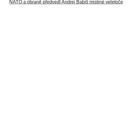
NATO a obraně předvedl Andrej Babiš mistrné veletoče