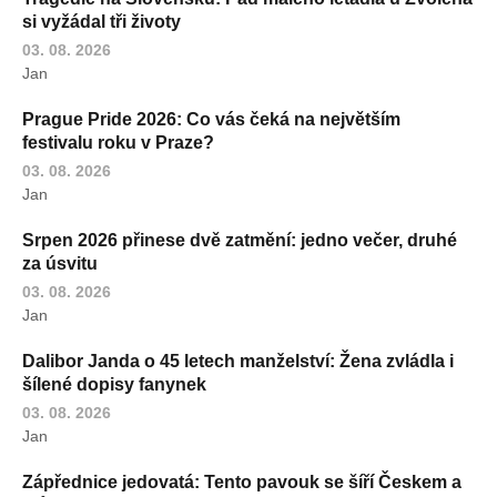
si vyžádal tři životy
03. 08. 2026
Jan
Prague Pride 2026: Co vás čeká na největším
festivalu roku v Praze?
03. 08. 2026
Jan
Srpen 2026 přinese dvě zatmění: jedno večer, druhé
za úsvitu
03. 08. 2026
Jan
Dalibor Janda o 45 letech manželství: Žena zvládla i
šílené dopisy fanynek
03. 08. 2026
Jan
Zápřednice jedovatá: Tento pavouk se šíří Českem a