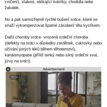
cvičení), slabost, otékající kotníky, chodidla nebo
žaludek.
No a pak samozřejmě rychlé bušení srdce, které se
snaží vykompenzovat špatné zásobení těla kyslíkem.
Další choroby srdce- vrozená srdeční choroba
(defekty na srdci v důsledku zarděnek, cukrovky nebo
užívání jistých léků během těhotenství),
kardiomyopatie (příliš tenký nebo silný srdeční sval,
jizvy na srdci).
Advertisement