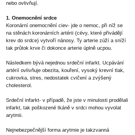
nebo ovlivňují.
1. Onemocnění srdce
Koronární onemocnění ciev- jde o nemoc, při níž se
na stěnách koronárních artérii (cévy, které přivádějí
krev do srdce) vytvoří nánosy. Ty arterie zúží a sníží
tak průtok krve či dokonce arterie úplně ucpou.
Následkem bývá nejednou srdeční infarkt. Ucpávání
artérií ovlivňuje obezita, kouření, vysoký krevní tlak,
cukrovka, stres, nedostatek cvičení a zvýšený
cholesterol.
Srdeční infarkt- v případě, že jste v minulosti prodělali
infarkt, tak poškozené tkáně v srdci mohou vyvolat
arytmii.
Nejnebezpečnější forma arytmie je takzvanná