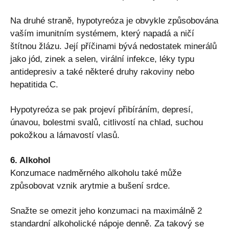
Na druhé straně, hypotyreóza je obvykle způsobována
vaším imunitním systémem, který napadá a ničí
štítnou žlázu. Její příčinami bývá nedostatek minerálů
jako jód, zinek a selen, virální infekce, léky typu
antidepresiv a také některé druhy rakoviny nebo
hepatitida C.
Hypotyreóza se pak projeví přibíráním, depresí,
únavou, bolestmi svalů, citlivostí na chlad, suchou
pokožkou a lámavostí vlasů.
6. Alkohol
Konzumace nadměrného alkoholu také může
způsobovat vznik arytmie a bušení srdce.
Snažte se omezit jeho konzumaci na maximálně 2
standardní alkoholické nápoje denně. Za takový se