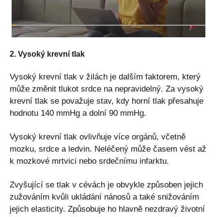
2. Vysoký krevní tlak
Vysoký krevní tlak v žilách je dalším faktorem, který
může změnit tlukot srdce na nepravidelný. Za vysoký
krevní tlak se považuje stav, kdy horní tlak přesahuje
hodnotu 140 mmHg a dolní 90 mmHg.
Vysoký krevní tlak ovlivňuje více orgánů, včetně
mozku, srdce a ledvin. Neléčený může časem vést až
k mozkové mrtvici nebo srdečnímu infarktu.
Zvyšující se tlak v cévách je obvykle způsoben jejich
zužováním kvůli ukládání nánosů a také snižováním
jejich elasticity. Způsobuje ho hlavně nezdravý životní