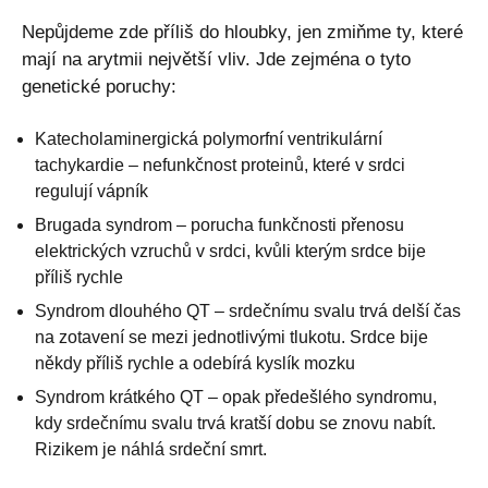
Nepůjdeme zde příliš do hloubky, jen zmiňme ty, které
mají na arytmii největší vliv. Jde zejména o tyto
genetické poruchy:
Katecholaminergická polymorfní ventrikulární
tachykardie – nefunkčnost proteinů, které v srdci
regulují vápník
Brugada syndrom – porucha funkčnosti přenosu
elektrických vzruchů v srdci, kvůli kterým srdce bije
příliš rychle
Syndrom dlouhého QT – srdečnímu svalu trvá delší čas
na zotavení se mezi jednotlivými tlukotu. Srdce bije
někdy příliš rychle a odebírá kyslík mozku
Syndrom krátkého QT – opak předešlého syndromu,
kdy srdečnímu svalu trvá kratší dobu se znovu nabít.
Rizikem je náhlá srdeční smrt.