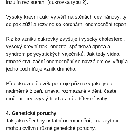
inzulín rezistentní (cukrovka typu 2).
Vysoký krevní cukr vytváří na stěnách cév nánosy, ty
se pak zúží a rozvine se koronární onemocnění tepen.
Riziko vzniku cukrovky zvyšuje i vysoký cholesterol,
vysoký krevní tlak, obezita, spánková apnea a
syndrom polycystických vaječníků. Jak tedy vidno,
mnohé civilizační onemocnění se navzájem ovlivňují a
jedno podmiňuje vznik druhého.
Při cukrovce člověk pociťuje příznaky jako jsou
nadměrná žízeň, únava, rozmazané vidění, časté
močení, neobvyklý hlad a ztráta tělesné váhy.
4. Genetické poruchy
Tak jako všechny ostatní onemocnění, i na arytmii
mohou ovlivnit různé genetické poruchy.