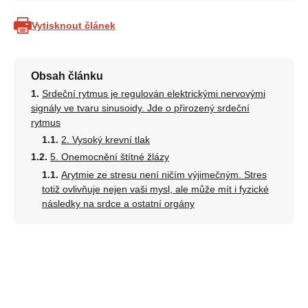
Vytisknout článek
Obsah článku
Srdeční rytmus je regulován elektrickými nervovými
signály ve tvaru sinusoidy. Jde o přirozený srdeční
rytmus
2. Vysoký krevní tlak
5. Onemocnění štítné žlázy
Arytmie ze stresu není ničím výjimečným. Stres
totiž ovlivňuje nejen vaši mysl, ale může mít i fyzické
následky na srdce a ostatní orgány