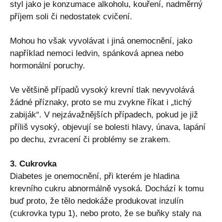
styl jako je konzumace alkoholu, kouření, nadměrný
příjem soli či nedostatek cvičení.
Mohou ho však vyvolávat i jiná onemocnění, jako
například nemoci ledvin, spánková apnea nebo
hormonální poruchy.
Ve většině případů vysoký krevní tlak nevyvolává
žádné příznaky, proto se mu zvykne říkat i „tichý
zabiják“. V nejzávažnějších případech, pokud je již
příliš vysoký, objevují se bolesti hlavy, únava, lapání
po dechu, zvracení či problémy se zrakem.
3. Cukrovka
Diabetes je onemocnění, při kterém je hladina
krevního cukru abnormálně vysoká. Dochází k tomu
buď proto, že tělo nedokáže produkovat inzulín
(cukrovka typu 1), nebo proto, že se buňky staly na