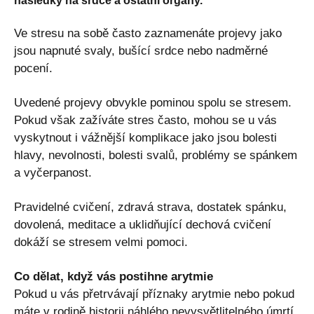
následky na srdce a ostatní orgány.
Ve stresu na sobě často zaznamenáte projevy jako
jsou napnuté svaly, bušící srdce nebo nadměrné
pocení.
Uvedené projevy obvykle pominou spolu se stresem.
Pokud však zažíváte stres často, mohou se u vás
vyskytnout i vážnější komplikace jako jsou bolesti
hlavy, nevolnosti, bolesti svalů, problémy se spánkem
a vyčerpanost.
Pravidelné cvičení, zdravá strava, dostatek spánku,
dovolená, meditace a uklidňující dechová cvičení
dokáží se stresem velmi pomoci.
Co dělat, když vás postihne arytmie
Pokud u vás přetrvávají příznaky arytmie nebo pokud
máte v rodině historii náhlého nevysvětlitelného úmrtí,