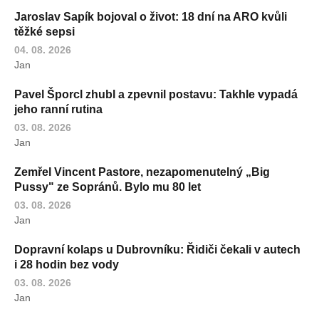
Jaroslav Sapík bojoval o život: 18 dní na ARO kvůli
těžké sepsi
04. 08. 2026
Jan
Pavel Šporcl zhubl a zpevnil postavu: Takhle vypadá
jeho ranní rutina
03. 08. 2026
Jan
Zemřel Vincent Pastore, nezapomenutelný „Big
Pussy" ze Sopránů. Bylo mu 80 let
03. 08. 2026
Jan
Dopravní kolaps u Dubrovníku: Řidiči čekali v autech
i 28 hodin bez vody
03. 08. 2026
Jan