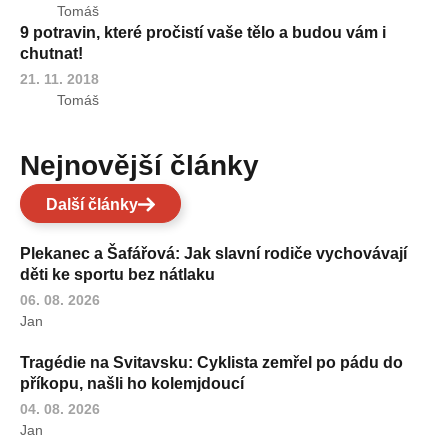
Tomáš
9 potravin, které pročistí vaše tělo a budou vám i
chutnat!
21. 11. 2018
Tomáš
Nejnovější články
Další články
Plekanec a Šafářová: Jak slavní rodiče vychovávají
děti ke sportu bez nátlaku
06. 08. 2026
Jan
Tragédie na Svitavsku: Cyklista zemřel po pádu do
příkopu, našli ho kolemjdoucí
04. 08. 2026
Jan