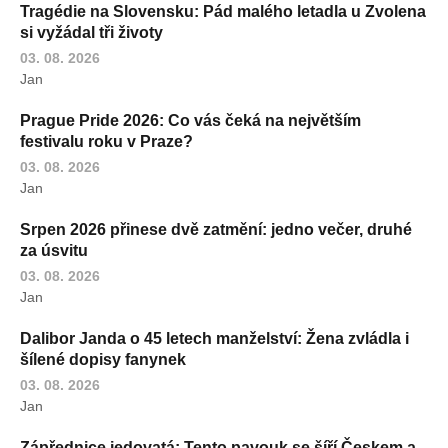
Tragédie na Slovensku: Pád malého letadla u Zvolena
si vyžádal tři životy
03. 08. 2026
Jan
Prague Pride 2026: Co vás čeká na největším
festivalu roku v Praze?
03. 08. 2026
Jan
Srpen 2026 přinese dvě zatmění: jedno večer, druhé
za úsvitu
03. 08. 2026
Jan
Dalibor Janda o 45 letech manželství: Žena zvládla i
šílené dopisy fanynek
03. 08. 2026
Jan
Zápřednice jedovatá: Tento pavouk se šíří Českem a