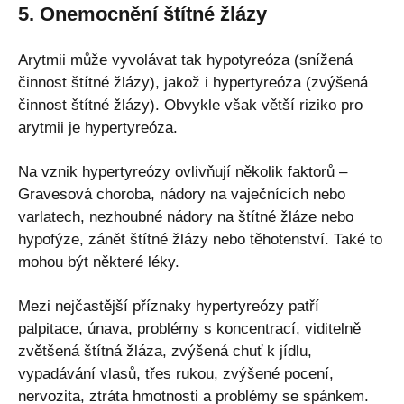
5. Onemocnění štítné žlázy
Arytmii může vyvolávat tak hypotyreóza (snížená
činnost štítné žlázy), jakož i hypertyreóza (zvýšená
činnost štítné žlázy). Obvykle však větší riziko pro
arytmii je hypertyreóza.
Na vznik hypertyreózy ovlivňují několik faktorů –
Gravesová choroba, nádory na vaječnících nebo
varlatech, nezhoubné nádory na štítné žláze nebo
hypofýze, zánět štítné žlázy nebo těhotenství. Také to
mohou být některé léky.
Mezi nejčastější příznaky hypertyreózy patří
palpitace, únava, problémy s koncentrací, viditelně
zvětšená štítná žláza, zvýšená chuť k jídlu,
vypadávání vlasů, třes rukou, zvýšené pocení,
nervozita, ztráta hmotnosti a problémy se spánkem.