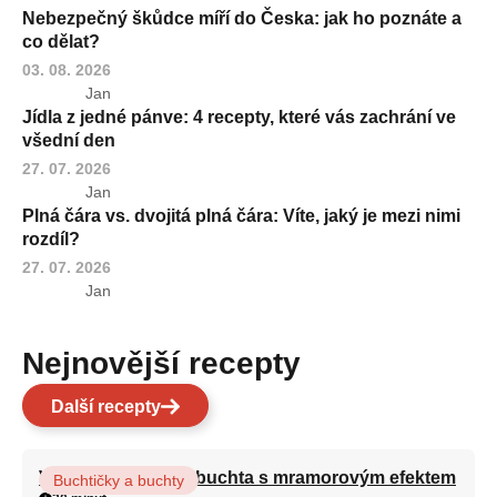
Nebezpečný škůdce míří do Česka: jak ho poznáte a
co dělat?
03. 08. 2026
Jan
Jídla z jedné pánve: 4 recepty, které vás zachrání ve
všední den
27. 07. 2026
Jan
Plná čára vs. dvojitá plná čára: Víte, jaký je mezi nimi
rozdíl?
27. 07. 2026
Jan
Nejnovější recepty
Další recepty
Vláčná olejová litá buchta s mramorovým efektem
Buchtičky a buchty