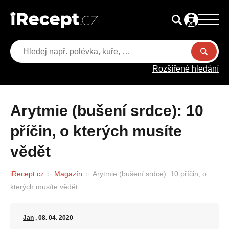
Rozšířené hledání
Arytmie (bušení srdce): 10
příčin, o kterých musíte
vědět
iRecept.cz
Magazín
Arytmie (bušení srdce): 10 příčin, o
kterých musíte vědět
Jan
, 08. 04. 2020