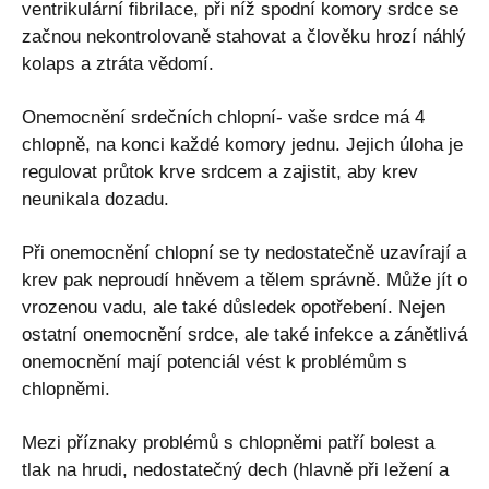
ventrikulární fibrilace, při níž spodní komory srdce se
začnou nekontrolovaně stahovat a člověku hrozí náhlý
kolaps a ztráta vědomí.
Onemocnění srdečních chlopní- vaše srdce má 4
chlopně, na konci každé komory jednu. Jejich úloha je
regulovat průtok krve srdcem a zajistit, aby krev
neunikala dozadu.
Při onemocnění chlopní se ty nedostatečně uzavírají a
krev pak neproudí hněvem a tělem správně. Může jít o
vrozenou vadu, ale také důsledek opotřebení. Nejen
ostatní onemocnění srdce, ale také infekce a zánětlivá
onemocnění mají potenciál vést k problémům s
chlopněmi.
Mezi příznaky problémů s chlopněmi patří bolest a
tlak na hrudi, nedostatečný dech (hlavně při ležení a