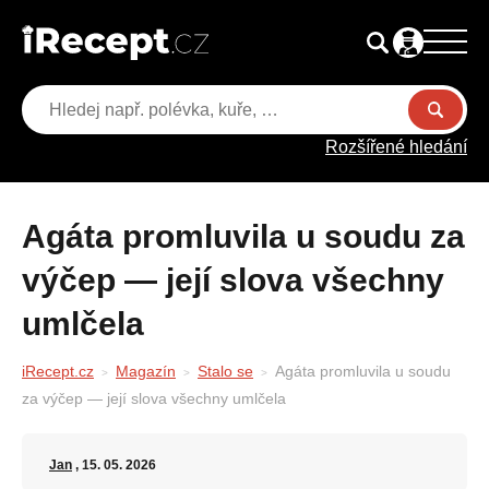
Rozšířené hledání
Agáta promluvila u soudu za
výčep — její slova všechny
umlčela
iRecept.cz
Magazín
Stalo se
Agáta promluvila u soudu
za výčep — její slova všechny umlčela
Jan
, 15. 05. 2026