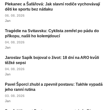
Plekanec a Šafářová: Jak slavní rodiče vychovávají
děti ke sportu bez nátlaku
06. 08. 2026
Jan
Tragédie na Svitavsku: Cyklista zemřel po pádu do
příkopu, našli ho kolemjdoucí
04. 08. 2026
Jan
Jaroslav Sapík bojoval o život: 18 dní na ARO kvůli
těžké sepsi
04. 08. 2026
Jan
Pavel Šporcl zhubl a zpevnil postavu: Takhle vypadá
jeho ranní rutina
03. 08. 2026
Jan