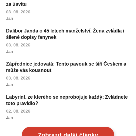
za úsvitu
03. 08. 2026
Jan
Dalibor Janda o 45 letech manželství: Žena zvládla i
šílené dopisy fanynek
03. 08. 2026
Jan
Zápřednice jedovatá: Tento pavouk se šíří Českem a
může vás kousnout
03. 08. 2026
Jan
Labyrint, ze kterého se neprobojuje každý: Zvládnete
toto pravidlo?
02. 08. 2026
Jan
Zobrazit další články