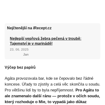
Nejčtenější na iRecept.cz
Nejlepší vepřová žebra pečená v troubě:
Tajemství je v marinádě!
23. 06. 2025
Jan
Výčep bez papírů
Agáta provozovala bar, kde se čepovalo bez řádné
koncese. Úřady to zjistily a celá věc skončila u soudu.
Pro většinu lidí by to byla nepříjemnost.
Pro Agátu to
ale znamenalo další ránu — protože v očích soudu,
který rozhoduje o Mie, to vypadá jako důkaz