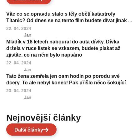
Víte co se opravdu stalo s těly obětí katastrofy
Titanic? Od dnes se na tento film budete dívat jinak ...
22. 04. 2024
Jan
Mladík v 18 letech naboural do auta dívky. Dívka
držela v ruce lístek se vzkazem, budete plakat až
zjistíte, co na něm bylo napsáno
22. 04. 2024
Jan
Tato žena zemřela jen osm hodin po porodu své
dcery. To ale nebyl konec! Pak přišlo něco šokující
23. 04. 2024
Jan
Nejnovější články
Další články