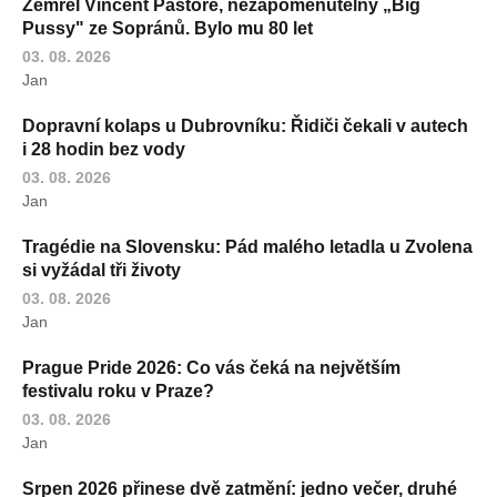
Zemřel Vincent Pastore, nezapomenutelný „Big
Pussy" ze Sopránů. Bylo mu 80 let
03. 08. 2026
Jan
Dopravní kolaps u Dubrovníku: Řidiči čekali v autech
i 28 hodin bez vody
03. 08. 2026
Jan
Tragédie na Slovensku: Pád malého letadla u Zvolena
si vyžádal tři životy
03. 08. 2026
Jan
Prague Pride 2026: Co vás čeká na největším
festivalu roku v Praze?
03. 08. 2026
Jan
Srpen 2026 přinese dvě zatmění: jedno večer, druhé