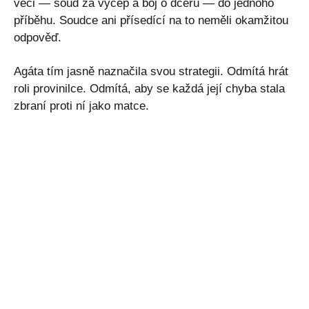
věci — soud za výčep a boj o dceru — do jednoho
příběhu. Soudce ani přísedící na to neměli okamžitou
odpověď.
Agáta tím jasně naznačila svou strategii. Odmítá hrát
roli provinilce. Odmítá, aby se každá její chyba stala
zbraní proti ní jako matce.