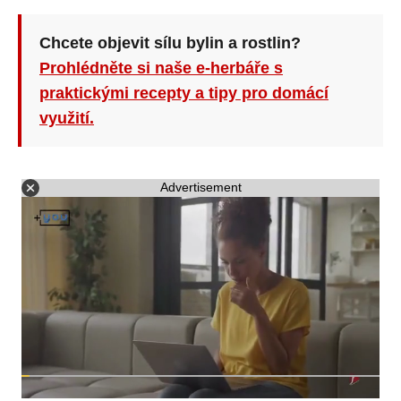
Chcete objevit sílu bylin a rostlin?
Prohlédněte si naše e-herbáře s
praktickými recepty a tipy pro domácí
využití.
Advertisement