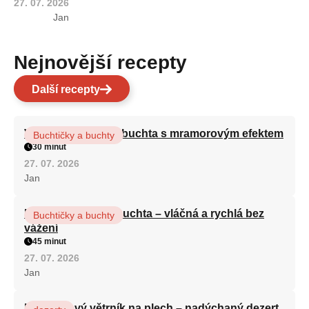
27. 07. 2026
Jan
Nejnovější recepty
Další recepty
Vláčná olejová litá buchta s mramorovým efektem
Buchtičky a buchty
30 minut
27. 07. 2026
Jan
Hrnková maková buchta – vláčná a rychlá bez
Buchtičky a buchty
vážení
45 minut
27. 07. 2026
Jan
Karamelový větrník na plech – nadýchaný dezert