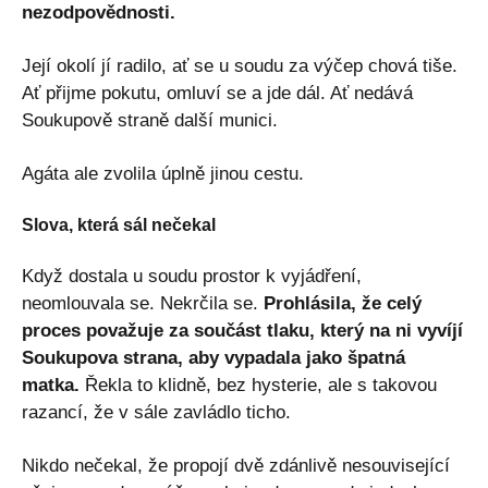
nezodpovědnosti.
Její okolí jí radilo, ať se u soudu za výčep chová tiše.
Ať přijme pokutu, omluví se a jde dál. Ať nedává
Soukupově straně další munici.
Agáta ale zvolila úplně jinou cestu.
Slova, která sál nečekal
Když dostala u soudu prostor k vyjádření,
neomlouvala se. Nekrčila se.
Prohlásila, že celý
proces považuje za součást tlaku, který na ni vyvíjí
Soukupova strana, aby vypadala jako špatná
matka.
Řekla to klidně, bez hysterie, ale s takovou
razancí, že v sále zavládlo ticho.
Nikdo nečekal, že propojí dvě zdánlivě nesouvisející