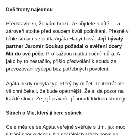
Dvě fronty najednou
Představte si, že vám hrozí, že přijdete o dítě — a
zároveň stojíte před soudem kvůli podnikání. Přesně v
téhle situaci se ocitla Agáta Hanychová.
Její bývalý
partner Jaromír Soukup požádal o svěření dcery
Mii do své péče.
Pro každou matku noční můra. A
jako by to nestačilo, přišlo předvolání k soudu za
provozování výčepu bez potřebných povolení.
Agáta nikdy nebyla typ, který by mlčel. Tentokrát ale
všichni čekali, že bude opatrnější. Že si dá pozor na
každé slovo. Že její právníci jí poradí klidnou strategii.
Strach o Miu, který jí bere spánek
Celé měsíce se Agáta veřejně svěřuje s tím, jak moc
ji trápí spor o dceru. Na sociálních sítích popisuje