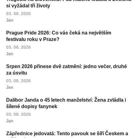
si vyžádal tři životy
03. 08. 2026
Jan
Prague Pride 2026: Co vás čeká na největším
festivalu roku v Praze?
03. 08. 2026
Jan
Srpen 2026 přinese dvě zatmění: jedno večer, druhé
za úsvitu
03. 08. 2026
Jan
Dalibor Janda o 45 letech manželství: Žena zvládla i
šílené dopisy fanynek
03. 08. 2026
Jan
Zápřednice jedovatá: Tento pavouk se šíří Českem a