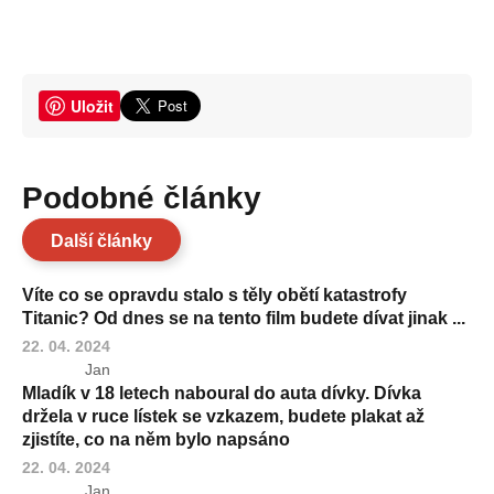
Uložit
Podobné články
Další články
Víte co se opravdu stalo s těly obětí katastrofy
Titanic? Od dnes se na tento film budete dívat jinak ...
22. 04. 2024
Jan
Mladík v 18 letech naboural do auta dívky. Dívka
držela v ruce lístek se vzkazem, budete plakat až
zjistíte, co na něm bylo napsáno
22. 04. 2024
Jan