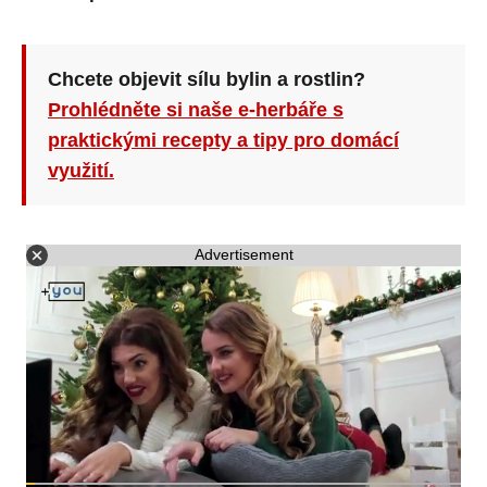
Chcete objevit sílu bylin a rostlin?
Prohlédněte si naše e-herbáře s
praktickými recepty a tipy pro domácí
využití.
Advertisement