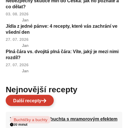
Nebezpečný škůdce míří do Česka: jak ho poznáte a
co dělat?
03. 08. 2026
Jan
Jídla z jedné pánve: 4 recepty, které vás zachrání ve
všední den
27. 07. 2026
Jan
Plná čára vs. dvojitá plná čára: Víte, jaký je mezi nimi
rozdíl?
27. 07. 2026
Jan
Nejnovější recepty
Další recepty
Vláčná olejová litá buchta s mramorovým efektem
Buchtičky a buchty
30 minut