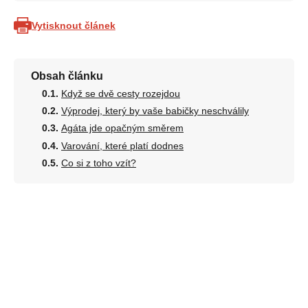
Vytisknout článek
Obsah článku
Když se dvě cesty rozejdou
Výprodej, který by vaše babičky neschválily
Agáta jde opačným směrem
Varování, které platí dodnes
Co si z toho vzít?