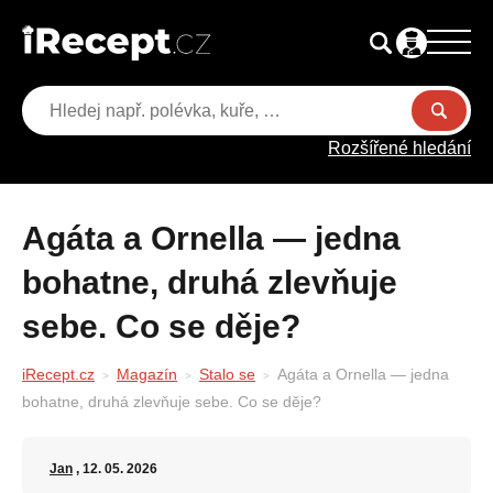
Rozšířené hledání
Agáta a Ornella — jedna
bohatne, druhá zlevňuje
sebe. Co se děje?
iRecept.cz
Magazín
Stalo se
Agáta a Ornella — jedna
bohatne, druhá zlevňuje sebe. Co se děje?
Jan
, 12. 05. 2026