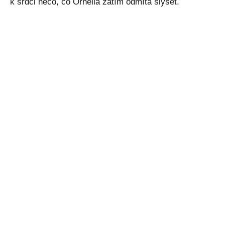
k srdci něco, co Ornella zatím odmítá slyšet.