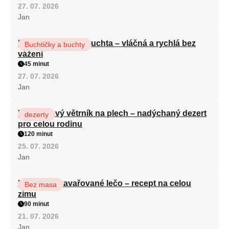
27. 07. 2026
Jan
Hrnková maková buchta – vláčná a rychlá bez
Buchtičky a buchty
vážení
45 minut
27. 07. 2026
Jan
Karamelový větrník na plech – nadýchaný dezert
dezerty
pro celou rodinu
120 minut
25. 07. 2026
Jan
Babiččino zavařované lečo – recept na celou
Bez masa
zimu
90 minut
21. 07. 2026
Jan