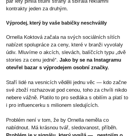
pár lety plnila titulní strany a sbírala reklamní
kontrakty jeden za druhým.
Výprodej, který by vaše babičky neschválily
Ornella Koktová začala na svých sociálních sítích
nabízet spolupráce za ceny, které v branži vyvolaly
údiv. Mluvíme o akcích, slevách, balíčcích typu „dvě
stories za cenu jedné“.
Jako by se na Instagramu
otevřel bazar s výprodejem osobní značky.
Staří lidé na vesnicích věděli jednu věc — kdo začne
své zboží rozhazovat pod cenou, toho za chvíli nikdo
nebere vážně. Platilo to pro sedláka s obilím a platí to
i pro influencerku s milionem sledujících.
Problém není v tom, že by Ornella neměla co
nabídnout. Má krásnou tvář, sledovanost, příběh.
Problém je v signálu, který vysílá — „nestojím o