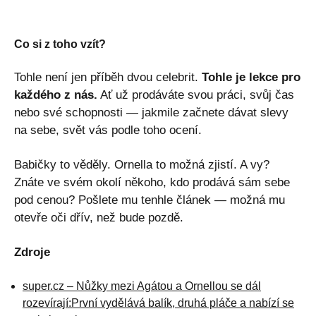
Co si z toho vzít?
Tohle není jen příběh dvou celebrit.
Tohle je lekce pro
každého z nás.
Ať už prodáváte svou práci, svůj čas
nebo své schopnosti — jakmile začnete dávat slevy
na sebe, svět vás podle toho ocení.
Babičky to věděly. Ornella to možná zjistí. A vy?
Znáte ve svém okolí někoho, kdo prodává sám sebe
pod cenou? Pošlete mu tenhle článek — možná mu
otevře oči dřív, než bude pozdě.
Zdroje
super.cz – Nůžky mezi Agátou a Ornellou se dál
rozevírají:První vydělává balík, druhá pláče a nabízí se