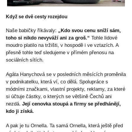
Když se dvě cesty rozejdou
Naše babičky říkávaly:
„Kdo svou cenu sníží sám,
toho si nikdo nevyváží ani za groš.“
Tohle lidové
moudro platilo na tržišti, v hospodě i ve vztazích. A
přesně tohle teď sledujeme v přímém přenosu na
sociálních sítích.
Agáta Hanychová se v posledních měsících proměnila
v podnikatelku, která ví, co dělá. Spolupráce s
módními značkami, vlastní projekty, reklamy, za které
si účtuje částky, o kterých se většině Čechů ani
nezdá.
Její cenovka stoupá a firmy se předhánějí,
kdo ji získá.
A pak je tu Ornella. Ta samá Ornella, která ještě před