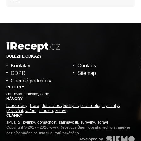
DŮLEŽITÉ ODKAZY
Kontakty
Cookies
GDPR
Sitemap
Obecné podmínky
RECEPTY
chuťovky
polévky
dorty
NÁVODY
babské rady
krása
domácnost
kuchyně
péče o tělo
tipy a triky
pěstování
vaření
zahrada
zdraví
ČLÁNKY
aktuality
bylinky
domácnost
zajímavosti
suroviny
zdraví
Copyright © 2017 - 2026 www.iRecept.cz Šíření obsahu těchto stránek je
bez písemného souhlasu autorů zakázáno.