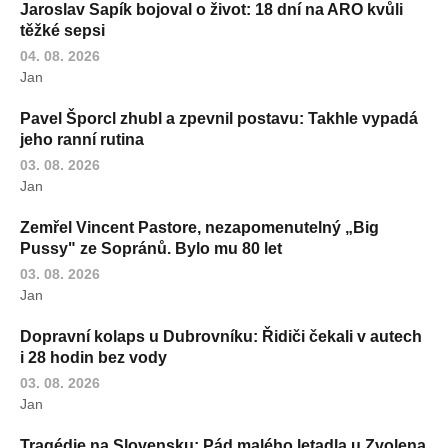
Jaroslav Sapík bojoval o život: 18 dní na ARO kvůli
těžké sepsi
04. 08. 2026
Jan
Pavel Šporcl zhubl a zpevnil postavu: Takhle vypadá
jeho ranní rutina
03. 08. 2026
Jan
Zemřel Vincent Pastore, nezapomenutelný „Big
Pussy" ze Sopránů. Bylo mu 80 let
03. 08. 2026
Jan
Dopravní kolaps u Dubrovníku: Řidiči čekali v autech
i 28 hodin bez vody
03. 08. 2026
Jan
Tragédie na Slovensku: Pád malého letadla u Zvolena