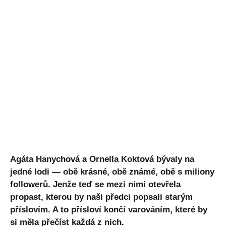
Agáta Hanychová a Ornella Koktová bývaly na
jedné lodi — obě krásné, obě známé, obě s miliony
followerů. Jenže teď se mezi nimi otevřela
propast, kterou by naši předci popsali starým
příslovím. A to přísloví končí varováním, které by
si měla přečíst každá z nich.