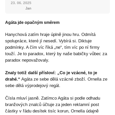
23. 06. 2025
Jan
Agáta jde opačným směrem
Hanychová zatím hraje úplně jinou hru. Odmítá
spolupráce, které jí nesedí. Vybírá si. Diktuje
podmínky. A čím víc říká „ne“, tím víc po ní firmy
touží. Je to paradox, který by naše babičky vůbec za
paradox nepovažovaly.
Znaly totiž další přísloví: „Co je vzácné, to je
drahé.“
Agáta ze sebe dělá vzácné zboží. Ornella ze
sebe dělá výprodejový regál.
Čísla mluví jasně. Zatímco Agáta si podle odhadu
branžových znalců účtuje za jeden reklamní post
částky v řádu desítek tisíc korun, Ornella údajně