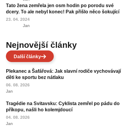
Tato žena zemřela jen osm hodin po porodu své
dcery. To ale nebyl konec! Pak přišlo něco šokující
23. 04. 2024
Jan
Nejnovější články
Další články
Plekanec a Šafářová: Jak slavní rodiče vychovávají
děti ke sportu bez nátlaku
06. 08. 2026
Jan
Tragédie na Svitavsku: Cyklista zemřel po pádu do
příkopu, našli ho kolemjdoucí
04. 08. 2026
Jan