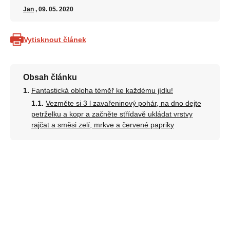
Jan
, 09. 05. 2020
Vytisknout článek
Obsah článku
Fantastická obloha téměř ke každému jídlu!
Vezměte si 3 l zavařeninový pohár, na dno dejte
petrželku a kopr a začněte střídavě ukládat vrstvy
rajčat a směsi zelí, mrkve a červené papriky