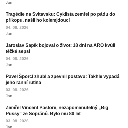
Jan
Tragédie na Svitavsku: Cyklista zemřel po pádu do
příkopu, našli ho kolemjdoucí
04. 08. 2026
Jan
Jaroslav Sapík bojoval o život: 18 dní na ARO kvůli
těžké sepsi
04. 08. 2026
Jan
Pavel Šporcl zhubl a zpevnil postavu: Takhle vypadá
jeho ranní rutina
03. 08. 2026
Jan
Zemřel Vincent Pastore, nezapomenutelný „Big
Pussy" ze Sopránů. Bylo mu 80 let
03. 08. 2026
Jan