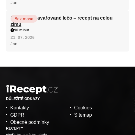
Jan
Babiččino zavařované lečo – recept na celou
Bez masa
zimu
90 minut
21. 07. 2026
Jan
DŮLEŽITÉ ODKAZY
Kontakty
Cookies
GDPR
Sitemap
Obecné podmínky
RECEPTY
chuťovky
polévky
dorty