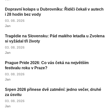
Dopravní kolaps u Dubrovníku: Řidiči čekali v autech
i 28 hodin bez vody
03. 08. 2026
Jan
Tragédie na Slovensku: Pád malého letadla u Zvolena
si vyžádal tři životy
03. 08. 2026
Jan
Prague Pride 2026: Co vás čeká na největším
festivalu roku v Praze?
03. 08. 2026
Jan
Srpen 2026 přinese dvě zatmění: jedno večer, druhé
za úsvitu
03. 08. 2026
Jan