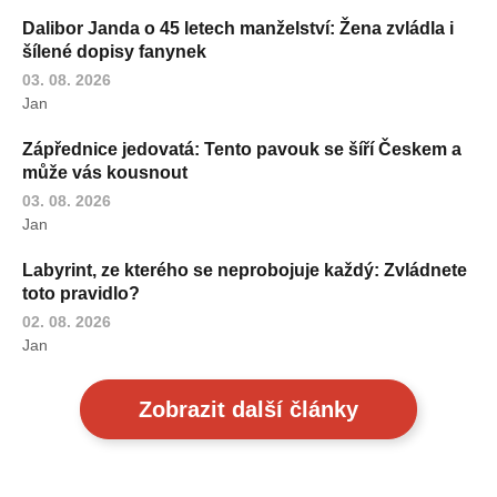
Dalibor Janda o 45 letech manželství: Žena zvládla i
šílené dopisy fanynek
03. 08. 2026
Jan
Zápřednice jedovatá: Tento pavouk se šíří Českem a
může vás kousnout
03. 08. 2026
Jan
Labyrint, ze kterého se neprobojuje každý: Zvládnete
toto pravidlo?
02. 08. 2026
Jan
Zobrazit další články