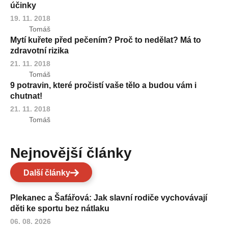
účinky
19. 11. 2018
Tomáš
Mytí kuřete před pečením? Proč to nedělat? Má to
zdravotní rizika
21. 11. 2018
Tomáš
9 potravin, které pročistí vaše tělo a budou vám i
chutnat!
21. 11. 2018
Tomáš
Nejnovější články
Další články
Plekanec a Šafářová: Jak slavní rodiče vychovávají
děti ke sportu bez nátlaku
06. 08. 2026