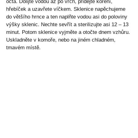
octa. Dolijte vodou až po vrch, přidejte koření,
hřebíček a uzavřete víčkem. Sklenice napěchujeme
do většího hrnce a ten naplňte vodou asi do poloviny
výšky sklenic. Nechte sevřít a sterilizujte asi 12 – 13
minut. Potom sklenice vyjměte a otočte dnem vzhůru.
Uskladněte v komoře, nebo na jiném chladném,
tmavém místě.