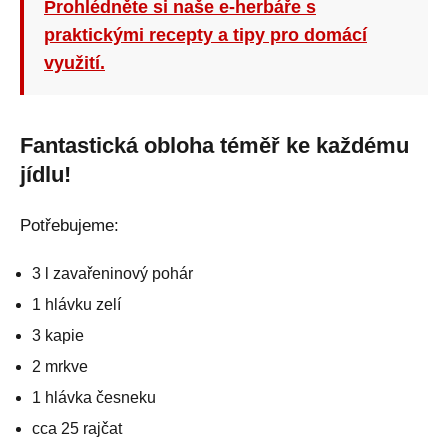
Prohlédněte si naše e-herbáře s
praktickými recepty a tipy pro domácí
využití.
Fantastická obloha téměř ke každému
jídlu!
Potřebujeme:
3 l zavařeninový pohár
1 hlávku zelí
3 kapie
2 mrkve
1 hlávka česneku
cca 25 rajčat