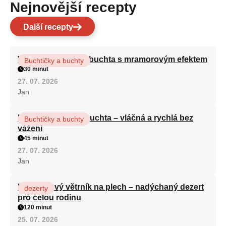
Nejnovější recepty
Další recepty
Vláčná olejová litá buchta s mramorovým efektem
Buchtičky a buchty
30 minut
27. 07. 2026
Jan
Hrnková maková buchta – vláčná a rychlá bez
Buchtičky a buchty
vážení
45 minut
27. 07. 2026
Jan
Karamelový větrník na plech – nadýchaný dezert
dezerty
pro celou rodinu
120 minut
25. 07. 2026