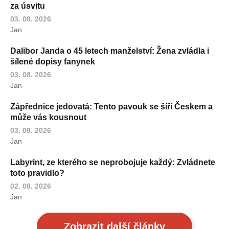
za úsvitu
03. 08. 2026
Jan
Dalibor Janda o 45 letech manželství: Žena zvládla i
šílené dopisy fanynek
03. 08. 2026
Jan
Zápřednice jedovatá: Tento pavouk se šíří Českem a
může vás kousnout
03. 08. 2026
Jan
Labyrint, ze kterého se neprobojuje každý: Zvládnete
toto pravidlo?
02. 08. 2026
Jan
Zobrazit další články