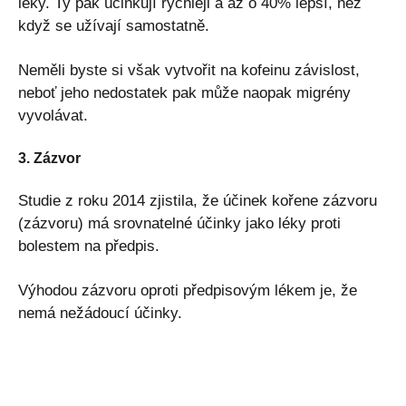
léky. Ty pak účinkují rychleji a až o 40% lepší, než
když se užívají samostatně.
Neměli byste si však vytvořit na kofeinu závislost,
neboť jeho nedostatek pak může naopak migrény
vyvolávat.
3. Zázvor
Studie z roku 2014 zjistila, že účinek kořene zázvoru
(zázvoru) má srovnatelné účinky jako léky proti
bolestem na předpis.
Výhodou zázvoru oproti předpisovým lékem je, že
nemá nežádoucí účinky.