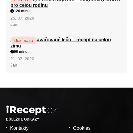
pro celou rodinu
120 minut
25. 07. 2026
Jan
Babiččino zavařované lečo – recept na celou
Bez masa
zimu
90 minut
21. 07. 2026
Jan
DŮLEŽITÉ ODKAZY
Kontakty
Cookies