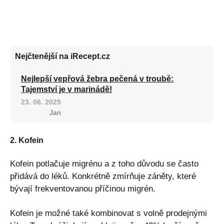
Nejčtenější na iRecept.cz
Nejlepší vepřová žebra pečená v troubě:
Tajemství je v marinádě!
23. 06. 2025
Jan
2. Kofein
Kofein potlačuje migrénu a z toho důvodu se často
přidává do léků. Konkrétně zmírňuje záněty, které
bývají frekventovanou příčinou migrén.
Kofein je možné také kombinovat s volně prodejnými