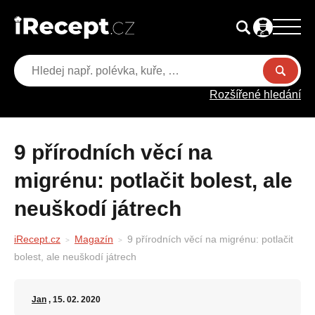
Rozšířené hledání
9 přírodních věcí na
migrénu: potlačit bolest, ale
neuškodí játrech
iRecept.cz
Magazín
9 přírodních věcí na migrénu: potlačit
bolest, ale neuškodí játrech
Jan
, 15. 02. 2020