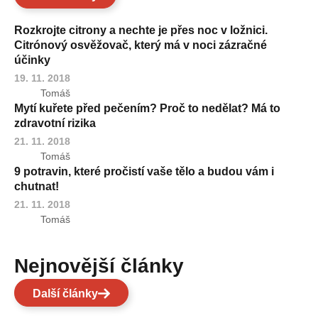
Rozkrojte citrony a nechte je přes noc v ložnici.
Citrónový osvěžovač, který má v noci zázračné
účinky
19. 11. 2018
Tomáš
Mytí kuřete před pečením? Proč to nedělat? Má to
zdravotní rizika
21. 11. 2018
Tomáš
9 potravin, které pročistí vaše tělo a budou vám i
chutnat!
21. 11. 2018
Tomáš
Nejnovější články
Další články