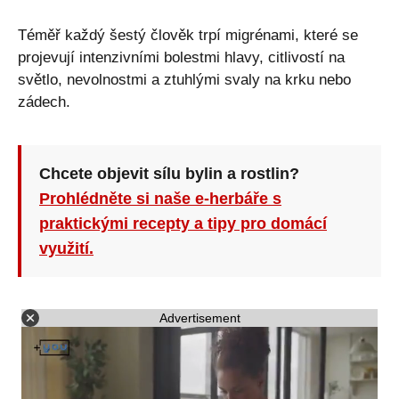
Téměř každý šestý člověk trpí migrénami, které se
projevují intenzivními bolestmi hlavy, citlivostí na
světlo, nevolnostmi a ztuhlými svaly na krku nebo
zádech.
Chcete objevit sílu bylin a rostlin?
Prohlédněte si naše e-herbáře s
praktickými recepty a tipy pro domácí
využití.
Advertisement