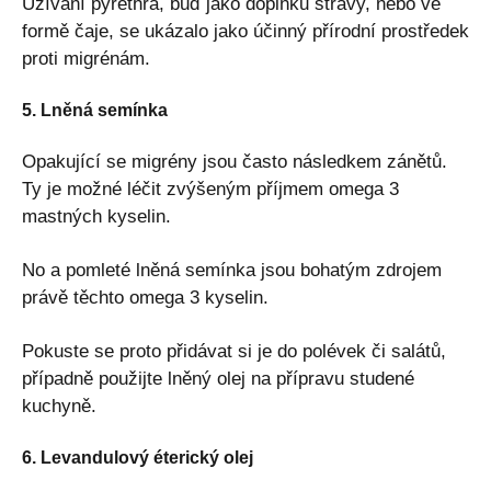
Užívání pyrethra, buď jako doplňku stravy, nebo ve
formě čaje, se ukázalo jako účinný přírodní prostředek
proti migrénám.
5. Lněná semínka
Opakující se migrény jsou často následkem zánětů.
Ty je možné léčit zvýšeným příjmem omega 3
mastných kyselin.
No a pomleté ​​lněná semínka jsou bohatým zdrojem
právě těchto omega 3 kyselin.
Pokuste se proto přidávat si je do polévek či salátů,
případně použijte lněný olej na přípravu studené
kuchyně.
6. Levandulový éterický olej