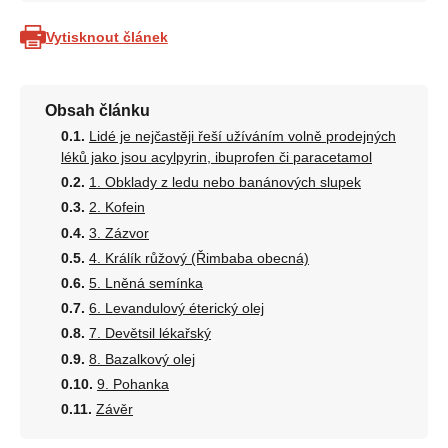
Vytisknout článek
Obsah článku
Lidé je nejčastěji řeší užíváním volně prodejných
léků jako jsou acylpyrin, ibuprofen či paracetamol
1. Obklady z ledu nebo banánových slupek
2. Kofein
3. Zázvor
4. Králík růžový (Řimbaba obecná)
5. Lněná semínka
6. Levandulový éterický olej
7. Devětsil lékařský
8. Bazalkový olej
9. Pohanka
Závěr