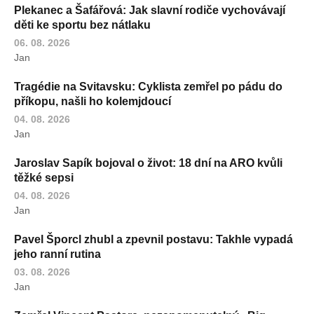
Plekanec a Šafářová: Jak slavní rodiče vychovávají
děti ke sportu bez nátlaku
06. 08. 2026
Jan
Tragédie na Svitavsku: Cyklista zemřel po pádu do
příkopu, našli ho kolemjdoucí
04. 08. 2026
Jan
Jaroslav Sapík bojoval o život: 18 dní na ARO kvůli
těžké sepsi
04. 08. 2026
Jan
Pavel Šporcl zhubl a zpevnil postavu: Takhle vypadá
jeho ranní rutina
03. 08. 2026
Jan