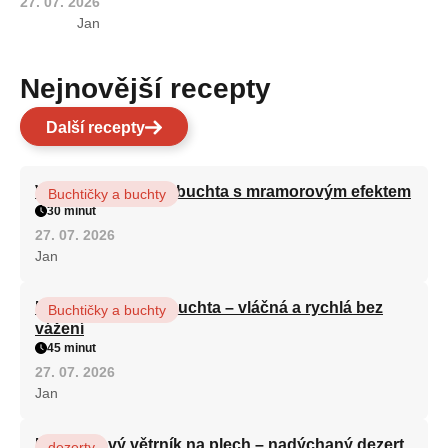
27. 07. 2026
Jan
Nejnovější recepty
Další recepty
Vláčná olejová litá buchta s mramorovým efektem
Buchtičky a buchty
30 minut
27. 07. 2026
Jan
Hrnková maková buchta – vláčná a rychlá bez
Buchtičky a buchty
vážení
45 minut
27. 07. 2026
Jan
Karamelový větrník na plech – nadýchaný dezert
dezerty