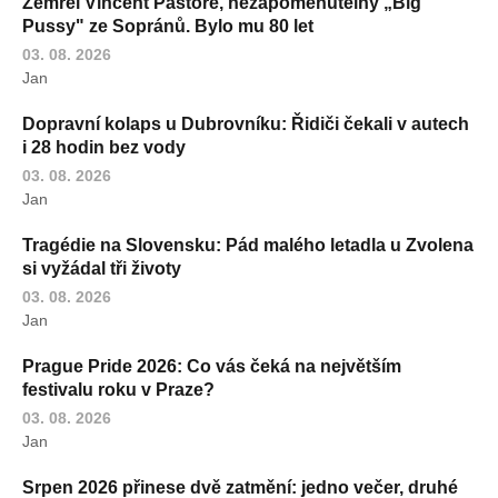
Zemřel Vincent Pastore, nezapomenutelný „Big
Pussy" ze Sopránů. Bylo mu 80 let
03. 08. 2026
Jan
Dopravní kolaps u Dubrovníku: Řidiči čekali v autech
i 28 hodin bez vody
03. 08. 2026
Jan
Tragédie na Slovensku: Pád malého letadla u Zvolena
si vyžádal tři životy
03. 08. 2026
Jan
Prague Pride 2026: Co vás čeká na největším
festivalu roku v Praze?
03. 08. 2026
Jan
Srpen 2026 přinese dvě zatmění: jedno večer, druhé