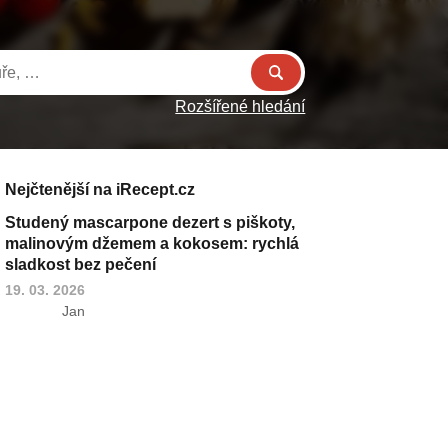
Rozšířené hledání
Nejčtenější na iRecept.cz
Studený mascarpone dezert s piškoty,
malinovým džemem a kokosem: rychlá
sladkost bez pečení
19. 03. 2026
Jan