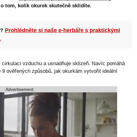
 tom, kolik okurek skutečně sklidíte.
n?
Prohlédněte si naše e-herbáře s praktickými
.
je cirkulaci vzduchu a usnadňuje sklizeň. Navíc pomáhá
e 9 ověřených způsobů, jak okurkám vytvořit ideální
Advertisement