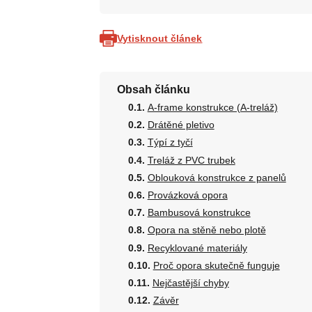
Vytisknout článek
Obsah článku
A-frame konstrukce (A-treláž)
Drátěné pletivo
Týpí z tyčí
Treláž z PVC trubek
Oblouková konstrukce z panelů
Provázková opora
Bambusová konstrukce
Opora na stěně nebo plotě
Recyklované materiály
Proč opora skutečně funguje
Nejčastější chyby
Závěr