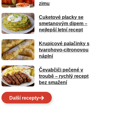
zimu
Cuketové placky se
smetanovým dipem –
nejlepší letní recept
Krupicové palačinky s
tvarohovo-citronovou
náplní
Čevabčiči pečené v
troubě – rychlý recept
bez smažení
Další recepty