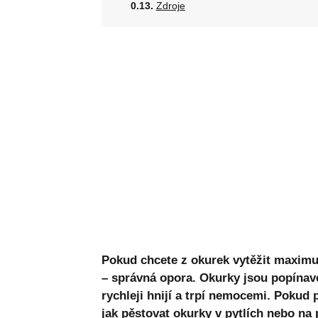
Zdroje
Pokud chcete z okurek vytěžit maximu
– správná opora. Okurky jsou popínavé
rychleji hnijí a trpí nemocemi. Pokud
jak pěstovat okurky v pytlích
nebo na 