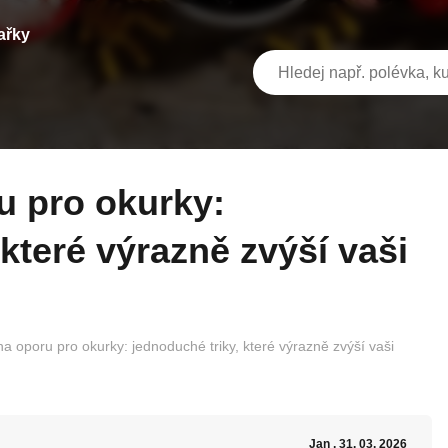
ařky
 které výrazně zvýší vaši
a oporu pro okurky: jednoduché triky, které výrazně zvýší vaši
Jan
, 31. 03. 2026