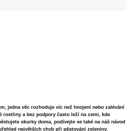
m, jedna věc rozhoduje víc než hnojení nebo zalévání
 rostliny a bez podpory často leží na zemi, kde
 pěstujete okurky doma, podívejte se také na náš návod
přehled
největších chyb při pěstování zeleniny
.