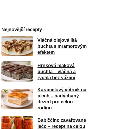
Nejnovější recepty
Vláčná olejová litá
buchta s mramorovým
efektem
Hrnková maková
buchta – vláčná a
rychlá bez vážení
Karamelový větrník na
plech – nadýchaný
dezert pro celou
rodinu
Babiččino zavařované
lečo – recept na celou