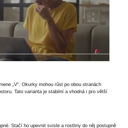
smene „V“. Okurky mohou růst po obou stranách
toru. Tato varianta je stabilní a vhodná i pro větší
pné. Stačí ho upevnit svisle a rostliny do něj postupně