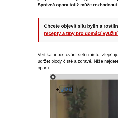
Správná opora totiž může rozhodnout o
Chcete objevit sílu bylin a rostli
recepty a tipy pro domácí využití
Vertikální pěstování šetří místo, zlepšu
udržet plody čisté a zdravé. Níže najdet
oporu.