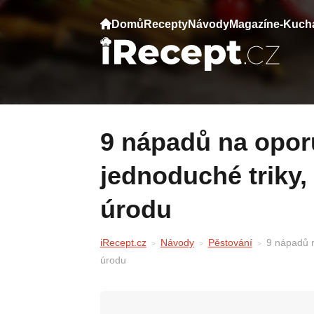
Domů
Recepty
Návody
Magazín
e-Kuch
9 nápadů na oporu pro okurky:
jednoduché triky,
úrodu
iRecept.cz
Návody
Pěstování
9 nápadů n
úrodu