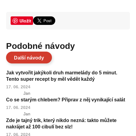
Uložit
Podobné návody
Další návody
Jak vytvořit jakýkoli druh marmelády do 5 minut.
Tento super recept by měl vědět každý
17. 06. 2024
Jan
Co se starým chlebem? Připrav z něj vynikající salát
17. 06. 2024
Jan
Zde je tajný trik, který nikdo nezná: takto můžete
nakrájet až 100 cibulí bez slz!
17. 06. 2024