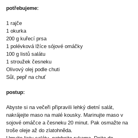
potřebujeme:
1 rajče
1 okurka
200 g kuřecí prsa
1 polévková lžíce sójové omáčky
100 g listů salátu
1 stroužek česneku
Olivový olej podle chuti
Sůl, pepř na chuť
postup:
Abyste si na večeři připravili lehký dietní salát,
nakrájejte maso na malé kousky. Marinujte maso v
sojové omáčce a česneku 20 minut. Pak osmažte na
troše oleje až do zlatohněda.