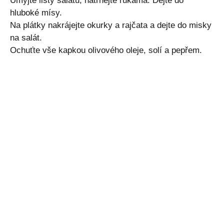
Umyjte listy salátu, natrhejte rukama. Dejte do
hluboké mísy.
Na plátky nakrájejte okurky a rajčata a dejte do misky
na salát.
Ochuťte vše kapkou olivového oleje, solí a pepřem.