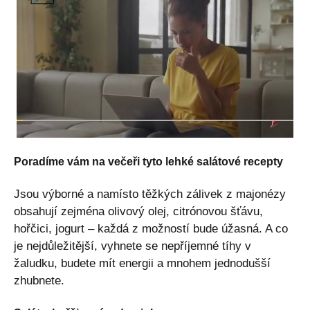
Poradíme vám na večeři tyto lehké salátové recepty
Jsou výborné a namísto těžkých zálivek z majonézy
obsahují zejména olivový olej, citrónovou šťávu,
hořčici, jogurt – každá z možností bude úžasná. A co
je nejdůležitější, vyhnete se nepříjemné tíhy v
žaludku, budete mít energii a mnohem jednodušší
zhubnete.