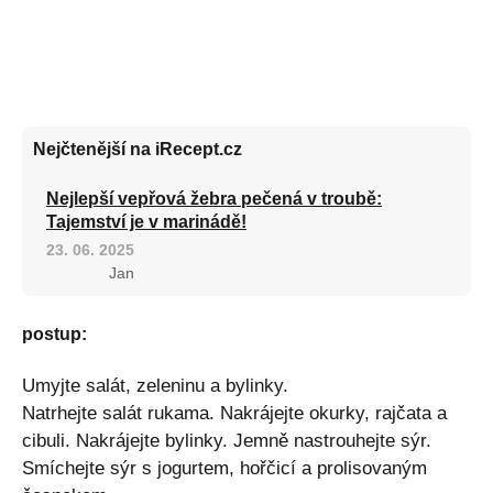
Nejčtenější na iRecept.cz
Nejlepší vepřová žebra pečená v troubě:
Tajemství je v marinádě!
23. 06. 2025
Jan
postup:
Umyjte salát, zeleninu a bylinky.
Natrhejte salát rukama. Nakrájejte okurky, rajčata a
cibuli. Nakrájejte bylinky. Jemně nastrouhejte sýr.
Smíchejte sýr s jogurtem, hořčicí a prolisovaným