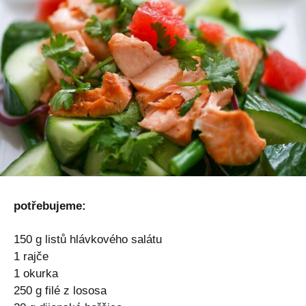
potřebujeme:
150 g listů hlávkového salátu
1 rajče
1 okurka
250 g filé z lososa