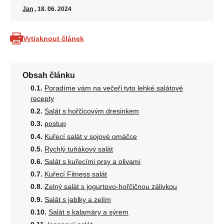
Jan
, 18. 06. 2024
Vytisknout článek
Obsah článku
Poradíme vám na večeři tyto lehké salátové
recepty
Salát s hořčicovým dresinkem
postup
Kuřecí salát v sojové omáčce
Rychlý tuňákový salát
Salát s kuřecími prsy a olivami
Kuřecí Fitness salát
Zelný salát s jogurtovo-hořčičnou zálivkou
Salát s jablky a zelím
Salát s kalamáry a sýrem