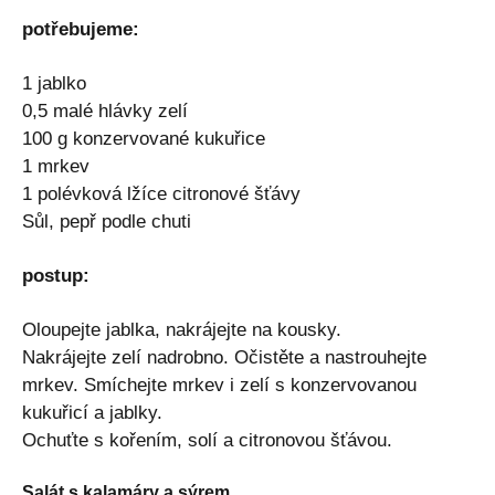
potřebujeme:
1 jablko
0,5 malé hlávky zelí
100 g konzervované kukuřice
1 mrkev
1 polévková lžíce citronové šťávy
Sůl, pepř podle chuti
postup:
Oloupejte jablka, nakrájejte na kousky.
Nakrájejte zelí nadrobno. Očistěte a nastrouhejte
mrkev. Smíchejte mrkev i zelí s konzervovanou
kukuřicí a jablky.
Ochuťte s kořením, solí a citronovou šťávou.
Salát s kalamáry a sýrem