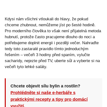
Kdysi nám všichni vtloukali do hlavy, že pokud
chceme zhubnout, nemůžeme jíst po šesté hodině.
Pro moderního člověka to však není přijatelná metoda
hubnutí, protože často pracujeme dlouho do noci a
potřebujeme doplnit energii i později večer. Nahraďte
tedy toto zastaralé pravidlo tímto jednoduchým
řešením – večeři 3 hodiny před spaním, vylučte
sacharidy, nejezte před TV, uberte sůl a vyberte si na
večeři tyto lehké saláty.
Chcete objevit sílu bylin a rostlin?
Prohlédněte si naše e-herbáře s
praktickými recepty a tipy pro domácí
využití.