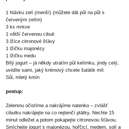
1 hlávku zelí (menší) (můžete dát půl na půl s
červeným zelím)
3 ks mrkve
1 větší červenou cibuli
3 lžíce citronové šťávy
1 lžičku majonézy
1 lžičku medu
Bílý jogurt – já někdy utratím půl kelímku, jindy celý,
uvidíte sami, jaký krémový chcete šalátik mít
Sůl, mletý kmín
postup:
Zeleninu očistíme a nakrájíme natenko – zvlášť
cibulku nakrájejte na co nejtenčí plátky. Nechte 15
minut odležet a potom pokapejte citronovou šťávou.
Smíchejte jogurt s majonézou, hořčicí, medem, solí a