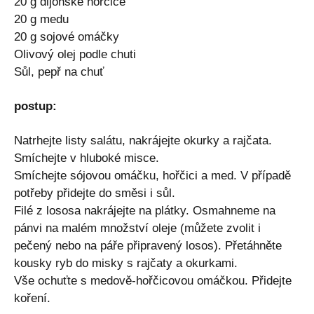
20 g dijonské hořčice
20 g medu
20 g sojové omáčky
Olivový olej podle chuti
Sůl, pepř na chuť
postup:
Natrhejte listy salátu, nakrájejte okurky a rajčata.
Smíchejte v hluboké misce.
Smíchejte sójovou omáčku, hořčici a med. V případě
potřeby přidejte do směsi i sůl.
Filé z lososa nakrájejte na plátky. Osmahneme na
pánvi na malém množství oleje (můžete zvolit i
pečený nebo na páře připravený losos). Přetáhněte
kousky ryb do misky s rajčaty a okurkami.
Vše ochuťte s medově-hořčicovou omáčkou. Přidejte
koření.