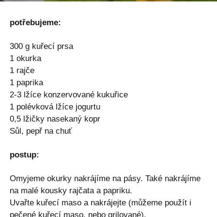
potřebujeme:
300 g kuřecí prsa
1 okurka
1 rajče
1 paprika
2-3 lžíce konzervované kukuřice
1 polévková lžíce jogurtu
0,5 lžičky nasekaný kopr
Sůl, pepř na chuť
postup:
Omyjeme okurky nakrájíme na pásy. Také nakrájíme
na malé kousky rajčata a papriku.
Uvařte kuřecí maso a nakrájejte (můžeme použít i
pečené kuřecí maso, nebo grilované).