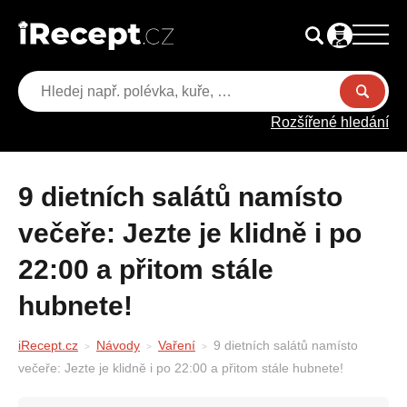
Rozšířené hledání
9 dietních salátů namísto
večeře: Jezte je klidně i po
22:00 a přitom stále
hubnete!
iRecept.cz
Návody
Vaření
9 dietních salátů namísto
večeře: Jezte je klidně i po 22:00 a přitom stále hubnete!