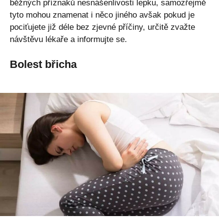
běžných příznaků nesnášenlivosti lepku, samozřejmě
tyto mohou znamenat i něco jiného avšak pokud je
pociťujete již déle bez zjevné příčiny, určitě zvažte
návštěvu lékaře a informujte se.
Bolest břicha