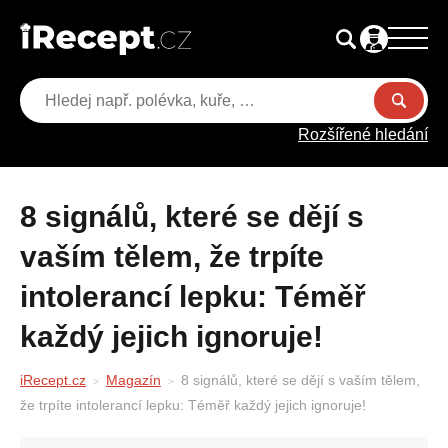
Rozšířené hledání
8 signálů, které se dějí s
vaším tělem, že trpíte
intolerancí lepku: Téměř
každý jejich ignoruje!
iRecept.cz
Magazín
8 signálů, které se dějí s vaším tělem,
že trpíte intolerancí lepku: Téměř každý jejich ignoruje!