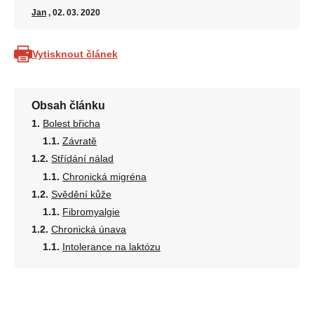
Jan
, 02. 03. 2020
Vytisknout článek
Obsah článku
Bolest břicha
Závratě
Střídání nálad
Chronická migréna
Svědění kůže
Fibromyalgie
Chronická únava
Intolerance na laktózu