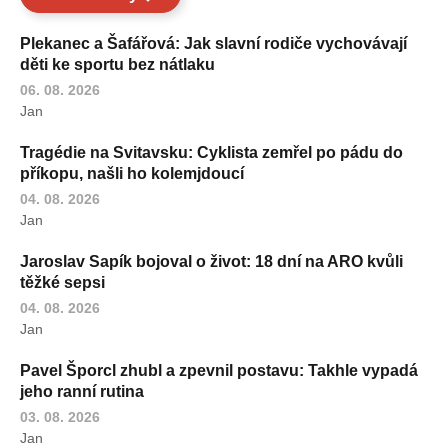
Plekanec a Šafářová: Jak slavní rodiče vychovávají
děti ke sportu bez nátlaku
06. 08. 2026
Jan
Tragédie na Svitavsku: Cyklista zemřel po pádu do
příkopu, našli ho kolemjdoucí
04. 08. 2026
Jan
Jaroslav Sapík bojoval o život: 18 dní na ARO kvůli
těžké sepsi
04. 08. 2026
Jan
Pavel Šporcl zhubl a zpevnil postavu: Takhle vypadá
jeho ranní rutina
03. 08. 2026
Jan