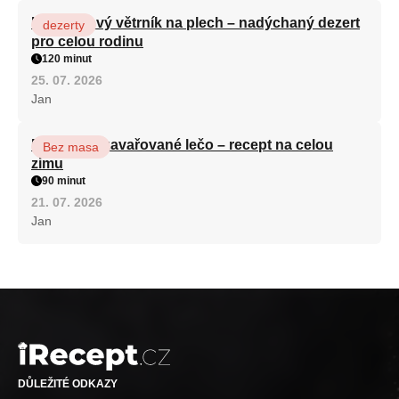
Karamelový větrník na plech – nadýchaný dezert
dezerty
pro celou rodinu
120 minut
25. 07. 2026
Jan
Babiččino zavařované lečo – recept na celou
Bez masa
zimu
90 minut
21. 07. 2026
Jan
DŮLEŽITÉ ODKAZY