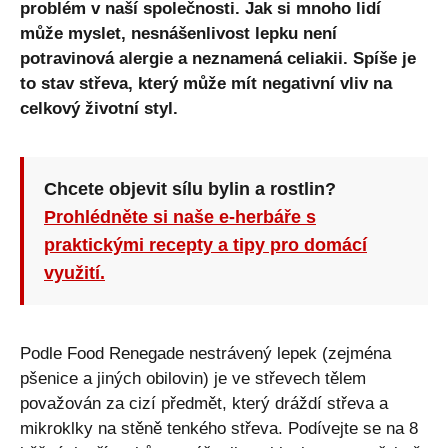
problém v naší společnosti. Jak si mnoho lidí
může myslet, nesnášenlivost lepku není
potravinová alergie a neznamená celiakii. Spíše je
to stav střeva, který může mít negativní vliv na
celkový životní styl.
Chcete objevit sílu bylin a rostlin?
Prohlédněte si naše e-herbáře s
praktickými recepty a tipy pro domácí
využití.
Podle Food Renegade nestrávený lepek (zejména
pšenice a jiných obilovin) je ve střevech tělem
považován za cizí předmět, který dráždí střeva a
mikroklky na stěně tenkého střeva. Podívejte se na 8