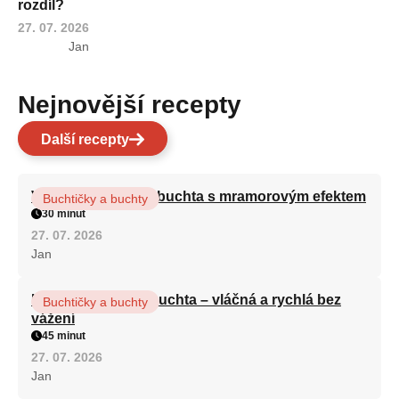
rozdíl?
27. 07. 2026
Jan
Nejnovější recepty
Další recepty
Vláčná olejová litá buchta s mramorovým efektem
Buchtičky a buchty
30 minut
27. 07. 2026
Jan
Hrnková maková buchta – vláčná a rychlá bez
Buchtičky a buchty
vážení
45 minut
27. 07. 2026
Jan