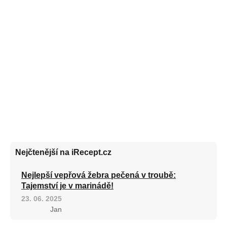
Nejčtenější na iRecept.cz
Nejlepší vepřová žebra pečená v troubě:
Tajemství je v marinádě!
23. 06. 2025
Jan