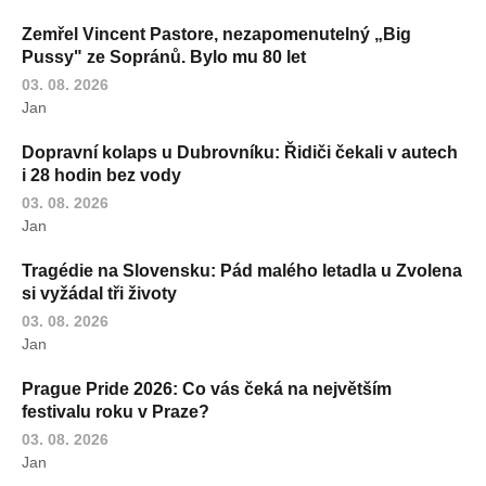
Zemřel Vincent Pastore, nezapomenutelný „Big
Pussy" ze Sopránů. Bylo mu 80 let
03. 08. 2026
Jan
Dopravní kolaps u Dubrovníku: Řidiči čekali v autech
i 28 hodin bez vody
03. 08. 2026
Jan
Tragédie na Slovensku: Pád malého letadla u Zvolena
si vyžádal tři životy
03. 08. 2026
Jan
Prague Pride 2026: Co vás čeká na největším
festivalu roku v Praze?
03. 08. 2026
Jan