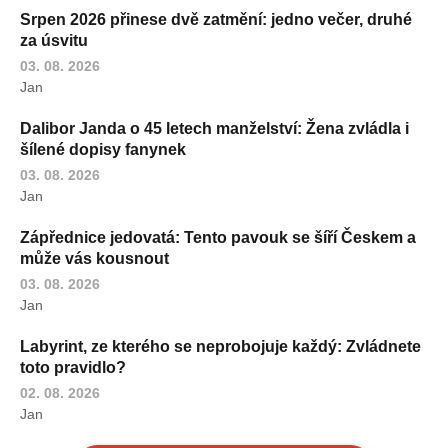
Srpen 2026 přinese dvě zatmění: jedno večer, druhé
za úsvitu
03. 08. 2026
Jan
Dalibor Janda o 45 letech manželství: Žena zvládla i
šílené dopisy fanynek
03. 08. 2026
Jan
Zápřednice jedovatá: Tento pavouk se šíří Českem a
může vás kousnout
03. 08. 2026
Jan
Labyrint, ze kterého se neprobojuje každý: Zvládnete
toto pravidlo?
02. 08. 2026
Jan