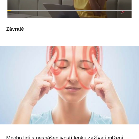
Závratě
Mnoho lidí s nesnášenlivostí lepku zažívají mlžení