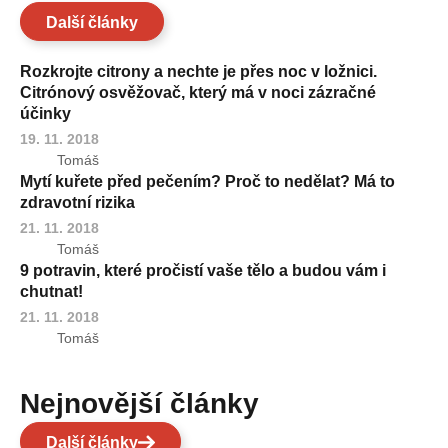
Další články
Rozkrojte citrony a nechte je přes noc v ložnici.
Citrónový osvěžovač, který má v noci zázračné
účinky
19. 11. 2018
Tomáš
Mytí kuřete před pečením? Proč to nedělat? Má to
zdravotní rizika
21. 11. 2018
Tomáš
9 potravin, které pročistí vaše tělo a budou vám i
chutnat!
21. 11. 2018
Tomáš
Nejnovější články
Další články