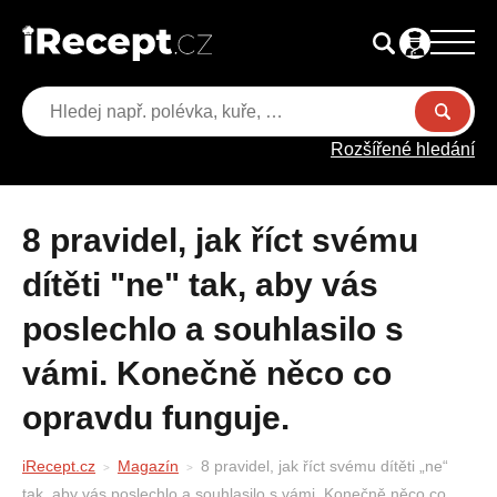
Rozšířené hledání
8 pravidel, jak říct svému
dítěti "ne" tak, aby vás
poslechlo a souhlasilo s
vámi. Konečně něco co
opravdu funguje.
iRecept.cz
Magazín
8 pravidel, jak říct svému dítěti „ne“
tak, aby vás poslechlo a souhlasilo s vámi. Konečně něco co