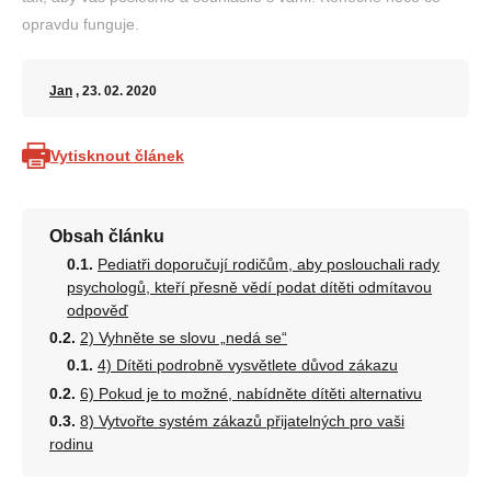
opravdu funguje.
Jan
, 23. 02. 2020
Vytisknout článek
Obsah článku
Pediatři doporučují rodičům, aby poslouchali rady
psychologů, kteří přesně vědí podat dítěti odmítavou
odpověď
2) Vyhněte se slovu „nedá se“
4) Dítěti podrobně vysvětlete důvod zákazu
6) Pokud je to možné, nabídněte dítěti alternativu
8) Vytvořte systém zákazů přijatelných pro vaši
rodinu