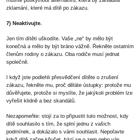
musíte poskytnout alternativu, která by zahladila
zklamání, které má dítě po zákazu.
7) Neaktivujte.
Jen tím dítěti uškodíte. Vaše „ne“ by mělo být
konečná a mělo by být bráno vážně. Řekněte ostatním
členům rodiny o zákazu. Oba rodiče musí jednat
společně.
I když jste podlehli přesvědčení dítěte o zrušení
zákazu, řekněte mu, proč děláte ústupky: protože mu
důvěřujete, protože si myslíte, že jakýkoli problém lze
vyřešit klidně a bez skandálů.
Nezapomeňte: stojí za to připustit tuto možnost, kdy
dítě souhlasilo s tím, že splní jednu z vašich
podmínek, a dokázalo s vámi souhlasit. Nepoľavte
když dítě začne kňučet, hází se o zem nebo vás