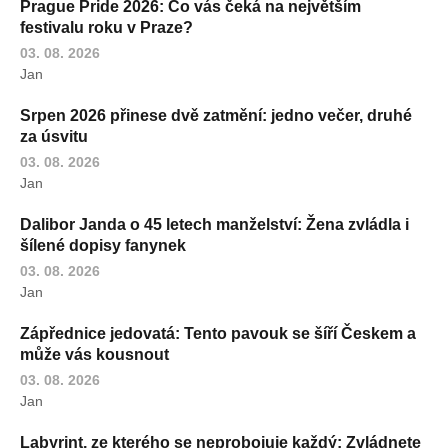
Prague Pride 2026: Co vás čeká na největším
festivalu roku v Praze?
03. 08. 2026
Jan
Srpen 2026 přinese dvě zatmění: jedno večer, druhé
za úsvitu
03. 08. 2026
Jan
Dalibor Janda o 45 letech manželství: Žena zvládla i
šílené dopisy fanynek
03. 08. 2026
Jan
Zápřednice jedovatá: Tento pavouk se šíří Českem a
může vás kousnout
03. 08. 2026
Jan
Labyrint, ze kterého se neprobojuje každý: Zvládnete