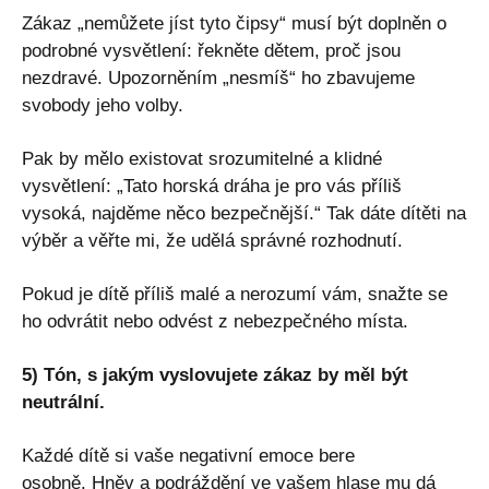
Zákaz „nemůžete jíst tyto čipsy“ musí být doplněn o
podrobné vysvětlení: řekněte dětem, proč jsou
nezdravé. Upozorněním „nesmíš“ ho zbavujeme
svobody jeho volby.
Pak by mělo existovat srozumitelné a klidné
vysvětlení: „Tato horská dráha je pro vás příliš
vysoká, najděme něco bezpečnější.“ Tak dáte dítěti na
výběr a věřte mi, že udělá správné rozhodnutí.
Pokud je dítě příliš malé a nerozumí vám, snažte se
ho odvrátit nebo odvést z nebezpečného místa.
5) Tón, s jakým vyslovujete zákaz by měl být
neutrální.
Každé dítě si vaše negativní emoce bere
osobně. Hněv a podráždění ve vašem hlase mu dá