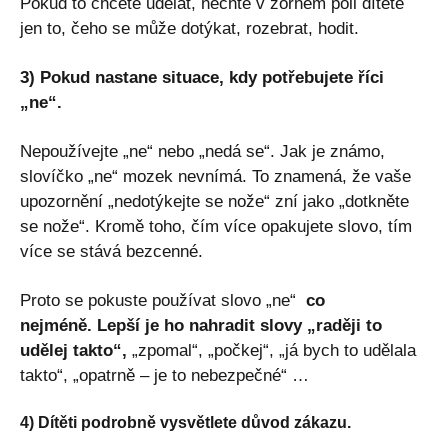
Pokud to chcete udělat, nechte v zorném poli dítěte
jen to, čeho se může dotýkat, rozebrat, hodit.
3) Pokud nastane situace, kdy potřebujete říci
„ne“.
Nepoužívejte „ne“ nebo „nedá se“. Jak je známo,
slovíčko „ne“ mozek nevnímá. To znamená, že vaše
upozornění „nedotýkejte se nože“ zní jako „dotkněte
se nože“. Kromě toho, čím více opakujete slovo, tím
více se stává bezcenné.
Proto se pokuste používat slovo „ne“
co
nejméně. Lepší je ho nahradit slovy „raději to
udělej takto“,
„zpomal“, „počkej“, „já bych to udělala
takto“, „opatrně – je to nebezpečné“ …
4) Dítěti podrobně vysvětlete důvod zákazu.