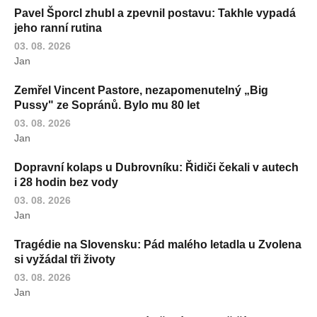
Pavel Šporcl zhubl a zpevnil postavu: Takhle vypadá
jeho ranní rutina
03. 08. 2026
Jan
Zemřel Vincent Pastore, nezapomenutelný „Big
Pussy" ze Sopránů. Bylo mu 80 let
03. 08. 2026
Jan
Dopravní kolaps u Dubrovníku: Řidiči čekali v autech
i 28 hodin bez vody
03. 08. 2026
Jan
Tragédie na Slovensku: Pád malého letadla u Zvolena
si vyžádal tři životy
03. 08. 2026
Jan