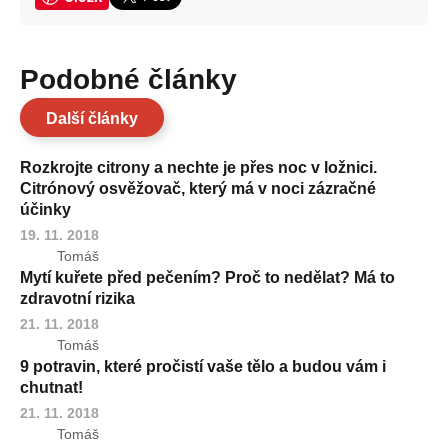
Podobné články
Další články
Rozkrojte citrony a nechte je přes noc v ložnici.
Citrónový osvěžovač, který má v noci zázračné
účinky
19. 11. 2018
Tomáš
Mytí kuřete před pečením? Proč to nedělat? Má to
zdravotní rizika
21. 11. 2018
Tomáš
9 potravin, které pročistí vaše tělo a budou vám i
chutnat!
21. 11. 2018
Tomáš