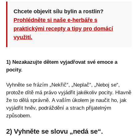
Chcete objevit sílu bylin a rostlin?
Prohlédněte si naše e-herbáře s
praktickými recepty a tipy pro domácí
využití.
1) Nezakazujte dětem vyjadřovat své emoce a
pocity.
Vyhněte se frázím „Nekřič“, „Neplač“, „Neboj se“,
protože dítě má právo vyjádřit jakékoliv pocity. Hlavně
že to dělá správně. A vaším úkolem je naučit ho, jak
vyjádřit hněv, podráždění a strach přijatelným
způsobem.
2) Vyhněte se slovu „nedá se“.