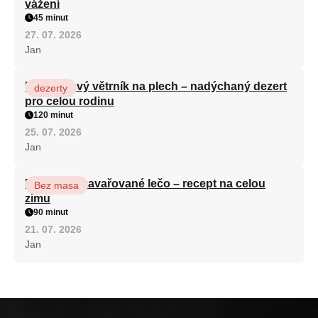
vážení
45 minut
27. 07. 2026
Jan
Karamelový větrník na plech – nadýchaný dezert
dezerty
pro celou rodinu
120 minut
25. 07. 2026
Jan
Babiččino zavařované lečo – recept na celou
Bez masa
zimu
90 minut
21. 07. 2026
Jan