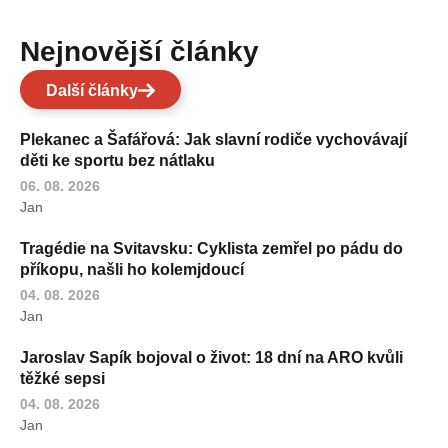
Nejnovější články
Další články
Plekanec a Šafářová: Jak slavní rodiče vychovávají
děti ke sportu bez nátlaku
06. 08. 2026
Jan
Tragédie na Svitavsku: Cyklista zemřel po pádu do
příkopu, našli ho kolemjdoucí
04. 08. 2026
Jan
Jaroslav Sapík bojoval o život: 18 dní na ARO kvůli
těžké sepsi
04. 08. 2026
Jan