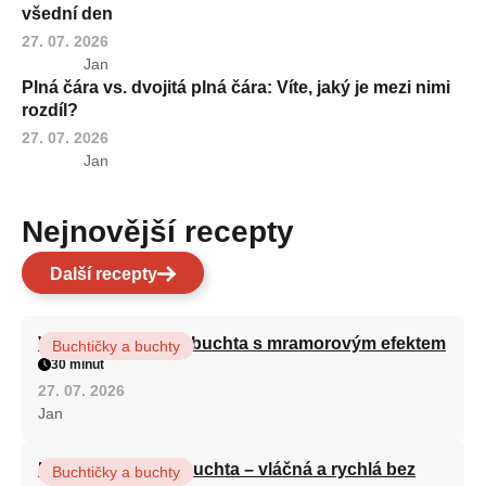
všední den
27. 07. 2026
Jan
Plná čára vs. dvojitá plná čára: Víte, jaký je mezi nimi
rozdíl?
27. 07. 2026
Jan
Nejnovější recepty
Další recepty
Vláčná olejová litá buchta s mramorovým efektem
Buchtičky a buchty
30 minut
27. 07. 2026
Jan
Hrnková maková buchta – vláčná a rychlá bez
Buchtičky a buchty