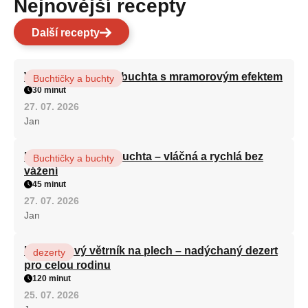
Nejnovější recepty
Další recepty
Vláčná olejová litá buchta s mramorovým efektem
Buchtičky a buchty
30 minut
27. 07. 2026
Jan
Hrnková maková buchta – vláčná a rychlá bez
Buchtičky a buchty
vážení
45 minut
27. 07. 2026
Jan
Karamelový větrník na plech – nadýchaný dezert
dezerty
pro celou rodinu
120 minut
25. 07. 2026