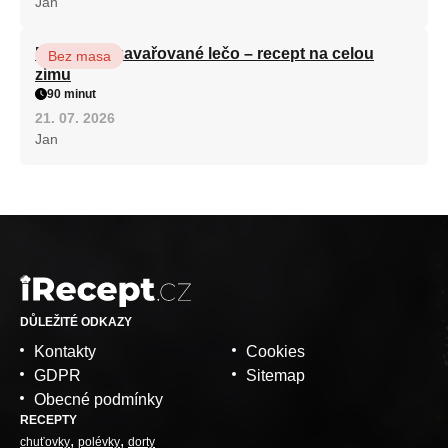
Jan
Babiččino zavařované lečo – recept na celou
Bez masa
zimu
90 minut
21. 07. 2026
Jan
DŮLEŽITÉ ODKAZY
Kontakty
Cookies
GDPR
Sitemap
Obecné podmínky
RECEPTY
chuťovky
polévky
dorty