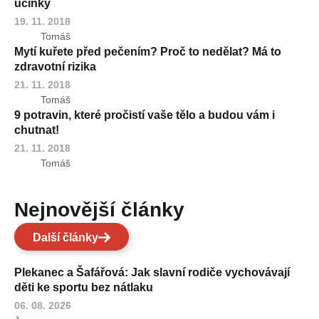
účinky
19. 11. 2018
Tomáš
Mytí kuřete před pečením? Proč to nedělat? Má to
zdravotní rizika
21. 11. 2018
Tomáš
9 potravin, které pročistí vaše tělo a budou vám i
chutnat!
21. 11. 2018
Tomáš
Nejnovější články
Další články
Plekanec a Šafářová: Jak slavní rodiče vychovávají
děti ke sportu bez nátlaku
06. 08. 2026