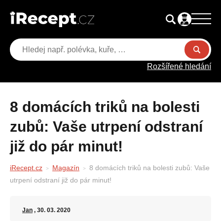
Rozšířené hledání
8 domácích triků na bolesti
zubů: Vaše utrpení odstraní
již do pár minut!
iRecept.cz
Magazín
8 domácích triků na bolesti zubů: Vaše
utrpení odstraní již do pár minut!
Jan
, 30. 03. 2020