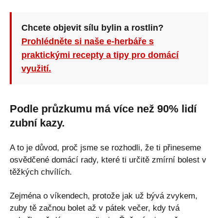
Chcete objevit sílu bylin a rostlin?
Prohlédněte si naše e-herbáře s
praktickými recepty a tipy pro domácí
využití.
Podle průzkumu má více než 90% lidí
zubní kazy.
A to je důvod, proč jsme se rozhodli, že ti přineseme
osvědčené domácí rady, které ti určitě zmírní bolest v
těžkých chvílích.
Zejména o víkendech, protože jak už bývá zvykem,
zuby tě začnou bolet až v pátek večer, kdy tvá