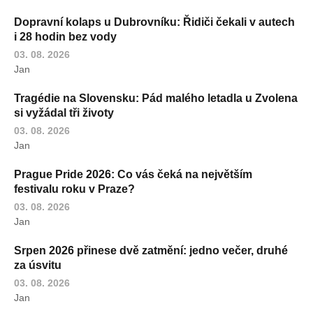
Dopravní kolaps u Dubrovníku: Řidiči čekali v autech
i 28 hodin bez vody
03. 08. 2026
Jan
Tragédie na Slovensku: Pád malého letadla u Zvolena
si vyžádal tři životy
03. 08. 2026
Jan
Prague Pride 2026: Co vás čeká na největším
festivalu roku v Praze?
03. 08. 2026
Jan
Srpen 2026 přinese dvě zatmění: jedno večer, druhé
za úsvitu
03. 08. 2026
Jan