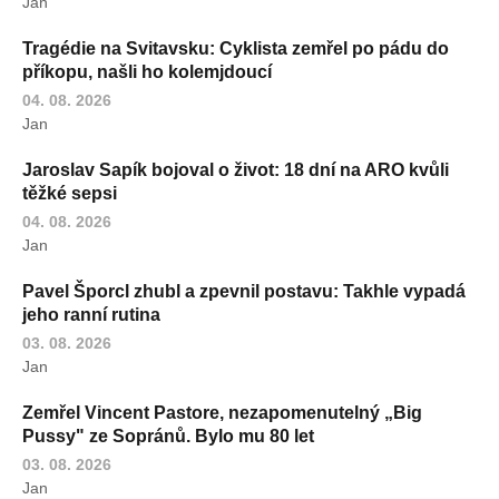
Jan
Tragédie na Svitavsku: Cyklista zemřel po pádu do
příkopu, našli ho kolemjdoucí
04. 08. 2026
Jan
Jaroslav Sapík bojoval o život: 18 dní na ARO kvůli
těžké sepsi
04. 08. 2026
Jan
Pavel Šporcl zhubl a zpevnil postavu: Takhle vypadá
jeho ranní rutina
03. 08. 2026
Jan
Zemřel Vincent Pastore, nezapomenutelný „Big
Pussy" ze Sopránů. Bylo mu 80 let
03. 08. 2026
Jan