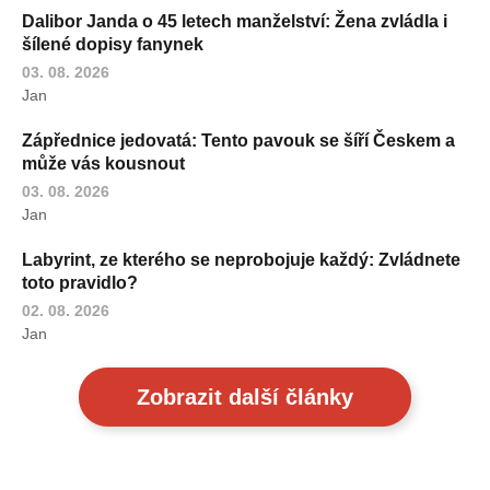
Dalibor Janda o 45 letech manželství: Žena zvládla i
šílené dopisy fanynek
03. 08. 2026
Jan
Zápřednice jedovatá: Tento pavouk se šíří Českem a
může vás kousnout
03. 08. 2026
Jan
Labyrint, ze kterého se neprobojuje každý: Zvládnete
toto pravidlo?
02. 08. 2026
Jan
Zobrazit další články