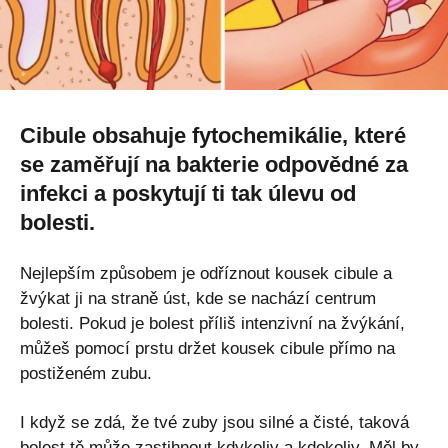
Cibule obsahuje fytochemikálie, které
se zaměřují na bakterie odpovědné za
infekci a poskytují ti tak úlevu od
bolesti.
Nejlepším způsobem je odříznout kousek cibule a
žvýkat ji na straně úst, kde se nachází centrum
bolesti. Pokud je bolest příliš intenzivní na žvýkání,
můžeš pomocí prstu držet kousek cibule přímo na
postiženém zubu.
I když se zdá, že tvé zuby jsou silné a čisté, taková
bolest tě může zastihnout kdykoliv a kdekoliv. Měl by