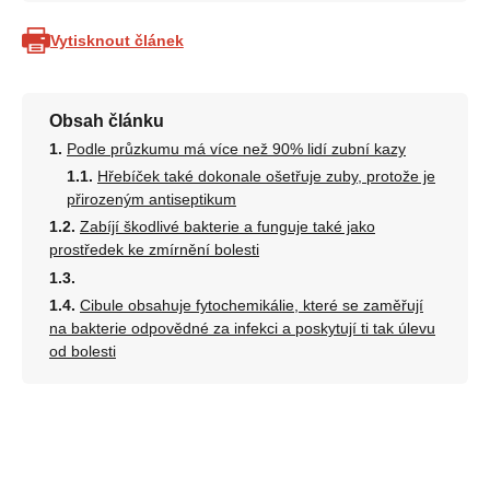
Vytisknout článek
Obsah článku
Podle průzkumu má více než 90% lidí zubní kazy
Hřebíček také dokonale ošetřuje zuby, protože je
přirozeným antiseptikum
Zabíjí škodlivé bakterie a funguje také jako
prostředek ke zmírnění bolesti
Cibule obsahuje fytochemikálie, které se zaměřují
na bakterie odpovědné za infekci a poskytují ti tak úlevu
od bolesti