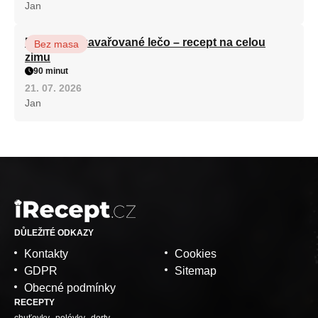
Jan
Babiččino zavařované lečo – recept na celou
Bez masa
zimu
90 minut
21. 07. 2026
Jan
DŮLEŽITÉ ODKAZY
Kontakty
Cookies
GDPR
Sitemap
Obecné podmínky
RECEPTY
chuťovky
polévky
dorty