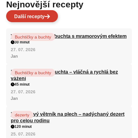
Nejnovější recepty
Další recepty
Vláčná olejová litá buchta s mramorovým efektem
Buchtičky a buchty
30 minut
27. 07. 2026
Jan
Hrnková maková buchta – vláčná a rychlá bez
Buchtičky a buchty
vážení
45 minut
27. 07. 2026
Jan
Karamelový větrník na plech – nadýchaný dezert
dezerty
pro celou rodinu
120 minut
25. 07. 2026