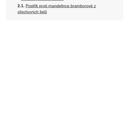
Postřik proti mandelince bramborové z
ořechových listů