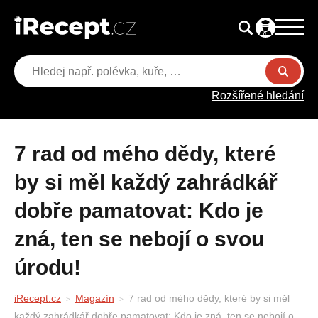
Rozšířené hledání
7 rad od mého dědy, které
by si měl každý zahrádkář
dobře pamatovat: Kdo je
zná, ten se nebojí o svou
úrodu!
iRecept.cz
Magazín
7 rad od mého dědy, které by si měl
každý zahrádkář dobře pamatovat: Kdo je zná, ten se nebojí o