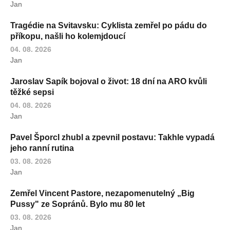
Jan
Tragédie na Svitavsku: Cyklista zemřel po pádu do
příkopu, našli ho kolemjdoucí
04. 08. 2026
Jan
Jaroslav Sapík bojoval o život: 18 dní na ARO kvůli
těžké sepsi
04. 08. 2026
Jan
Pavel Šporcl zhubl a zpevnil postavu: Takhle vypadá
jeho ranní rutina
03. 08. 2026
Jan
Zemřel Vincent Pastore, nezapomenutelný „Big
Pussy" ze Sopránů. Bylo mu 80 let
03. 08. 2026
Jan