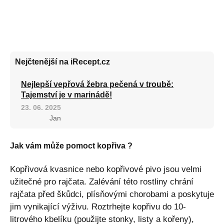
Nejčtenější na iRecept.cz
Nejlepší vepřová žebra pečená v troubě:
Tajemství je v marinádě!
23. 06. 2025
Jan
Jak vám může pomoct kopřiva ?
Kopřivová kvasnice nebo kopřivové pivo jsou velmi
užitečné pro rajčata. Zalévání této rostliny chrání
rajčata před škůdci, plísňovými chorobami a poskytuje
jim vynikající výživu. Roztrhejte kopřivu do 10-
litrového kbelíku (použijte stonky, listy a kořeny),