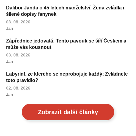
Dalibor Janda o 45 letech manželství: Žena zvládla i
šílené dopisy fanynek
03. 08. 2026
Jan
Zápřednice jedovatá: Tento pavouk se šíří Českem a
může vás kousnout
03. 08. 2026
Jan
Labyrint, ze kterého se neprobojuje každý: Zvládnete
toto pravidlo?
02. 08. 2026
Jan
Zobrazit další články