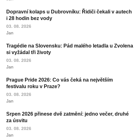
Dopravní kolaps u Dubrovníku: Řidiči čekali v autech
i 28 hodin bez vody
03. 08. 2026
Jan
Tragédie na Slovensku: Pád malého letadla u Zvolena
si vyžádal tři životy
03. 08. 2026
Jan
Prague Pride 2026: Co vás čeká na největším
festivalu roku v Praze?
03. 08. 2026
Jan
Srpen 2026 přinese dvě zatmění: jedno večer, druhé
za úsvitu
03. 08. 2026
Jan