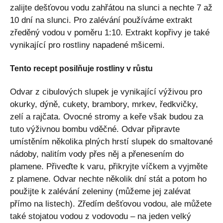
zalijte dešťovou vodu zahřátou na slunci a nechte 7 až
10 dní na slunci. Pro zalévání používáme extrakt
zředěný vodou v poměru 1:10. Extrakt kopřivy je také
vynikající pro rostliny napadené mšicemi.
Tento recept posilňuje rostliny v růstu
Odvar z cibulových slupek je vynikající výživou pro
okurky, dýně, cukety, brambory, mrkev, ředkvičky,
zelí a rajčata. Ovocné stromy a keře však budou za
tuto výživnou bombu vděčné. Odvar připravte
umístěním několika plných hrstí slupek do smaltované
nádoby, nalitím vody přes něj a přenesením do
plamene. Přiveďte k varu, přikryjte víčkem a vyjměte
z plamene. Odvar nechte několik dní stát a potom ho
použijte k zalévání zeleniny (můžeme jej zalévat
přímo na listech). Zředím dešťovou vodou, ale můžete
také stojatou vodou z vodovodu – na jeden velký