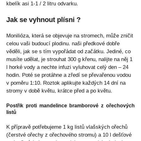
kbelík asi 1-1 / 2 litru odvarku.
Jak se vyhnout plísni ?
Monilióza, která se objevuje na stromech, může zničit
celou vaši budoucí plodinu. naši předkové dobře
věděli, jak se s tím vypořádat od začátku. Jediné, co
musíte udělat, je strouhat 300 g křenu, nalijte na něj 1
l horké vody a nechte infuzi vyluhovat celý den – 24
hodin. Poté se protáhne a zředí se převařenou vodou
v poměru 1:10. Roztok aplikujte každých 14 dní na
stromy v době květu, krátce před a po květu.
Postřik proti mandelince bramborové z ořechových
listů
K přípravě potřebujeme 1 kg listů vlašských ořechů
(čerstvé ořechy z ořechového stromu) a 10 l dešťové