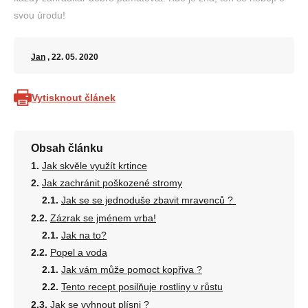
svou úrodu!
Jan
, 22. 05. 2020
Vytisknout článek
Obsah článku
Jak skvěle využít krtince
Jak zachránit poškozené stromy
Jak se se jednoduše zbavit mravenců ?
Zázrak se jménem vrba!
Jak na to?
Popel a voda
Jak vám může pomoct kopřiva ?
Tento recept posilňuje rostliny v růstu
Jak se vyhnout plísni ?