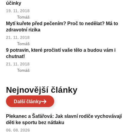
účinky
19. 11. 2018
Tomáš
Mytí kuřete před pečením? Proč to nedělat? Má to
zdravotní rizika
21. 11. 2018
Tomáš
9 potravin, které pročistí vaše tělo a budou vám i
chutnat!
21. 11. 2018
Tomáš
Nejnovější články
Další články
Plekanec a Šafářová: Jak slavní rodiče vychovávají
děti ke sportu bez nátlaku
06. 08. 2026