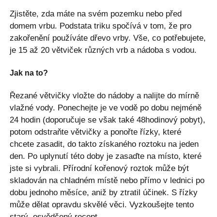
Zjistěte, zda máte na svém pozemku nebo před
domem vrbu. Podstata triku spočívá v tom, že pro
zakořenění používáte dřevo vrby. Vše, co potřebujete,
je 15 až 20 větviček různých vrb a nádoba s vodou.
Jak na to?
Řezané větvičky vložte do nádoby a nalijte do mírně
vlažné vody. Ponechejte je ve vodě po dobu nejméně
24 hodin (doporučuje se však také 48hodinový pobyt),
potom odstraňte větvičky a ponořte řízky, které
chcete zasadit, do takto získaného roztoku na jeden
den. Po uplynutí této doby je zasaďte na místo, které
jste si vybrali. Přírodní kořenový roztok může být
skladován na chladném místě nebo přímo v lednici po
dobu jednoho měsíce, aniž by ztratil účinek. S řízky
může dělat opravdu skvělé věci. Vyzkoušejte tento
starý, osvědčený recept.