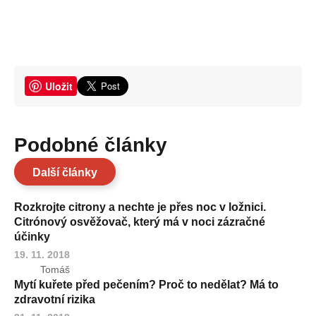
Uložit
Podobné články
Další články
Rozkrojte citrony a nechte je přes noc v ložnici.
Citrónový osvěžovač, který má v noci zázračné
účinky
19. 11. 2018
Tomáš
Mytí kuřete před pečením? Proč to nedělat? Má to
zdravotní rizika