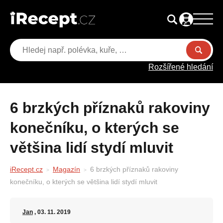
Rozšířené hledání
6 brzkých příznaků rakoviny
konečníku, o kterých se
většina lidí stydí mluvit
iRecept.cz
Magazín
6 brzkých příznaků rakoviny
konečníku, o kterých se většina lidí stydí mluvit
Jan
, 03. 11. 2019