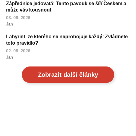
Zápřednice jedovatá: Tento pavouk se šíří Českem a
může vás kousnout
03. 08. 2026
Jan
Labyrint, ze kterého se neprobojuje každý: Zvládnete
toto pravidlo?
02. 08. 2026
Jan
Zobrazit další články