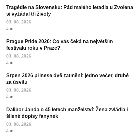
Tragédie na Slovensku: Pád malého letadla u Zvolena
si vyžádal tři životy
03. 08. 2026
Jan
Prague Pride 2026: Co vás čeká na největším
festivalu roku v Praze?
03. 08. 2026
Jan
Srpen 2026 přinese dvě zatmění: jedno večer, druhé
za úsvitu
03. 08. 2026
Jan
Dalibor Janda o 45 letech manželství: Žena zvládla i
šílené dopisy fanynek
03. 08. 2026
Jan