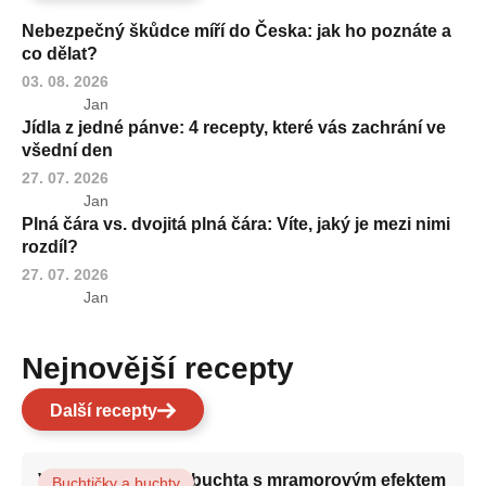
Nebezpečný škůdce míří do Česka: jak ho poznáte a
co dělat?
03. 08. 2026
Jan
Jídla z jedné pánve: 4 recepty, které vás zachrání ve
všední den
27. 07. 2026
Jan
Plná čára vs. dvojitá plná čára: Víte, jaký je mezi nimi
rozdíl?
27. 07. 2026
Jan
Nejnovější recepty
Další recepty
Vláčná olejová litá buchta s mramorovým efektem
Buchtičky a buchty