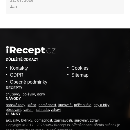
21. 07. 2026
Jan
DŮLEŽITÉ ODKAZY
Kontakty
Cookies
GDPR
Sitemap
Obecné podmínky
RECEPTY
chuťovky
polévky
dorty
NÁVODY
babské rady
krása
domácnost
kuchyně
péče o tělo
tipy a triky
pěstování
vaření
zahrada
zdraví
ČLÁNKY
aktuality
bylinky
domácnost
zajímavosti
suroviny
zdraví
Copyright © 2017 - 2026 www.iRecept.cz Šíření obsahu těchto stránek je