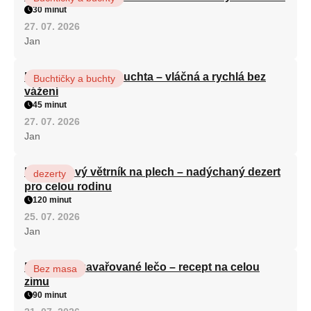
30 minut
27. 07. 2026
Jan
Hrnková maková buchta – vláčná a rychlá bez
Buchtičky a buchty
vážení
45 minut
27. 07. 2026
Jan
Karamelový větrník na plech – nadýchaný dezert
dezerty
pro celou rodinu
120 minut
25. 07. 2026
Jan
Babiččino zavařované lečo – recept na celou
Bez masa
zimu
90 minut