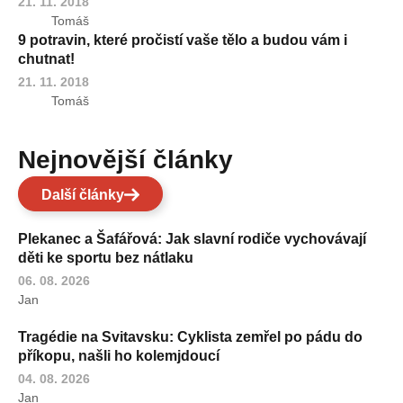
21. 11. 2018
Tomáš
9 potravin, které pročistí vaše tělo a budou vám i
chutnat!
21. 11. 2018
Tomáš
Nejnovější články
Další články
Plekanec a Šafářová: Jak slavní rodiče vychovávají
děti ke sportu bez nátlaku
06. 08. 2026
Jan
Tragédie na Svitavsku: Cyklista zemřel po pádu do
příkopu, našli ho kolemjdoucí
04. 08. 2026
Jan