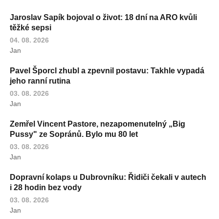
Jaroslav Sapík bojoval o život: 18 dní na ARO kvůli
těžké sepsi
04. 08. 2026
Jan
Pavel Šporcl zhubl a zpevnil postavu: Takhle vypadá
jeho ranní rutina
03. 08. 2026
Jan
Zemřel Vincent Pastore, nezapomenutelný „Big
Pussy" ze Sopránů. Bylo mu 80 let
03. 08. 2026
Jan
Dopravní kolaps u Dubrovníku: Řidiči čekali v autech
i 28 hodin bez vody
03. 08. 2026
Jan