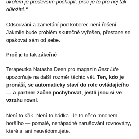
úkolem je především pochopit, proč je to pro něj tak
důležité.“
Odsouvání a zametání pod koberec není řešení.
Jakmile bude problém skutečně vyřešen, přestane se
opakovat sám od sebe.
Proč je to tak zákeřné
Terapeutka Natasha Deen pro magazín
Best Life
upozorňuje na další rozměr těchto vět.
Ten, kdo je
pronáší, se automaticky staví do role ovládajícího
— a partner začne pochybovat, jestli jsou si ve
vztahu rovni.
Není to křik. Není to hádka. Je to něco mnohem
horšího — pomalé, nenápadné narušování rovnováhy,
které si ani neuvědomujete.