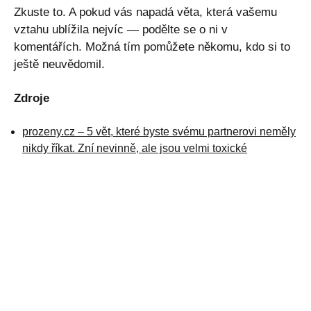
Zkuste to. A pokud vás napadá věta, která vašemu
vztahu ublížila nejvíc — podělte se o ni v
komentářích. Možná tím pomůžete někomu, kdo si to
ještě neuvědomil.
Zdroje
prozeny.cz – 5 vět, které byste svému partnerovi neměly
nikdy říkat. Zní nevinně, ale jsou velmi toxické