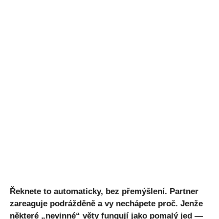
Řeknete to automaticky, bez přemýšlení. Partner
zareaguje podrážděně a vy nechápete proč. Jenže
některé „nevinné“ věty fungují jako pomalý jed —