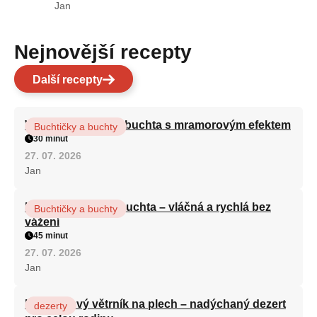
Jan
Nejnovější recepty
Další recepty
Vláčná olejová litá buchta s mramorovým efektem
Buchtičky a buchty
30 minut
27. 07. 2026
Jan
Hrnková maková buchta – vláčná a rychlá bez
Buchtičky a buchty
vážení
45 minut
27. 07. 2026
Jan
Karamelový větrník na plech – nadýchaný dezert
dezerty