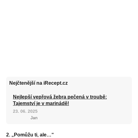
Nejčtenější na iRecept.cz
Nejlepší vepřová žebra pečená v troubě:
Tajemství je v marinádě!
23. 06. 2025
Jan
2. „Pomůžu ti, ale…“