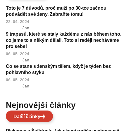
Toto je 7 důvodů, proč muži po 30-tce začnou
podvádět své ženy. Zabraňte tomu!
22. 04. 2024
Jan
9 trapasů, které se staly každému z nás během toho,
co jsme to s někým dělali. Toto si raději necháváme
pro sebe!
06. 05. 2024
Jan
Co se stane s ženským tělem, když je týden bez
pohlavního styku
06. 05. 2024
Jan
Nejnovější články
Další články
Plekanec a Šafářová: Jak slavní rodiče vychovávají