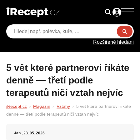
Rozšířené hledání
5 vět které partnerovi říkáte
denně — třetí podle
terapeutů ničí vztah nejvíc
iRecept.cz
Magazín
Vztahy
5 vět které partnerovi říkáte
denně — třetí podle terapeutů ničí vztah nejvíc
Jan
, 23. 05. 2026