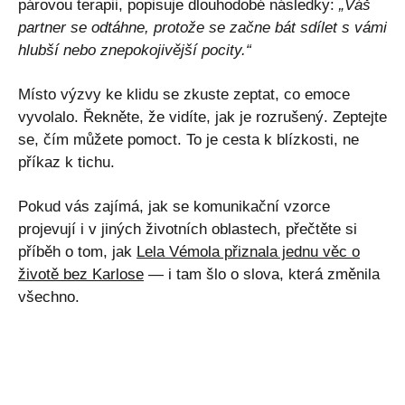
párovou terapii, popisuje dlouhodobé následky:
„Váš
partner se odtáhne, protože se začne bát sdílet s vámi
hlubší nebo znepokojivější pocity.“
Místo výzvy ke klidu se zkuste zeptat, co emoce
vyvolalo. Řekněte, že vidíte, jak je rozrušený. Zeptejte
se, čím můžete pomoct. To je cesta k blízkosti, ne
příkaz k tichu.
Pokud vás zajímá, jak se komunikační vzorce
projevují i v jiných životních oblastech, přečtěte si
příběh o tom, jak
Lela Vémola přiznala jednu věc o
životě bez Karlose
— i tam šlo o slova, která změnila
všechno.