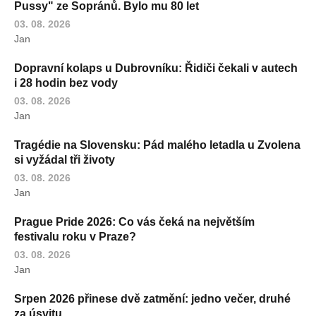
Pussy" ze Sopránů. Bylo mu 80 let
03. 08. 2026
Jan
Dopravní kolaps u Dubrovníku: Řidiči čekali v autech
i 28 hodin bez vody
03. 08. 2026
Jan
Tragédie na Slovensku: Pád malého letadla u Zvolena
si vyžádal tři životy
03. 08. 2026
Jan
Prague Pride 2026: Co vás čeká na největším
festivalu roku v Praze?
03. 08. 2026
Jan
Srpen 2026 přinese dvě zatmění: jedno večer, druhé
za úsvitu