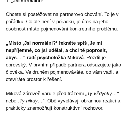
1. „Jsi normální?“
Chcete si postěžovat na partnerovo chování. To je v
pořádku. Co ale není v pořádku, je útok na jeho
osobnost místo pojmenování konkrétního problému.
„Místo ‚Jsi normální?‘ řekněte spíš ‚Je mi
nepříjemné, co jsi udělal, a chci tě poprosit,
abys…'“ radí psycholožka Miková.
Rozdíl je
obrovský. V prvním případě partnera odsuzujete jako
člověka. Ve druhém pojmenováváte, co vám vadí, a
otevíráte prostor k řešení.
Miková zároveň varuje před frázemi
„Ty vždycky…“
nebo
„Ty nikdy…“
. Obě vyvolávají obrannou reakci a
prakticky znemožňují konstruktivní rozhovor.