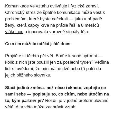
Komunikace ve vztahu ovlivňuje i fyzické zdraví.
Chronický stres ze špatné komunikace může vést k
problémům, které byste nečekali — jako v případě
ženy, která
kapky krve na prádle řešila 8 měsíců
vlákninou
a ignorovala varovné signály těla.
Co s tím můžete udělat ještě dnes
Projděte si těchto pět vět. Buďte k sobě upřímní —
kolik z nich jste použili jen za poslední týden? Většina
lidí si uvědomí, že minimálně dvě nebo tři patří do
jejich běžného slovníku.
Stačí jediná změna: než něco řeknete, zeptejte se
sami sebe — popisuju to, co cítím, nebo útočím na
to, kým partner je?
Rozdíl je v jedné přeformulované
větě. A ta věta může zachránit vztah.