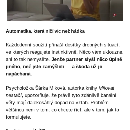
Automatika, která ničí víc než hádka
Každodenní soužití přináší desítky drobných situací,
ve kterých reagujete instinktivně. Něco vám uklouzne,
ani to tak nemyslíte.
Jenže partner slyší něco úplně
jiného, než jste zamýšleli — a škoda už je
napáchaná.
Psycholožka Šárka Miková, autorka knihy
Milovat
nestačí
, upozorňuje, že právě tyto zdánlivě banální
věty mají dalekosáhlý dopad na vztah. Problém
většinou není v tom, co chcete říct, ale v tom, jak to
formulujete.