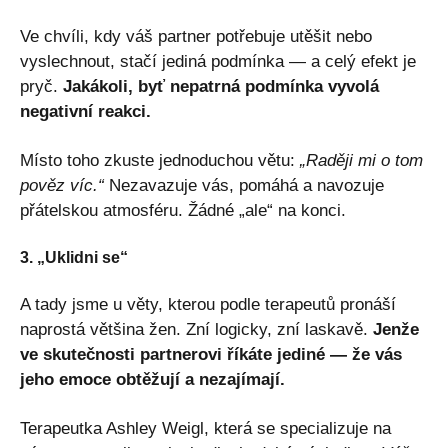
Ve chvíli, kdy váš partner potřebuje utěšit nebo
vyslechnout, stačí jediná podmínka — a celý efekt je
pryč.
Jakákoli, byť nepatrná podmínka vyvolá
negativní reakci.
Místo toho zkuste jednoduchou větu:
„Raději mi o tom
pověz víc.“
Nezavazuje vás, pomáhá a navozuje
přátelskou atmosféru. Žádné „ale“ na konci.
3. „Uklidni se“
A tady jsme u věty, kterou podle terapeutů pronáší
naprostá většina žen. Zní logicky, zní laskavě.
Jenže
ve skutečnosti partnerovi říkáte jediné — že vás
jeho emoce obtěžují a nezajímají.
Terapeutka Ashley Weigl, která se specializuje na