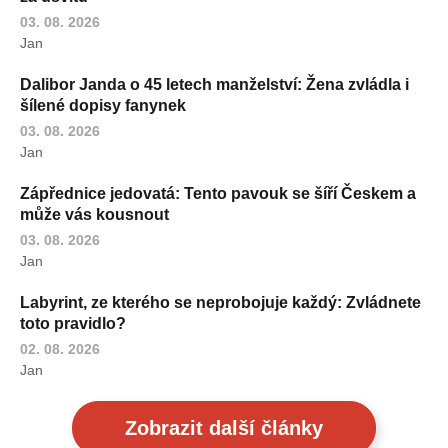
03. 08. 2026
Jan
Dalibor Janda o 45 letech manželství: Žena zvládla i
šílené dopisy fanynek
03. 08. 2026
Jan
Zápřednice jedovatá: Tento pavouk se šíří Českem a
může vás kousnout
03. 08. 2026
Jan
Labyrint, ze kterého se neprobojuje každý: Zvládnete
toto pravidlo?
02. 08. 2026
Jan
Zobrazit další články