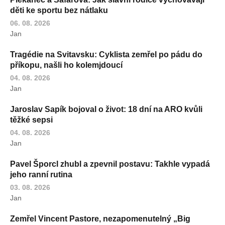
děti ke sportu bez nátlaku
06. 08. 2026
Jan
Tragédie na Svitavsku: Cyklista zemřel po pádu do
příkopu, našli ho kolemjdoucí
04. 08. 2026
Jan
Jaroslav Sapík bojoval o život: 18 dní na ARO kvůli
těžké sepsi
04. 08. 2026
Jan
Pavel Šporcl zhubl a zpevnil postavu: Takhle vypadá
jeho ranní rutina
03. 08. 2026
Jan
Zemřel Vincent Pastore, nezapomenutelný „Big