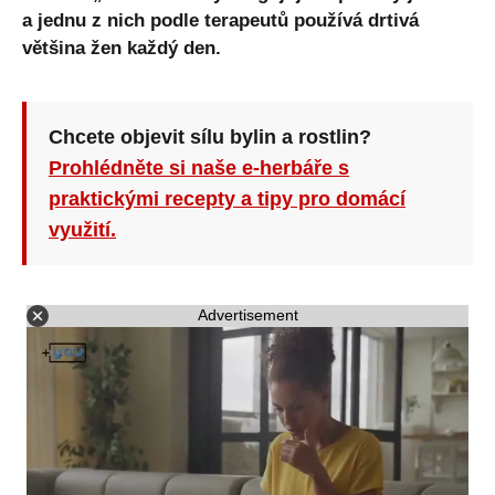
a jednu z nich podle terapeutů používá drtivá
většina žen každý den.
Chcete objevit sílu bylin a rostlin?
Prohlédněte si naše e-herbáře s
praktickými recepty a tipy pro domácí
využití.
Advertisement