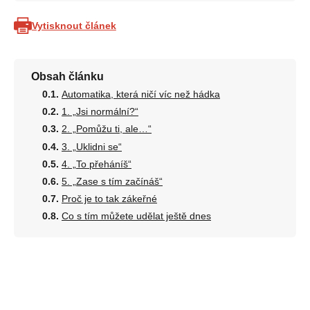
Vytisknout článek
Obsah článku
Automatika, která ničí víc než hádka
1. „Jsi normální?“
2. „Pomůžu ti, ale…“
3. „Uklidni se“
4. „To přeháníš“
5. „Zase s tím začínáš“
Proč je to tak zákeřné
Co s tím můžete udělat ještě dnes