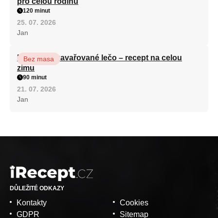
pro celou rodinu
120 minut
25. 07. 2026
Jan
Babiččino zavařované lečo – recept na celou
Bez masa
zimu
90 minut
21. 07. 2026
Jan
DŮLEŽITÉ ODKAZY
Kontakty
Cookies
GDPR
Sitemap