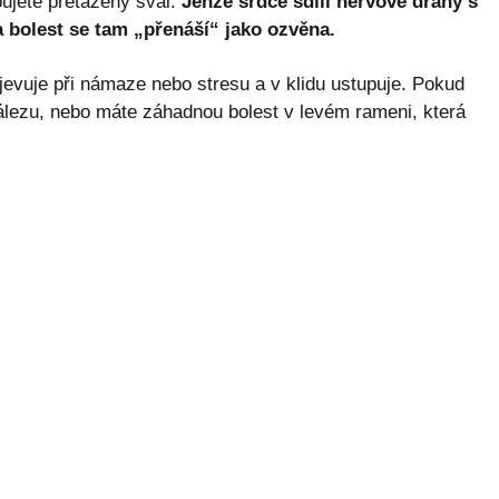
ujete přetažený sval.
Jenže srdce sdílí nervové dráhy s
a bolest se tam „přenáší“ jako ozvěna.
jevuje při námaze nebo stresu a v klidu ustupuje. Pokud
álezu, nebo máte záhadnou bolest v levém rameni, která