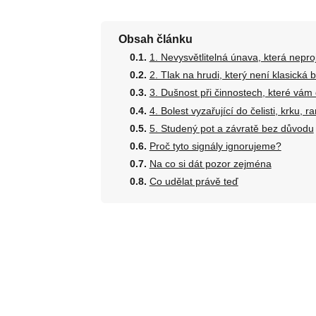
Obsah článku
1. Nevysvětlitelná únava, která nepr
2. Tlak na hrudi, který není klasická b
3. Dušnost při činnostech, které vám
4. Bolest vyzařující do čelisti, krku,
5. Studený pot a závratě bez důvodu
Proč tyto signály ignorujeme?
Na co si dát pozor zejména
Co udělat právě teď