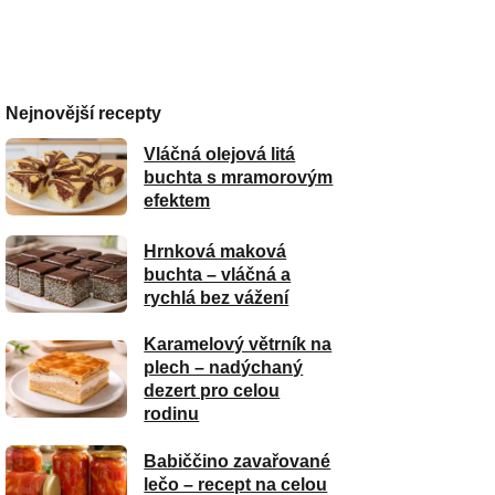
Nejnovější recepty
Vláčná olejová litá
buchta s mramorovým
efektem
Hrnková maková
buchta – vláčná a
rychlá bez vážení
Karamelový větrník na
plech – nadýchaný
dezert pro celou
rodinu
Babiččino zavařované
lečo – recept na celou