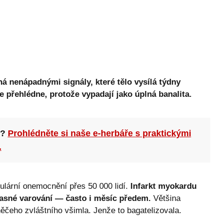
íná nenápadnými signály, které tělo vysílá týdny
e přehlédne, protože vypadají jako úplná banalita.
n?
Prohlédněte si naše e-herbáře s praktickými
.
lární onemocnění přes 50 000 lidí.
Infarkt myokardu
jasné varování — často i měsíc předem.
Většina
ěčeho zvláštního všimla. Jenže to bagatelizovala.