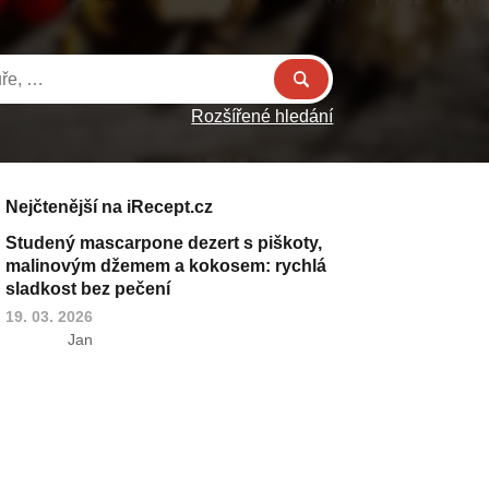
Rozšířené hledání
Nejčtenější na iRecept.cz
Studený mascarpone dezert s piškoty,
malinovým džemem a kokosem: rychlá
sladkost bez pečení
19. 03. 2026
Jan