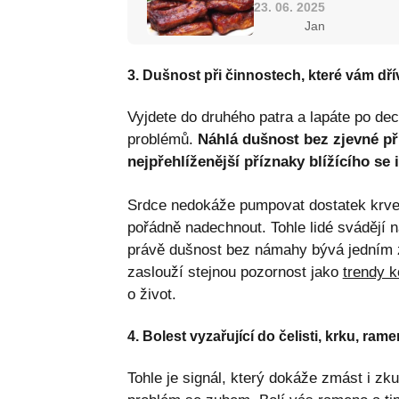
23. 06. 2025
Jan
3. Dušnost při činnostech, které vám dř
Vyjdete do druhého patra a lapáte po dec
problémů.
Náhlá dušnost bez zjevné př
nejpřehlíženější příznaky blížícího se 
Srdce nedokáže pumpovat dostatek krve, 
pořádně nadechnout. Tohle lidé svádějí n
právě dušnost bez námahy bývá jedním z 
zaslouží stejnou pozornost jako
trendy 
o život.
4. Bolest vyzařující do čelisti, krku, ra
Tohle je signál, který dokáže zmást i zku