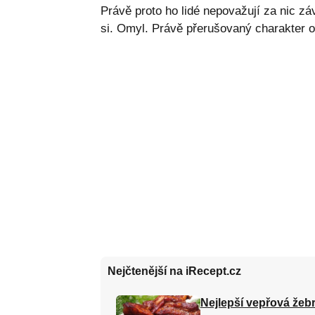
Právě proto ho lidé nepovažují za nic záv
si. Omyl. Právě přerušovaný charakter o
Nejčtenější na iRecept.cz
Nejlepší vepřová žebr