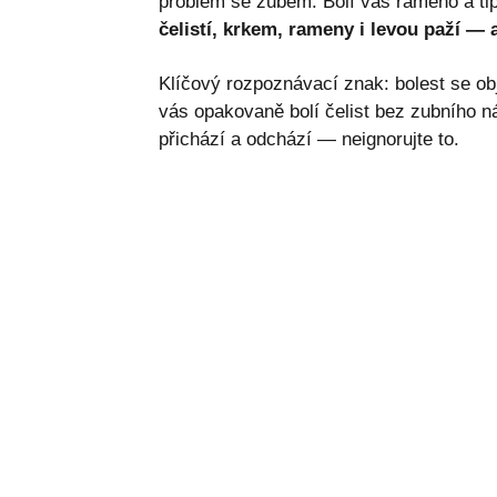
problém se zubem. Bolí vás rameno a tip
čelistí, krkem, rameny i levou paží — 
Klíčový rozpoznávací znak: bolest se ob
vás opakovaně bolí čelist bez zubního n
přichází a odchází — neignorujte to.