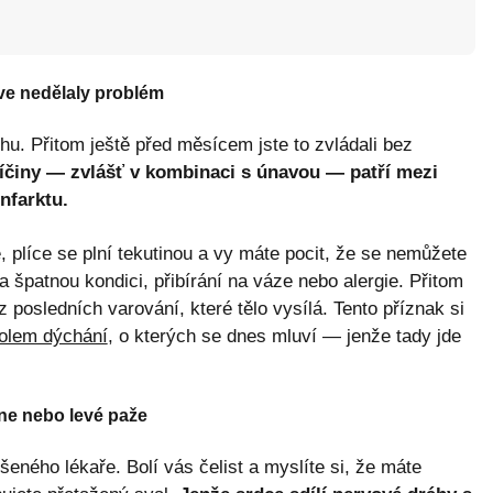
íve nedělaly problém
hu. Přitom ještě před měsícem jste to zvládali bez
íčiny — zvlášť v kombinaci s únavou — patří mezi
infarktu.
plíce se plní tekutinou a vy máte pocit, že se nemůžete
a špatnou kondici, přibírání na váze nebo alergie. Přitom
posledních varování, které tělo vysílá. Tento příznak si
kolem dýchání
, o kterých se dnes mluví — jenže tady jde
mene nebo levé paže
šeného lékaře. Bolí vás čelist a myslíte si, že máte