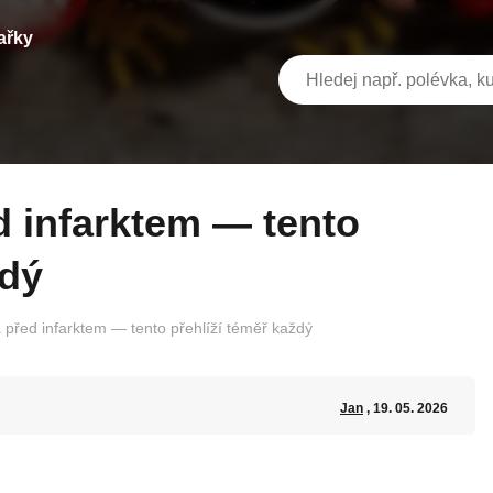
ařky
ždý
a před infarktem — tento přehlíží téměř každý
Jan
, 19. 05. 2026