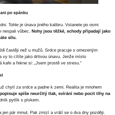
e ani po spánku
i. Tohle je únava jiného kalibru. Vstanete po osmi
e nespali vůbec.
Nohy jsou těžké, schody připadají jako
te sílu.
eště častěji než u mužů. Srdce pracuje s omezeným
vy to cítíte jako drtivou únavu. Jenže místo
á kafe a řekne si: „Jsem prostě ve stresu.“
st
ž chytí za srdce a padne k zemi. Realita je mnohem
popisuje spíše neurčitý tlak, svírání nebo pocit tíhy na
ník pytlík s pískem.
a jen pár minut. Pak zmizí a vrátí se o dva dny později.