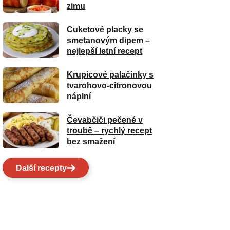
zimu
Cuketové placky se
smetanovým dipem –
nejlepší letní recept
Krupicové palačinky s
tvarohovo-citronovou
náplní
Čevabčiči pečené v
troubě – rychlý recept
bez smažení
Další recepty