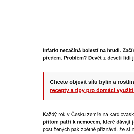
Infarkt nezačíná bolestí na hrudi. Zač
předem. Problém? Devět z deseti lidí j
Chcete objevit sílu bylin a rostli
recepty a tipy pro domácí využití
Každý rok v Česku zemře na kardiovasku
přitom patří k nemocem, které dávají 
postižených pak zpětně přiznává, že si n