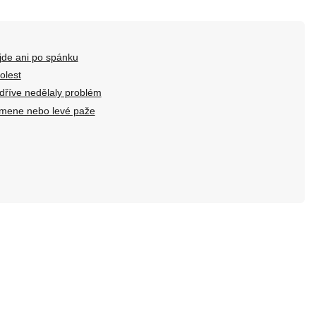
ojde ani po spánku
olest
 dříve nedělaly problém
 ramene nebo levé paže