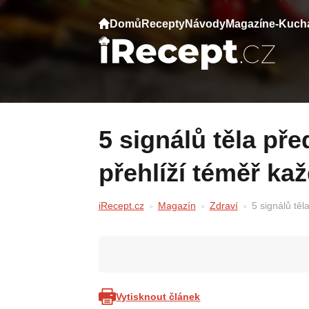
Domů
Recepty
Návody
Magazín
e-Kuch
5 signálů těla před infarktem — tento
přehlíží téměř ka
iRecept.cz
Magazín
Zdraví
5 signálů těl
Vytisknout článek