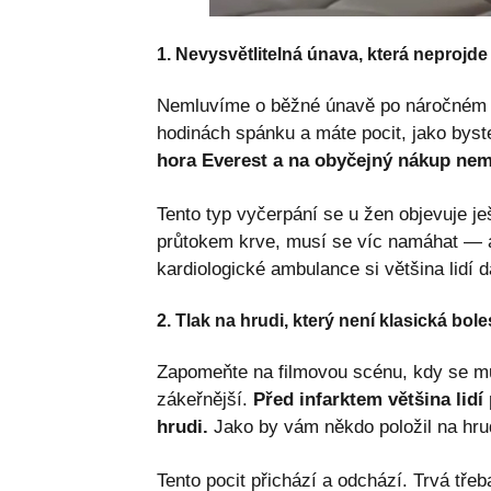
1. Nevysvětlitelná únava, která neprojd
Nemluvíme o běžné únavě po náročném dn
hodinách spánku a máte pocit, jako byst
hora Everest a na obyčejný nákup nemá
Tento typ vyčerpání se u žen objevuje j
průtokem krve, musí se víc namáhat — a 
kardiologické ambulance si většina lidí d
2. Tlak na hrudi, který není klasická bole
Zapomeňte na filmovou scénu, kdy se mu
zákeřnější.
Před infarktem většina lidí 
hrudi.
Jako by vám někdo položil na hrud
Tento pocit přichází a odchází. Trvá třeb