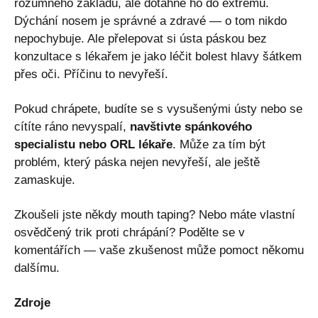
rozumného základu, ale dotáhne ho do extrému.
Dýchání nosem je správné a zdravé — o tom nikdo
nepochybuje. Ale přelepovat si ústa páskou bez
konzultace s lékařem je jako léčit bolest hlavy šátkem
přes oči. Příčinu to nevyřeší.
Pokud chrápete, budíte se s vysušenými ústy nebo se
cítíte ráno nevyspalí,
navštivte spánkového
specialistu nebo ORL lékaře
. Může za tím být
problém, který páska nejen nevyřeší, ale ještě
zamaskuje.
Zkoušeli jste někdy mouth taping? Nebo máte vlastní
osvědčený trik proti chrápání? Podělte se v
komentářích — vaše zkušenost může pomoct někomu
dalšímu.
Zdroje