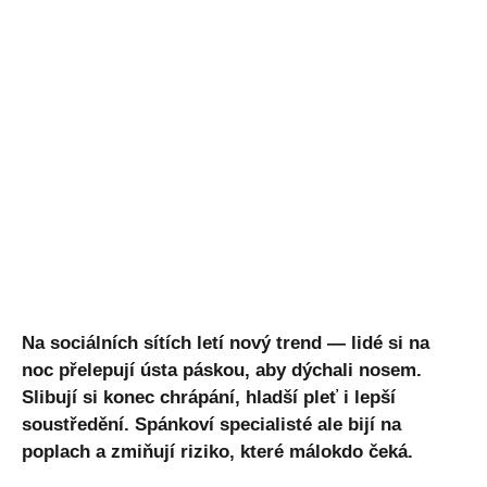
Na sociálních sítích letí nový trend — lidé si na
noc přelepují ústa páskou, aby dýchali nosem.
Slibují si konec chrápání, hladší pleť i lepší
soustředění. Spánkoví specialisté ale bijí na
poplach a zmiňují riziko, které málokdo čeká.