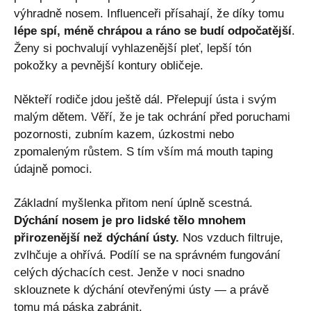
výhradně nosem. Influenceři přísahají, že díky tomu
lépe spí, méně chrápou a ráno se budí odpočatější
.
Ženy si pochvalují vyhlazenější pleť, lepší tón
pokožky a pevnější kontury obličeje.
Někteří rodiče jdou ještě dál. Přelepují ústa i svým
malým dětem. Věří, že je tak ochrání před poruchami
pozornosti, zubním kazem, úzkostmi nebo
zpomaleným růstem. S tím vším má mouth taping
údajně pomoci.
Základní myšlenka přitom není úplně scestná.
Dýchání nosem je pro lidské tělo mnohem
přirozenější než dýchání ústy.
Nos vzduch filtruje,
zvlhčuje a ohřívá. Podílí se na správném fungování
celých dýchacích cest. Jenže v noci snadno
sklouznete k dýchání otevřenými ústy — a právě
tomu má páska zabránit.