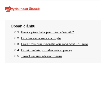
Vytisknout článek
Obsah článku
Páska přes ústa jako zázračný lék?
Co říká věda — a co chybí
Lékaři zmiňují i teoretickou možnost udušení
Co skutečně pomáhá místo pásky
Trend versus zdravý rozum