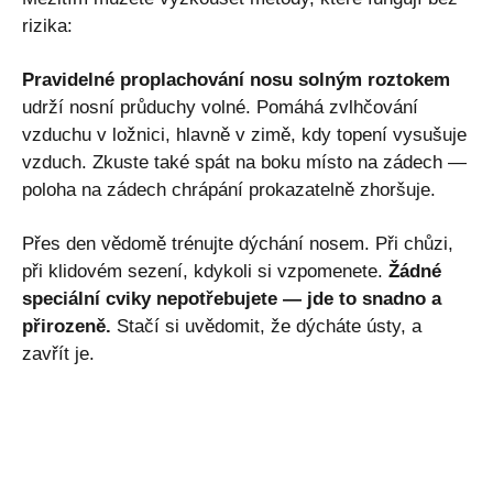
rizika:
Pravidelné proplachování nosu solným roztokem
udrží nosní průduchy volné. Pomáhá zvlhčování
vzduchu v ložnici, hlavně v zimě, kdy topení vysušuje
vzduch. Zkuste také spát na boku místo na zádech —
poloha na zádech chrápání prokazatelně zhoršuje.
Přes den vědomě trénujte dýchání nosem. Při chůzi,
při klidovém sezení, kdykoli si vzpomenete.
Žádné
speciální cviky nepotřebujete — jde to snadno a
přirozeně.
Stačí si uvědomit, že dýcháte ústy, a
zavřít je.