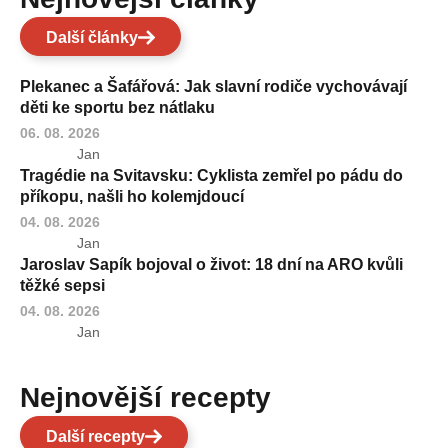
Další články
Plekanec a Šafářová: Jak slavní rodiče vychovávají
děti ke sportu bez nátlaku
06. 08. 2026
Jan
Tragédie na Svitavsku: Cyklista zemřel po pádu do
příkopu, našli ho kolemjdoucí
04. 08. 2026
Jan
Jaroslav Sapík bojoval o život: 18 dní na ARO kvůli
těžké sepsi
04. 08. 2026
Jan
Nejnovější recepty
Další recepty