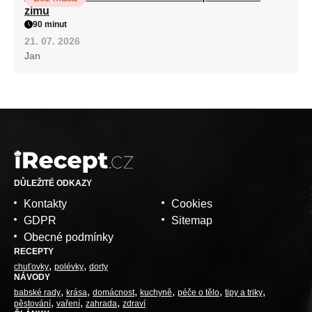
zimu
90 minut
21. 07. 2026
Jan
DŮLEŽITÉ ODKAZY
Kontakty
Cookies
GDPR
Sitemap
Obecné podmínky
RECEPTY
chuťovky
polévky
dorty
NÁVODY
babské rady
krása
domácnost
kuchyně
péče o tělo
tipy a triky
pěstování
vaření
zahrada
zdraví