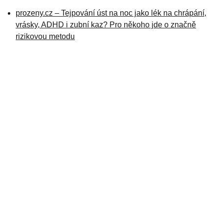
prozeny.cz – Tejpování úst na noc jako lék na chrápání,
vrásky, ADHD i zubní kaz? Pro někoho jde o značně
rizikovou metodu