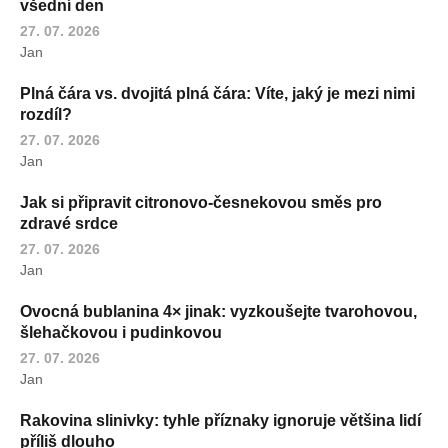
všední den
27. 07. 2026
Jan
Plná čára vs. dvojitá plná čára: Víte, jaký je mezi nimi
rozdíl?
27. 07. 2026
Jan
Jak si připravit citronovo-česnekovou směs pro
zdravé srdce
27. 07. 2026
Jan
Ovocná bublanina 4× jinak: vyzkoušejte tvarohovou,
šlehačkovou i pudinkovou
27. 07. 2026
Jan
Rakovina slinivky: tyhle příznaky ignoruje většina lidí
příliš dlouho