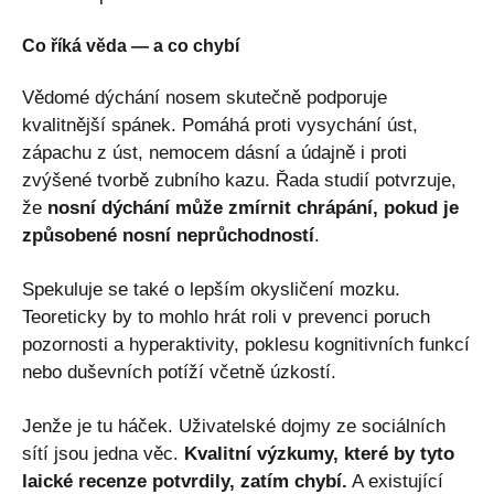
Co říká věda — a co chybí
Vědomé dýchání nosem skutečně podporuje
kvalitnější spánek. Pomáhá proti vysychání úst,
zápachu z úst, nemocem dásní a údajně i proti
zvýšené tvorbě zubního kazu. Řada studií potvrzuje,
že
nosní dýchání může zmírnit chrápání, pokud je
způsobené nosní neprůchodností
.
Spekuluje se také o lepším okysličení mozku.
Teoreticky by to mohlo hrát roli v prevenci poruch
pozornosti a hyperaktivity, poklesu kognitivních funkcí
nebo duševních potíží včetně úzkostí.
Jenže je tu háček. Uživatelské dojmy ze sociálních
sítí jsou jedna věc.
Kvalitní výzkumy, které by tyto
laické recenze potvrdily, zatím chybí.
A existující