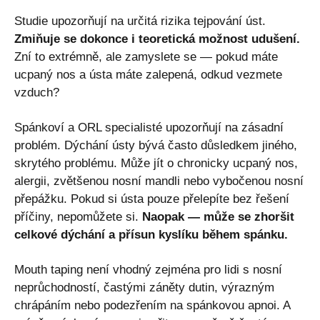
Studie upozorňují na určitá rizika tejpování úst.
Zmiňuje se dokonce i teoretická možnost udušení.
Zní to extrémně, ale zamyslete se — pokud máte
ucpaný nos a ústa máte zalepená, odkud vezmete
vzduch?
Spánkoví a ORL specialisté upozorňují na zásadní
problém. Dýchání ústy bývá často důsledkem jiného,
skrytého problému. Může jít o chronicky ucpaný nos,
alergii, zvětšenou nosní mandli nebo vybočenou nosní
přepážku. Pokud si ústa pouze přelepíte bez řešení
příčiny, nepomůžete si.
Naopak — může se zhoršit
celkové dýchání a přísun kyslíku během spánku.
Mouth taping není vhodný zejména pro lidi s nosní
neprůchodností, častými záněty dutin, výrazným
chrápáním nebo podezřením na spánkovou apnoi. A