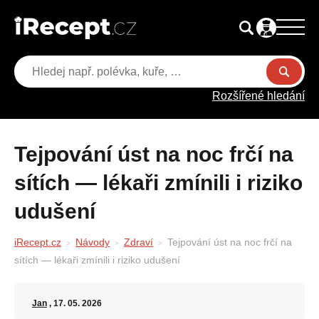
Rozšířené hledání
Tejpování úst na noc frčí na
sítích — lékaři zmínili i riziko
udušení
iRecept.cz
Návody
Zdraví
Tejpování úst na noc frčí na
sítích — lékaři zmínili i riziko udušení
Jan
, 17. 05. 2026