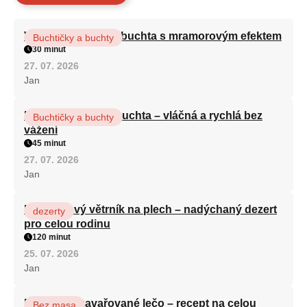
Vláčná olejová litá buchta s mramorovým efektem
Buchtičky a buchty
30 minut
27. 07. 2026
Jan
Hrnková maková buchta – vláčná a rychlá bez
Buchtičky a buchty
vážení
45 minut
27. 07. 2026
Jan
Karamelový větrník na plech – nadýchaný dezert
dezerty
pro celou rodinu
120 minut
25. 07. 2026
Jan
Babiččino zavařované lečo – recept na celou
Bez masa