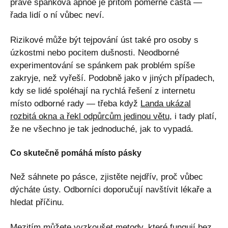
právě spánková apnoe je přitom poměrně častá —
řada lidí o ní vůbec neví.
Rizikové může být tejpování úst také pro osoby s
úzkostmi nebo pocitem dušnosti. Neodborné
experimentování se spánkem pak problém spíše
zakryje, než vyřeší. Podobně jako v jiných případech,
kdy se lidé spoléhají na rychlá řešení z internetu
místo odborné rady — třeba když
Landa ukázal
rozbitá okna a řekl odpůrcům jedinou větu
, i tady platí,
že ne všechno je tak jednoduché, jak to vypadá.
Co skutečně pomáhá místo pásky
Než sáhnete po pásce, zjistěte nejdřív, proč vůbec
dýcháte ústy. Odborníci doporučují navštívit lékaře a
hledat příčinu.
Mezitím můžete vyzkoušet metody, které fungují bez