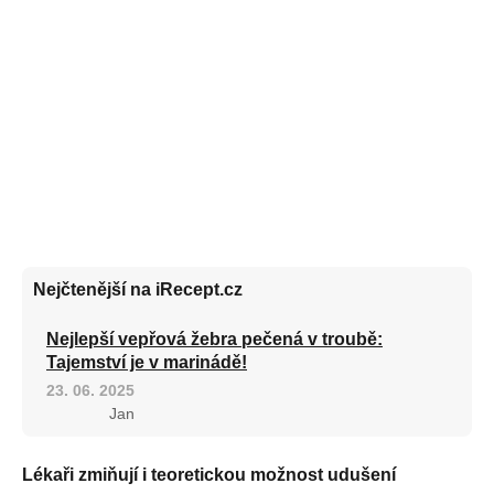
Nejčtenější na iRecept.cz
Nejlepší vepřová žebra pečená v troubě:
Tajemství je v marinádě!
23. 06. 2025
Jan
Lékaři zmiňují i teoretickou možnost udušení