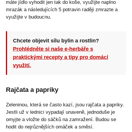
máte jídlo vyhodit jen tak do koše, využijte naplno
mrazák a následujících 5 potravin raději zmrazte a
využijte v budoucnu.
Chcete objevit sílu bylin a rostlin?
Prohlédněte si naše e-herbáře s
praktickými recepty a tipy pro domácí
využití.
Rajčata a papriky
Zeleninou, která se často kazí, jsou rajčata a papriky.
Jestli už v lednici vypadají unaveně, jednoduše je
omyjte a vložte do sáčků na zamražení. Budou se
hodit do nejrůznějších omáček a směsí.