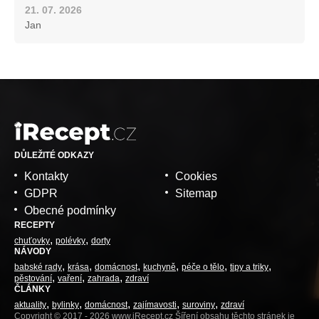
21. 07. 2026
Jan
DŮLEŽITÉ ODKAZY
Kontakty
Cookies
GDPR
Sitemap
Obecné podmínky
RECEPTY
chuťovky
polévky
dorty
NÁVODY
babské rady
krása
domácnost
kuchyně
péče o tělo
tipy a triky
pěstování
vaření
zahrada
zdraví
ČLÁNKY
aktuality
bylinky
domácnost
zajímavosti
suroviny
zdraví
Copyright © 2017 - 2026 www.iRecept.cz Šíření obsahu těchto stránek je