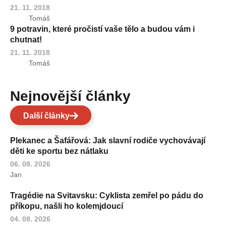
21. 11. 2018
Tomáš
9 potravin, které pročistí vaše tělo a budou vám i
chutnat!
21. 11. 2018
Tomáš
Nejnovější články
Další články
Plekanec a Šafářová: Jak slavní rodiče vychovávají
děti ke sportu bez nátlaku
06. 08. 2026
Jan
Tragédie na Svitavsku: Cyklista zemřel po pádu do
příkopu, našli ho kolemjdoucí
04. 08. 2026