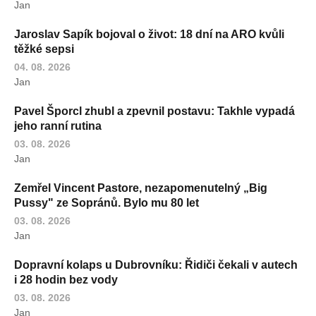
Jan
Jaroslav Sapík bojoval o život: 18 dní na ARO kvůli
těžké sepsi
04. 08. 2026
Jan
Pavel Šporcl zhubl a zpevnil postavu: Takhle vypadá
jeho ranní rutina
03. 08. 2026
Jan
Zemřel Vincent Pastore, nezapomenutelný „Big
Pussy" ze Sopránů. Bylo mu 80 let
03. 08. 2026
Jan
Dopravní kolaps u Dubrovníku: Řidiči čekali v autech
i 28 hodin bez vody
03. 08. 2026
Jan