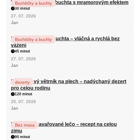
Vláčná olejová litá buchta s mramorovým efektem
Buchtičky a buchty
30 minut
27. 07. 2026
Jan
Hrnková maková buchta – vláčná a rychlá bez
Buchtičky a buchty
vážení
45 minut
27. 07. 2026
Jan
Karamelový větrník na plech – nadýchaný dezert
dezerty
pro celou rodinu
120 minut
25. 07. 2026
Jan
Babiččino zavařované lečo – recept na celou
Bez masa
zimu
90 minut