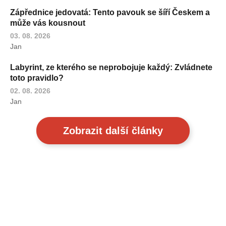
Zápřednice jedovatá: Tento pavouk se šíří Českem a
může vás kousnout
03. 08. 2026
Jan
Labyrint, ze kterého se neprobojuje každý: Zvládnete
toto pravidlo?
02. 08. 2026
Jan
Zobrazit další články