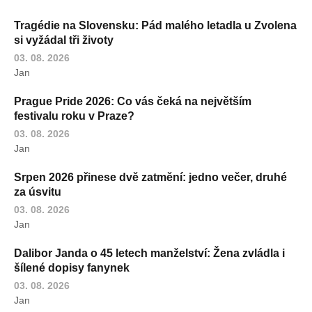
Tragédie na Slovensku: Pád malého letadla u Zvolena
si vyžádal tři životy
03. 08. 2026
Jan
Prague Pride 2026: Co vás čeká na největším
festivalu roku v Praze?
03. 08. 2026
Jan
Srpen 2026 přinese dvě zatmění: jedno večer, druhé
za úsvitu
03. 08. 2026
Jan
Dalibor Janda o 45 letech manželství: Žena zvládla i
šílené dopisy fanynek
03. 08. 2026
Jan