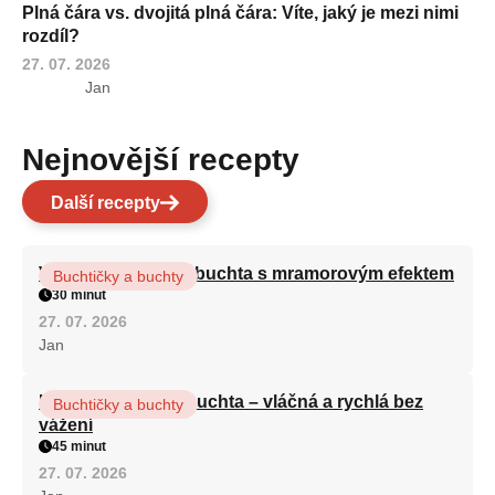
Plná čára vs. dvojitá plná čára: Víte, jaký je mezi nimi
rozdíl?
27. 07. 2026
Jan
Nejnovější recepty
Další recepty
Vláčná olejová litá buchta s mramorovým efektem
Buchtičky a buchty
30 minut
27. 07. 2026
Jan
Hrnková maková buchta – vláčná a rychlá bez
Buchtičky a buchty
vážení
45 minut
27. 07. 2026