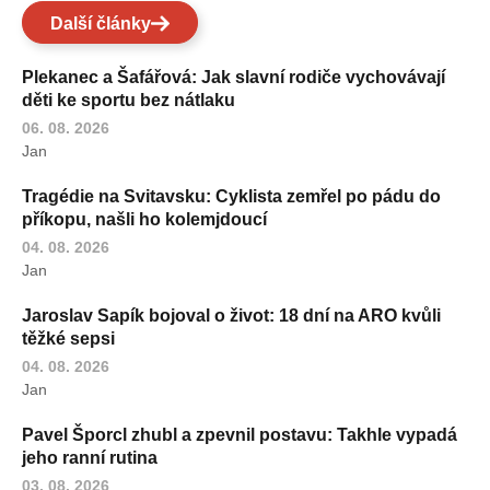
Další články
Plekanec a Šafářová: Jak slavní rodiče vychovávají
děti ke sportu bez nátlaku
06. 08. 2026
Jan
Tragédie na Svitavsku: Cyklista zemřel po pádu do
příkopu, našli ho kolemjdoucí
04. 08. 2026
Jan
Jaroslav Sapík bojoval o život: 18 dní na ARO kvůli
těžké sepsi
04. 08. 2026
Jan
Pavel Šporcl zhubl a zpevnil postavu: Takhle vypadá
jeho ranní rutina
03. 08. 2026