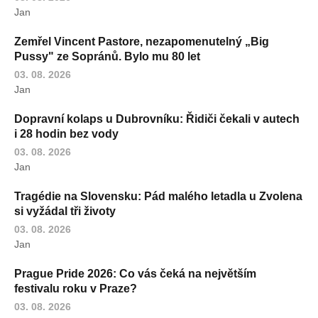
Jan
Zemřel Vincent Pastore, nezapomenutelný „Big
Pussy" ze Sopránů. Bylo mu 80 let
03. 08. 2026
Jan
Dopravní kolaps u Dubrovníku: Řidiči čekali v autech
i 28 hodin bez vody
03. 08. 2026
Jan
Tragédie na Slovensku: Pád malého letadla u Zvolena
si vyžádal tři životy
03. 08. 2026
Jan
Prague Pride 2026: Co vás čeká na největším
festivalu roku v Praze?
03. 08. 2026