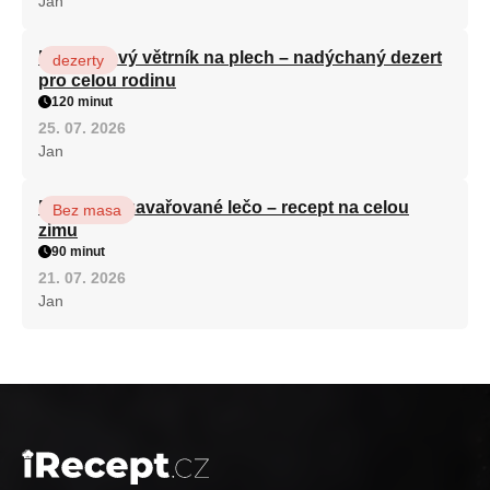
Jan
Karamelový větrník na plech – nadýchaný dezert
dezerty
pro celou rodinu
120 minut
25. 07. 2026
Jan
Babiččino zavařované lečo – recept na celou
Bez masa
zimu
90 minut
21. 07. 2026
Jan