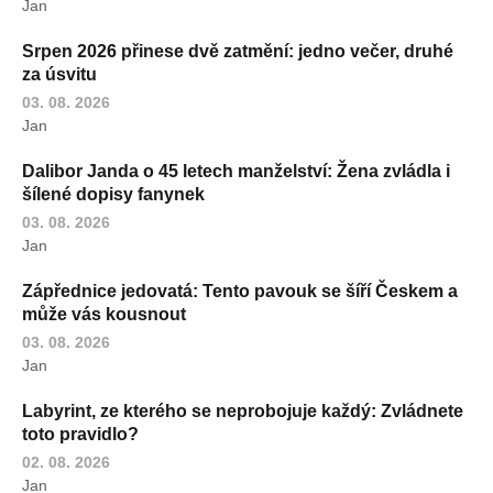
Jan
Srpen 2026 přinese dvě zatmění: jedno večer, druhé
za úsvitu
03. 08. 2026
Jan
Dalibor Janda o 45 letech manželství: Žena zvládla i
šílené dopisy fanynek
03. 08. 2026
Jan
Zápřednice jedovatá: Tento pavouk se šíří Českem a
může vás kousnout
03. 08. 2026
Jan
Labyrint, ze kterého se neprobojuje každý: Zvládnete
toto pravidlo?
02. 08. 2026
Jan