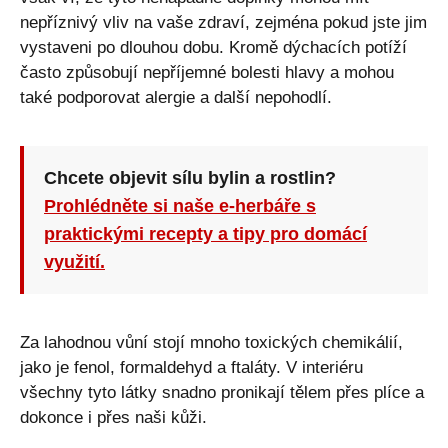
nepříznivý vliv na vaše zdraví, zejména pokud jste jim
vystaveni po dlouhou dobu. Kromě dýchacích potíží
často způsobují nepříjemné bolesti hlavy a mohou
také podporovat alergie a další nepohodlí.
Chcete objevit sílu bylin a rostlin?
Prohlédněte si naše e-herbáře s
praktickými recepty a tipy pro domácí
využití.
Za lahodnou vůní stojí mnoho toxických chemikálií,
jako je fenol, formaldehyd a ftaláty. V interiéru
všechny tyto látky snadno pronikají tělem přes plíce a
dokonce i přes naši kůži.