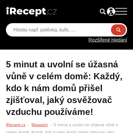
Rozšířené hledání
5 minut a uvolní se úžasná
vůně v celém domě: Každý,
kdo k nám domů přišel
zjišťoval, jaký osvěžovač
vzduchu používáme!
iRecept.cz
Magazín
5 minut a uvolní se úžasná vůně v
celém domě: Každý, kdo k nám domů přišel zjišťoval, jaký