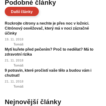
Podobné články
Další články
Rozkrojte citrony a nechte je přes noc v ložnici.
Citrónový osvěžovač, který má v noci zázračné
účinky
19. 11. 2018
Tomáš
Mytí kuřete před pečením? Proč to nedělat? Má to
zdravotní rizika
21. 11. 2018
Tomáš
9 potravin, které pročistí vaše tělo a budou vám i
chutnat!
21. 11. 2018
Tomáš
Nejnovější články