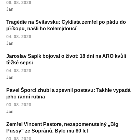
06. 08. 2026
Jan
Tragédie na Svitavsku: Cyklista zemřel po pádu do
příkopu, našli ho kolemjdoucí
04. 08. 2026
Jan
Jaroslav Sapík bojoval o život: 18 dní na ARO kvůli
těžké sepsi
04. 08. 2026
Jan
Pavel Šporcl zhubl a zpevnil postavu: Takhle vypadá
jeho ranní rutina
03. 08. 2026
Jan
Zemřel Vincent Pastore, nezapomenutelný „Big
Pussy" ze Sopránů. Bylo mu 80 let
03. 08. 2026