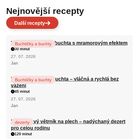
Nejnovější recepty
Další recepty
Vláčná olejová litá buchta s mramorovým efektem
Buchtičky a buchty
30 minut
27. 07. 2026
Jan
Hrnková maková buchta – vláčná a rychlá bez
Buchtičky a buchty
vážení
45 minut
27. 07. 2026
Jan
Karamelový větrník na plech – nadýchaný dezert
dezerty
pro celou rodinu
120 minut