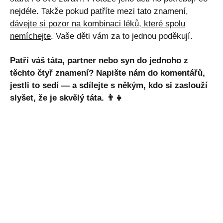
nejdéle. Takže pokud patříte mezi tato znamení,
dávejte si pozor na kombinaci léků, které spolu
nemíchejte
. Vaše děti vám za to jednou poděkují.
Patří váš táta, partner nebo syn do jednoho z
těchto čtyř znamení? Napište nám do komentářů,
jestli to sedí — a sdílejte s někým, kdo si zaslouží
slyšet, že je skvělý táta. 👨‍👧