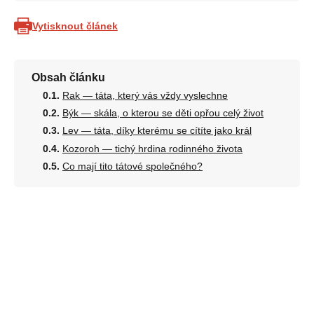
Vytisknout článek
Obsah článku
Rak — táta, který vás vždy vyslechne
Býk — skála, o kterou se děti opřou celý život
Lev — táta, díky kterému se cítíte jako král
Kozoroh — tichý hrdina rodinného života
Co mají tito tátové společného?