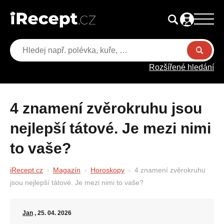
Rozšířené hledání
4 znamení zvěrokruhu jsou
nejlepší tátové. Je mezi nimi
to vaše?
iRecept.cz
Magazín
Horoskopy
4 znamení zvěrokruhu
jsou nejlepší tátové. Je mezi nimi to vaše?
Jan
, 25. 04. 2026