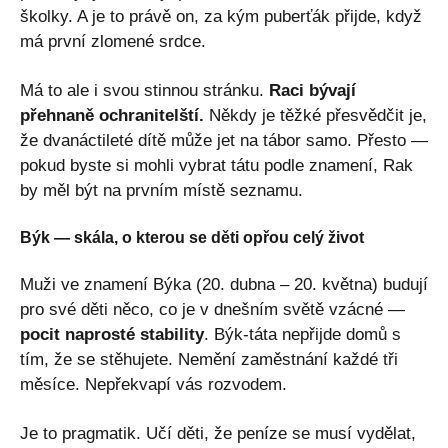
školky. A je to právě on, za kým puberťák přijde, když
má první zlomené srdce.
Má to ale i svou stinnou stránku.
Raci bývají
přehnaně ochranitelští.
Někdy je těžké přesvědčit je,
že dvanáctileté dítě může jet na tábor samo. Přesto —
pokud byste si mohli vybrat tátu podle znamení, Rak
by měl být na prvním místě seznamu.
Býk — skála, o kterou se děti opřou celý život
Muži ve znamení Býka (20. dubna – 20. května) budují
pro své děti něco, co je v dnešním světě vzácné —
pocit naprosté stability
. Býk-táta nepřijde domů s
tím, že se stěhujete. Nemění zaměstnání každé tři
měsíce. Nepřekvapí vás rozvodem.
Je to pragmatik. Učí děti, že peníze se musí vydělat,