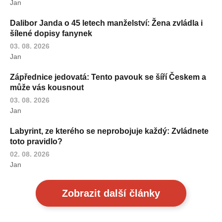
Jan
Dalibor Janda o 45 letech manželství: Žena zvládla i
šílené dopisy fanynek
03. 08. 2026
Jan
Zápřednice jedovatá: Tento pavouk se šíří Českem a
může vás kousnout
03. 08. 2026
Jan
Labyrint, ze kterého se neprobojuje každý: Zvládnete
toto pravidlo?
02. 08. 2026
Jan
Zobrazit další články