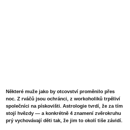
Některé muže jako by otcovství proměnilo přes
noc. Z rváčů jsou ochránci, z workoholiků trpěliví
společníci na pískovišti. Astrologie tvrdí, že za tím
stojí hvězdy — a konkrétně 4 znamení zvěrokruhu
prý vychovávají děti tak, že jim to okolí tiše závidí.