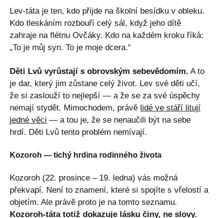
Lev-táta je ten, kdo přijde na školní besídku v obleku.
Kdo tleskáním rozbouří celý sál, když jeho dítě
zahraje na flétnu Ovčáky. Kdo na každém kroku říká:
„To je můj syn. To je moje dcera.“
Děti Lvů vyrůstají s obrovským sebevědomím.
A to
je dar, který jim zůstane celý život. Lev své děti učí,
že si zaslouží to nejlepší — a že se za své úspěchy
nemají stydět. Mimochodem, právě
lidé ve stáří litují
jedné věci
— a tou je, že se nenaučili být na sebe
hrdí. Děti Lvů tento problém nemívají.
Kozoroh — tichý hrdina rodinného života
Kozoroh (22. prosince – 19. ledna) vás možná
překvapí. Není to znamení, které si spojíte s vřelostí a
objetím. Ale právě proto je na tomto seznamu.
Kozoroh-táta totiž dokazuje lásku činy, ne slovy.