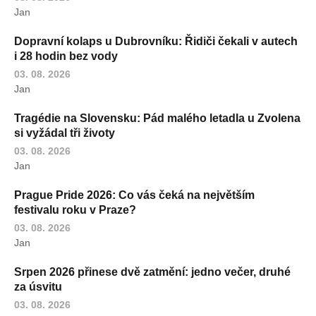
Jan
Dopravní kolaps u Dubrovníku: Řidiči čekali v autech
i 28 hodin bez vody
03. 08. 2026
Jan
Tragédie na Slovensku: Pád malého letadla u Zvolena
si vyžádal tři životy
03. 08. 2026
Jan
Prague Pride 2026: Co vás čeká na největším
festivalu roku v Praze?
03. 08. 2026
Jan
Srpen 2026 přinese dvě zatmění: jedno večer, druhé
za úsvitu
03. 08. 2026