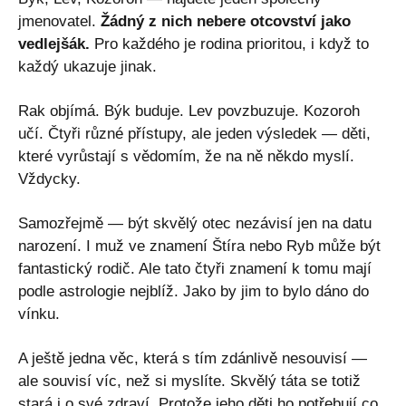
jmenovatel.
Žádný z nich nebere otcovství jako
vedlejšák.
Pro každého je rodina prioritou, i když to
každý ukazuje jinak.
Rak objímá. Býk buduje. Lev povzbuzuje. Kozoroh
učí. Čtyři různé přístupy, ale jeden výsledek — děti,
které vyrůstají s vědomím, že na ně někdo myslí.
Vždycky.
Samozřejmě — být skvělý otec nezávisí jen na datu
narození. I muž ve znamení Štíra nebo Ryb může být
fantastický rodič. Ale tato čtyři znamení k tomu mají
podle astrologie nejblíž. Jako by jim to bylo dáno do
vínku.
A ještě jedna věc, která s tím zdánlivě nesouvisí —
ale souvisí víc, než si myslíte. Skvělý táta se totiž
stará i o své zdraví. Protože jeho děti ho potřebují co