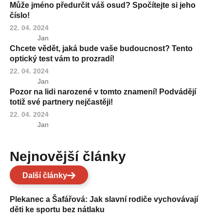
Může jméno předurčit váš osud? Spočítejte si jeho
číslo!
22. 04. 2024
Jan
Chcete vědět, jaká bude vaše budoucnost? Tento
optický test vám to prozradí!
22. 04. 2024
Jan
Pozor na lidi narozené v tomto znamení! Podvádějí
totiž své partnery nejčastěji!
22. 04. 2024
Jan
Nejnovější články
Další články
Plekanec a Šafářová: Jak slavní rodiče vychovávají
děti ke sportu bez nátlaku