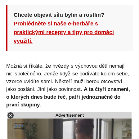
Chcete objevit sílu bylin a rostlin?
Prohlédněte si naše e-herbáře s
praktickými recepty a tipy pro domácí
využití.
Možná si říkáte, že hvězdy s výchovou dětí nemají
nic společného. Jenže když se podíváte kolem sebe,
vzorce uvidíte sami. Někteří muži berou otcovství
jako poslání. Jiní jako povinnost.
A ta čtyři znamení,
o kterých dnes bude řeč, patří jednoznačně do
první skupiny.
Advertisement