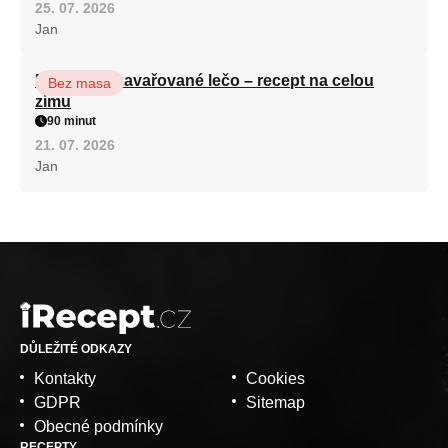
25. 07. 2026
Jan
Babiččino zavařované lečo – recept na celou
Bez masa
zimu
90 minut
21. 07. 2026
Jan
DŮLEŽITÉ ODKAZY
Kontakty
Cookies
GDPR
Sitemap
Obecné podmínky
RECEPTY