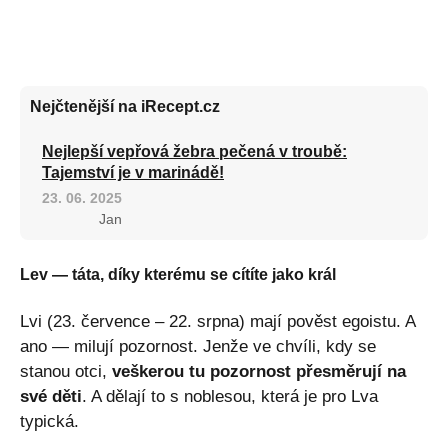
Nejčtenější na iRecept.cz
Nejlepší vepřová žebra pečená v troubě:
Tajemství je v marinádě!
23. 06. 2025
Jan
Lev — táta, díky kterému se cítíte jako král
Lvi (23. července – 22. srpna) mají pověst egoistu. A
ano — milují pozornost. Jenže ve chvíli, kdy se
stanou otci,
veškerou tu pozornost přesměrují na
své děti
. A dělají to s noblesou, která je pro Lva
typická.