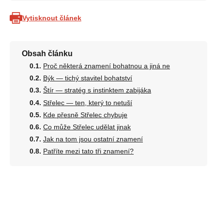
Vytisknout článek
Obsah článku
Proč některá znamení bohatnou a jiná ne
Býk — tichý stavitel bohatství
Štír — stratég s instinktem zabijáka
Střelec — ten, který to netuší
Kde přesně Střelec chybuje
Co může Střelec udělat jinak
Jak na tom jsou ostatní znamení
Patříte mezi tato tři znamení?