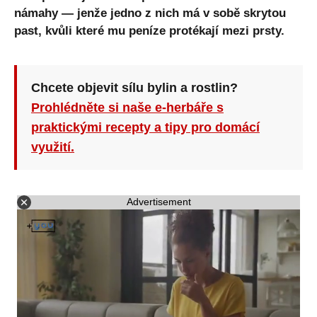
námahy — jenže jedno z nich má v sobě skrytou
past, kvůli které mu peníze protékají mezi prsty.
Chcete objevit sílu bylin a rostlin?
Prohlédněte si naše e-herbáře s
praktickými recepty a tipy pro domácí
využití.
Advertisement