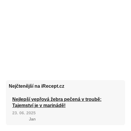
Nejčtenější na iRecept.cz
Nejlepší vepřová žebra pečená v troubě:
Tajemství je v marinádě!
23. 06. 2025
Jan