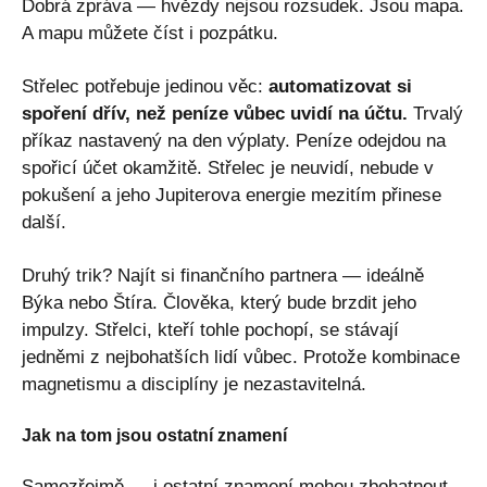
Dobrá zpráva — hvězdy nejsou rozsudek. Jsou mapa.
A mapu můžete číst i pozpátku.
Střelec potřebuje jedinou věc:
automatizovat si
spoření dřív, než peníze vůbec uvidí na účtu.
Trvalý
příkaz nastavený na den výplaty. Peníze odejdou na
spořicí účet okamžitě. Střelec je neuvidí, nebude v
pokušení a jeho Jupiterova energie mezitím přinese
další.
Druhý trik? Najít si finančního partnera — ideálně
Býka nebo Štíra. Člověka, který bude brzdit jeho
impulzy. Střelci, kteří tohle pochopí, se stávají
jedněmi z nejbohatších lidí vůbec. Protože kombinace
magnetismu a disciplíny je nezastavitelná.
Jak na tom jsou ostatní znamení
Samozřejmě — i ostatní znamení mohou zbohatnout.