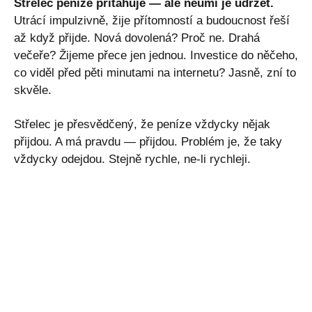
Střelec peníze přitahuje — ale neumí je udržet.
Utrácí impulzivně, žije přítomností a budoucnost řeší
až když přijde. Nová dovolená? Proč ne. Drahá
večeře? Žijeme přece jen jednou. Investice do něčeho,
co viděl před pěti minutami na internetu? Jasně, zní to
skvěle.
Střelec je přesvědčený, že peníze vždycky nějak
přijdou. A má pravdu — přijdou. Problém je, že taky
vždycky odejdou. Stejně rychle, ne-li rychleji.