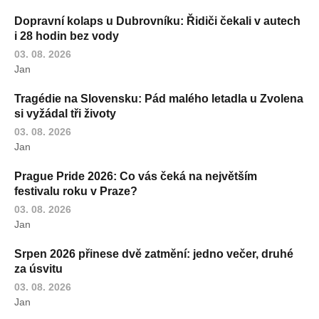
Dopravní kolaps u Dubrovníku: Řidiči čekali v autech
i 28 hodin bez vody
03. 08. 2026
Jan
Tragédie na Slovensku: Pád malého letadla u Zvolena
si vyžádal tři životy
03. 08. 2026
Jan
Prague Pride 2026: Co vás čeká na největším
festivalu roku v Praze?
03. 08. 2026
Jan
Srpen 2026 přinese dvě zatmění: jedno večer, druhé
za úsvitu
03. 08. 2026
Jan