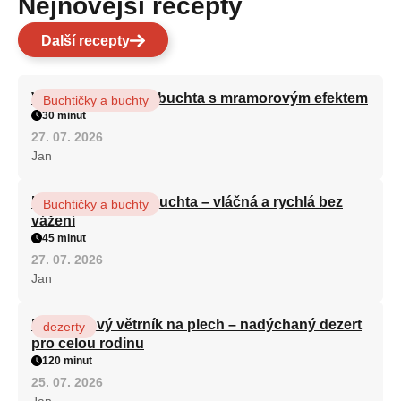
Nejnovější recepty
Další recepty
Vláčná olejová litá buchta s mramorovým efektem
Buchtičky a buchty
30 minut
27. 07. 2026
Jan
Hrnková maková buchta – vláčná a rychlá bez
Buchtičky a buchty
vážení
45 minut
27. 07. 2026
Jan
Karamelový větrník na plech – nadýchaný dezert
dezerty
pro celou rodinu
120 minut
25. 07. 2026
Jan