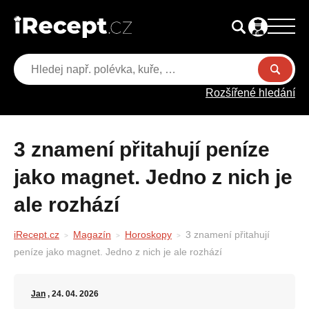
Rozšířené hledání
3 znamení přitahují peníze
jako magnet. Jedno z nich je
ale rozhází
iRecept.cz
Magazín
Horoskopy
3 znamení přitahují
peníze jako magnet. Jedno z nich je ale rozhází
Jan
, 24. 04. 2026