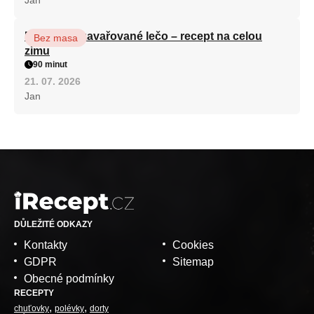
Babiččino zavařované lečo – recept na celou
Bez masa
zimu
90 minut
21. 07. 2026
Jan
DŮLEŽITÉ ODKAZY
Kontakty
Cookies
GDPR
Sitemap
Obecné podmínky
RECEPTY
chuťovky
polévky
dorty