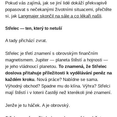
Pokud vás zajímá, jak se jiní lidé dokáží překvapivě
popasovat s nečekanými životními situacemi, přečtěte
si, jak
Langmajer skončil na sále a co lékaři našli
.
Střelec — ten, který to netuší
A tady přichází zvrat.
Střelec je třetí znamení s obrovským finančním
magnetismem. Jupiter — planeta štěstí a hojnosti —
je jeho vládnoucí planetou.
To znamená, že Střelec
doslova přitahuje příležitosti k vydělávání peněz na
každém kroku.
Nová práce? Nabídne se sama.
Výhodný obchod? Spadne mu do klína. Výhra? Střelci
mají štěstí i v loterii častěji než kterékoli jiné znamení.
Jenže je tu háček. A je obrovský.