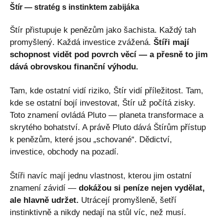
Štír — stratég s instinktem zabijáka
Štír přistupuje k penězům jako šachista. Každý tah
promyšlený. Každá investice zvážená.
Štíři mají
schopnost vidět pod povrch věcí — a přesně to jim
dává obrovskou finanční výhodu.
Tam, kde ostatní vidí riziko, Štír vidí příležitost. Tam,
kde se ostatní bojí investovat, Štír už počítá zisky.
Toto znamení ovládá Pluto — planeta transformace a
skrytého bohatství. A právě Pluto dává Štírům přístup
k penězům, které jsou „schované“. Dědictví,
investice, obchody na pozadí.
Štíři navíc mají jednu vlastnost, kterou jim ostatní
znamení závidí —
dokážou si peníze nejen vydělat,
ale hlavně udržet.
Utrácejí promyšleně, šetří
instinktivně a nikdy nedají na stůl víc, než musí.