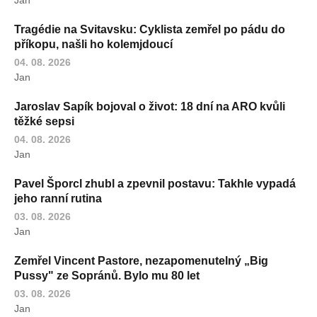
Tragédie na Svitavsku: Cyklista zemřel po pádu do
příkopu, našli ho kolemjdoucí
04. 08. 2026
Jan
Jaroslav Sapík bojoval o život: 18 dní na ARO kvůli
těžké sepsi
04. 08. 2026
Jan
Pavel Šporcl zhubl a zpevnil postavu: Takhle vypadá
jeho ranní rutina
03. 08. 2026
Jan
Zemřel Vincent Pastore, nezapomenutelný „Big
Pussy" ze Sopránů. Bylo mu 80 let
03. 08. 2026
Jan