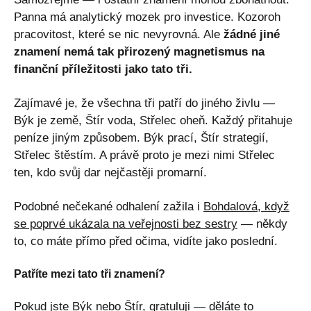
Panna má analytický mozek pro investice. Kozoroh
pracovitost, které se nic nevyrovná. Ale
žádné jiné
znamení nemá tak přirozený magnetismus na
finanční příležitosti jako tato tři.
Zajímavé je, že všechna tři patří do jiného živlu —
Býk je země, Štír voda, Střelec oheň. Každý přitahuje
peníze jiným způsobem. Býk prací, Štír strategií,
Střelec štěstím. A právě proto je mezi nimi Střelec
ten, kdo svůj dar nejčastěji promarní.
Podobné nečekané odhalení zažila i
Bohdalová, když
se poprvé ukázala na veřejnosti bez sestry
— někdy
to, co máte přímo před očima, vidíte jako poslední.
Patříte mezi tato tři znamení?
Pokud jste Býk nebo Štír, gratuluji — děláte to