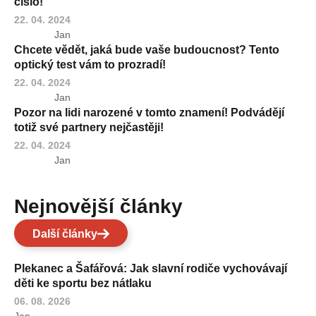
číslo!
22. 04. 2024
Jan
Chcete vědět, jaká bude vaše budoucnost? Tento
optický test vám to prozradí!
22. 04. 2024
Jan
Pozor na lidi narozené v tomto znamení! Podvádějí
totiž své partnery nejčastěji!
22. 04. 2024
Jan
Nejnovější články
Další články
Plekanec a Šafářová: Jak slavní rodiče vychovávají
děti ke sportu bez nátlaku
06. 08. 2026
Jan