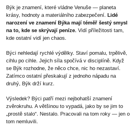
Býk je znamení, které vládne Venuše — planeta
krásy, hodnoty a materiálního zabezpečení.
Lidé
narození ve znamení Býka mají téměř šestý smysl
na to, kde se skrývají peníze.
Vidí příležitosti tam,
kde ostatní vidí jen chaos.
Býci nehledají rychlé výdělky. Staví pomalu, trpělivě,
cihlu po cihle. Jejich síla spočívá v disciplíně. Když
se Býk rozhodne, že něco chce, nic ho nezastaví.
Zatímco ostatní přeskakují z jednoho nápadu na
druhý, Býk drží kurz.
Výsledek? Býci patří mezi nejbohatší znamení
zvěrokruhu. A většinou to vypadá, jako by se jim to
„prostě stalo“. Nestalo. Pracovali na tom roky — jen o
tom nemluvili.