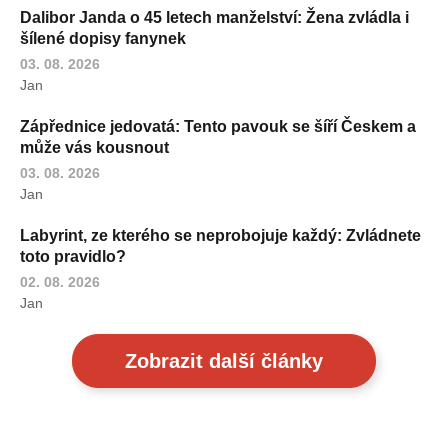
Dalibor Janda o 45 letech manželství: Žena zvládla i
šílené dopisy fanynek
03. 08. 2026
Jan
Zápřednice jedovatá: Tento pavouk se šíří Českem a
může vás kousnout
03. 08. 2026
Jan
Labyrint, ze kterého se neprobojuje každý: Zvládnete
toto pravidlo?
02. 08. 2026
Jan
Zobrazit další články