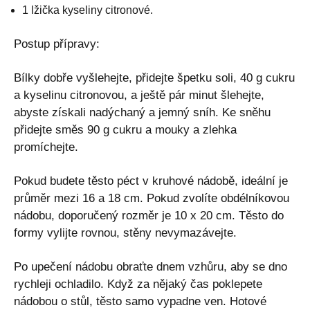
1 lžička kyseliny citronové.
Postup přípravy:
Bílky dobře vyšlehejte, přidejte špetku soli, 40 g cukru
a kyselinu citronovou, a ještě pár minut šlehejte,
abyste získali nadýchaný a jemný sníh. Ke sněhu
přidejte směs 90 g cukru a mouky a zlehka
promíchejte.
Pokud budete těsto péct v kruhové nádobě, ideální je
průměr mezi 16 a 18 cm. Pokud zvolíte obdélníkovou
nádobu, doporučený rozměr je 10 x 20 cm. Těsto do
formy vylijte rovnou, stěny nevymazávejte.
Po upečení nádobu obraťte dnem vzhůru, aby se dno
rychleji ochladilo. Když za nějaký čas poklepete
nádobou o stůl, těsto samo vypadne ven. Hotové