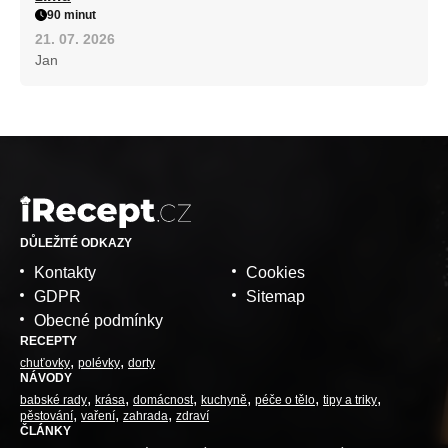
90 minut
21. 07. 2026
Jan
DŮLEŽITÉ ODKAZY
Kontakty
Cookies
GDPR
Sitemap
Obecné podmínky
RECEPTY
chuťovky
polévky
dorty
NÁVODY
babské rady
krása
domácnost
kuchyně
péče o tělo
tipy a triky
pěstování
vaření
zahrada
zdraví
ČLÁNKY