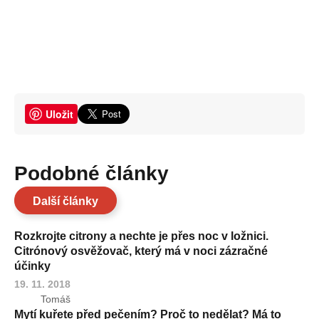
Uložit
Podobné články
Další články
Rozkrojte citrony a nechte je přes noc v ložnici.
Citrónový osvěžovač, který má v noci zázračné
účinky
19. 11. 2018
Tomáš
Mytí kuřete před pečením? Proč to nedělat? Má to