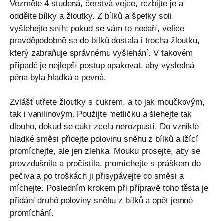
Vezměte 4 studená, čerstvá vejce, rozbijte je a
oddělte bílky a žloutky. Z bílků a špetky soli
vyšlehejte sníh; pokud se vám to nedaří, velice
pravděpodobně se do bílků dostala i trocha žloutku,
který zabraňuje správnému vyšlehání. V takovém
případě je nejlepší postup opakovat, aby výsledná
pěna byla hladká a pevná.
Zvlášť utřete žloutky s cukrem, a to jak moučkovým,
tak i vanilinovým. Použijte metličku a šlehejte tak
dlouho, dokud se cukr zcela nerozpustí. Do vzniklé
hladké směsi přidejte polovinu sněhu z bílků a lžící
promíchejte, ale jen zlehka. Mouku prosejte, aby se
provzdušnila a pročistila, promíchejte s práškem do
pečiva a po troškách ji přisypávejte do směsi a
míchejte. Posledním krokem při přípravě toho těsta je
přidání druhé poloviny sněhu z bílků a opět jemné
promíchání.