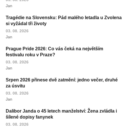
Jan
Tragédie na Slovensku: Pád malého letadla u Zvolena
si vyžádal tři životy
03. 08. 2026
Jan
Prague Pride 2026: Co vás čeká na největším
festivalu roku v Praze?
03. 08. 2026
Jan
Srpen 2026 přinese dvě zatmění: jedno večer, druhé
za úsvitu
03. 08. 2026
Jan
Dalibor Janda o 45 letech manželství: Žena zvládla i
šílené dopisy fanynek
03. 08. 2026