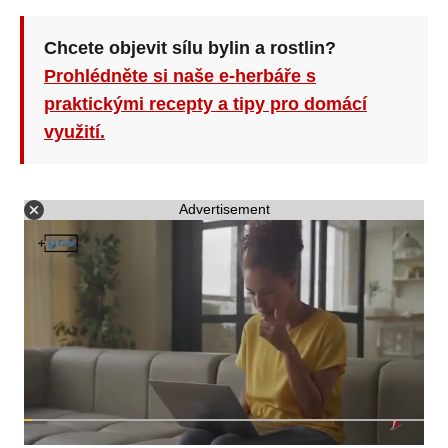
Chcete objevit sílu bylin a rostlin?
Prohlédněte si naše e-herbáře s
praktickými recepty a tipy pro domácí
využití.
Advertisement