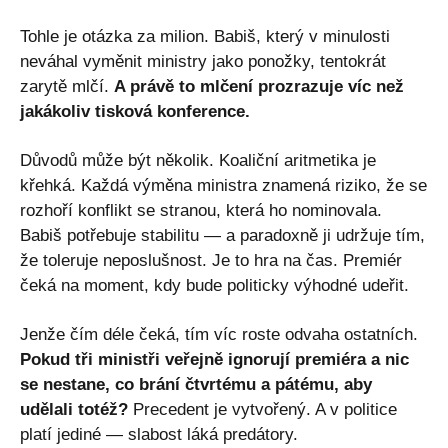
Tohle je otázka za milion. Babiš, který v minulosti
neváhal vyměnit ministry jako ponožky, tentokrát
zarytě mlčí.
A právě to mlčení prozrazuje víc než
jakákoliv tisková konference.
Důvodů může být několik. Koaliční aritmetika je
křehká. Každá výměna ministra znamená riziko, že se
rozhoří konflikt se stranou, která ho nominovala.
Babiš potřebuje stabilitu — a paradoxně ji udržuje tím,
že toleruje neposlušnost. Je to hra na čas. Premiér
čeká na moment, kdy bude politicky výhodné udeřit.
Jenže čím déle čeká, tím víc roste odvaha ostatních.
Pokud tři ministři veřejně ignorují premiéra a nic
se nestane, co brání čtvrtému a pátému, aby
udělali totéž?
Precedent je vytvořený. A v politice
platí jediné — slabost láká predátory.