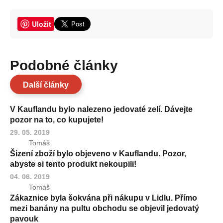
Uložit
Podobné články
Další články
V Kauflandu bylo nalezeno jedovaté zelí. Dávejte
pozor na to, co kupujete!
29. 05. 2019
Tomáš
Šizení zboží bylo objeveno v Kauflandu. Pozor,
abyste si tento produkt nekoupili!
04. 06. 2019
Tomáš
Zákaznice byla šokvána při nákupu v Lidlu. Přímo
mezi banány na pultu obchodu se objevil jedovatý
pavouk