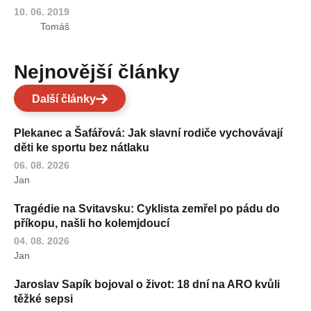
10. 06. 2019
Tomáš
Nejnovější články
Další články
Plekanec a Šafářová: Jak slavní rodiče vychovávají
děti ke sportu bez nátlaku
06. 08. 2026
Jan
Tragédie na Svitavsku: Cyklista zemřel po pádu do
příkopu, našli ho kolemjdoucí
04. 08. 2026
Jan
Jaroslav Sapík bojoval o život: 18 dní na ARO kvůli
těžké sepsi