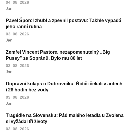
04. 08. 2026
Jan
Pavel Šporcl zhubl a zpevnil postavu: Takhle vypadá
jeho ranní rutina
03. 08. 2026
Jan
Zemřel Vincent Pastore, nezapomenutelný „Big
Pussy" ze Sopránů. Bylo mu 80 let
03. 08. 2026
Jan
Dopravní kolaps u Dubrovníku: Řidiči čekali v autech
i 28 hodin bez vody
03. 08. 2026
Jan
Tragédie na Slovensku: Pád malého letadla u Zvolena
si vyžádal tři životy
03. 08. 2026