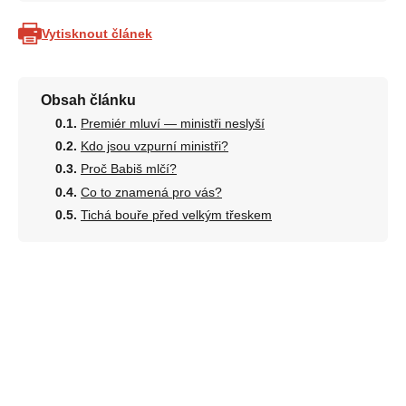
Vytisknout článek
Obsah článku
Premiér mluví — ministři neslyší
Kdo jsou vzpurní ministři?
Proč Babiš mlčí?
Co to znamená pro vás?
Tichá bouře před velkým třeskem