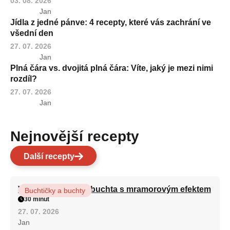
03. 08. 2026
Jan
Jídla z jedné pánve: 4 recepty, které vás zachrání ve
všední den
27. 07. 2026
Jan
Plná čára vs. dvojitá plná čára: Víte, jaký je mezi nimi
rozdíl?
27. 07. 2026
Jan
Nejnovější recepty
Další recepty
Vláčná olejová litá buchta s mramorovým efektem
Buchtičky a buchty
30 minut
27. 07. 2026
Jan