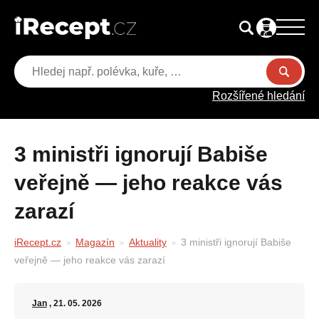
Rozšířené hledání
3 ministři ignorují Babiše
veřejně — jeho reakce vás
zarazí
iRecept.cz
Magazín
Aktuality
3 ministři ignorují Babiše
veřejně — jeho reakce vás zarazí
Jan
, 21. 05. 2026