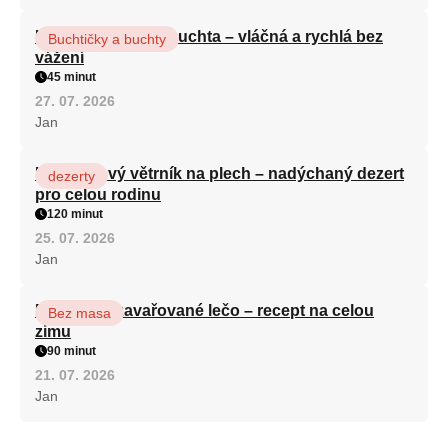
Hrnková maková buchta – vláčná a rychlá bez
Buchtičky a buchty
vážení
45 minut
27. 07. 2026
Jan
Karamelový větrník na plech – nadýchaný dezert
dezerty
pro celou rodinu
120 minut
25. 07. 2026
Jan
Babiččino zavařované lečo – recept na celou
Bez masa
zimu
90 minut
21. 07. 2026
Jan