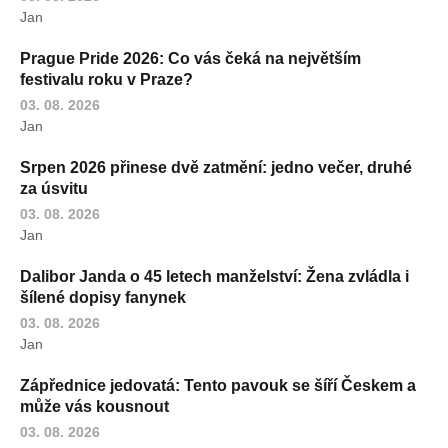
Jan
Prague Pride 2026: Co vás čeká na největším
festivalu roku v Praze?
03. 08. 2026
Jan
Srpen 2026 přinese dvě zatmění: jedno večer, druhé
za úsvitu
03. 08. 2026
Jan
Dalibor Janda o 45 letech manželství: Žena zvládla i
šílené dopisy fanynek
03. 08. 2026
Jan
Zápřednice jedovatá: Tento pavouk se šíří Českem a
může vás kousnout
03. 08. 2026