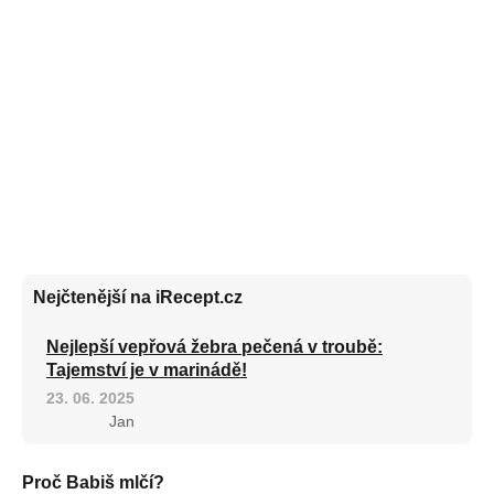
Nejčtenější na iRecept.cz
Nejlepší vepřová žebra pečená v troubě:
Tajemství je v marinádě!
23. 06. 2025
Jan
Proč Babiš mlčí?