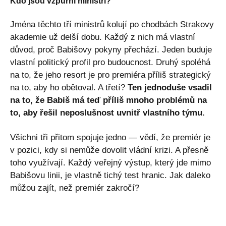
Kdo jsou vzpurní ministři?
Jména těchto tří ministrů kolují po chodbách Strakovy
akademie už delší dobu. Každý z nich má vlastní
důvod, proč Babišovy pokyny přechází. Jeden buduje
vlastní politický profil pro budoucnost. Druhý spoléhá
na to, že jeho resort je pro premiéra příliš strategický
na to, aby ho obětoval. A třetí?
Ten jednoduše vsadil
na to, že Babiš má teď příliš mnoho problémů na
to, aby řešil neposlušnost uvnitř vlastního týmu.
Všichni tři přitom spojuje jedno — vědí, že premiér je
v pozici, kdy si nemůže dovolit vládní krizi. A přesně
toho využívají. Každý veřejný výstup, který jde mimo
Babišovu linii, je vlastně tichý test hranic. Jak daleko
můžou zajít, než premiér zakročí?