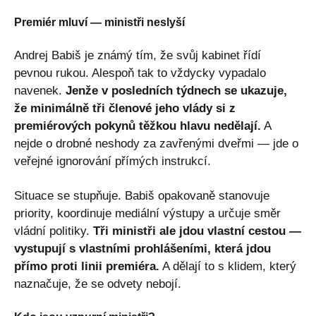
Premiér mluví — ministři neslyší
Andrej Babiš je známý tím, že svůj kabinet řídí
pevnou rukou. Alespoň tak to vždycky vypadalo
navenek.
Jenže v posledních týdnech se ukazuje,
že minimálně tři členové jeho vlády si z
premiérových pokynů těžkou hlavu nedělají.
A
nejde o drobné neshody za zavřenými dveřmi — jde o
veřejné ignorování přímých instrukcí.
Situace se stupňuje. Babiš opakovaně stanovuje
priority, koordinuje mediální výstupy a určuje směr
vládní politiky.
Tři ministři ale jdou vlastní cestou —
vystupují s vlastními prohlášeními, která jdou
přímo proti linii premiéra.
A dělají to s klidem, který
naznačuje, že se odvety nebojí.