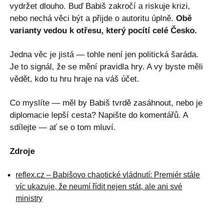
vydržet dlouho. Buď Babiš zakročí a riskuje krizi,
nebo nechá věci být a přijde o autoritu úplně.
Obě
varianty vedou k otřesu, který pocítí celé Česko.
Jedna věc je jistá — tohle není jen politická šaráda.
Je to signál, že se mění pravidla hry. A vy byste měli
vědět, kdo tu hru hraje na váš účet.
Co myslíte — měl by Babiš tvrdě zasáhnout, nebo je
diplomacie lepší cesta? Napište do komentářů. A
sdílejte — ať se o tom mluví.
Zdroje
reflex.cz – Babišovo chaotické vládnutí: Premiér stále
víc ukazuje, že neumí řídit nejen stát, ale ani své
ministry