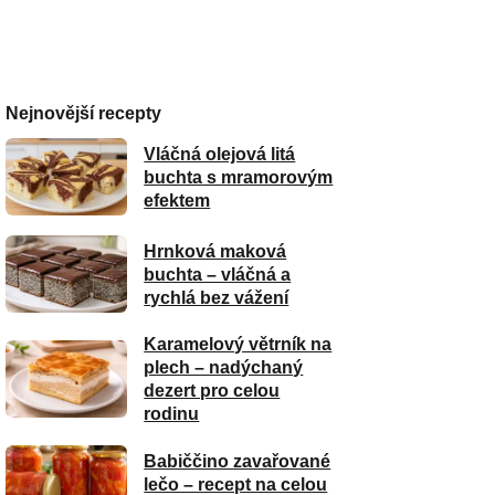
Nejnovější recepty
Vláčná olejová litá
buchta s mramorovým
efektem
Hrnková maková
buchta – vláčná a
rychlá bez vážení
Karamelový větrník na
plech – nadýchaný
dezert pro celou
rodinu
Babiččino zavařované
lečo – recept na celou