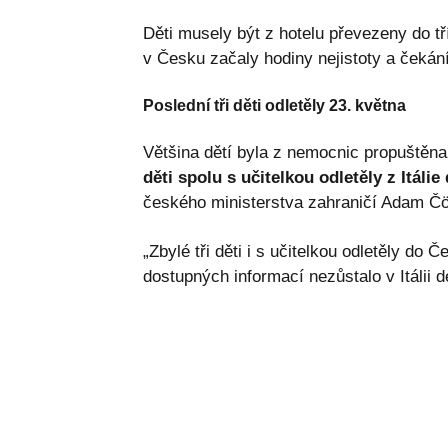
Děti musely být z hotelu převezeny do t
v Česku začaly hodiny nejistoty a čekán
Poslední tři děti odletěly 23. května
Většina dětí byla z nemocnic propuštěna
děti spolu s učitelkou odletěly z Itáli
českého ministerstva zahraničí Adam Čö
„Zbylé tři děti i s učitelkou odletěly do 
dostupných informací nezůstalo v Itálii d