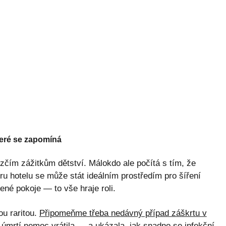
teré se zapomíná
ezčím zážitkům dětství. Málokdo ale počítá s tím, že
ru hotelu se může stát ideálním prostředím pro šíření
lené pokoje — to vše hraje roli.
ou raritou.
Připomeňme třeba nedávný případ záškrtu v
 úmrtí nemoc vrátila
— a ukázala, jak snadno se infekční