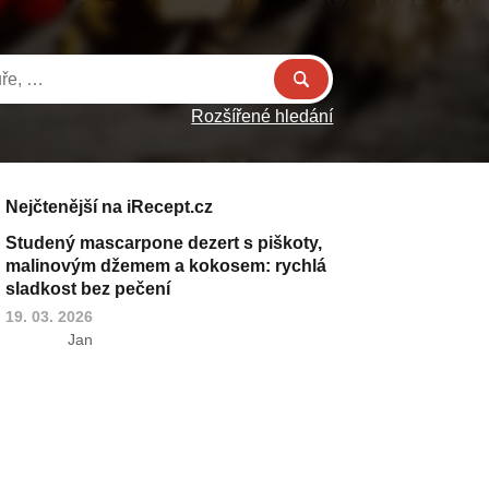
Rozšířené hledání
Nejčtenější na iRecept.cz
Studený mascarpone dezert s piškoty,
malinovým džemem a kokosem: rychlá
sladkost bez pečení
19. 03. 2026
Jan