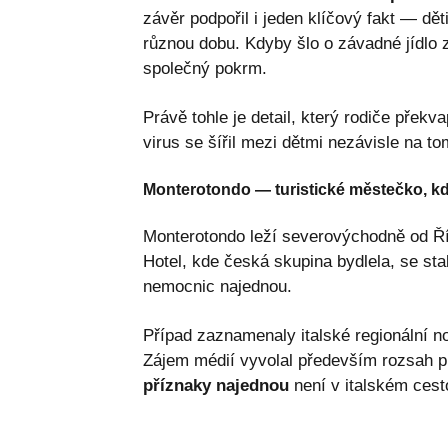
závěr podpořil i jeden klíčový fakt — dě
různou dobu. Kdyby šlo o závadné jídlo 
společný pokrm.
Právě tohle je detail, který rodiče překva
virus se šířil mezi dětmi nezávisle na to
Monterotondo — turistické městečko, kd
Monterotondo leží severovýchodně od Řím
Hotel, kde česká skupina bydlela, se sta
nemocnic najednou.
Případ zaznamenaly italské regionální nov
Zájem médií vyvolal především rozsah
příznaky najednou
není v italském cest