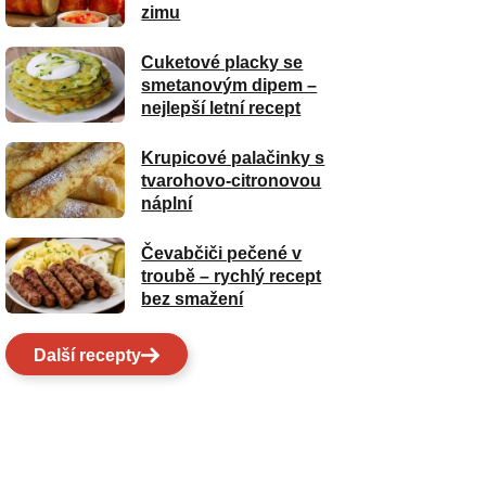
zimu
Cuketové placky se
smetanovým dipem –
nejlepší letní recept
Krupicové palačinky s
tvarohovo-citronovou
náplní
Čevabčiči pečené v
troubě – rychlý recept
bez smažení
Další recepty