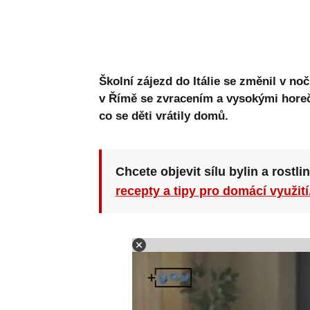
Školní zájezd do Itálie se změnil v no
v Římě se zvracením a vysokými horeč
co se děti vrátily domů.
Chcete objevit sílu bylin a rostli
recepty a tipy pro domácí využití