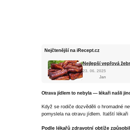
Nejčtenější na iRecept.cz
Nejlepší vepřová žebr
23. 06. 2025
Jan
Otrava jídlem to nebyla — lékaři našli jin
Když se rodiče dozvěděli o hromadné nev
pomyslela na otravu jídlem. Italští lékař
Podle lékařů zdravotní obtíže způsobila