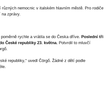
ří různých nemocnic v italském hlavním městě. Pro rodiče
í na zprávy.
 poměrně rychle a vrátila se do Česka dříve.
Poslední tři
e do České republiky 23. května.
Potvrdil to mluvčí
rgő.
České republiky,“ uvedl Čörgő. Žádné z dětí podle
éle.