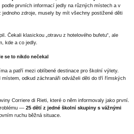
ti podle prvních informací jedly na různých místech a v
z jednoho zdroje, musely by mít všechny postižené děti
pil. Čekali klasickou „otravu z hotelového bufetu“, ale
m, kde a co jedly.
e se to nikdo nečekal
a a patří mezi oblíbené destinace pro školní výlety.
l místem, odkud záchranáři odváželi děti do tří římských
iny Corriere di Rieti, které o něm informovaly jako první.
 problému —
25 dětí z jedné školní skupiny s vážnými
ovním ruchu běžná situace.