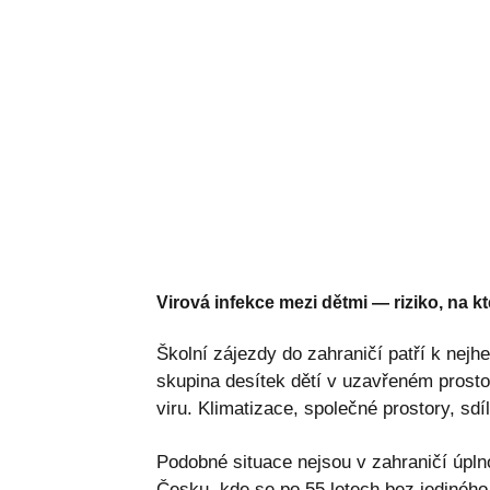
Virová infekce mezi dětmi — riziko, na k
Školní zájezdy do zahraničí patří k nejh
skupina desítek dětí v uzavřeném prosto
viru. Klimatizace, společné prostory, sdí
Podobné situace nejsou v zahraničí úpln
Česku, kde se po 55 letech bez jediného