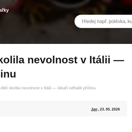
ařky
činu
ětí skolila nevolnost v Itálii — lékaři odhalili příčinu
Jan
, 23. 05. 2026