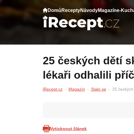
Domů
Recepty
Návody
Magazín
e-Kuch
25 českých dětí skolila nevolnost v Itálii —
lékaři odhalili pří
iRecept.cz
Magazín
Stalo se
25 českých d
Vytisknout článek