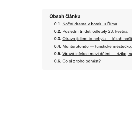
Obsah článku
Noční drama v hotelu u Říma
Poslední tři děti odletěly 23. května
Otrava jídlem to nebyla — lékaři našli
Monterotondo — turistické městečko,
Virová infekce mezi dětmi — riziko, 
Co si z toho odnést?