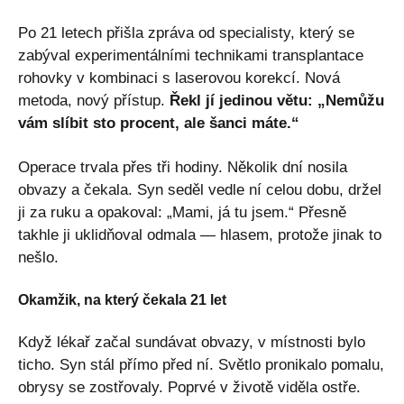
Po 21 letech přišla zpráva od specialisty, který se
zabýval experimentálními technikami transplantace
rohovky v kombinaci s laserovou korekcí. Nová
metoda, nový přístup.
Řekl jí jedinou větu: „Nemůžu
vám slíbit sto procent, ale šanci máte.“
Operace trvala přes tři hodiny. Několik dní nosila
obvazy a čekala. Syn seděl vedle ní celou dobu, držel
ji za ruku a opakoval: „Mami, já tu jsem.“ Přesně
takhle ji uklidňoval odmala — hlasem, protože jinak to
nešlo.
Okamžik, na který čekala 21 let
Když lékař začal sundávat obvazy, v místnosti bylo
ticho. Syn stál přímo před ní. Světlo pronikalo pomalu,
obrysy se zostřovaly. Poprvé v životě viděla ostře.