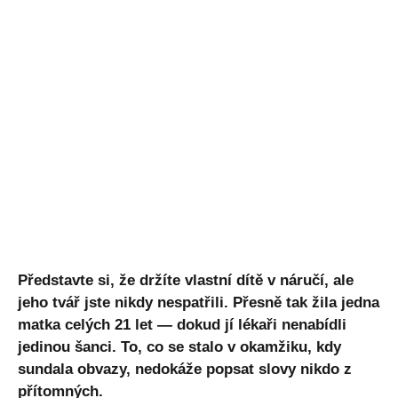
Představte si, že držíte vlastní dítě v náručí, ale
jeho tvář jste nikdy nespatřili. Přesně tak žila jedna
matka celých 21 let — dokud jí lékaři nenabídli
jedinou šanci. To, co se stalo v okamžiku, kdy
sundala obvazy, nedokáže popsat slovy nikdo z
přítomných.