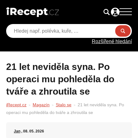
Rozšířené hledání
21 let neviděla syna. Po
operaci mu pohleděla do
tváře a zhroutila se
iRecept.cz
Magazín
Stalo se
21 let neviděla syna. Po
operaci mu pohleděla do tváře a zhroutila se
Jan
, 08. 05. 2026