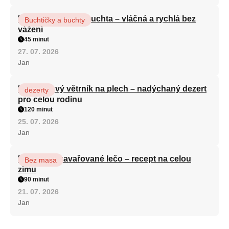
Hrnková maková buchta – vláčná a rychlá bez
Buchtičky a buchty
vážení
45 minut
27. 07. 2026
Jan
Karamelový větrník na plech – nadýchaný dezert
dezerty
pro celou rodinu
120 minut
25. 07. 2026
Jan
Babiččino zavařované lečo – recept na celou
Bez masa
zimu
90 minut
21. 07. 2026
Jan