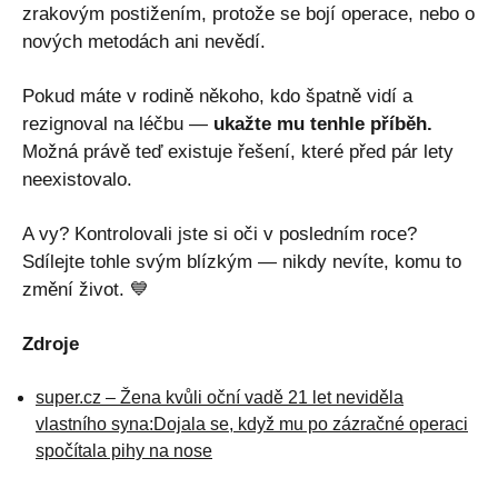
zrakovým postižením, protože se bojí operace, nebo o
nových metodách ani nevědí.
Pokud máte v rodině někoho, kdo špatně vidí a
rezignoval na léčbu —
ukažte mu tenhle příběh.
Možná právě teď existuje řešení, které před pár lety
neexistovalo.
A vy? Kontrolovali jste si oči v posledním roce?
Sdílejte tohle svým blízkým — nikdy nevíte, komu to
změní život. 💙
Zdroje
super.cz – Žena kvůli oční vadě 21 let neviděla
vlastního syna:Dojala se, když mu po zázračné operaci
spočítala pihy na nose