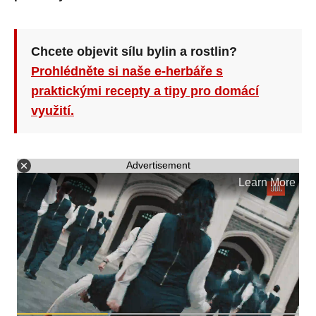
Chcete objevit sílu bylin a rostlin?
Prohlédněte si naše e-herbáře s
praktickými recepty a tipy pro domácí
využití.
Advertisement