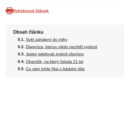
Vytisknout článek
Obsah článku
Svět zahalený do mlhy
Diagnóza, kterou nikdo nechtěl vyslovit
Jeden telefonát změnil všechno
Okamžik, na který čekala 21 let
Co vám tohle říká o lidském těle