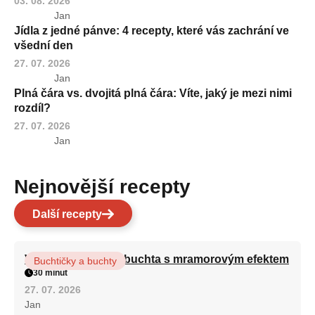
03. 08. 2026
Jan
Jídla z jedné pánve: 4 recepty, které vás zachrání ve
všední den
27. 07. 2026
Jan
Plná čára vs. dvojitá plná čára: Víte, jaký je mezi nimi
rozdíl?
27. 07. 2026
Jan
Nejnovější recepty
Další recepty
Vláčná olejová litá buchta s mramorovým efektem
Buchtičky a buchty
30 minut
27. 07. 2026
Jan