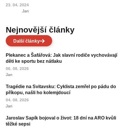
23. 04. 2024
Jan
Nejnovější články
Další články
Plekanec a Šafářová: Jak slavní rodiče vychovávají
děti ke sportu bez nátlaku
06. 08. 2026
Jan
Tragédie na Svitavsku: Cyklista zemřel po pádu do
příkopu, našli ho kolemjdoucí
04. 08. 2026
Jan
Jaroslav Sapík bojoval o život: 18 dní na ARO kvůli
těžké sepsi