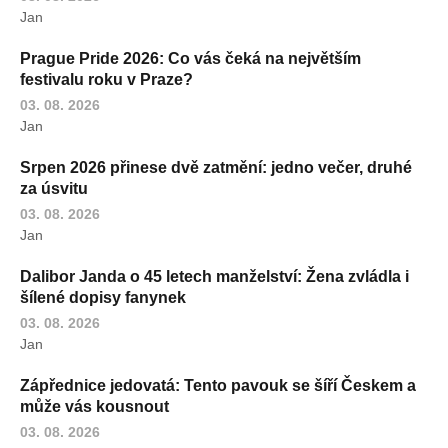
Jan
Prague Pride 2026: Co vás čeká na největším
festivalu roku v Praze?
03. 08. 2026
Jan
Srpen 2026 přinese dvě zatmění: jedno večer, druhé
za úsvitu
03. 08. 2026
Jan
Dalibor Janda o 45 letech manželství: Žena zvládla i
šílené dopisy fanynek
03. 08. 2026
Jan
Zápřednice jedovatá: Tento pavouk se šíří Českem a
může vás kousnout
03. 08. 2026