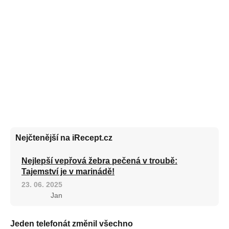
Nejčtenější na iRecept.cz
Nejlepší vepřová žebra pečená v troubě:
Tajemství je v marinádě!
23. 06. 2025
Jan
Jeden telefonát změnil všechno