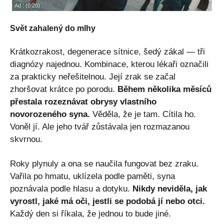
Svět zahalený do mlhy
Krátkozrakost, degenerace sítnice, šedý zákal — tři
diagnózy najednou. Kombinace, kterou lékaři označili
za prakticky neřešitelnou. Její zrak se začal
zhoršovat krátce po porodu.
Během několika měsíců
přestala rozeznávat obrysy vlastního
novorozeného syna.
Věděla, že je tam. Cítila ho.
Voněl jí. Ale jeho tvář zůstávala jen rozmazanou
skvrnou.
Roky plynuly a ona se naučila fungovat bez zraku.
Vařila po hmatu, uklízela podle paměti, syna
poznávala podle hlasu a dotyku.
Nikdy neviděla, jak
vyrostl, jaké má oči, jestli se podobá jí nebo otci.
Každý den si říkala, že jednou to bude jiné.