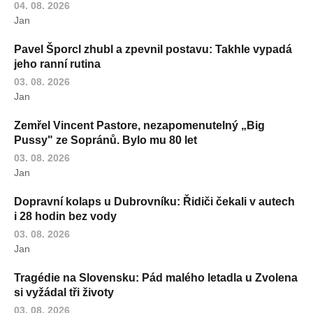
04. 08. 2026
Jan
Pavel Šporcl zhubl a zpevnil postavu: Takhle vypadá
jeho ranní rutina
03. 08. 2026
Jan
Zemřel Vincent Pastore, nezapomenutelný „Big
Pussy" ze Sopránů. Bylo mu 80 let
03. 08. 2026
Jan
Dopravní kolaps u Dubrovníku: Řidiči čekali v autech
i 28 hodin bez vody
03. 08. 2026
Jan
Tragédie na Slovensku: Pád malého letadla u Zvolena
si vyžádal tři životy
03. 08. 2026