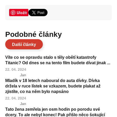
Uložit
Podobné články
Další články
Víte co se opravdu stalo s těly obětí katastrofy
Titanic? Od dnes se na tento film budete dívat jinak ...
22. 04. 2024
Jan
Mladík v 18 letech naboural do auta dívky. Dívka
držela v ruce lístek se vzkazem, budete plakat až
zjistíte, co na něm bylo napsáno
22. 04. 2024
Jan
Tato žena zemřela jen osm hodin po porodu své
dcery. To ale nebyl konec! Pak přišlo něco šokující