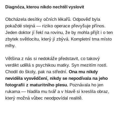
Diagnóza, kterou nikdo nechtěl vyslovit
Obcházela desítky očních lékařů. Odpověď byla
pokaždé stejná — riziko operace převyšuje přínos.
Jeden doktor jí řekl na rovinu, že by mohla přijít i o ten
zbytek světlocitu, který jí zbývá. Kompletní tma místo
mlhy.
Většina z nás si nedokáže představit, co takový
verdikt udělá s psychikou matky. Syn mezitím rostl.
Chodil do školy, pak na střední.
Ona mu nikdy
neviděla vysvědčení, nikdy se nepodívala na jeho
fotografii z maturitního plesu.
Poznávala ho jen
rukama — hladila mu tvář a v hlavě si kreslila obraz,
který možná vůbec neodpovídal realitě.